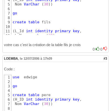
4
 Nom 
VarChar
(
30
)
)
5
6
go
7
8
create
table
 fils 

9
10
(
L_Id 
int
identity
primary
key
,

11
 L_Nom 
varchar
(
30
)
,

12
H_ID 
int
references
 pere
(
H_ID
)
on
delete
 cas
13
14
votre cas c'est la création de la table fils je crois
go
15
0
0
LOEMBA
,
le 12/07/2006 à 17h09
#3
Code :
use
  edwige

1
2
go
3
4
create
table
5
(
H_ID 
int
identity
primary
key
,

6
 Nom 
VarChar
(
30
)
)
7
8