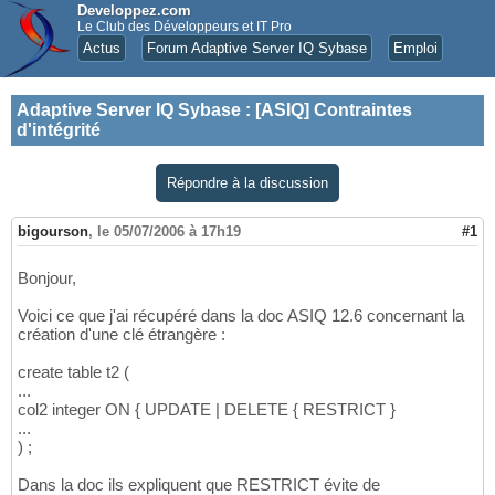
Developpez.com
Le Club des Développeurs et IT Pro
Actus
Forum Adaptive Server IQ Sybase
Emploi
Adaptive Server IQ Sybase
:
[ASIQ] Contraintes
d'intégrité
Répondre à la discussion
bigourson
,
le 05/07/2006 à 17h19
#1
Bonjour,
Voici ce que j'ai récupéré dans la doc ASIQ 12.6 concernant la
création d'une clé étrangère :
create table t2 (
...
col2 integer ON { UPDATE | DELETE { RESTRICT }
...
) ;
Dans la doc ils expliquent que RESTRICT évite de