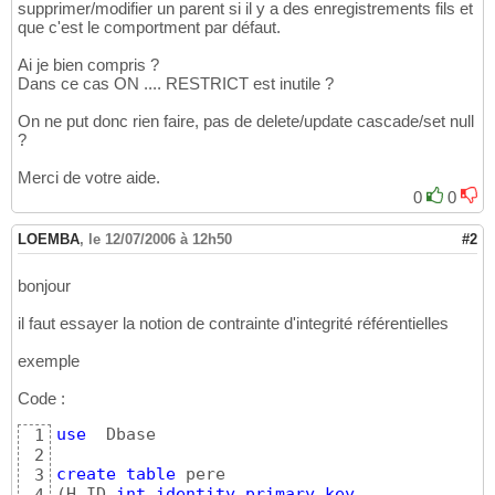
supprimer/modifier un parent si il y a des enregistrements fils et
que c'est le comportment par défaut.
Ai je bien compris ?
Dans ce cas ON .... RESTRICT est inutile ?
On ne put donc rien faire, pas de delete/update cascade/set null
?
Merci de votre aide.
0
0
LOEMBA
,
le 12/07/2006 à 12h50
#2
bonjour
il faut essayer la notion de contrainte d'integrité référentielles
exemple
Code :
use
  Dbase

1
2
create
table
3
(
H_ID 
int
identity
primary
key
,
