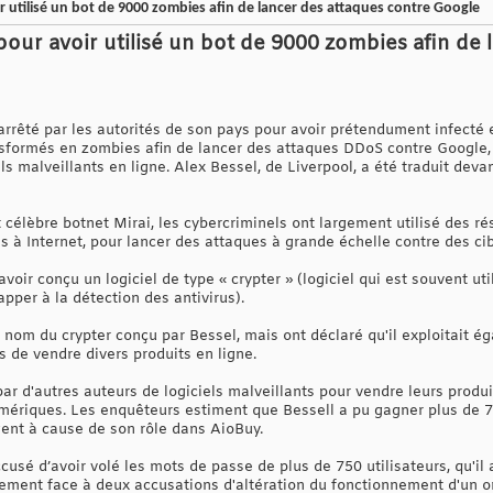
 utilisé un bot de 9000 zombies afin de lancer des attaques contre Google
pour avoir utilisé un bot de 9000 zombies afin de 
rrêté par les autorités de son pays pour avoir prétendument infecté e
ansformés en zombies afin de lancer des attaques DDoS contre Google
ls malveillants en ligne. Alex Bessel, de Liverpool, a été traduit dev
t célèbre botnet Mirai, les cybercriminels ont largement utilisé des
s à Internet, pour lancer des attaques à grande échelle contre des ci
avoir conçu un logiciel de type « crypter » (logiciel qui est souvent u
pper à la détection des antivirus).
e nom du crypter conçu par Bessel, mais ont déclaré qu'il exploitait ég
 de vendre divers produits en ligne.
par d'autres auteurs de logiciels malveillants pour vendre leurs produit
mériques. Les enquêteurs estiment que Bessell a pu gagner plus de 700
ent à cause de son rôle dans AioBuy.
usé d’avoir volé les mots de passe de plus de 750 utilisateurs, qu'il av
lement face à deux accusations d'altération du fonctionnement d'un or