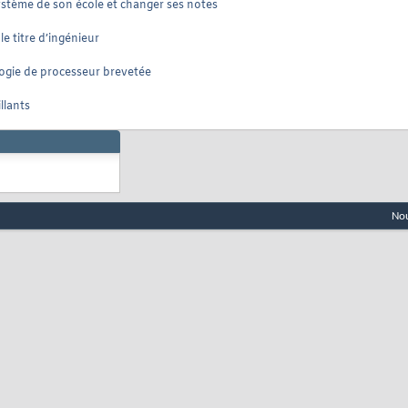
système de son école et changer ses notes
 titre d’ingénieur
logie de processeur brevetée
llants
Nou