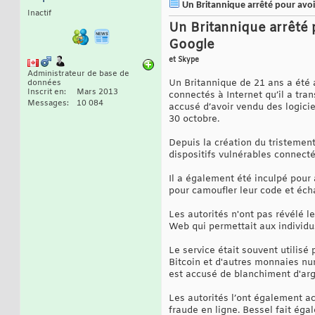
Un Britannique arrêté pour avoir
Inactif
Un Britannique arrêté 
Google
et Skype
Administrateur de base de
Un Britannique de 21 ans a été a
données
Inscrit en
Mars 2013
connectés à Internet qu’il a tr
Messages
10 084
accusé d’avoir vendu des logicie
30 octobre.
Depuis la création du tristemen
dispositifs vulnérables connecté
Il a également été inculpé pour 
pour camoufler leur code et écha
Les autorités n'ont pas révélé l
Web qui permettait aux individus
Le service était souvent utilisé 
Bitcoin et d'autres monnaies nu
est accusé de blanchiment d'arg
Les autorités l’ont également acc
fraude en ligne. Bessel fait éga