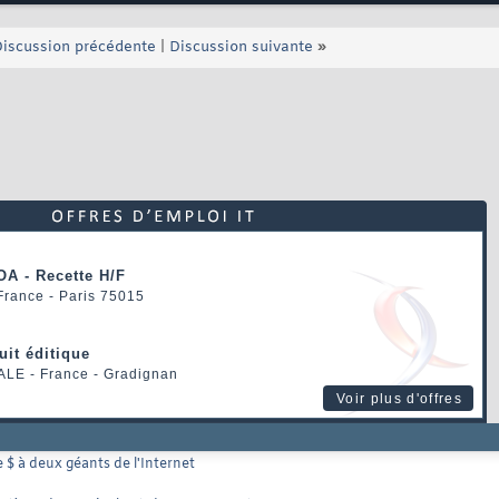
iscussion précédente
|
Discussion suivante
»
OA - Recette H/F
 France - Paris 75015
uit éditique
ALE
- France - Gradignan
Voir plus d'offres
e $ à deux géants de l'Internet