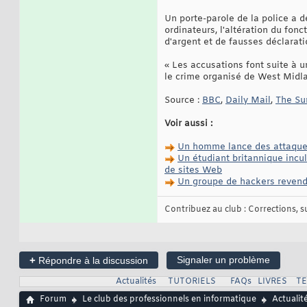
Un porte-parole de la police a d
ordinateurs, l'altération du fonc
d'argent et de fausses déclara
« Les accusations font suite à 
le crime organisé de West Mid
Source :
BBC
,
Daily Mail
,
The Su
Voir aussi :
Un homme lance des attaques 
Un étudiant britannique incul
de sites Web
Un groupe de hackers revend
Contribuez au club : Corrections, sug
+
Signaler un problème
Répondre à la discussion
Actualités
TUTORIELS
FAQs
LIVRES
T
Forum
Le club des professionnels en informatique
Actualit