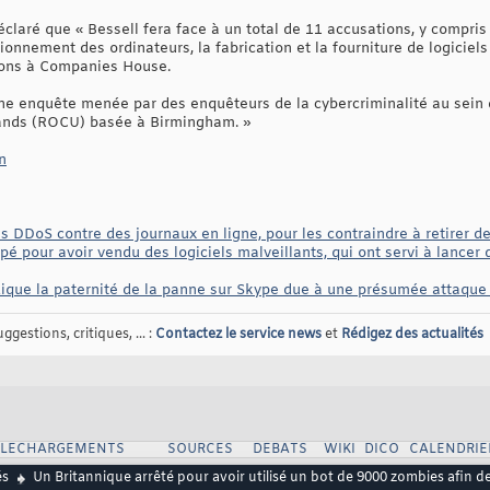
éclaré que « Bessell fera face à un total de 11 accusations, y compris
tionnement des ordinateurs, la fabrication et la fourniture de logiciel
tions à Companies House.
une enquête menée par des enquêteurs de la cybercriminalité au sein d
lands (ROCU) basée à Birmingham. »
n
DDoS contre des journaux en ligne, pour les contraindre à retirer de
pé pour avoir vendu des logiciels malveillants, qui ont servi à lancer
ique la paternité de la panne sur Skype due à une présumée attaqu
gestions, critiques, ... :
Contactez le service news
et
Rédigez des actualités
ELECHARGEMENTS
SOURCES
DEBATS
WIKI
DICO
CALENDRIE
és
Un Britannique arrêté pour avoir utilisé un bot de 9000 zombies afin d