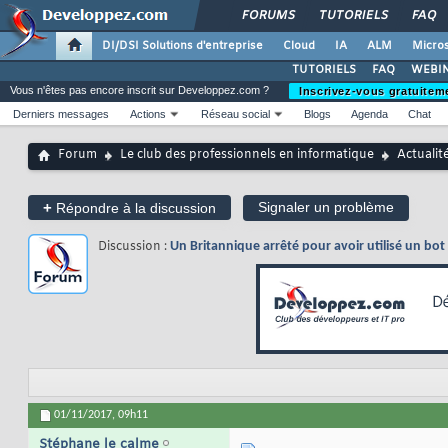
FORUMS
TUTORIELS
FAQ
DI/DSI Solutions d'entreprise
Cloud
IA
ALM
Micros
TUTORIELS
FAQ
WEBIN
Vous n'êtes pas encore inscrit sur Developpez.com ?
Inscrivez-vous gratuitem
Derniers messages
Actions
Réseau social
Blogs
Agenda
Chat
Forum
Le club des professionnels en informatique
Actualit
+
Signaler un problème
Répondre à la discussion
Discussion :
Un Britannique arrêté pour avoir utilisé un bo
01/11/2017,
09h11
Stéphane le calme