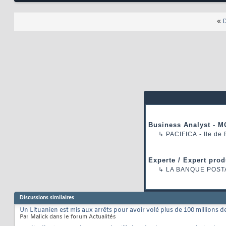
«
D
Business Analyst - M
↳
PACIFICA
- Ile de
Experte / Expert prod
↳
LA BANQUE POST
Discussions similaires
Un Lituanien est mis aux arrêts pour avoir volé plus de 100 millions d
Par Malick dans le forum Actualités