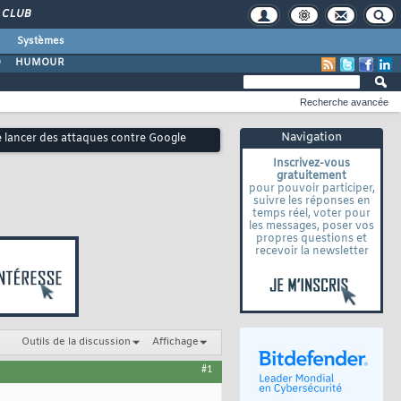
CLUB
Systèmes
O
HUMOUR
Recherche avancée
Navigation
e lancer des attaques contre Google
Inscrivez-vous
gratuitement
pour pouvoir participer,
suivre les réponses en
temps réel, voter pour
les messages, poser vos
propres questions et
recevoir la newsletter
Outils de la discussion
Affichage
#1