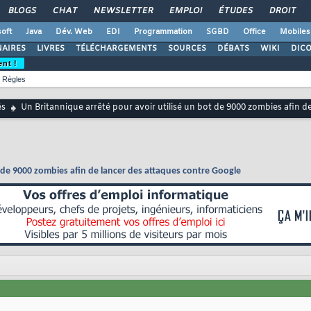
BLOGS
CHAT
NEWSLETTER
EMPLOI
ÉTUDES
DROIT
oft
Java
Dév. Web
EDI
Programmation
SGBD
Office
Mobiles
AIRES
LIVRES
TÉLÉCHARGEMENTS
SOURCES
DÉBATS
WIKI
DIC
ent !
Règles
és
Un Britannique arrêté pour avoir utilisé un bot de 9000 zombies afin d
t de 9000 zombies afin de lancer des attaques contre Google