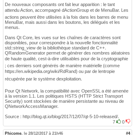
De nouveaux composants ont fait leur apparition : le tant
attendu Action, accompagné dActionGroup et de MenuBar. Les
actions peuvent être utilisées à la fois dans les barres de menu
MenuBar, mais aussi dans les boutons, les délégués et les
menus.
Dans Qt Core, les vues sur les chaînes de caractères sont
disponibles, pour correspondre à la nouvelle fonctionnalité
std::string_view de la bibliothèque standard de C++.
QRandomGenerator permet de générer des nombres aléatoires
de haute qualité, cest-à-dire utilisables pour de la cryptographie
; ces derniers sont générés de manière matérielle (comme
https://en.wikipedia.org/wiki/RdRand) ou par de lentropie
récupérée par le système dexploitation.
Pour Qt Network, la compatibilité avec OpenSSL a été amenée
à la version 1.1. Les politiques HSTS (HTTP Strict Transport
Security) sont stockées de manière persistante au niveau de
QNetworkAccessManager.
Source : http://blog.qt.io/blog/2017/12/07/qt-5-10-released/.
7
0
Phicome
,
le 28/12/2017 à 21h46
#4