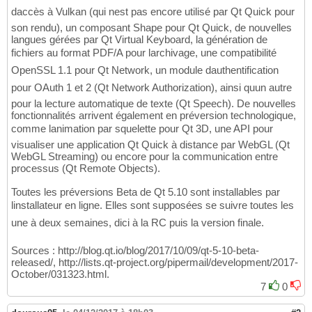
daccès à Vulkan (qui nest pas encore utilisé par Qt Quick pour
son rendu), un composant Shape pour Qt Quick, de nouvelles
langues gérées par Qt Virtual Keyboard, la génération de
fichiers au format PDF/A pour larchivage, une compatibilité
OpenSSL 1.1 pour Qt Network, un module dauthentification
pour OAuth 1 et 2 (Qt Network Authorization), ainsi quun autre
pour la lecture automatique de texte (Qt Speech). De nouvelles
fonctionnalités arrivent également en préversion technologique,
comme lanimation par squelette pour Qt 3D, une API pour
visualiser une application Qt Quick à distance par WebGL (Qt
WebGL Streaming) ou encore pour la communication entre
processus (Qt Remote Objects).
Toutes les préversions Beta de Qt 5.10 sont installables par
linstallateur en ligne. Elles sont supposées se suivre toutes les
une à deux semaines, dici à la RC puis la version finale.
Sources : http://blog.qt.io/blog/2017/10/09/qt-5-10-beta-
released/, http://lists.qt-project.org/pipermail/development/2017-
October/031323.html.
7
0