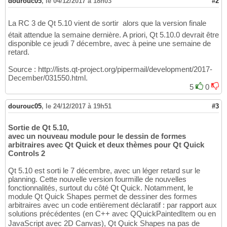
dourouc05
,
le 04/12/2017 à 18h03
#2
La RC 3 de Qt 5.10 vient de sortir  alors que la version finale
était attendue la semaine dernière. A priori, Qt 5.10.0 devrait être
disponible ce jeudi 7 décembre, avec à peine une semaine de
retard.
Source : http://lists.qt-project.org/pipermail/development/2017-
December/031550.html.
5
0
dourouc05
,
le 24/12/2017 à 19h51
#3
Sortie de Qt 5.10,
avec un nouveau module pour le dessin de formes
arbitraires avec Qt Quick et deux thèmes pour Qt Quick
Controls 2
Qt 5.10 est sorti le 7 décembre, avec un léger retard sur le
planning. Cette nouvelle version fourmille de nouvelles
fonctionnalités, surtout du côté Qt Quick. Notamment, le
module Qt Quick Shapes permet de dessiner des formes
arbitraires avec un code entièrement déclaratif : par rapport aux
solutions précédentes (en C++ avec QQuickPaintedItem ou en
JavaScript avec 2D Canvas), Qt Quick Shapes na pas de