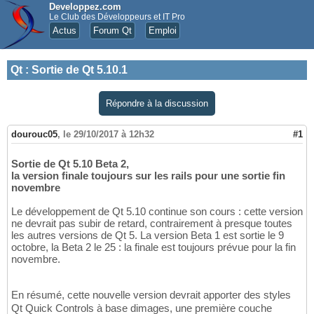
Developpez.com
Le Club des Développeurs et IT Pro
Actus
Forum Qt
Emploi
Qt
:
Sortie de Qt 5.10.1
Répondre à la discussion
dourouc05
,
le 29/10/2017 à 12h32
#1
Sortie de Qt 5.10 Beta 2,
la version finale toujours sur les rails pour une sortie fin
novembre
Le développement de Qt 5.10 continue son cours : cette version
ne devrait pas subir de retard, contrairement à presque toutes
les autres versions de Qt 5. La version Beta 1 est sortie le 9
octobre, la Beta 2 le 25 : la finale est toujours prévue pour la fin
novembre.
En résumé, cette nouvelle version devrait apporter des styles
Qt Quick Controls à base dimages, une première couche