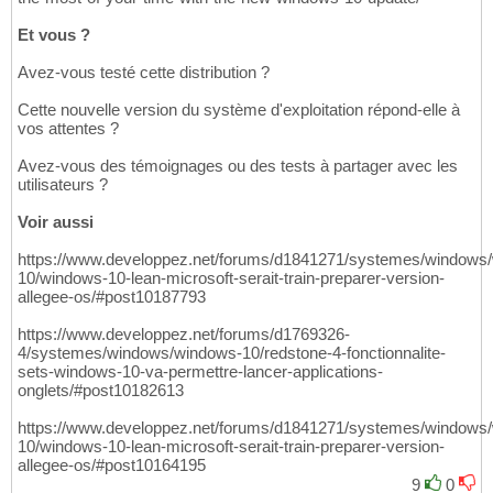
Et vous ?
Avez-vous testé cette distribution ?
Cette nouvelle version du système d'exploitation répond-elle à
vos attentes ?
Avez-vous des témoignages ou des tests à partager avec les
utilisateurs ?
Voir aussi
https://www.developpez.net/forums/d1841271/systemes/windows
10/windows-10-lean-microsoft-serait-train-preparer-version-
allegee-os/#post10187793
https://www.developpez.net/forums/d1769326-
4/systemes/windows/windows-10/redstone-4-fonctionnalite-
sets-windows-10-va-permettre-lancer-applications-
onglets/#post10182613
https://www.developpez.net/forums/d1841271/systemes/windows
10/windows-10-lean-microsoft-serait-train-preparer-version-
allegee-os/#post10164195
9
0