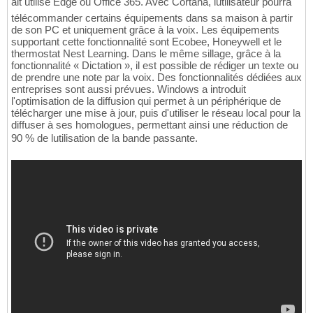
ait utilisé Edge ou Office 365. Avec Cortana, lutilisateur pourra
télécommander certains équipements dans sa maison à partir
de son PC et uniquement grâce à la voix. Les équipements
supportant cette fonctionnalité sont Ecobee, Honeywell et le
thermostat Nest Learning. Dans le même sillage, grâce à la
fonctionnalité « Dictation », il est possible de rédiger un texte ou
de prendre une note par la voix. Des fonctionnalités dédiées aux
entreprises sont aussi prévues. Windows a introduit
l'optimisation de la diffusion qui permet à un périphérique de
télécharger une mise à jour, puis d'utiliser le réseau local pour la
diffuser à ses homologues, permettant ainsi une réduction de
90 % de lutilisation de la bande passante.