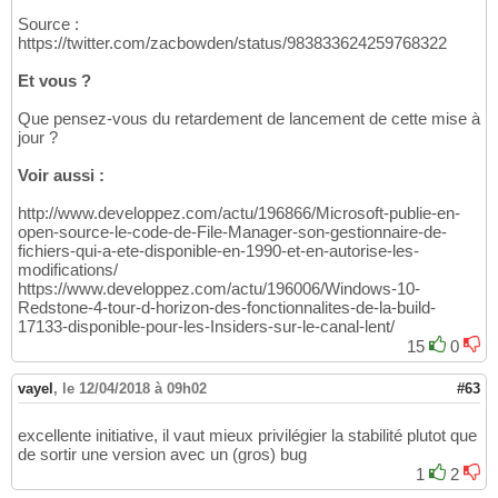
Source :
https://twitter.com/zacbowden/status/983833624259768322
Et vous ?
Que pensez-vous du retardement de lancement de cette mise à
jour ?
Voir aussi :
http://www.developpez.com/actu/196866/Microsoft-publie-en-
open-source-le-code-de-File-Manager-son-gestionnaire-de-
fichiers-qui-a-ete-disponible-en-1990-et-en-autorise-les-
modifications/
https://www.developpez.com/actu/196006/Windows-10-
Redstone-4-tour-d-horizon-des-fonctionnalites-de-la-build-
17133-disponible-pour-les-Insiders-sur-le-canal-lent/
15
0
vayel
,
le 12/04/2018 à 09h02
#63
excellente initiative, il vaut mieux privilégier la stabilité plutot que
de sortir une version avec un (gros) bug
1
2