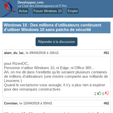
Developpez.com
Le Club des Développeurs et IT Pro
Actus
Forum Windows 10
Emploi
Windows 10
:
Des millions d'utilisateurs continuent
d'utiliser Windows 10 sans patchs de sécurité
Répondre à la discussion
alain_du_lac
,
le 09/04/2018 à 10h12
#61
pour RizenOC,
Personne n'utilise Windows 10, ni Edge, ni Office 365 ..
Ah, on me dit dans l'oreillette qu'ils seraient plusieurs centaines
de millions d'utilisateurs (une misère comparée aux milliards de
Linuxiens )
Quand le sectarisme vous aveugle, il n'y a plus rien à espérer
pour des remarques constructives
2
0
Coriolan
,
le 12/04/2018 à 05h01
#62