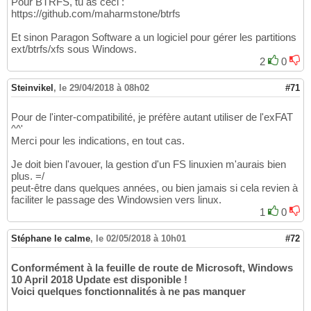
Pour BTRFS, tu as ceci :
https://github.com/maharmstone/btrfs
Et sinon Paragon Software a un logiciel pour gérer les partitions
ext/btrfs/xfs sous Windows.
2
0
Steinvikel
,
le 29/04/2018 à 08h02
#71
Pour de l'inter-compatibilité, je préfère autant utiliser de l'exFAT
^^'
Merci pour les indications, en tout cas.
Je doit bien l'avouer, la gestion d'un FS linuxien m'aurais bien
plus. =/
peut-être dans quelques années, ou bien jamais si cela revien à
faciliter le passage des Windowsien vers linux.
1
0
Stéphane le calme
,
le 02/05/2018 à 10h01
#72
Conformément à la feuille de route de Microsoft, Windows
10 April 2018 Update est disponible !
Voici quelques fonctionnalités à ne pas manquer