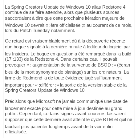
La Spring Creators Update de Windows 10 alias Redstone 4
continue de se faire attendre, alors que plusieurs sources
saccordaient à dire que cette prochaine itération majeure de
Windows 10 devrait « ;être officialisée ;» au courant de ce mois,
lors du Patch Tuesday notamment.
Ce retard est vraisemblablement dû à la découverte récente
dun bogue signalé à la dernière minute à léditeur du logiciel par
les Insiders. Le bogue en question a été remarqué dans la build
(17 ;133) de la Redstone 4. Dans certains cas, il pouvait
provoquer « ;laugmentation de la survenue de BSOD ;» (écran
bleu de la mort synonyme de plantage) sur les ordinateurs. La
firme de Redmond la de toute évidence jugé suffisamment
important pour « ;différer ;» la sortie de la version stable de la
Spring Creators Update de Windows 10.
Précisions que Microsoft na jamais communiqué une date de
lancement exacte pour cette mise à jour destinée au grand
public. Cependant, certains signes avant-coureurs laissaient
supposer que cette dernière avait atteint le cycle RTM et quil ne
faudrait plus patienter longtemps avant de la voir enfin
officialisée.