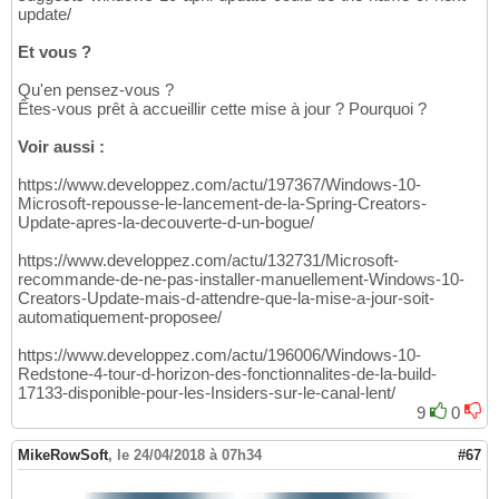
update/
Et vous ?
Qu'en pensez-vous ?
Êtes-vous prêt à accueillir cette mise à jour ? Pourquoi ?
Voir aussi :
https://www.developpez.com/actu/197367/Windows-10-
Microsoft-repousse-le-lancement-de-la-Spring-Creators-
Update-apres-la-decouverte-d-un-bogue/
https://www.developpez.com/actu/132731/Microsoft-
recommande-de-ne-pas-installer-manuellement-Windows-10-
Creators-Update-mais-d-attendre-que-la-mise-a-jour-soit-
automatiquement-proposee/
https://www.developpez.com/actu/196006/Windows-10-
Redstone-4-tour-d-horizon-des-fonctionnalites-de-la-build-
17133-disponible-pour-les-Insiders-sur-le-canal-lent/
9
0
MikeRowSoft
,
le 24/04/2018 à 07h34
#67