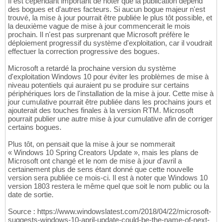
Il est cependant important de noter que la publication dépend
des bogues et d'autres facteurs. Si aucun bogue majeur n'est
trouvé, la mise à jour pourrait être publiée le plus tôt possible, et
la deuxième vague de mise à jour commencerait le mois
prochain. Il n'est pas surprenant que Microsoft préfère le
déploiement progressif du système d'exploitation, car il voudrait
effectuer la correction progressive des bogues.
Microsoft a retardé la prochaine version du système
d'exploitation Windows 10 pour éviter les problèmes de mise à
niveau potentiels qui auraient pu se produire sur certains
périphériques lors de l'installation de la mise à jour. Cette mise à
jour cumulative pourrait être publiée dans les prochains jours et
ajouterait des touches finales à la version RTM. Microsoft
pourrait publier une autre mise à jour cumulative afin de corriger
certains bogues.
Plus tôt, on pensait que la mise à jour se nommerait
« Windows 10 Spring Creators Update », mais les plans de
Microsoft ont changé et le nom de mise à jour d'avril a
certainement plus de sens étant donné que cette nouvelle
version sera publiée ce mois-ci. Il est à noter que Windows 10
version 1803 restera le même quel que soit le nom public ou la
date de sortie.
Source : https://www.windowslatest.com/2018/04/22/microsoft-
suggests-windows-10-april-update-could-be-the-name-of-next-