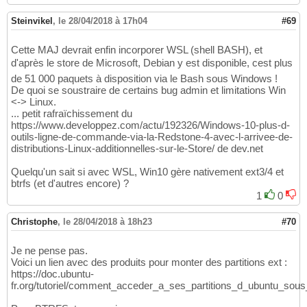
Steinvikel
,
le 28/04/2018 à 17h04
#69
Cette MAJ devrait enfin incorporer WSL (shell BASH), et
d'après le store de Microsoft, Debian y est disponible, cest plus
de 51 000 paquets à disposition via le Bash sous Windows !
De quoi se soustraire de certains bug admin et limitations Win
<-> Linux.
... petit rafraïchissement du
https://www.developpez.com/actu/192326/Windows-10-plus-d-
outils-ligne-de-commande-via-la-Redstone-4-avec-l-arrivee-de-
distributions-Linux-additionnelles-sur-le-Store/ de dev.net
Quelqu'un sait si avec WSL, Win10 gère nativement ext3/4 et
btrfs (et d'autres encore) ?
1
0
Christophe
,
le 28/04/2018 à 18h23
#70
Je ne pense pas.
Voici un lien avec des produits pour monter des partitions ext :
https://doc.ubuntu-
fr.org/tutoriel/comment_acceder_a_ses_partitions_d_ubuntu_sou