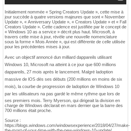
Initialement nommée « Spring Creators Update », cette mise à
jour succède à quatre versions majeures que sont « November
Update », « Anniversary Update », « Creators Update » et « Fall
Creators Update ». Cette cadence est justifiée par le concept de
« Windows 10 as a service » décrit plus haut. Microsoft, à
travers cette mise à jour, révèle une nouvelle nomenclature
sous la forme « Mois Année », qui est différente de celle utilisée
pour les précédentes mises à jour.
Avec un objectif annoncé dun milliard dappareils utilisant
Windows 10, Microsoft na atteint à ce jour que 600 millions
dappareils, 27 mois après le lancement. Malgré ladoption
massive de lOS dès ses débuts (200 millions en moins de six
mois), la courbe de progression de ladoption de Windows 10
par les utilisateurs na pas gardé le même rythme que lors de
ses premiers mois. Terry Myerson, qui dirigeait la division en
charge de Windows déclarait en mars dernier que la barre des
700 millions était proche.
Source :
https://blogs.windows.com/windowsexperience/2018/04/27/make-
the-most-of-your-time-with-the-new-windows-10-update/