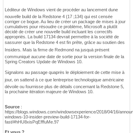
Léditeur de Windows vient de procéder au lancement dune
nouvelle build de la Redstone 4 (17 ;134) qui est censée
corriger ce bogue. Au lieu de créer un package de mises à jour
cumulatives pour résoudre ce problème, Microsoft a plutôt
décidé de créer une nouvelle build incluant les correctifs
appropriés. La build 17134 devrait permettre à la société de
sassurer que la Redstone 4 est fin prête, grâce au soutien des
Insiders. Mais la firme de Redmond na jusquà présent
communiqué aucune date de sortie pour la version finale de la
Spring Creators Update de Windows 10.
Signalons au passage quaprès le déploiement de cette mise à
jour, on sattend à ce que lentreprise technologique américaine
dévoile ou fournisse plus de détails concernant la Redstone 5,
la prochaine itération majeure de Windows 10.
Source
:
https://blogs.windows.com/windowsexperience/2018/04/16/announ
windows-10-insider-preview-build-17134-for-
fast/#hHU8xisPqEfffuMe.97
Et vous ?