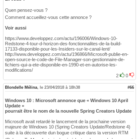
Quen pensez-vous ?
Comment accueillez-vous cette annonce ?
Voir aussi
https://www.developpez.com/actu/196006/Windows-10-
Redstone-4-tour-d-horizon-des-fonctionnalites-de-la-build-
17133-disponible-pour-les-Insiders-sur-le-canal-lent/
http://www.developpez.com/actu/196866/Microsoft-publie-en-
open-source-le-code-de-File-Manager-son-gestionnaire-de-
fichiers-qui-a-ete-disponible-en-1990-et-en-autorise-les-
modifications/
2
0
Blondelle Mélina
,
le 23/04/2018 à 18h38
#66
Windows 10 : Microsoft annonce que « Windows 10 April
Update »
pourrait être le nom de la nouvelle Spring Creators Update
Microsoft avait retardé le lancement de la prochaine version
majeure de Windows 10 (Spring Creators Update/Redstone 4)
suite à la découverte dun bogue critique dans la version RTM