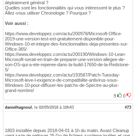
déploiement général ?
Quelles sont les fonctionnalités qui vous intéressent le plus ?
Allez-vous utiliser Chronologie ? Pourquoi ?
Voir aussi :
https://www.developpez.com/actu/200978/Microsoft-Office-
2019-une-version-test-est-gratuitement-disponible-pour-
Windows-10-et-integre-des-fonctionnalites-deja-presentes-sur-
Office-365/
https://www.developpez.com/actu/200190/Windows-10-Lean-
Microsoft-serait-en-train-de-preparer-une-version-allegee-de-
son-OS-qui-a-ete-reperee-dans-la-build-17650-de-la-Redstone-
5/
https://www.developpez.com/actu/193587/Patch-Tuesday-
Microsoft-leve-l-exigence-de-compatibilite-antivirus-sous-
Windows-10-pour-diffuser-les-patchs-de-Spectre-au-plus-
grand-nombre/
9
0
danielhagnoul
,
le 02/05/2018 à 10h43
#73
1803 installée depuis 2018-04-01 à 1h du matin. Avast Cleanup
vient juste de nettoyer 25 Go de fichiers système inutiles et une