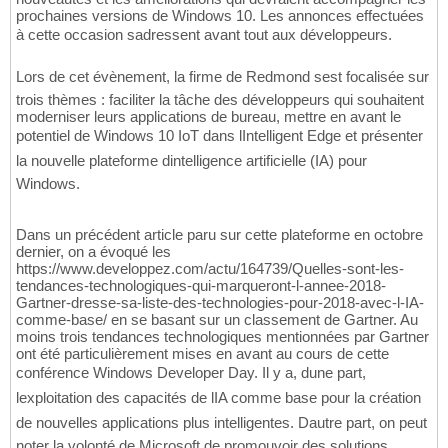
prochaines versions de Windows 10. Les annonces effectuées
à cette occasion sadressent avant tout aux développeurs.
Lors de cet évènement, la firme de Redmond sest focalisée sur
trois thèmes : faciliter la tâche des développeurs qui souhaitent
moderniser leurs applications de bureau, mettre en avant le
potentiel de Windows 10 IoT dans lIntelligent Edge et présenter
la nouvelle plateforme dintelligence artificielle (IA) pour
Windows.
Dans un précédent article paru sur cette plateforme en octobre
dernier, on a évoqué les
https://www.developpez.com/actu/164739/Quelles-sont-les-
tendances-technologiques-qui-marqueront-l-annee-2018-
Gartner-dresse-sa-liste-des-technologies-pour-2018-avec-l-IA-
comme-base/ en se basant sur un classement de Gartner. Au
moins trois tendances technologiques mentionnées par Gartner
ont été particulièrement mises en avant au cours de cette
conférence Windows Developer Day. Il y a, dune part,
lexploitation des capacités de lIA comme base pour la création
de nouvelles applications plus intelligentes. Dautre part, on peut
noter la volonté de Microsoft de promouvoir des solutions