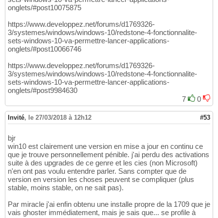
onglets/#post10075875
https://www.developpez.net/forums/d1769326-
3/systemes/windows/windows-10/redstone-4-fonctionnalite-
sets-windows-10-va-permettre-lancer-applications-
onglets/#post10066746
https://www.developpez.net/forums/d1769326-
3/systemes/windows/windows-10/redstone-4-fonctionnalite-
sets-windows-10-va-permettre-lancer-applications-
onglets/#post9984630
7
0
Invité
,
le 27/03/2018 à 12h12
#53
bjr
win10 est clairement une version en mise a jour en continu ce
que je trouve personnellement pénible. j'ai perdu des activations
suite à des upgrades de ce genre et les cies (non Microsoft)
n'en ont pas voulu entendre parler. Sans compter que de
version en version les choses peuvent se compliquer (plus
stable, moins stable, on ne sait pas).
Par miracle j'ai enfin obtenu une installe propre de la 1709 que je
vais ghoster immédiatement, mais je sais que... se profile à