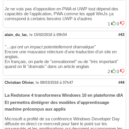
Je ne vois pas d'opposition en PWA et UWP tout dépend des
capacités de l'application, PWA comme les appli WinJs ça
correspond à certains besoins UWP à d'autres
1
0
alain_du_lac
,
le 15/02/2018 à 09h54
#43
" ...qui ont un impact potentiellement dramatique"
Encore une mauvaise relecture d'une traduction d'un site en
anglais.
En français, on parle de "sensationnel" ou de "très important"
quand on lit "dramatic" dans un article anglais
2
0
Christian Olivier
,
le 08/03/2018 à 07h47
#44
La Redstone 4 transformera Windows 10 en plateforme dIA
Et permettra dintégrer des modèles d'apprentissage
machine préconçus aux applis
Microsoft a profité de sa conférence Windows Developer Day
diffusée en direct ce mercredi pour faire le point sur les
nouveautés et les améliorations qui devraient accompagner les