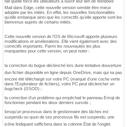
fait quelle force les utilisateurs à ouvrir leur lien de Windows
Mail dans Edge, cette nouvelle version semble être mieux
adoptée par les initiés. En effet, les nouvelles fonctionnalités
qu'elle embarque ainsi que les correctifs qu'elle apporte sont les
bienvenus auprès de certains initiés.
Cette nouvelle version de l'OS de Microsoft apporte plusieurs
modifications et améliorations. Elle vient également avec des
correctifs importants. Parmi les nouveautés les plus
marquantes pour cette version, on peut noter :
la correction du bogue déclenché lors dune tentative douverture
dun fichier disponible en ligne depuis OneDrive, mais qui na pas
encore été téléchargé sur votre PC (marqué d'une coche verte
dans l'Explorateur de fichiers), votre PC peut déclencher un
bugcheck (GSOD) ;
la correction d'un problème qui empêchait le panneau Emoji de
fonctionner pendant les deux derniers survols ;
lorsqu'un processus dans le gestionnaire des tâches est
suspendu ou quun de ses processus fils est suspendu, une
icône lindiquant saffichera dans la colonne État de l'onglet