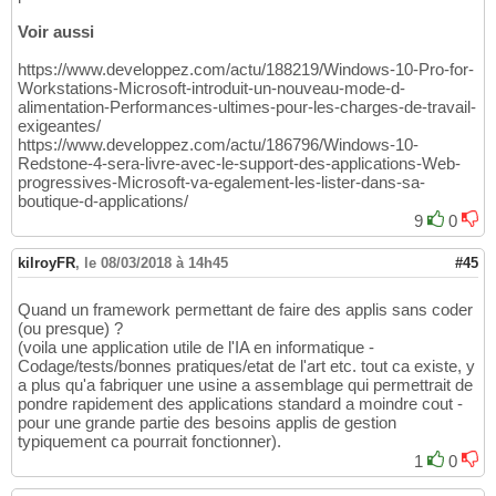
Voir aussi
https://www.developpez.com/actu/188219/Windows-10-Pro-for-
Workstations-Microsoft-introduit-un-nouveau-mode-d-
alimentation-Performances-ultimes-pour-les-charges-de-travail-
exigeantes/
https://www.developpez.com/actu/186796/Windows-10-
Redstone-4-sera-livre-avec-le-support-des-applications-Web-
progressives-Microsoft-va-egalement-les-lister-dans-sa-
boutique-d-applications/
9
0
kilroyFR
,
le 08/03/2018 à 14h45
#45
Quand un framework permettant de faire des applis sans coder
(ou presque) ?
(voila une application utile de l'IA en informatique -
Codage/tests/bonnes pratiques/etat de l'art etc. tout ca existe, y
a plus qu'a fabriquer une usine a assemblage qui permettrait de
pondre rapidement des applications standard a moindre cout -
pour une grande partie des besoins applis de gestion
typiquement ca pourrait fonctionner).
1
0