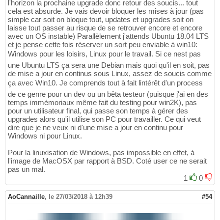
l'horizon la prochaine upgrade donc retour des soucis... tout
cela est absurde. Je vais devoir bloquer les mises à jour (pas
simple car soit on bloque tout, updates et upgrades soit on
laisse tout passer au risque de se retrouver encore et encore
avec un OS instable) Parallèlement j'attends Ubuntu 18.04 LTS
et je pense cette fois réserver un sort peu enviable à win10:
Windows pour les loisirs, Linux pour le travail. Si ce nest pas
une Ubuntu LTS ça sera une Debian mais quoi qu'il en soit, pas
de mise a jour en continus sous Linux, assez de soucis comme
ça avec Win10. Je comprends tout à fait lintérêt d'un process
de ce genre pour un dev ou un bêta testeur (puisque j'ai en des
temps immémoriaux même fait du testing pour win2K), pas
pour un utilisateur final, qui passe son temps à gérer des
upgrades alors qu'il utilise son PC pour travailler. Ce qui veut
dire que je ne veux ni d'une mise a jour en continu pour
Windows ni pour Linux.
Pour la linuxisation de Windows, pas impossible en effet, à
l'image de MacOSX par rapport à BSD. Coté user ce ne serait
pas un mal.
1
0
AoCannaille
,
le 27/03/2018 à 12h39
#54