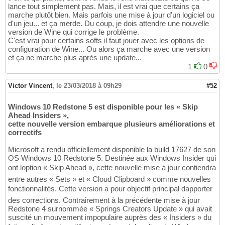
lance tout simplement pas. Mais, il est vrai que certains ça
marche plutôt bien. Mais parfois une mise à jour d'un logiciel ou
d'un jeu... et ça merde. Du coup, je dois attendre une nouvelle
version de Wine qui corrige le problème.
C'est vrai pour certains softs il faut jouer avec les options de
configuration de Wine... Ou alors ça marche avec une version
et ça ne marche plus après une update...
1
0
Victor Vincent
,
le 23/03/2018 à 09h29
#52
Windows 10 Redstone 5 est disponible pour les « Skip
Ahead Insiders »,
cette nouvelle version embarque plusieurs améliorations et
correctifs
Microsoft a rendu officiellement disponible la build 17627 de son
OS Windows 10 Redstone 5. Destinée aux Windows Insider qui
ont loption « Skip Ahead », cette nouvelle mise à jour contiendra
entre autres « Sets » et « Cloud Clipboard » comme nouvelles
fonctionnalités. Cette version a pour objectif principal dapporter
des corrections. Contrairement à la précédente mise à jour
Redstone 4 surnommée « Springs Creators Update » qui avait
suscité un mouvement impopulaire auprès des « Insiders » du