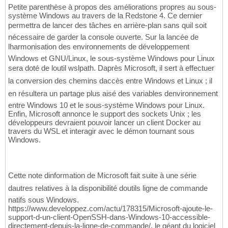
Petite parenthèse à propos des améliorations propres au sous-
système Windows au travers de la Redstone 4. Ce dernier
permettra de lancer des tâches en arrière-plan sans quil soit
nécessaire de garder la console ouverte. Sur la lancée de
lharmonisation des environnements de développement
Windows et GNU/Linux, le sous-système Windows pour Linux
sera doté de loutil wslpath. Daprès Microsoft, il sert à effectuer
la conversion des chemins daccès entre Windows et Linux ; il
en résultera un partage plus aisé des variables denvironnement
entre Windows 10 et le sous-système Windows pour Linux.
Enfin, Microsoft annonce le support des sockets Unix ; les
développeurs devraient pouvoir lancer un client Docker au
travers du WSL et interagir avec le démon tournant sous
Windows.
Cette note dinformation de Microsoft fait suite à une série
dautres relatives à la disponibilité doutils ligne de commande
natifs sous Windows.
https://www.developpez.com/actu/178315/Microsoft-ajoute-le-
support-d-un-client-OpenSSH-dans-Windows-10-accessible-
directement-depuis-la-ligne-de-commande/, le géant du logiciel