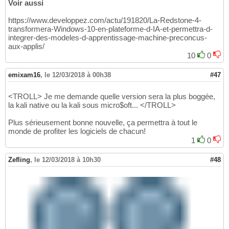
Voir aussi
https://www.developpez.com/actu/191820/La-Redstone-4-
transformera-Windows-10-en-plateforme-d-IA-et-permettra-d-
integrer-des-modeles-d-apprentissage-machine-preconcus-
aux-applis/
10
0
emixam16
,
le 12/03/2018 à 00h38
#47
<TROLL> Je me demande quelle version sera la plus boggée,
la kali native ou la kali sous micro$oft... </TROLL>
Plus sérieusement bonne nouvelle, ça permettra à tout le
monde de profiter les logiciels de chacun!
1
0
Zefling
,
le 12/03/2018 à 10h30
#48