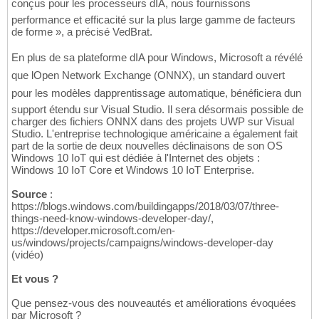
conçus pour les processeurs dIA, nous fournissons
performance et efficacité sur la plus large gamme de facteurs
de forme », a précisé VedBrat.
En plus de sa plateforme dIA pour Windows, Microsoft a révélé
que lOpen Network Exchange (ONNX), un standard ouvert
pour les modèles dapprentissage automatique, bénéficiera dun
support étendu sur Visual Studio. Il sera désormais possible de
charger des fichiers ONNX dans des projets UWP sur Visual
Studio. L'entreprise technologique américaine a également fait
part de la sortie de deux nouvelles déclinaisons de son OS
Windows 10 IoT qui est dédiée à l'Internet des objets :
Windows 10 IoT Core et Windows 10 IoT Enterprise.
Source
:
https://blogs.windows.com/buildingapps/2018/03/07/three-
things-need-know-windows-developer-day/,
https://developer.microsoft.com/en-
us/windows/projects/campaigns/windows-developer-day
(vidéo)
Et vous ?
Que pensez-vous des nouveautés et améliorations évoquées
par Microsoft ?