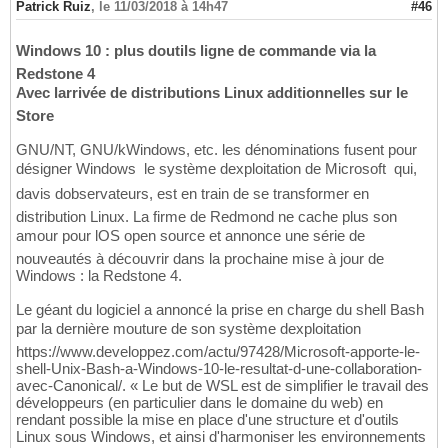
Patrick Ruiz
,
le 11/03/2018 à 14h47
#46
Windows 10 : plus doutils ligne de commande via la
Redstone 4
Avec larrivée de distributions Linux additionnelles sur le
Store
GNU/NT, GNU/kWindows, etc. les dénominations fusent pour
désigner Windows  le système dexploitation de Microsoft  qui,
davis dobservateurs, est en train de se transformer en
distribution Linux. La firme de Redmond ne cache plus son
amour pour lOS open source et annonce une série de
nouveautés à découvrir dans la prochaine mise à jour de
Windows : la Redstone 4.
Le géant du logiciel a annoncé la prise en charge du shell Bash
par la dernière mouture de son système dexploitation
https://www.developpez.com/actu/97428/Microsoft-apporte-le-
shell-Unix-Bash-a-Windows-10-le-resultat-d-une-collaboration-
avec-Canonical/. « Le but de WSL est de simplifier le travail des
développeurs (en particulier dans le domaine du web) en
rendant possible la mise en place d'une structure et d'outils
Linux sous Windows, et ainsi d'harmoniser les environnements