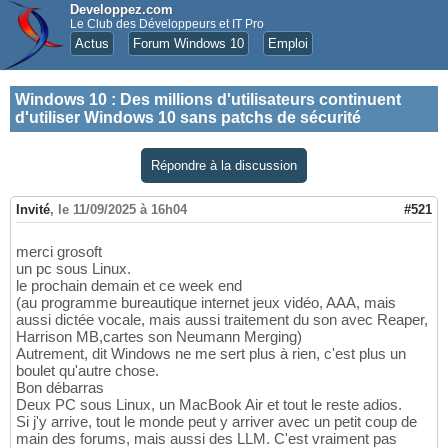
Developpez.com
Le Club des Développeurs et IT Pro
Actus
Forum Windows 10
Emploi
Windows 10
:
Des millions d'utilisateurs continuent
d'utiliser Windows 10 sans patchs de sécurité
Répondre à la discussion
Invité
,
le 11/09/2025 à 16h04
#521
merci grosoft
un pc sous Linux.
le prochain demain et ce week end
(au programme bureautique internet jeux vidéo, AAA, mais
aussi dictée vocale, mais aussi traitement du son avec Reaper,
Harrison MB,cartes son Neumann Merging)
Autrement, dit Windows ne me sert plus à rien, c'est plus un
boulet qu'autre chose.
Bon débarras
Deux PC sous Linux, un MacBook Air et tout le reste adios.
Si j'y arrive, tout le monde peut y arriver avec un petit coup de
main des forums, mais aussi des LLM. C'est vraiment pas