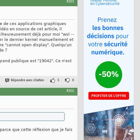
#201
rge de ces applications graphiques
déo en source de cet article, il
Malheureusement déjà pour moi "wsl --
er le dernier kernel manuellement et
tre "cannot open display". Quelqu'un
de ?
grand publique est "19042". Ce n'est
Répondre avec citation
5
0
#202
arce que cette réflexion que je fais