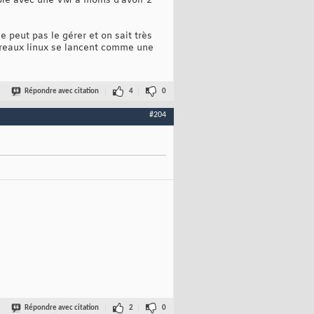
ble avec une VM à moins d'avoir 2
e peut pas le gérer et on sait très
 bureaux linux se lancent comme une
Répondre avec citation
4
0
#204
Répondre avec citation
2
0