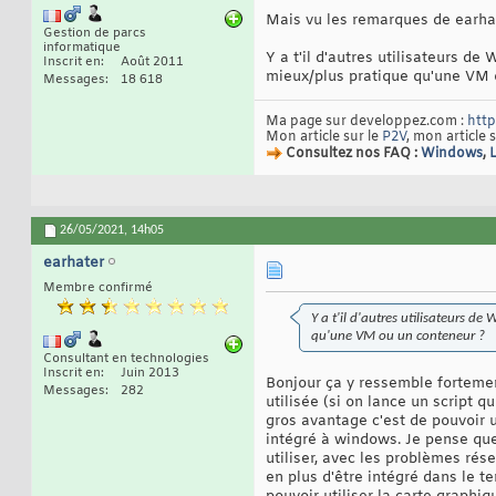
Mais vu les remarques de earhat
Gestion de parcs
informatique
Y a t'il d'autres utilisateurs de
Inscrit en
Août 2011
mieux/plus pratique qu'une VM 
Messages
18 618
Ma page sur developpez.com :
http
Mon article sur le
P2V
, mon article 
Consultez nos FAQ :
Windows
,
26/05/2021,
14h05
earhater
Membre confirmé
Y a t'il d'autres utilisateurs d
qu'une VM ou un conteneur ?
Consultant en technologies
Inscrit en
Juin 2013
Bonjour ça y ressemble fortement
Messages
282
utilisée (si on lance un script 
gros avantage c'est de pouvoir 
intégré à windows. Je pense qu
utiliser, avec les problèmes rése
en plus d'être intégré dans le t