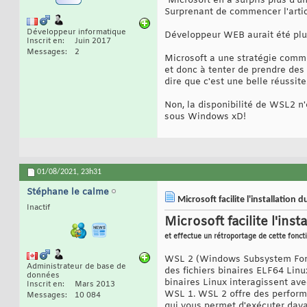
"Microsoft en a surpris plus d'
Surprenant de commencer l'articl
Développeur informatique
Développeur WEB aurait été plu
Inscrit en
Juin 2017
Messages
2
Microsoft a une stratégie commer
et donc à tenter de prendre des 
dire que c'est une belle réussite
Non, la disponibilité de WSL2 n'
sous Windows xD!
01/08/2021,
23h31
Stéphane le calme
Microsoft facilite l'installati
Inactif
Microsoft facilite l'i
et effectue un rétroportage de cette fonct
WSL 2 (Windows Subsystem For L
Administrateur de base de
des fichiers binaires ELF64 Linu
données
binaires Linux interagissent av
Inscrit en
Mars 2013
WSL 1. WSL 2 offre des performa
Messages
10 084
qui vous permet d'exécuter dav