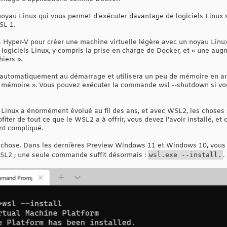
noyau Linux qui vous permet d’exécuter davantage de logiciels Linux
SL 1.
s Hyper-V pour créer une machine virtuelle légère avec un noyau Linux
 logiciels Linux, y compris la prise en charge de Docker, et « une au
iers ».
a automatiquement au démarrage et utilisera un peu de mémoire en ar
te mémoire ». Vous pouvez exécuter la commande wsl --shutdown si vo
inux a énormément évolué au fil des ans, et avec WSL2, les choses
iter de tout ce que le WSL2 a à offrir, vous devez l'avoir installé, et
nt compliqué.
e chose. Dans les dernières Preview Windows 11 et Windows 10, vous 
 WSL2 ; une seule commande suffit désormais :
wsl.exe --install.
.