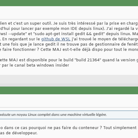
ien et c'est un super outil. Je suis très intéressé par la prise en cha
d'hui pour lancer par exemple mon IDE depuis linux). J'ai regardé la vi
wsl --update" et "sudo apt-get install gedit && gedit" depuis linux. 
. En regardant sur le
github de WSL
j'ai trouvé le moyen de télécharg
 une fois que je lance gedit il ne trouve pas de gestionnaire de fenê
 le faire fonctionner ? Cette MAJ est-t-elle déjà dispo pour tout le mon
Cette MAJ est disponible pour le build "build 21364" quand la version 
 par le canal beta windows insider
écute un noyau Linux complet dans une machine virtuelle légère.
o dans ce cas pourquoi ne pas faire du conteneur ? Tout simplement p
pas de développeur.