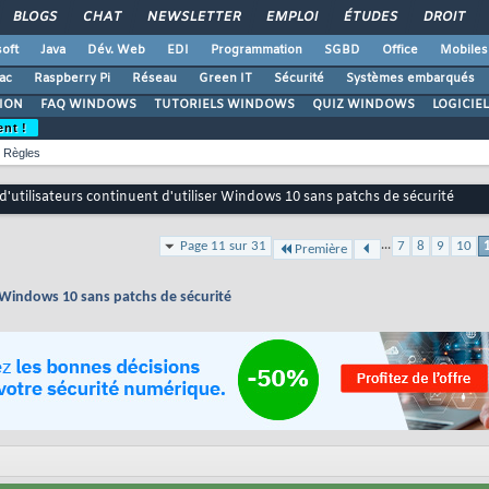
BLOGS
CHAT
NEWSLETTER
EMPLOI
ÉTUDES
DROIT
oft
Java
Dév. Web
EDI
Programmation
SGBD
Office
Mobiles
ac
Raspberry Pi
Réseau
Green IT
Sécurité
Systèmes embarqués
ION
FAQ WINDOWS
TUTORIELS WINDOWS
QUIZ WINDOWS
LOGICIE
ent !
Règles
 d'utilisateurs continuent d'utiliser Windows 10 sans patchs de sécurité
...
Page 11 sur 31
7
8
9
10
Première
er Windows 10 sans patchs de sécurité