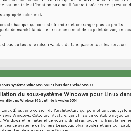
un dans la communauté des développeurs Linux ces dernières années."
e par une telle affirmation ou alors il faudrait préciser ce qu'est un
s approprié selon moi.
ciale basique qui consiste à croître et engranger plus de profits
parts de marché là où il en reste encore et de ce point de vue, on peu
.
est pas du tout une raison valable de faire passer tous les serveurs
on du sous-système Windows pour Linux dans Windows 11
nstallation du sous-système Windows pour Linux d
ionnalité dans Windows 10 à partir de la version 2004
inux 2) est une version de l’architecture qui permet au sous-systè
x sous Windows. Cette architecture, qui utilise un véritable noyau Lin
ec Windows et le matériel de votre ordinateur, tout en offrant la mêm
nces de système de fichiers beaucoup plus rapides et une compatibil
antage d'applications comme Docker!