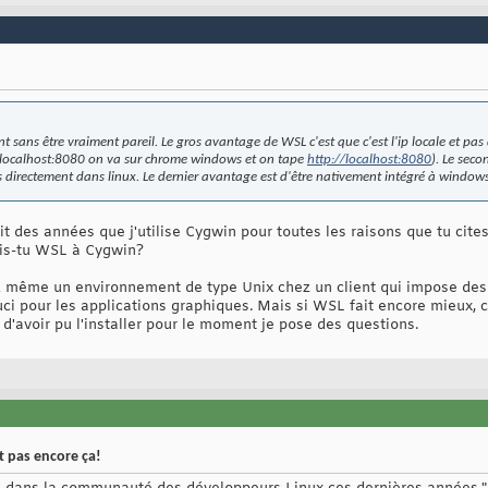
 sans être vraiment pareil. Le gros avantage de WSL c'est que c'est l'ip locale et pas d
ur localhost:8080 on va sur chrome windows et on tape
http://localhost:8080
). Le sec
 directement dans linux. Le dernier avantage est d'être nativement intégré à windows
it des années que j'utilise Cygwin pour toutes les raisons que tu cites
is-tu WSL à Cygwin?
nd même un environnement de type Unix chez un client qui impose de
ci pour les applications graphiques. Mais si WSL fait encore mieux, c
d'avoir pu l'installer pour le moment je pose des questions.
 pas encore ça!