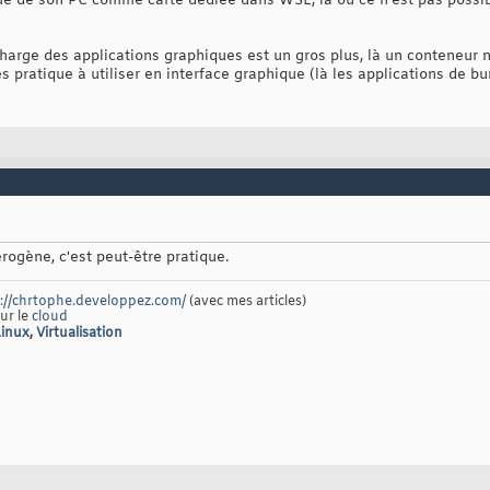
ique de son PC comme carte dédiée dans WSL, là où ce n'est pas possi
charge des applications graphiques est un gros plus, là un conteneur n
ès pratique à utiliser en interface graphique (là les applications de
érogène, c'est peut-être pratique.
://chrtophe.developpez.com/
(avec mes articles)
sur le
cloud
Linux
,
Virtualisation