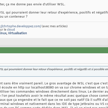
er, ça me donne pas envie d'utiliser WSL.
 WSL qui pourraient donner leur retour d’expérience, positifs et négati
ou un conteneur ?
://chrtophe.developpez.com/
(avec mes articles)
sur le
cloud
Linux
,
Virtualisation
e WSL qui pourraient donner leur retour d’expérience, positifs et négatifs et si possible
 sans être vraiment pareil. Le gros avantage de WSL c'est que c'est l
qui écoute en http sur localhost:8080 on va sur chrome windows et on 
utiliser les commandes windows directement dans linux. Le dernier a
e l'on peut toutefois avoir le même résultat avec quelque chose com
aux que ça engendre et le fait que ce ne soit pas natif (là il suffit d'
erminal windows et nativement dans les IDE de type jetbrains ou VS code