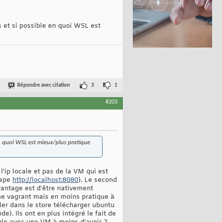
fs et si possible en quoi WSL est
Répondre avec citation
3
1
#203
 en quoi WSL est mieux/plus pratique
'ip locale et pas de la VM qui est
tape
http://localhost:8080
). Le second
vantage est d'être nativement
me vagrant mais en moins pratique à
aller dans le store télécharger ubuntu
). Ils ont en plus intégré le fait de