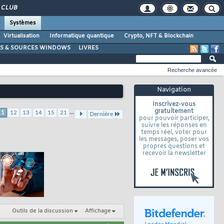
CLUB
Systèmes
Virtualisation
Informatique quantique
Crypto, NFT & Blockchain
LS & SOURCES WINDOWS
LIVRES
Recherche avancée
Navigation
Inscrivez-vous
gratuitement
...
11
12
13
14
15
21
Dernière
pour pouvoir participer,
suivre les réponses en
temps réel, voter pour
les messages, poser vos
propres questions et
recevoir la newsletter
Outils de la discussion
Affichage