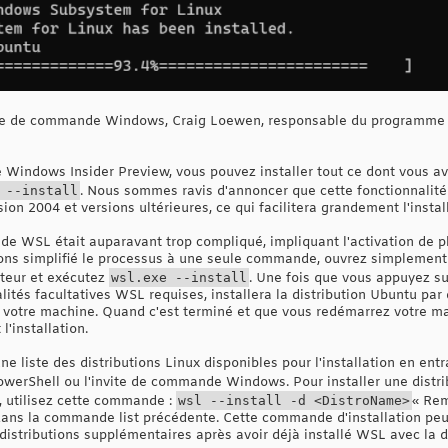
ligne de commande Windows, Craig Loewen, responsable du programme
e Windows Insider Preview, vous pouvez installer tout ce dont vous 
 --install
. Nous sommes ravis d'annoncer que cette fonctionnalité
on 2004 et versions ultérieures, ce qui facilitera grandement l'instal
de WSL était auparavant trop compliqué, impliquant l'activation de pl
ons simplifié le processus à une seule commande, ouvrez simplement
ateur et exécutez
wsl.exe --install
. Une fois que vous appuyez su
tés facultatives WSL requises, installera la distribution Ubuntu par d
votre machine. Quand c'est terminé et que vous redémarrez votre mac
'installation.
ne liste des distributions Linux disponibles pour l'installation en en
werShell ou l'invite de commande Windows. Pour installer une distrib
u, utilisez cette commande :
wsl --install -d <DistroName>
« Rem
 dans la commande list précédente. Cette commande d'installation peut
 distributions supplémentaires après avoir déjà installé WSL avec la d