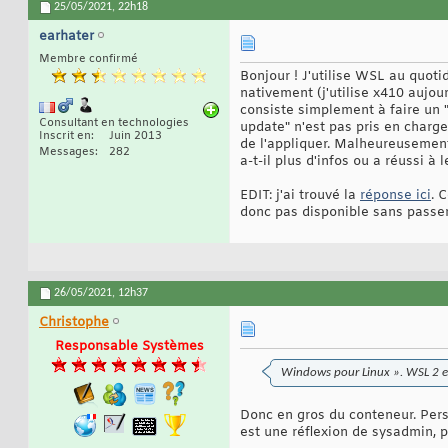
25/05/2021,
22h18
earhater
Membre confirmé
Bonjour ! J'utilise WSL au quotid
nativement (j'utilise x410 aujour
consiste simplement à faire un "
Consultant en technologies
update" n'est pas pris en charge
Inscrit en
Juin 2013
de l'appliquer. Malheureusement
Messages
282
a-t-il plus d'infos ou a réussi à
EDIT: j'ai trouvé la
réponse ici
. 
donc pas disponible sans passer
26/05/2021,
12h37
Christophe
Responsable Systèmes
Windows pour Linux ». WSL 2 ex
Donc en gros du conteneur. Pers
est une réflexion de sysadmin, 