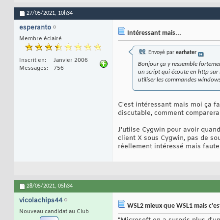
27/05/2021,
10h34
esperanto
Intéressant mais...
Membre éclairé
Envoyé par
earhater
Inscrit en
Janvier 2006
Bonjour ça y ressemble fortement
Messages
756
un script qui écoute en http s
utiliser les commandes windows
C'est intéressant mais moi ça fa
discutable, comment comparera
J'utilse Cygwin pour avoir qua
client X sous Cygwin, pas de sou
réellement intéressé mais faute 
28/05/2021,
05h34
vicolachips44
WSL2 mieux que WSL1 mais c'est
Nouveau candidat au Club