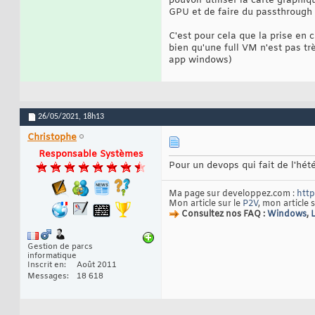
pouvoir utiliser la carte graph
GPU et de faire du passthrough
C'est pour cela que la prise en 
bien qu'une full VM n'est pas tr
app windows)
26/05/2021,
18h13
Christophe
Responsable Systèmes
Pour un devops qui fait de l'hét
Ma page sur developpez.com :
http
Mon article sur le
P2V
, mon article 
Consultez nos FAQ :
Windows
,
Gestion de parcs
informatique
Inscrit en
Août 2011
Messages
18 618