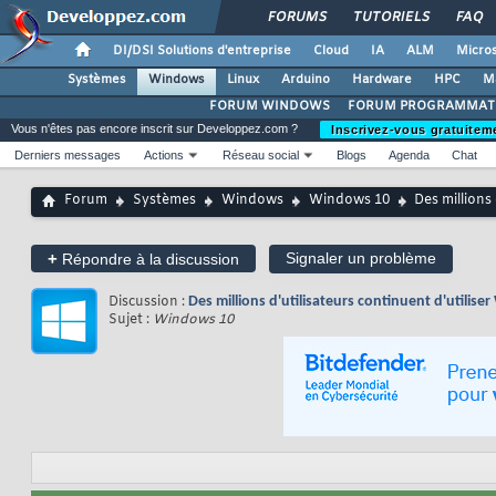
FORUMS
TUTORIELS
FAQ
DI/DSI Solutions d'entreprise
Cloud
IA
ALM
Micros
Systèmes
Windows
Linux
Arduino
Hardware
HPC
M
FORUM WINDOWS
FORUM PROGRAMMAT
Vous n'êtes pas encore inscrit sur Developpez.com ?
Inscrivez-vous gratuitem
Derniers messages
Actions
Réseau social
Blogs
Agenda
Chat
Forum
Systèmes
Windows
Windows 10
Des millions
+
Signaler un problème
Répondre à la discussion
Discussion :
Des millions d'utilisateurs continuent d'utilis
Sujet :
Windows 10