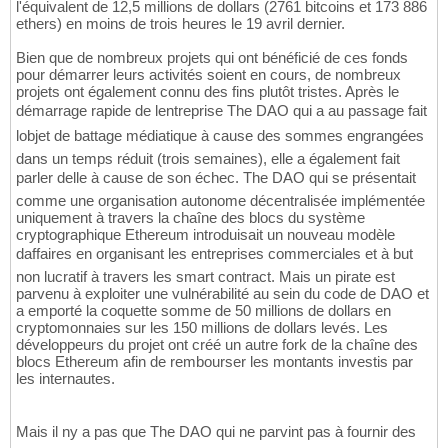
l'équivalent de 12,5 millions de dollars (2761 bitcoins et 173 886
ethers) en moins de trois heures le 19 avril dernier.
Bien que de nombreux projets qui ont bénéficié de ces fonds
pour démarrer leurs activités soient en cours, de nombreux
projets ont également connu des fins plutôt tristes. Après le
démarrage rapide de lentreprise The DAO qui a au passage fait
lobjet de battage médiatique à cause des sommes engrangées
dans un temps réduit (trois semaines), elle a également fait
parler delle à cause de son échec. The DAO qui se présentait
comme une organisation autonome décentralisée implémentée
uniquement à travers la chaîne des blocs du système
cryptographique Ethereum introduisait un nouveau modèle
daffaires en organisant les entreprises commerciales et à but
non lucratif à travers les smart contract. Mais un pirate est
parvenu à exploiter une vulnérabilité au sein du code de DAO et
a emporté la coquette somme de 50 millions de dollars en
cryptomonnaies sur les 150 millions de dollars levés. Les
développeurs du projet ont créé un autre fork de la chaîne des
blocs Ethereum afin de rembourser les montants investis par
les internautes.
Mais il ny a pas que The DAO qui ne parvint pas à fournir des