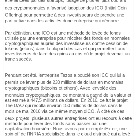
être lancées par des startups, lusage de plus en plus courant
des cryptomonnaies a favorisé ladoption des ICO (Initial Coin
Offering) pour permettre à des investisseurs de prendre une
part active dans les activités dune entreprise qui démarre.
Par définition, une ICO est une méthode de levée de fonds
utilisée par une entreprise pour récolter des fonds en monnaies
cryptographiques auprès des investisseurs contre cession de
tokens (jetons) dans la plupart des cas et qui permettent aux
investisseurs de faire des gains au cas où le projet devenait un
franc succès.
Pendant cet été, lentreprise Tezos a bouclé son ICO qui lui a
permis de lever plus de 230 millions de dollars en monnaies
cryptographiques (bitcoins et ethers). Avec lenvolée des
monnaies cryptographiques, ce montant a gagné de la valeur et
est estimé à 447,5 millions de dollars. En 2016, ce fut le projet
The DAO qui récolta environ 150 millions de dollars dans le
mois de mai 2016 via ce même moyen dICO. À côté de ces
deux projets, plusieurs autres entreprises ont eu recours à cette
méthode pour lever des fonds sans passer par une
capitalisation boursière. Nous avons par exemple iEx.ec, une
spin-off de l'INRIA spécialisée dans le cloud distribué qui a levé