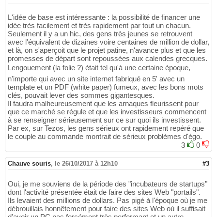
L'idée de base est intéressante : la possibilité de financer une
idée très facilement et très rapidement par tout un chacun.
Seulement il y a un hic, des gens très jeunes se retrouvent
avec l'équivalent de dizaines voire centaines de million de dollar,
et là, on s'aperçoit que le projet patine, n'avance plus et que les
promesses de départ sont repoussées aux calendes grecques.
Lengouement (la folie ?) était tel qu'à une certaine époque,
n'importe qui avec un site internet fabriqué en 5' avec un
template et un PDF (white paper) fumeux, avec les bons mots
clés, pouvait lever des sommes gigantesques.
Il faudra malheureusement que les arnaques fleurissent pour
que ce marché se régule et que les investisseurs commencent
à se renseigner sérieusement sur ce sur quoi ils investissent.
Par ex, sur Tezos, les gens sérieux ont rapidement repéré que
le couple au commande montrait de sérieux problèmes d'égo.
3
0
Chauve souris
,
le 26/10/2017 à 12h10
#3
Oui, je me souviens de la période des "incubateurs de startups"
dont l'activité présentée était de faire des sites Web "portails".
Ils levaient des millions de dollars. Pas pigé à l'époque où je me
débrouillais honnêtement pour faire des sites Web où il suffisait
d'avoir un PC pas forcément très performant et un autre