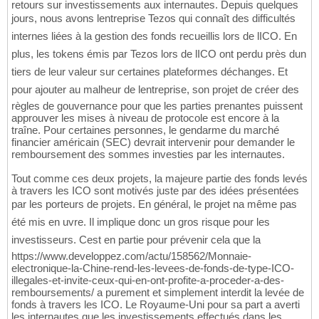
retours sur investissements aux internautes. Depuis quelques
jours, nous avons lentreprise Tezos qui connaît des difficultés
internes liées à la gestion des fonds recueillis lors de lICO. En
plus, les tokens émis par Tezos lors de lICO ont perdu près dun
tiers de leur valeur sur certaines plateformes déchanges. Et
pour ajouter au malheur de lentreprise, son projet de créer des
règles de gouvernance pour que les parties prenantes puissent
approuver les mises à niveau de protocole est encore à la
traîne. Pour certaines personnes, le gendarme du marché
financier américain (SEC) devrait intervenir pour demander le
remboursement des sommes investies par les internautes.
Tout comme ces deux projets, la majeure partie des fonds levés
à travers les ICO sont motivés juste par des idées présentées
par les porteurs de projets. En général, le projet na même pas
été mis en uvre. Il implique donc un gros risque pour les
investisseurs. Cest en partie pour prévenir cela que la
https://www.developpez.com/actu/158562/Monnaie-
electronique-la-Chine-rend-les-levees-de-fonds-de-type-ICO-
illegales-et-invite-ceux-qui-en-ont-profite-a-proceder-a-des-
remboursements/ a purement et simplement interdit la levée de
fonds à travers les ICO. Le Royaume-Uni pour sa part a averti
les internautes que les investissements effectués dans les