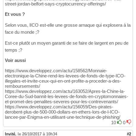
street-jordan-belfort-says-cryptocurrency-offerings/
Et vous ?
Selon vous, lICO est-elle une grosse arnaque qui explosera à la
face du monde ;?
Est-ce plutôt un moyen garanti de se faire de largent en peu de
temps ;?
Voir aussi
https://www.developpez.com/actu/158562/Monnaie-
electronique-la-Chine-rend-les-levees-de-fonds-de-type-ICO-
illegales-et-invite-ceux-qui-en-ont-profite-a-proceder-a-des-
remboursements/
https://www.developpez.com/actu/163052/Apres-la-Chine-la-
Coree-du-Sud-bannit-les-levees-de-fonds-en-cryptomonnaies-
et-promet-des-penalites-severes-pour-les-contrevenants/
https://www.developpez.com/actu/156059/Des-pirates-
derobent-plus-de-500-000-dollars-en-ethers-lors-de-l-ICO-
lancee-par-Enigma-en-utilisant-une-technique-de-phishing/
10
0
Invité
,
le 26/10/2017 à 10h34
#2