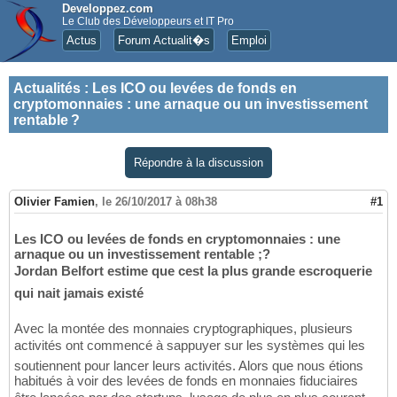
Developpez.com
Le Club des Développeurs et IT Pro
Actus
Forum Actualit�s
Emploi
Actualités
:
Les ICO ou levées de fonds en
cryptomonnaies : une arnaque ou un investissement
rentable ?
Répondre à la discussion
Olivier Famien
,
le 26/10/2017 à 08h38
#1
Les ICO ou levées de fonds en cryptomonnaies : une
arnaque ou un investissement rentable ;?
Jordan Belfort estime que cest la plus grande escroquerie
qui nait jamais existé
Avec la montée des monnaies cryptographiques, plusieurs
activités ont commencé à sappuyer sur les systèmes qui les
soutiennent pour lancer leurs activités. Alors que nous étions
habitués à voir des levées de fonds en monnaies fiduciaires