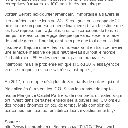
entreprises à travers les ICO sont à très haut risque.
Jordan Belfort, lex-courtier américain, immortalisé à travers le
film américain « ;Le loup de Wall Street ;» et qui a écopé de 22
mois de prison pour escroquerie financière et fraude estime que
les ICO représentent « ;la plus grosse escroquerie de tous les
temps, une escroquerie gigantesque qui va exploser à la face
de tant de gens ». Pour lui, cest bien pire que tout ce quil a fait
jusque-là. Il ajoute que « ;les promoteurs sont en train de mener
une arnaque massive de plus haut niveau sur tout le monde.
Probablement, 85 % des gens nont pas de mauvaises
intentions, mais le problème est que si 5 ou 10 % essayent de
vous escroquer, cest une sacrée catastrophe. ;»
En 2017, lon compte déjà plus de 3 milliards de dollars qui ont
été collectés à travers les ICO. Selon lentreprise de capital
risque Mangrove Capital Partners, de nombreux utilisateurs qui
ont investi dans certaines entreprises à travers les ICO ont eu
des retours énormes en peu de temps. Mais combien de
personnes nont pas pu rentabiliser leurs investissements ;?
Source :
http://www.telegraph.co.uk/technology/2017/10/23/wolf-wall-