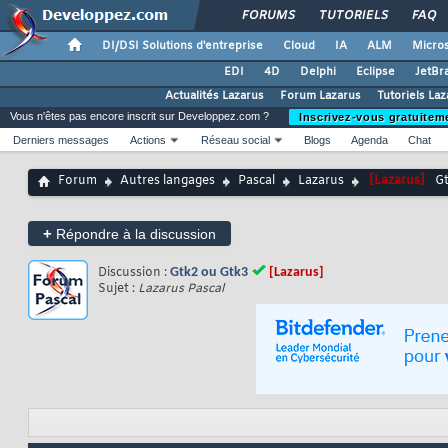
FORUMS
TUTORIELS
FAQ
DI/DSI Solutions d'entreprise
Cloud
IA
ALM
Micros
EDI
4D
Delphi
Eclipse
JetBr
Actualités Lazarus
Forum Lazarus
Tutoriels La
Vous n'êtes pas encore inscrit sur Developpez.com ?
Inscrivez-vous gratuitem
Derniers messages
Actions
Réseau social
Blogs
Agenda
Chat
Forum
Autres langages
Pascal
Lazarus
[Lazarus]
Gt
+
Répondre à la discussion
Discussion :
Gtk2 ou Gtk3
[Lazarus]
Sujet :
Lazarus Pascal