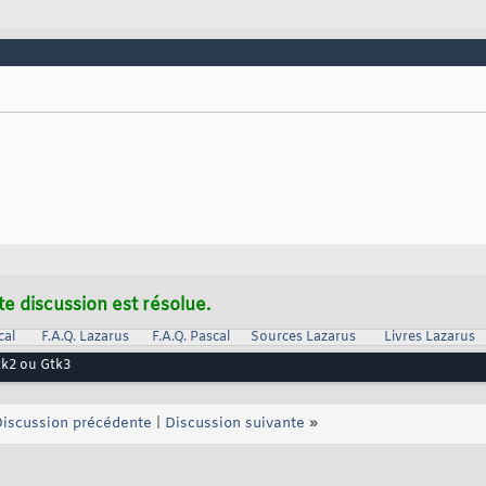
te discussion est résolue.
cal
F.A.Q. Lazarus
F.A.Q. Pascal
Sources Lazarus
Livres Lazarus
k2 ou Gtk3
iscussion précédente
|
Discussion suivante
»