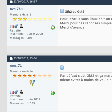
23/10/2017,
16h57
ovni76
Gtk2 ou Gtk3
Membre éclairé
Pour lazarus sous linux doit-on u
Merci pour des réponses simples
Merci d'avance
Retraité
Inscrit en
Juillet 2008
Messages
393
23/10/2017,
23h06
mm_71
Membre émérite
Par défaut c'est Gkt2 et ça mar
mieux éviter à moins de vouloir
Retraité
Inscrit en
Juin 2012
Messages
1 035