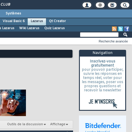
CLUB
Systèmes
Visual Basic 6
Lazarus
Qt Creator
s Lazarus
Wiki Lazarus
Quiz Lazarus
Recherche avancée
Navigation
Inscrivez-vous
gratuitement
pour pouvoir participer,
suivre les réponses en
temps réel, voter pour
les messages, poser vos
propres questions et
recevoir la newsletter
Outils de la discussion
Affichage