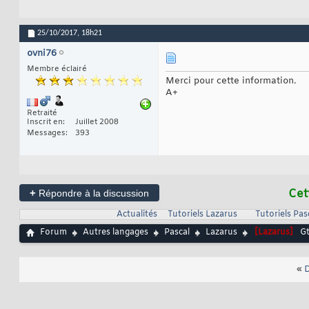
25/10/2017,
18h21
ovni76
Membre éclairé
Merci pour cette information.
A+
Retraité
Inscrit en
Juillet 2008
Messages
393
+
Cet
Répondre à la discussion
Actualités
Tutoriels Lazarus
Tutoriels Pas
Forum
Autres langages
Pascal
Lazarus
[Lazarus]
Gt
«
D