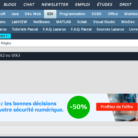
BLOGS
CHAT
NEWSLETTER
EMPLOI
ÉTUDES
DROIT
oft
Java
Dév. Web
EDI
Programmation
SGBD
Office
Mobiles
ains
LabVIEW
NetBeans
MATLAB
Scilab
Visual Studio
WinDev
zarus
Tutoriels Pascal
F.A.Q. Lazarus
F.A.Q. Pascal
Sources Lazarus
Livre
ent !
Règles
k2 ou Gtk3