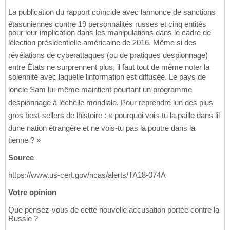
La publication du rapport coïncide avec lannonce de sanctions
étasuniennes contre 19 personnalités russes et cinq entités
pour leur implication dans les manipulations dans le cadre de
lélection présidentielle américaine de 2016. Même si des
révélations de cyberattaques (ou de pratiques despionnage)
entre États ne surprennent plus, il faut tout de même noter la
solennité avec laquelle linformation est diffusée. Le pays de
loncle Sam lui-même maintient pourtant un programme
despionnage à léchelle mondiale. Pour reprendre lun des plus
gros best-sellers de lhistoire : « pourquoi vois-tu la paille dans lil
dune nation étrangère et ne vois-tu pas la poutre dans la
tienne ? »
Source
https://www.us-cert.gov/ncas/alerts/TA18-074A
Votre opinion
Que pensez-vous de cette nouvelle accusation portée contre la
Russie ?