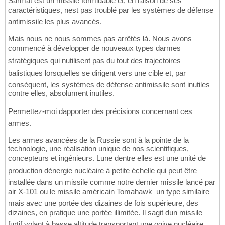
Sarmat est un missile formidable et, en raison de ses
caractéristiques, nest pas troublé par les systèmes de défense
antimissile les plus avancés.
Mais nous ne nous sommes pas arrêtés là. Nous avons
commencé à développer de nouveaux types darmes
stratégiques qui nutilisent pas du tout des trajectoires
balistiques lorsquelles se dirigent vers une cible et, par
conséquent, les systèmes de défense antimissile sont inutiles
contre elles, absolument inutiles.
Permettez-moi dapporter des précisions concernant ces
armes.
Les armes avancées de la Russie sont à la pointe de la
technologie, une réalisation unique de nos scientifiques,
concepteurs et ingénieurs. Lune dentre elles est une unité de
production dénergie nucléaire à petite échelle qui peut être
installée dans un missile comme notre dernier missile lancé par
air X-101 ou le missile américain Tomahawk  un type similaire
mais avec une portée des dizaines de fois supérieure, des
dizaines, en pratique une portée illimitée. Il sagit dun missile
furtif volant à basse altitude transportant une ogive nucléaire,