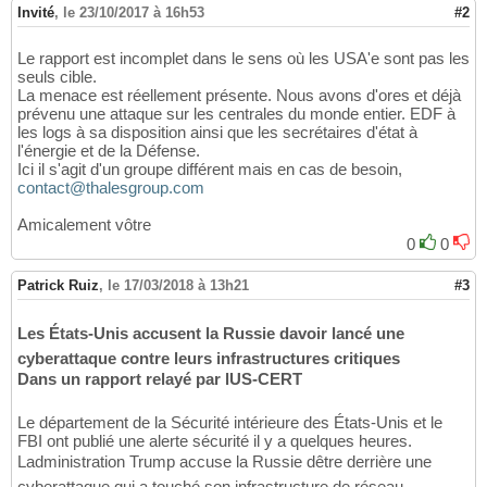
Invité
,
le 23/10/2017 à 16h53
#2
Le rapport est incomplet dans le sens où les USA'e sont pas les
seuls cible.
La menace est réellement présente. Nous avons d'ores et déjà
prévenu une attaque sur les centrales du monde entier. EDF à
les logs à sa disposition ainsi que les secrétaires d'état à
l'énergie et de la Défense.
Ici il s'agit d'un groupe différent mais en cas de besoin,
contact@thalesgroup.com
Amicalement vôtre
0
0
Patrick Ruiz
,
le 17/03/2018 à 13h21
#3
Les États-Unis accusent la Russie davoir lancé une
cyberattaque contre leurs infrastructures critiques
Dans un rapport relayé par lUS-CERT
Le département de la Sécurité intérieure des États-Unis et le
FBI ont publié une alerte sécurité il y a quelques heures.
Ladministration Trump accuse la Russie dêtre derrière une
cyberattaque qui a touché son infrastructure de réseau