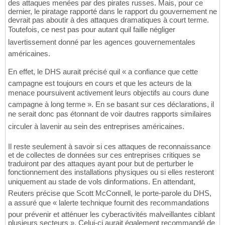
des attaques menées par des pirates russes. Mais, pour ce
dernier, le piratage rapporté dans le rapport du gouvernement ne
devrait pas aboutir à des attaques dramatiques à court terme.
Toutefois, ce nest pas pour autant quil faille négliger
lavertissement donné par les agences gouvernementales
américaines.
En effet, le DHS aurait précisé quil « a confiance que cette
campagne est toujours en cours et que les acteurs de la
menace poursuivent activement leurs objectifs au cours dune
campagne à long terme ». En se basant sur ces déclarations, il
ne serait donc pas étonnant de voir dautres rapports similaires
circuler à lavenir au sein des entreprises américaines.
Il reste seulement à savoir si ces attaques de reconnaissance
et de collectes de données sur ces entreprises critiques se
traduiront par des attaques ayant pour but de perturber le
fonctionnement des installations physiques ou si elles resteront
uniquement au stade de vols dinformations. En attendant,
Reuters précise que Scott McConnell, le porte-parole du DHS,
a assuré que « lalerte technique fournit des recommandations
pour prévenir et atténuer les cyberactivités malveillantes ciblant
plusieurs secteurs ». Celui-ci aurait également recommandé de