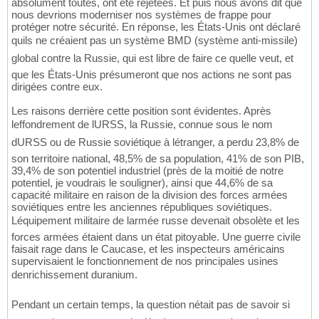
absolument toutes, ont été rejetées. Et puis nous avons dit que
nous devrions moderniser nos systèmes de frappe pour
protéger notre sécurité. En réponse, les États-Unis ont déclaré
quils ne créaient pas un système BMD (système anti-missile)
global contre la Russie, qui est libre de faire ce quelle veut, et
que les États-Unis présumeront que nos actions ne sont pas
dirigées contre eux.
Les raisons derrière cette position sont évidentes. Après
leffondrement de lURSS, la Russie, connue sous le nom
dURSS ou de Russie soviétique à létranger, a perdu 23,8% de
son territoire national, 48,5% de sa population, 41% de son PIB,
39,4% de son potentiel industriel (près de la moitié de notre
potentiel, je voudrais le souligner), ainsi que 44,6% de sa
capacité militaire en raison de la division des forces armées
soviétiques entre les anciennes républiques soviétiques.
Léquipement militaire de larmée russe devenait obsolète et les
forces armées étaient dans un état pitoyable. Une guerre civile
faisait rage dans le Caucase, et les inspecteurs américains
supervisaient le fonctionnement de nos principales usines
denrichissement duranium.
Pendant un certain temps, la question nétait pas de savoir si