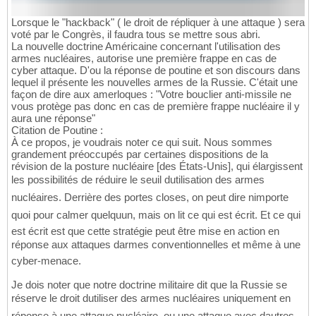
Lorsque le "hackback" ( le droit de répliquer à une attaque ) sera
voté par le Congrès, il faudra tous se mettre sous abri.
La nouvelle doctrine Américaine concernant l'utilisation des
armes nucléaires, autorise une première frappe en cas de
cyber attaque. D'ou la réponse de poutine et son discours dans
lequel il présente les nouvelles armes de la Russie. C'était une
façon de dire aux amerloques : "Votre bouclier anti-missile ne
vous protège pas donc en cas de première frappe nucléaire il y
aura une réponse"
Citation de Poutine :
À ce propos, je voudrais noter ce qui suit. Nous sommes
grandement préoccupés par certaines dispositions de la
révision de la posture nucléaire [des États-Unis], qui élargissent
les possibilités de réduire le seuil dutilisation des armes
nucléaires. Derrière des portes closes, on peut dire nimporte
quoi pour calmer quelquun, mais on lit ce qui est écrit. Et ce qui
est écrit est que cette stratégie peut être mise en action en
réponse aux attaques darmes conventionnelles et même à une
cyber-menace.
Je dois noter que notre doctrine militaire dit que la Russie se
réserve le droit dutiliser des armes nucléaires uniquement en
réponse à une attaque nucléaire, ou une attaque avec dautres