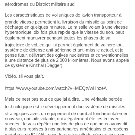
aérodromes du District militaire sud.
Les caractéristiques de vol uniques de lavion transporteur à
grande vitesse permettent la livraison du missile au point de
décharge en quelques minutes. Le missile volant à une vitesse
hypersonique, dix fois plus rapide que la vitesse du son, peut
également manuvrer pendant toutes les phases de sa
trajectoire de vol, ce qui lui permet également de vaincre tout
système de défense anti-aérienne et anti-missile actuel, et je
pense futur, délivrant des ogives nucléaires et conventionnelles
à une distance de plus de 2 000 kilomètres. Nous avons appelé
ce système Kinzhal (Dagger).
Vidéo, sil vous plaît.
https://www.youtube.com/watch?v=MEQtVwHnzeA
Mais ce nest pas tout ce que jai à dire. Une véritable percée
technologique est le développement dun système de missiles
stratégiques avec un équipement de combat fondamentalement
nouveau, une aile volante, qui a également été testée avec
succès. Je vais répéter une fois de plus ce que nous avons dit
à plusieurs reprises à nos partenaires américains et européens
membres de lOTAN : nous ferons les efforts nécessaires pour