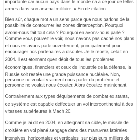
importante car aucun pays dans le monde na à ce jour de telles
armes dans son arsenal militaire. » Fin de citation.
Bien sûr, chaque mot a un sens parce que nous parlons de la
possibilité de contourner les zones dinterception. Pourquoi
avons-nous fait tout cela ? Pourquoi en avons-nous parlé ?
Comme vous pouvez le voir, nous navons pas caché nos plans
et nous en avons parlé ouvertement, principalement pour
encourager nos partenaires à discuter. Je le répète, cétait en
2004. Il est étonnant quen dépit de tous les problèmes
économiques, financiers et ceux de lindustrie de la défense, la
Russie soit restée une grande puissance nucléaire. Non,
personne ne voulait vraiment nous parler du problème et
personne ne voulait nous écouter. Alors écoutez maintenant.
Contrairement aux types déquipements de combat existants,
ce système est capable deffectuer un vol intercontinental à des
vitesses supérieures à Mach 20.
Comme je lai dit en 2004, en atteignant sa cible, le missile de
croisière en vol plané sengage dans des manuvres latérales
intensives  horizontales et verticales  sur plusieurs milliers de