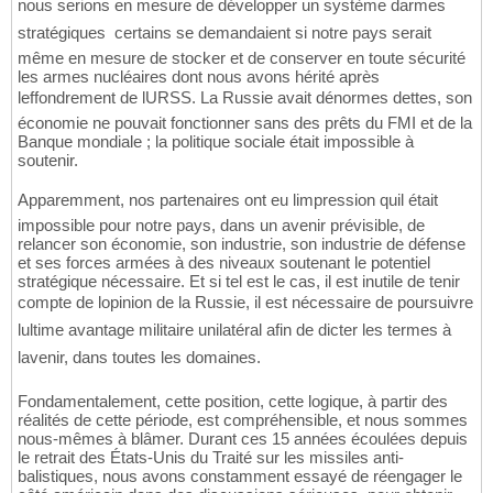
nous serions en mesure de développer un système darmes
stratégiques  certains se demandaient si notre pays serait
même en mesure de stocker et de conserver en toute sécurité
les armes nucléaires dont nous avons hérité après
leffondrement de lURSS. La Russie avait dénormes dettes, son
économie ne pouvait fonctionner sans des prêts du FMI et de la
Banque mondiale ; la politique sociale était impossible à
soutenir.
Apparemment, nos partenaires ont eu limpression quil était
impossible pour notre pays, dans un avenir prévisible, de
relancer son économie, son industrie, son industrie de défense
et ses forces armées à des niveaux soutenant le potentiel
stratégique nécessaire. Et si tel est le cas, il est inutile de tenir
compte de lopinion de la Russie, il est nécessaire de poursuivre
lultime avantage militaire unilatéral afin de dicter les termes à
lavenir, dans toutes les domaines.
Fondamentalement, cette position, cette logique, à partir des
réalités de cette période, est compréhensible, et nous sommes
nous-mêmes à blâmer. Durant ces 15 années écoulées depuis
le retrait des États-Unis du Traité sur les missiles anti-
balistiques, nous avons constamment essayé de réengager le