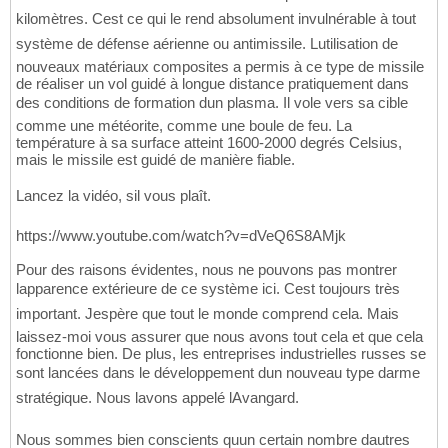
kilomètres. Cest ce qui le rend absolument invulnérable à tout
système de défense aérienne ou antimissile. Lutilisation de
nouveaux matériaux composites a permis à ce type de missile
de réaliser un vol guidé à longue distance pratiquement dans
des conditions de formation dun plasma. Il vole vers sa cible
comme une météorite, comme une boule de feu. La
température à sa surface atteint 1600-2000 degrés Celsius,
mais le missile est guidé de manière fiable.
Lancez la vidéo, sil vous plaît.
https://www.youtube.com/watch?v=dVeQ6S8AMjk
Pour des raisons évidentes, nous ne pouvons pas montrer
lapparence extérieure de ce système ici. Cest toujours très
important. Jespère que tout le monde comprend cela. Mais
laissez-moi vous assurer que nous avons tout cela et que cela
fonctionne bien. De plus, les entreprises industrielles russes se
sont lancées dans le développement dun nouveau type darme
stratégique. Nous lavons appelé lAvangard.
Nous sommes bien conscients quun certain nombre dautres