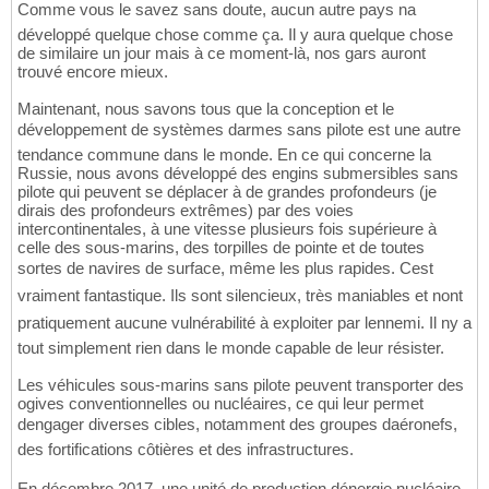
Comme vous le savez sans doute, aucun autre pays na
développé quelque chose comme ça. Il y aura quelque chose
de similaire un jour mais à ce moment-là, nos gars auront
trouvé encore mieux.
Maintenant, nous savons tous que la conception et le
développement de systèmes darmes sans pilote est une autre
tendance commune dans le monde. En ce qui concerne la
Russie, nous avons développé des engins submersibles sans
pilote qui peuvent se déplacer à de grandes profondeurs (je
dirais des profondeurs extrêmes) par des voies
intercontinentales, à une vitesse plusieurs fois supérieure à
celle des sous-marins, des torpilles de pointe et de toutes
sortes de navires de surface, même les plus rapides. Cest
vraiment fantastique. Ils sont silencieux, très maniables et nont
pratiquement aucune vulnérabilité à exploiter par lennemi. Il ny a
tout simplement rien dans le monde capable de leur résister.
Les véhicules sous-marins sans pilote peuvent transporter des
ogives conventionnelles ou nucléaires, ce qui leur permet
dengager diverses cibles, notamment des groupes daéronefs,
des fortifications côtières et des infrastructures.
En décembre 2017, une unité de production dénergie nucléaire