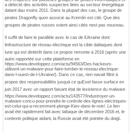
a détecté des activités suspectes liées au secteur énergétique
datant dau moins 2011. Dans la plupart des cas, le groupe de
pirates Dragonfly quon associe au Kremlin est cité. Que des
groupes de pirates russes soient ainsi cités nest pas nouveau.
Il suffit de faire le parallèle avec le cas de lUkraine dont
linfrastructure de réseau électrique est la cible dattaques dont
lune qui est dintérêt dans ce propos remonte à 2016 (après une
autre rapportée sur cette plateforme en
https://www.developpez.com/actu/94563/Des-hackeurs-
utilisent-un-malware-pour-faire-tomber-le-reseau-electrique-
dans-l-ouest-de-l-Ukraine/). Dans ce cas, rien navait filtré à
propos des responsabilités jusquà ce quEset fasse surface en
juin 2017 avec un rapport faisant état de lexistence du malware
https://www.developpez.com/actu/143577/Industroyer-un-
malware-concu-pour-prendre-le-controle-des-lignes-electriques-
est-celui-qui-a-recemment-plonge-Kiev-dans-le-noir/. Le lien
avait été rapidement fait avec lattaque de décembre 2016 et, le
contexte politique aidant, la Russie avait été pointée du doigt.