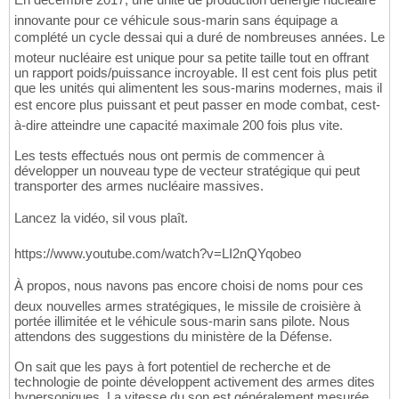
innovante pour ce véhicule sous-marin sans équipage a
complété un cycle dessai qui a duré de nombreuses années. Le
moteur nucléaire est unique pour sa petite taille tout en offrant
un rapport poids/puissance incroyable. Il est cent fois plus petit
que les unités qui alimentent les sous-marins modernes, mais il
est encore plus puissant et peut passer en mode combat, cest-
à-dire atteindre une capacité maximale 200 fois plus vite.
Les tests effectués nous ont permis de commencer à
développer un nouveau type de vecteur stratégique qui peut
transporter des armes nucléaire massives.
Lancez la vidéo, sil vous plaît.
https://www.youtube.com/watch?v=LI2nQYqobeo
À propos, nous navons pas encore choisi de noms pour ces
deux nouvelles armes stratégiques, le missile de croisière à
portée illimitée et le véhicule sous-marin sans pilote. Nous
attendons des suggestions du ministère de la Défense.
On sait que les pays à fort potentiel de recherche et de
technologie de pointe développent activement des armes dites
hypersoniques. La vitesse du son est généralement mesurée