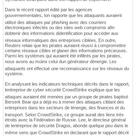
Dans le récent rapport édité par les agences
gouvernementales, lon rapporte que les attaquants auraient
utilisé des attaques par phishing avec des courriers
électroniques infectés ou des sites web compromis afin
dobtenir des informations didentification pour accéder aux
réseaux informatiques des entreprises ciblées. En outre,
Reuters relaie que les pirates auraient réussi à compromettre
certains réseaux cibles et glaner des informations précieuses.
Parmi les systèmes qui auraient été infiltrés par les pirates,
nous avons au moins celui dun générateur dénergie. Les
attaquants ont effectué une reconnaissance sur les réseaux du
système.
En analysant les indicateurs techniques décrits dans le rapport,
lentreprise de cyber sécurité CrowdStrike explique que les
attaques auraient été menées par un groupe de pirates baptisé
Berserk Bear qui a déjà eu à mener des attaques ciblant des
entreprises dans les secteurs de lénergie, des finances et du
transport. Selon CrowdStrike, ce groupe aurait des liens très
étroits avec la Fédération de Russie. Lee, le directeur général
de lentreprise de sécurité Dragos, abonde quelque peu dans le
même sens que CrowdStrike en déclarant que le rapport décrit