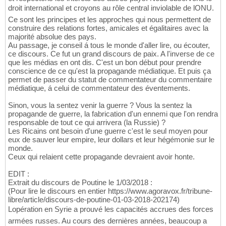
droit international et croyons au rôle central inviolable de lONU.
Ce sont les principes et les approches qui nous permettent de
construire des relations fortes, amicales et égalitaires avec la
majorité absolue des pays.
Au passage, je conseil á tous le monde d'aller lire, ou écouter,
ce discours. Ce fut un grand discours de paix. A l'inverse de ce
que les médias en ont dis. C'est un bon début pour prendre
conscience de ce qu'est la propagande médiatique. Et puis ça
permet de passer du statut de commentateur du commentaire
médiatique, á celui de commentateur des éventements.
Sinon, vous la sentez venir la guerre ? Vous la sentez la
propagande de guerre, la fabrication d'un ennemi que l'on rendra
responsable de tout ce qui arrivera (la Russie) ?
Les Ricains ont besoin d'une guerre c'est le seul moyen pour
eux de sauver leur empire, leur dollars et leur hégémonie sur le
monde.
Ceux qui relaient cette propagande devraient avoir honte.
EDIT :
Extrait du discours de Poutine le 1/03/2018 :
(Pour lire le discours en entier https://www.agoravox.fr/tribune-
libre/article/discours-de-poutine-01-03-2018-202174)
Lopération en Syrie a prouvé les capacités accrues des forces
armées russes. Au cours des dernières années, beaucoup a