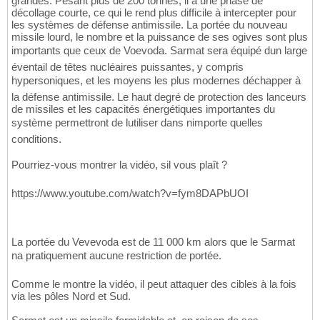
grandes. Pesant plus de 200 tonnes, il a une phase de
décollage courte, ce qui le rend plus difficile à intercepter pour
les systèmes de défense antimissile. La portée du nouveau
missile lourd, le nombre et la puissance de ses ogives sont plus
importants que ceux de Voevoda. Sarmat sera équipé dun large
éventail de têtes nucléaires puissantes, y compris
hypersoniques, et les moyens les plus modernes déchapper à
la défense antimissile. Le haut degré de protection des lanceurs
de missiles et les capacités énergétiques importantes du
système permettront de lutiliser dans nimporte quelles
conditions.
Pourriez-vous montrer la vidéo, sil vous plaît ?
https://www.youtube.com/watch?v=fym8DAPbUOI
La portée du Vevevoda est de 11 000 km alors que le Sarmat
na pratiquement aucune restriction de portée.
Comme le montre la vidéo, il peut attaquer des cibles à la fois
via les pôles Nord et Sud.