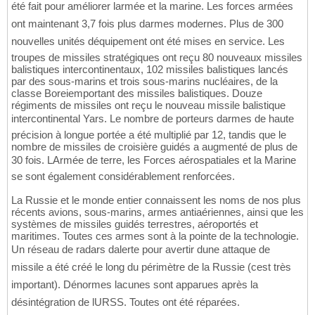
été fait pour améliorer larmée et la marine. Les forces armées
ont maintenant 3,7 fois plus darmes modernes. Plus de 300
nouvelles unités déquipement ont été mises en service. Les
troupes de missiles stratégiques ont reçu 80 nouveaux missiles
balistiques intercontinentaux, 102 missiles balistiques lancés
par des sous-marins et trois sous-marins nucléaires, de la
classe Boreiemportant des missiles balistiques. Douze
régiments de missiles ont reçu le nouveau missile balistique
intercontinental Yars. Le nombre de porteurs darmes de haute
précision à longue portée a été multiplié par 12, tandis que le
nombre de missiles de croisière guidés a augmenté de plus de
30 fois. LArmée de terre, les Forces aérospatiales et la Marine
se sont également considérablement renforcées.
La Russie et le monde entier connaissent les noms de nos plus
récents avions, sous-marins, armes antiaériennes, ainsi que les
systèmes de missiles guidés terrestres, aéroportés et
maritimes. Toutes ces armes sont à la pointe de la technologie.
Un réseau de radars dalerte pour avertir dune attaque de
missile a été créé le long du périmètre de la Russie (cest très
important). Dénormes lacunes sont apparues après la
désintégration de lURSS. Toutes ont été réparées.