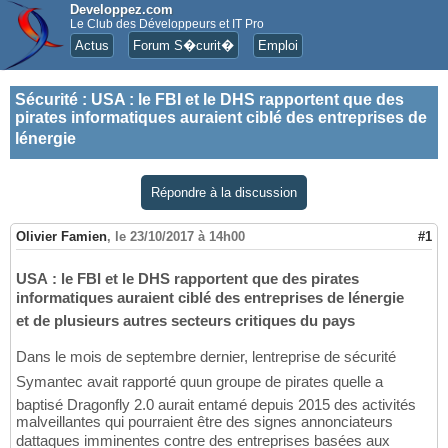
Developpez.com
Le Club des Développeurs et IT Pro
Actus
Forum S�curit�
Emploi
Sécurité
:
USA : le FBI et le DHS rapportent que des
pirates informatiques auraient ciblé des entreprises de
lénergie
Répondre à la discussion
Olivier Famien
,
le 23/10/2017 à 14h00
#1
USA : le FBI et le DHS rapportent que des pirates
informatiques auraient ciblé des entreprises de lénergie
et de plusieurs autres secteurs critiques du pays
Dans le mois de septembre dernier, lentreprise de sécurité
Symantec avait rapporté quun groupe de pirates quelle a
baptisé Dragonfly 2.0 aurait entamé depuis 2015 des activités
malveillantes qui pourraient être des signes annonciateurs
dattaques imminentes contre des entreprises basées aux