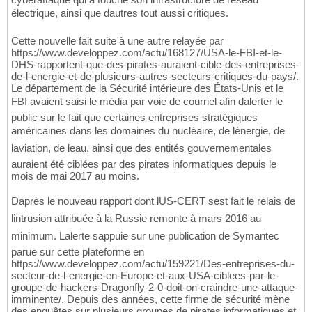
électrique, ainsi que dautres tout aussi critiques.
Cette nouvelle fait suite à une autre relayée par
https://www.developpez.com/actu/168127/USA-le-FBI-et-le-
DHS-rapportent-que-des-pirates-auraient-cible-des-entreprises-
de-l-energie-et-de-plusieurs-autres-secteurs-critiques-du-pays/.
Le département de la Sécurité intérieure des États-Unis et le
FBI avaient saisi le média par voie de courriel afin dalerter le
public sur le fait que certaines entreprises stratégiques
américaines dans les domaines du nucléaire, de lénergie, de
laviation, de leau, ainsi que des entités gouvernementales
auraient été ciblées par des pirates informatiques depuis le
mois de mai 2017 au moins.
Daprès le nouveau rapport dont lUS-CERT sest fait le relais de
lintrusion attribuée à la Russie remonte à mars 2016 au
minimum. Lalerte sappuie sur une publication de Symantec
parue sur cette plateforme en
https://www.developpez.com/actu/159221/Des-entreprises-du-
secteur-de-l-energie-en-Europe-et-aux-USA-ciblees-par-le-
groupe-de-hackers-Dragonfly-2-0-doit-on-craindre-une-attaque-
imminente/. Depuis des années, cette firme de sécurité mène
des enquêtes sur plusieurs groupes de pirates informatiques et