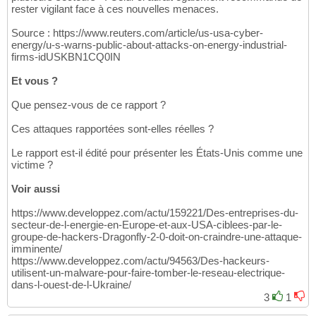
rester vigilant face à ces nouvelles menaces.
Source : https://www.reuters.com/article/us-usa-cyber-
energy/u-s-warns-public-about-attacks-on-energy-industrial-
firms-idUSKBN1CQ0IN
Et vous ?
Que pensez-vous de ce rapport ?
Ces attaques rapportées sont-elles réelles ?
Le rapport est-il édité pour présenter les États-Unis comme une
victime ?
Voir aussi
https://www.developpez.com/actu/159221/Des-entreprises-du-
secteur-de-l-energie-en-Europe-et-aux-USA-ciblees-par-le-
groupe-de-hackers-Dragonfly-2-0-doit-on-craindre-une-attaque-
imminente/
https://www.developpez.com/actu/94563/Des-hackeurs-
utilisent-un-malware-pour-faire-tomber-le-reseau-electrique-
dans-l-ouest-de-l-Ukraine/
3
1