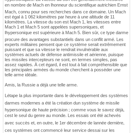
en nombre de Mach en lhonneur du scientifique autrichien Ernst
Mach, connu pour ses recherches dans ce domaine. Un Mach
est égal à 1 062 kilomètres par heure à une altitude de 11
kilomètres. La vitesse du son est Mach 1, les vitesses entre
Mach 1 et Mach 5 sont appelées supersoniques, et
lhypersonique est supérieure à Mach 5. Bien sûr, ce type darme
procure des avantages substantiels dans un conflit armé. Les
experts militaires pensent que ce système serait extrêmement
puissant et que sa vitesse le rendrait invulnérable aux
systèmes actuels de défense antimissile et aérienne, puisque
les missiles intercepteurs ne sont, en termes simples, pas
assez rapides. À cet égard, il est tout à fait compréhensible que
les principales armées du monde cherchent à posséder une
telle arme idéale.
Amis, la Russie a déjà une telle arme.
Létape la plus importante dans le développement des systèmes
darmes modernes a été la création dun système de missile
hypersonique de haute précision ; comme vous le savez déjà,
cest le seul du genre au monde. Les essais ont été achevés
avec succès et, en outre, le 1er décembre de lannée dernière,
ces systèmes ont commencé leur service dessai sur les