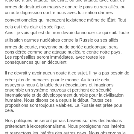
armes de destruction massive contre le pays ou ses alliés, ou
un acte dagression contre nous avec lutilisation darmes
conventionnelles qui menacent lexistence même de lÉtat. Tout
cela est très clair et spécifique.
Ainsi, je vois quil est de mon devoir dannoncer ce qui suit. Toute
utilisation darmes nucléaires contre la Russie ou ses alliés,
armes de courte, moyenne ou de portée quelconque, sera
considérée comme une attaque nucléaire contre notre pays.
Les représailles seront immédiates, avec toutes les
conséquences qui en découlent.
Il ne devrait y avoir aucun doute à ce sujet. Il ny a pas besoin de
créer plus de menaces pour le monde. Au lieu de cela,
asseyons-nous à la table des négociations et imaginons
ensemble un système nouveau et pertinent de sécurité
internationale et de développement durable pour la civilisation
humaine. Nous disons cela depuis le début. Toutes ces
propositions sont toujours valables. La Russie est prête pour
cela.
Nos politiques ne seront jamais basées sur des déclarations
prétendant à lexceptionnalisme. Nous protégeons nos intérêts
et respectons les intérêts des autres pays. Nous observons le