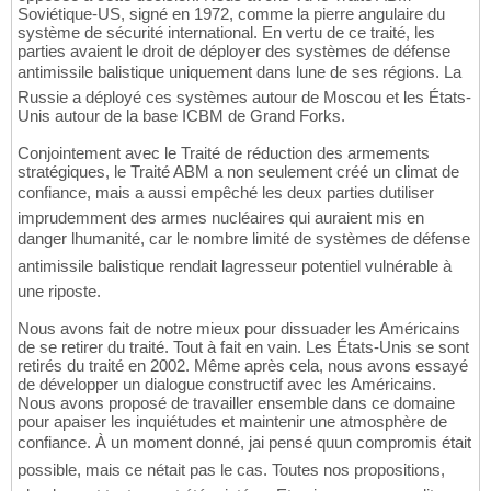
Soviétique-US, signé en 1972, comme la pierre angulaire du
système de sécurité international. En vertu de ce traité, les
parties avaient le droit de déployer des systèmes de défense
antimissile balistique uniquement dans lune de ses régions. La
Russie a déployé ces systèmes autour de Moscou et les États-
Unis autour de la base ICBM de Grand Forks.
Conjointement avec le Traité de réduction des armements
stratégiques, le Traité ABM a non seulement créé un climat de
confiance, mais a aussi empêché les deux parties dutiliser
imprudemment des armes nucléaires qui auraient mis en
danger lhumanité, car le nombre limité de systèmes de défense
antimissile balistique rendait lagresseur potentiel vulnérable à
une riposte.
Nous avons fait de notre mieux pour dissuader les Américains
de se retirer du traité. Tout à fait en vain. Les États-Unis se sont
retirés du traité en 2002. Même après cela, nous avons essayé
de développer un dialogue constructif avec les Américains.
Nous avons proposé de travailler ensemble dans ce domaine
pour apaiser les inquiétudes et maintenir une atmosphère de
confiance. À un moment donné, jai pensé quun compromis était
possible, mais ce nétait pas le cas. Toutes nos propositions,