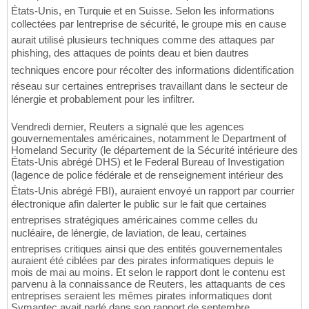
États-Unis, en Turquie et en Suisse. Selon les informations
collectées par lentreprise de sécurité, le groupe mis en cause
aurait utilisé plusieurs techniques comme des attaques par
phishing, des attaques de points deau et bien dautres
techniques encore pour récolter des informations didentification
réseau sur certaines entreprises travaillant dans le secteur de
lénergie et probablement pour les infiltrer.
Vendredi dernier, Reuters a signalé que les agences
gouvernementales américaines, notamment le Department of
Homeland Security (le département de la Sécurité intérieure des
États-Unis abrégé DHS) et le Federal Bureau of Investigation
(lagence de police fédérale et de renseignement intérieur des
États-Unis abrégé FBI), auraient envoyé un rapport par courrier
électronique afin dalerter le public sur le fait que certaines
entreprises stratégiques américaines comme celles du
nucléaire, de lénergie, de laviation, de leau, certaines
entreprises critiques ainsi que des entités gouvernementales
auraient été ciblées par des pirates informatiques depuis le
mois de mai au moins. Et selon le rapport dont le contenu est
parvenu à la connaissance de Reuters, les attaquants de ces
entreprises seraient les mêmes pirates informatiques dont
Symantec avait parlé dans son rapport de septembre.