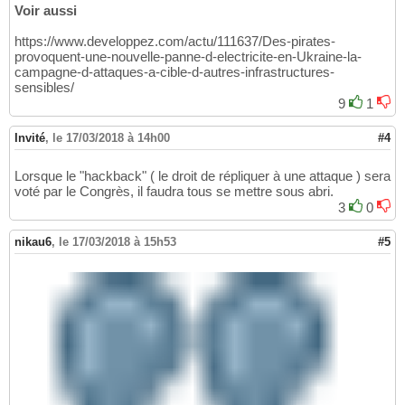
Voir aussi
https://www.developpez.com/actu/111637/Des-pirates-
provoquent-une-nouvelle-panne-d-electricite-en-Ukraine-la-
campagne-d-attaques-a-cible-d-autres-infrastructures-
sensibles/
9
1
Invité
,
le 17/03/2018 à 14h00
#4
Lorsque le "hackback" ( le droit de répliquer à une attaque ) sera
voté par le Congrès, il faudra tous se mettre sous abri.
3
0
nikau6
,
le 17/03/2018 à 15h53
#5