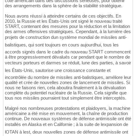
côté américain dans des discussions sérieuses, pour obtenir
des arrangements dans la sphère de la stabilité stratégique.
Nous avons réussi à atteindre certains de ces objectifs. En
2010, la Russie et les États-Unis ont signé le nouveau traité
START, contenant des mesures pour la réduction et la limitation
des armes offensives stratégiques. Cependant, à la lumière des
projets de construction dun système mondial de missiles anti-
balistiques, qui sont toujours en cours aujourdhui, tous les
accords signés dans le cadre du nouveau START commencent
à être progressivement dévalués car pendant que le nombre de
vecteurs porteurs et darmes se réduit, lune des parties, à savoir
les États-Unis, sautorise une croissance constante et
incontrôlée du nombre de missiles anti-balistiques, améliore leur
qualité et crée de nouvelles zones de lancement de missiles. Si
nous ne faisons rien, cela aboutira finalement à la dévaluation
complète du potentiel nucléaire de la Russie. Cela signifie que
tous nos missiles pourraient tout simplement être interceptés.
Malgré nos nombreuses protestations et plaidoyers, la machine
américaine a été mise en mouvement, la chaîne de production
continue. De nouveaux systèmes de défense antimissile ont été
installés en Alaska et en Californie ; à la suite de lexpansion de
lOTAN à lest, deux nouvelles zones de défense antimissile ont