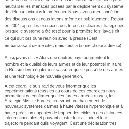
neutraliser les menaces posées par le déploiement du système
de défense antimissile américain. Nous lavons mentionné lors
des discussions et nous lavons même dit publiquement. Retour
en 2004, après les exercices des forces nucléaires stratégiques
lorsque le système a été testé pour la première fois, javais dit
ce qui suit lors dune réunion avec la presse (Cest
embarrassant de me citer, mais cest la bonne chose à dire ici) :
Ainsi, javais dit : « Alors que dautres pays augmentent le
nombre et la qualité de leurs armes et de leur potentiel militaire,
la Russie devra également sassurer quelle possède des armes
et une technologie de nouvelle génération.
À cet égard, je suis ravi de vous informer que les
expérimentations réussies au cours de ces exercices nous
permettent de confirmer que les forces armées russes, les
Strategic Missile Forces, recevront prochainement de
nouveaux systèmes darmes à haute vitesse hypersonique et à
haute précision capables de frapper des cibles à des distances
intercontinentales et pouvant ajuster leur altitude et leur
trajectoire pendant quils voyagent. Cest une déclaration très