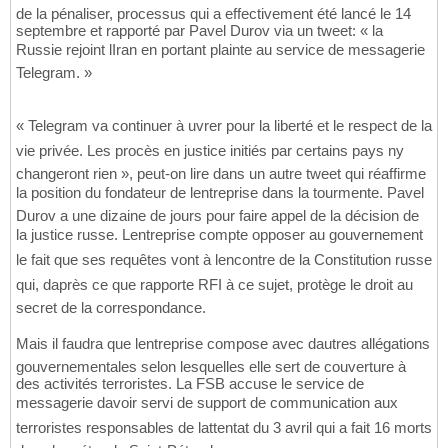
de la pénaliser, processus qui a effectivement été lancé le 14
septembre et rapporté par Pavel Durov via un tweet: « la
Russie rejoint lIran en portant plainte au service de messagerie
Telegram. »
« Telegram va continuer à uvrer pour la liberté et le respect de la
vie privée. Les procès en justice initiés par certains pays ny
changeront rien », peut-on lire dans un autre tweet qui réaffirme
la position du fondateur de lentreprise dans la tourmente. Pavel
Durov a une dizaine de jours pour faire appel de la décision de
la justice russe. Lentreprise compte opposer au gouvernement
le fait que ses requêtes vont à lencontre de la Constitution russe
qui, daprès ce que rapporte RFI à ce sujet, protège le droit au
secret de la correspondance.
Mais il faudra que lentreprise compose avec dautres allégations
gouvernementales selon lesquelles elle sert de couverture à
des activités terroristes. La FSB accuse le service de
messagerie davoir servi de support de communication aux
terroristes responsables de lattentat du 3 avril qui a fait 16 morts