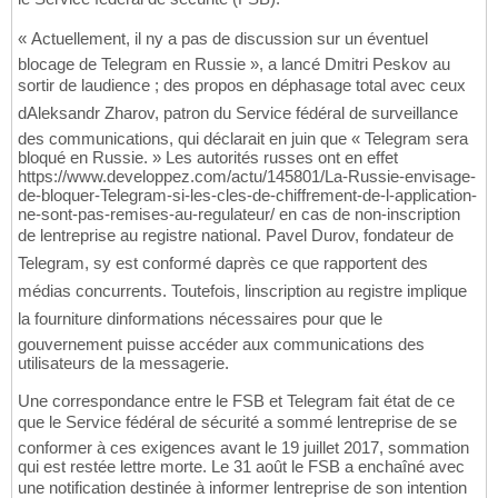
« Actuellement, il ny a pas de discussion sur un éventuel
blocage de Telegram en Russie », a lancé Dmitri Peskov au
sortir de laudience ; des propos en déphasage total avec ceux
dAleksandr Zharov, patron du Service fédéral de surveillance
des communications, qui déclarait en juin que « Telegram sera
bloqué en Russie. » Les autorités russes ont en effet
https://www.developpez.com/actu/145801/La-Russie-envisage-
de-bloquer-Telegram-si-les-cles-de-chiffrement-de-l-application-
ne-sont-pas-remises-au-regulateur/ en cas de non-inscription
de lentreprise au registre national. Pavel Durov, fondateur de
Telegram, sy est conformé daprès ce que rapportent des
médias concurrents. Toutefois, linscription au registre implique
la fourniture dinformations nécessaires pour que le
gouvernement puisse accéder aux communications des
utilisateurs de la messagerie.
Une correspondance entre le FSB et Telegram fait état de ce
que le Service fédéral de sécurité a sommé lentreprise de se
conformer à ces exigences avant le 19 juillet 2017, sommation
qui est restée lettre morte. Le 31 août le FSB a enchaîné avec
une notification destinée à informer lentreprise de son intention