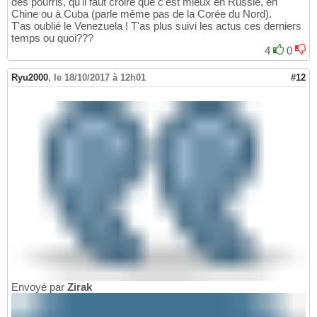
des pourris, qu'il faut croire que c'est mieux en Russie, en
Chine ou à Cuba (parle même pas de la Corée du Nord).
T'as oublié le Venezuela ! T'as plus suivi les actus ces derniers
temps ou quoi???
4
0
Ryu2000
,
le 18/10/2017 à 12h01
#12
Envoyé par
Zirak