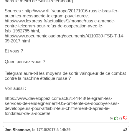
dans le métro de Saint-Pétersbourg.
Sources : http://www.rfi.fr/europe/20171016-russie-bras-fer-
autorites-messagerie-telegram-pavel-durov,
http://www.lexpress.fr/actualites/1/monde/russie-amende-
contre-telegram-pour-refus-de-cooperation-avec-le-
fsb_1952795.html,
http://www.documentcloud.org/documents/4110030-FSB-T-14-
09-2017.html
Et vous ?
Quen pensez-vous ?
Telegram aura-t-il les moyens de sortir vainqueur de ce combat
contre la machine étatique russe ?
Voir aussi :
https://www.developpez.com/actu/144448/Telegram-les-
services-de-renseignement-US-ont-tente-de-soudoyer-ses-
developpeurs-pour-affaiblir-leur-chiffrement-d-apres-le-
fondateur-de-la-societe/
9
0
Jon Shannow
,
le 17/10/2017 à 14h29
#2