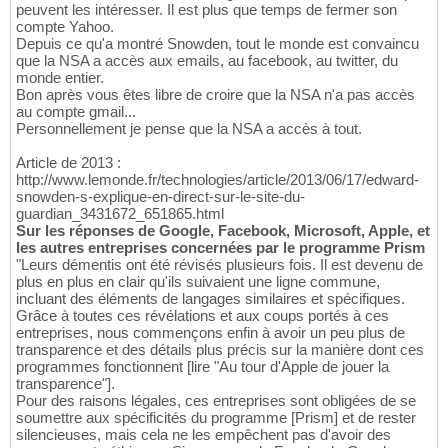
peuvent les intéresser. Il est plus que temps de fermer son
compte Yahoo.
Depuis ce qu'a montré Snowden, tout le monde est convaincu
que la NSA a accès aux emails, au facebook, au twitter, du
monde entier.
Bon après vous êtes libre de croire que la NSA n'a pas accès
au compte gmail...
Personnellement je pense que la NSA a accès à tout.
Article de 2013 :
http://www.lemonde.fr/technologies/article/2013/06/17/edward-
snowden-s-explique-en-direct-sur-le-site-du-
guardian_3431672_651865.html
Sur les réponses de Google, Facebook, Microsoft, Apple, et
les autres entreprises concernées par le programme Prism
"Leurs démentis ont été révisés plusieurs fois. Il est devenu de
plus en plus en clair qu'ils suivaient une ligne commune,
incluant des éléments de langages similaires et spécifiques.
Grâce à toutes ces révélations et aux coups portés à ces
entreprises, nous commençons enfin à avoir un peu plus de
transparence et des détails plus précis sur la manière dont ces
programmes fonctionnent [lire "Au tour d'Apple de jouer la
transparence"].
Pour des raisons légales, ces entreprises sont obligées de se
soumettre aux spécificités du programme [Prism] et de rester
silencieuses, mais cela ne les empêchent pas d'avoir des