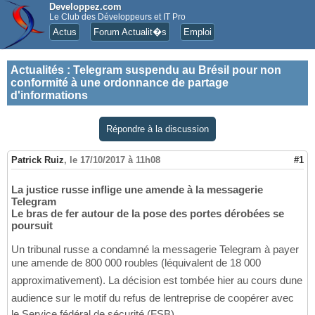
Developpez.com
Le Club des Développeurs et IT Pro
Actus
Forum Actualit�s
Emploi
Actualités
:
Telegram suspendu au Brésil pour non
conformité à une ordonnance de partage
d'informations
Répondre à la discussion
Patrick Ruiz
,
le 17/10/2017 à 11h08
#1
La justice russe inflige une amende à la messagerie
Telegram
Le bras de fer autour de la pose des portes dérobées se
poursuit
Un tribunal russe a condamné la messagerie Telegram à payer
une amende de 800 000 roubles (léquivalent de 18 000 
approximativement). La décision est tombée hier au cours dune
audience sur le motif du refus de lentreprise de coopérer avec
le Service fédéral de sécurité (FSB).