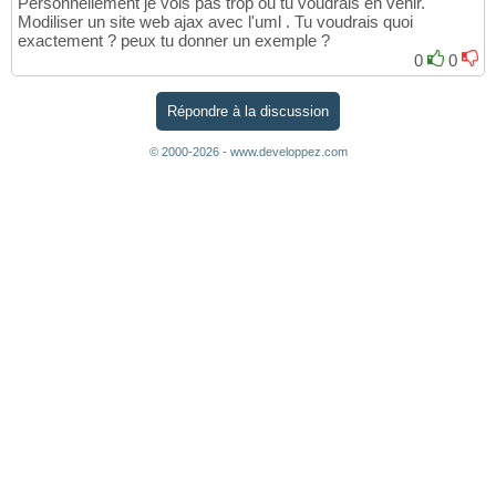
Personnellement je vois pas trop ou tu voudrais en venir.
Modiliser un site web ajax avec l'uml . Tu voudrais quoi
exactement ? peux tu donner un exemple ?
0
0
Répondre à la discussion
© 2000-2026 - www.developpez.com