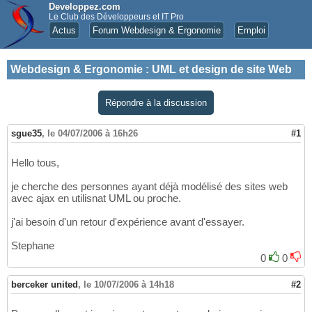
Developpez.com
Le Club des Développeurs et IT Pro
Actus
Forum Webdesign & Ergonomie
Emploi
Webdesign & Ergonomie
:
UML et design de site Web
Répondre à la discussion
sgue35
,
le 04/07/2006 à 16h26
#1
Hello tous,
je cherche des personnes ayant déjà modélisé des sites web
avec ajax en utilisnat UML ou proche.
j'ai besoin d'un retour d'expérience avant d'essayer.
Stephane
0
0
berceker united
,
le 10/07/2006 à 14h18
#2