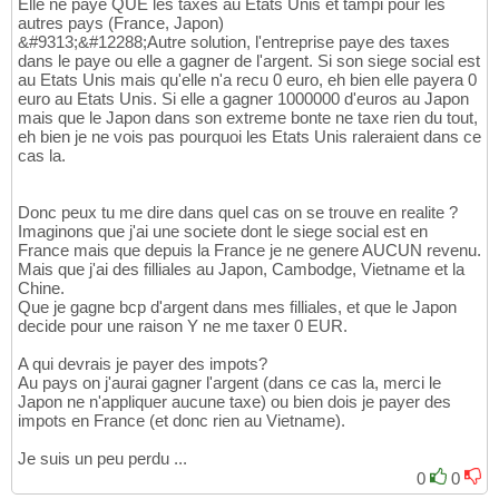
Elle ne paye QUE les taxes au Etats Unis et tampi pour les
autres pays (France, Japon)
&#9313;&#12288;Autre solution, l'entreprise paye des taxes
dans le paye ou elle a gagner de l'argent. Si son siege social est
au Etats Unis mais qu'elle n'a recu 0 euro, eh bien elle payera 0
euro au Etats Unis. Si elle a gagner 1000000 d'euros au Japon
mais que le Japon dans son extreme bonte ne taxe rien du tout,
eh bien je ne vois pas pourquoi les Etats Unis raleraient dans ce
cas la.
Donc peux tu me dire dans quel cas on se trouve en realite ?
Imaginons que j'ai une societe dont le siege social est en
France mais que depuis la France je ne genere AUCUN revenu.
Mais que j'ai des filliales au Japon, Cambodge, Vietname et la
Chine.
Que je gagne bcp d'argent dans mes filliales, et que le Japon
decide pour une raison Y ne me taxer 0 EUR.
A qui devrais je payer des impots?
Au pays on j'aurai gagner l'argent (dans ce cas la, merci le
Japon ne n'appliquer aucune taxe) ou bien dois je payer des
impots en France (et donc rien au Vietname).
Je suis un peu perdu ...
0
0