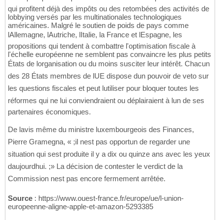
qui profitent déjà des impôts ou des retombées des activités de
lobbying versés par les multinationales technologiques
américaines. Malgré le soutien de poids de pays comme
lAllemagne, lAutriche, lItalie, la France et lEspagne, les
propositions qui tendent à combattre l'optimisation fiscale à
l'échelle européenne ne semblent pas convaincre les plus petits
États de lorganisation ou du moins susciter leur intérêt. Chacun
des 28 États membres de lUE dispose dun pouvoir de veto sur
les questions fiscales et peut lutiliser pour bloquer toutes les
réformes qui ne lui conviendraient ou déplairaient à lun de ses
partenaires économiques.
De lavis même du ministre luxembourgeois des Finances,
Pierre Gramegna, « ;il nest pas opportun de regarder une
situation qui sest produite il y a dix ou quinze ans avec les yeux
daujourdhui. ;» La décision de contester le verdict de la
Commission nest pas encore fermement arrêtée.
Source
: https://www.ouest-france.fr/europe/ue/l-union-
europeenne-aligne-apple-et-amazon-5293385