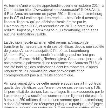
Au terme d'une enquête approfondie ouverte en octobre 2014, la
Commission https://www.developpez.com/actu/164033/Aides-
d-Etat-Amazon-somme-de-payer-250-millions-au-Luxembourg-
par-la-CE-qui-estime-que-l-entreprise-a-beneficie-d-avantages-
fiscaux-illegaux/ qu'une décision fiscale émise par le
Luxembourg en 2003, et reconduite en 2011, a permis de
réduire l'impôt payé par Amazon au Luxembourg, et ce sans
aucune justification valable.
La décision fiscale aurait en effet permis à Amazon de
transférer la majeure partie de ses bénéfices depuis une société
du groupe Amazon assujettie à l'impôt au Luxembourg
(Amazon EU) vers une société « holding » qui ne l'est pas
(Amazon Europe Holding Technologies). Cet accord permettait
notamment le paiement d'une redevance par Amazon EU à la
société holding ; des redevances dont les montants, d'après
l'enquête de la Commission, étaient excessifs et ne
correspondaient pas à la réalité économique.
Amazon aurait donc de cette manière soustraire à l'impôt trois
quarts des bénéfices que l'ensemble de ses ventes dans l'UE
lui permettait de réaliser. Les avantages fiscaux accordés par le
Luxembourg à la société de commerce en ligne ont été estimés
à environ 250 millions d'euros ; une somme que le Luxembourg
a donc été sommé de récupérer puisque la pratique a été jugée
illégale au regard des règles de l'UE en matière d'aides d'État.