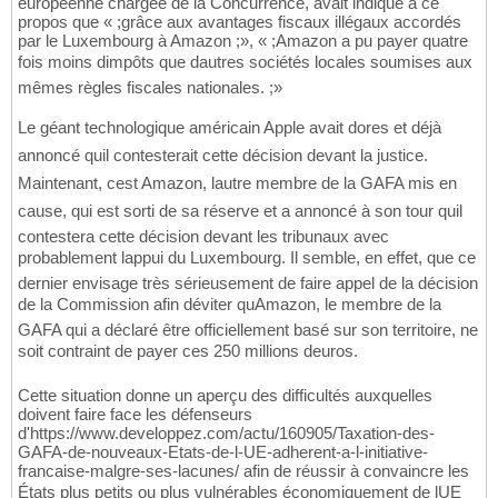
européenne chargée de la Concurrence, avait indiqué à ce
propos que « ;grâce aux avantages fiscaux illégaux accordés
par le Luxembourg à Amazon ;», « ;Amazon a pu payer quatre
fois moins dimpôts que dautres sociétés locales soumises aux
mêmes règles fiscales nationales. ;»
Le géant technologique américain Apple avait dores et déjà
annoncé quil contesterait cette décision devant la justice.
Maintenant, cest Amazon, lautre membre de la GAFA mis en
cause, qui est sorti de sa réserve et a annoncé à son tour quil
contestera cette décision devant les tribunaux avec
probablement lappui du Luxembourg. Il semble, en effet, que ce
dernier envisage très sérieusement de faire appel de la décision
de la Commission afin déviter quAmazon, le membre de la
GAFA qui a déclaré être officiellement basé sur son territoire, ne
soit contraint de payer ces 250 millions deuros.
Cette situation donne un aperçu des difficultés auxquelles
doivent faire face les défenseurs
d'https://www.developpez.com/actu/160905/Taxation-des-
GAFA-de-nouveaux-Etats-de-l-UE-adherent-a-l-initiative-
francaise-malgre-ses-lacunes/ afin de réussir à convaincre les
États plus petits ou plus vulnérables économiquement de lUE