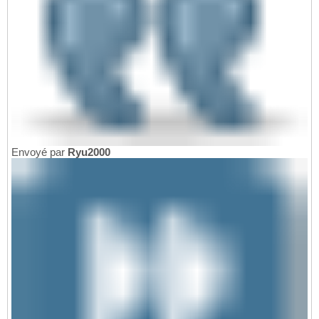
Envoyé par
Ryu2000