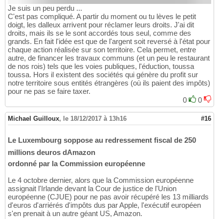
Je suis un peu perdu ...
C'est pas compliqué. A partir du moment ou tu lèves le petit
doigt, les dalleux arrivent pour réclamer leurs droits. J'ai dit
droits, mais ils se le sont accordés tous seul, comme des
grands. En fait l'idée est que de l'argent soit reversé à l'état pour
chaque action réalisée sur son territoire. Cela permet, entre
autre, de financer les travaux communs (et un peu le restaurant
de nos rois) tels que les voies publiques, l'éduction, toussa
toussa. Hors il existent des sociétés qui génère du profit sur
notre territoire sous entités étrangères (où ils paient des impôts)
pour ne pas se faire taxer.
0
0
Michael Guilloux
,
le 18/12/2017 à 13h16
#16
Le Luxembourg soppose au redressement fiscal de 250
millions deuros dAmazon
ordonné par la Commission européenne
Le 4 octobre dernier, alors que la Commission européenne
assignait l'Irlande devant la Cour de justice de l'Union
européenne (CJUE) pour ne pas avoir récupéré les 13 milliards
d'euros d'arriérés d'impôts dus par Apple, l'exécutif européen
s'en prenait à un autre géant US, Amazon.