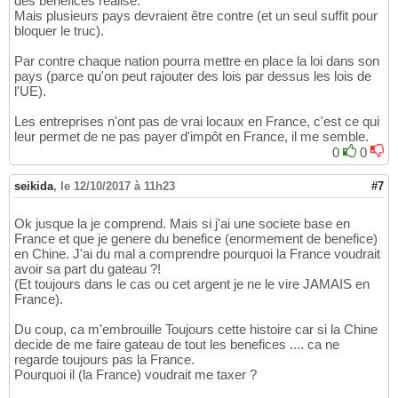
des bénéfices réalisé.
Mais plusieurs pays devraient être contre (et un seul suffit pour
bloquer le truc).
Par contre chaque nation pourra mettre en place la loi dans son
pays (parce qu'on peut rajouter des lois par dessus les lois de
l'UE).
Les entreprises n'ont pas de vrai locaux en France, c'est ce qui
leur permet de ne pas payer d'impôt en France, il me semble.
0
0
seikida
,
le 12/10/2017 à 11h23
#7
Ok jusque la je comprend. Mais si j'ai une societe base en
France et que je genere du benefice (enormement de benefice)
en Chine. J'ai du mal a comprendre pourquoi la France voudrait
avoir sa part du gateau ?!
(Et toujours dans le cas ou cet argent je ne le vire JAMAIS en
France).
Du coup, ca m'embrouille Toujours cette histoire car si la Chine
decide de me faire gateau de tout les benefices .... ca ne
regarde toujours pas la France.
Pourquoi il (la France) voudrait me taxer ?