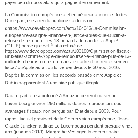
payer peu dimpôts alors quils gagnent énormément.
La Commission européenne a effectué deux annonces fortes.
Dune part, elle a rendu publique sa décision
dhttps://www.developpez.com/actu/164043/La-Commission-
europeenne-assigne-l-Irlande-en-justice-apres-que-Dublin-a-
refuse-de-recuperer-les-13-milliards-demandes-a-Apple/
(CJUE) parce que cet État a refusé de
https://www.developpez.com/actu/103180/Optimisation-fiscale-
Bruxelles-somme-Apple-de-rembourser-a-l-Irlande-plus-de-13-
milliards-d-euros-un-record-dans-le-cadre-d-un-redressement-
fiscal/ quApple aurait dû lui verser depuis le 30 août 2016.
Daprès la commission, les accords passés entre Apple et
Dublin sapparentent à une aide publique illégale.
Dautre part, elle a ordonné à Amazon de rembourser au
Luxembourg environ 250 millions deuros représentant des
avantages fiscaux non perçus par lÉtat depuis 2003. Pour
rappel, lactuel président de la Commission européenne, Jean-
Claude Juncker, a dirigé Le Luxembourg pendant presque vingt
ans (jusquen 2013). Margrethe Vestager, la commissaire