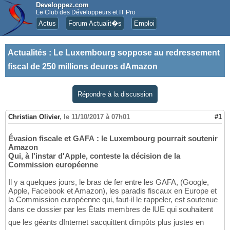
Developpez.com
Le Club des Développeurs et IT Pro
Actus
Forum Actualit�s
Emploi
Actualités
:
Le Luxembourg soppose au redressement
fiscal de 250 millions deuros dAmazon
Répondre à la discussion
Christian Olivier
,
le 11/10/2017 à 07h01
#1
Évasion fiscale et GAFA : le Luxembourg pourrait soutenir
Amazon
Qui, à l'instar d'Apple, conteste la décision de la
Commission européenne
Il y a quelques jours, le bras de fer entre les GAFA, (Google,
Apple, Facebook et Amazon), les paradis fiscaux en Europe et
la Commission européenne qui, faut-il le rappeler, est soutenue
dans ce dossier par les États membres de lUE qui souhaitent
que les géants dInternet sacquittent dimpôts plus justes en