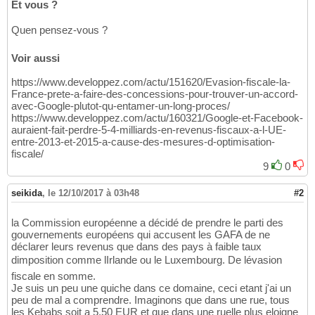
Et vous ?
Quen pensez-vous ?
Voir aussi
https://www.developpez.com/actu/151620/Evasion-fiscale-la-
France-prete-a-faire-des-concessions-pour-trouver-un-accord-
avec-Google-plutot-qu-entamer-un-long-proces/
https://www.developpez.com/actu/160321/Google-et-Facebook-
auraient-fait-perdre-5-4-milliards-en-revenus-fiscaux-a-l-UE-
entre-2013-et-2015-a-cause-des-mesures-d-optimisation-
fiscale/
9
0
seikida
,
le 12/10/2017 à 03h48
#2
la Commission européenne a décidé de prendre le parti des
gouvernements européens qui accusent les GAFA de ne
déclarer leurs revenus que dans des pays à faible taux
dimposition comme lIrlande ou le Luxembourg. De lévasion
fiscale en somme.
Je suis un peu une quiche dans ce domaine, ceci etant j'ai un
peu de mal a comprendre. Imaginons que dans une rue, tous
les Kebabs soit a 5.50 EUR et que dans une ruelle plus eloigne