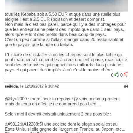
tous les Kebabs soit a 5.50 EUR et que dans une ruelle plus
eloigne il est a 2.5 EUR (boisson et desert compris).
Non mais là c'est pas pareil, parce qu'il y a des montages pour
que les entreprise ne paient des impôts que dans 1 seul pays,
alors qu'elle font des profits dans beaucoup de pays.
C'est un peu comme si t'allais manger dans 20 restaurants et
que tu payais que la note du kebab.
L'histoire de s'installer là où les charges sont le plus faible ça
peut marcher si tu cherches à créer une entreprise, mais ici, ce
sont des entreprises qui gagnent des milliards dans plusieurs
pays et qui paient des impôts là où c'est le moins chère.
0
0
seikida
,
le 12/10/2017 à 10h42
#4
@Ryu2000 : merci pour ta reponse j'y vois mieux a present
mais du coup en effet, je ne comprend pas bien ...
Selon moi il devrait existait uniquement 2 cas possible :
&#9312;&#12288;Si une societe dont le siege social est au
Etats Unis, si elle gagne de l'argent en France, au Japon, etc...