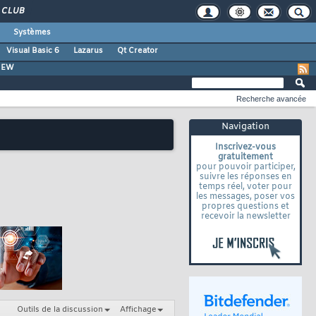
CLUB
Systèmes
Visual Basic 6
Lazarus
Qt Creator
VIEW
Recherche avancée
Navigation
Inscrivez-vous
gratuitement
pour pouvoir participer,
suivre les réponses en
temps réel, voter pour
les messages, poser vos
propres questions et
recevoir la newsletter
Outils de la discussion
Affichage