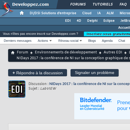
FORUMS
TUTORIELS
FAQ
DI/DSI Solutions d'entreprise
Cloud
IA
ALM
Micros
EDI
4D
Delphi
Eclipse
JetBr
Accuei
Vous n'êtes pas encore inscrit sur Developpez.com ?
Inscrivez-vous gratuitem
Derniers messages
Actions
Réseau social
Blogs
Agenda
Chat
Forum
Environnements de développement
Autres EDI
NIDays 2017 : la conférence de NI sur la conception graphique de
+
Signaler un problème
Répondre à la discussion
Discussion :
NIDays 2017 : la conférence de NI sur la conce
Sujet :
LabVIEW