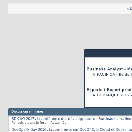
«
D
Business Analyst - M
↳
PACIFICA
- Ile de
Experte / Expert prod
↳
LA BANQUE POST
Discussions similaires
BDX I/O 2017 : la conférence des développeurs de Bordeaux aura lie
Par bdxio dans le forum Actualités
DevOps D-Day 2016 : la conférence sur DevOPS, le Cloud et Docker aur