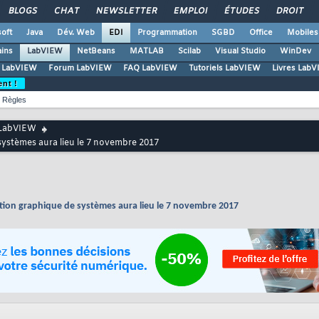
BLOGS
CHAT
NEWSLETTER
EMPLOI
ÉTUDES
DROIT
oft
Java
Dév. Web
EDI
Programmation
SGBD
Office
Mobiles
ains
LabVIEW
NetBeans
MATLAB
Scilab
Visual Studio
WinDev
l LabVIEW
Forum LabVIEW
FAQ LabVIEW
Tutoriels LabVIEW
Livres Lab
ent !
Règles
LabVIEW
 systèmes aura lieu le 7 novembre 2017
ption graphique de systèmes aura lieu le 7 novembre 2017