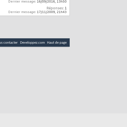
Dernier message:
16/09/2016,
13h50
Réponses:
1
Dernier message:
17/11/2009,
21h43
s contacter
Developpez.com
Haut de page