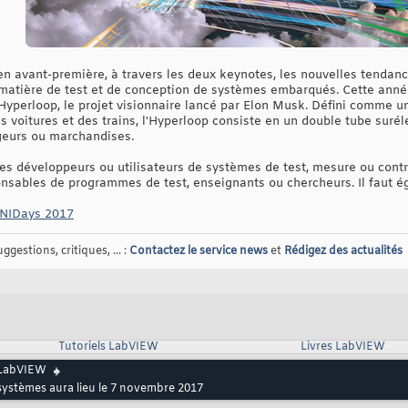
en avant-première, à travers les deux keynotes, les nouvelles tendanc
matière de test et de conception de systèmes embarqués. Cette anné
Hyperloop, le projet visionnaire lancé par Elon Musk. Défini comme 
s voitures et des trains, l'Hyperloop consiste en un double tube suré
geurs ou marchandises.
s développeurs ou utilisateurs de systèmes de test, mesure ou contr
sables de programmes de test, enseignants ou chercheurs. Il faut éga
e NIDays 2017
gestions, critiques, ... :
Contactez le service news
et
Rédigez des actualités
Tutoriels LabVIEW
Livres LabVIEW
LabVIEW
 systèmes aura lieu le 7 novembre 2017