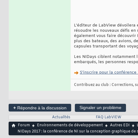
L’éditeur de LabView dévoilera 
résoudre les nouveaux défis en 
également vous faire découvrir 
plus des bateaux, des avions, de
capsules transportant des voya
Les NIDays ciblent notamment le
embarqués, les personnes respon
S'inscrire pour la conférenc
Contribuez au club : Corrections, sug
+
Signaler un problème
Répondre à la discussion
Actualités
FAQ LabVIEW
Forum
Environnements de développement
Autres EDI
NIDays 2017 : la conférence de NI sur la conception graphique de