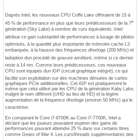
Daprès Intel, les nouveaux CPU Coffe Lake offriraient de 15 à
e
45 % de performance en plus que leurs prédécesseurs de la 7
génération (Sky Lake) à nombre de curs équivalents. Intel
attribue ce gain substantiel de performances à lusage de pilotes
optimisés, à la quantité plus importante de mémoire cache L3
embarquée, à la hausse des fréquences dhorloge (200 MHz) et
ladoption dun procédé de gravure amélioré, même si ce dernier
reste à 14 nm. Comme leurs prédécesseurs, ces nouveaux
CPU sont équipés dun iGP (circuit graphique intégré), ce qui
facilite son exploitation sur des machines dénuées de cartes
graphiques PCIe additionnelles. Cet iGP est pratiquement le
même que celui utilisé par les CPU de la génération Kaby Lake,
malgré le nom différent (UHD au lieu de HD) et la légère
augmentation de la fréquence dhorloge (environ 50 MHz) qui le
caractérise.
En comparant le Core i7-8700K au Core i7-7700K, Intel a
déclaré que les joueurs pouvaient espérer des gains de
performances pouvant atteindre 25 % dans sur certains titres
comme Gears of War 4. Les curs/threads supplémentaires des