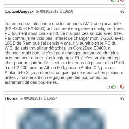
1
0
CaptainDangeax
,
le 09/10/2017 à 10h50
#8
Je reste chez Intel parce que les derniers AMD que j'ai acheté
(FX-4300 et FX-6300) ont vraiment été galère à configurer (mes
PC tournent sous Linuxmint). Je n'ai pas ces soucis avec Intel.
Par contre, je ne vois pas l'intérêt de changer mon i7-2600 avec
16GB de Ram que j'ai depuis 4 ans. Il y aurait bien le PC du
W.E. (je suis travailleur détaché), un Core2Duo E8400, à
changer, mais bon, si c'est pour changer, autant prendre plus
puissant pour garder plus longtemps. Et là c'est vraiment trop
cher pour un gain limité. Il est loin le temps où passer d'un P166
à un P2-400, puis un Athlon 600, puis un Athlon XP, puis un
Athlon 64-x2, ça présentait un gain qui se mesurait en plusieurs
unités ; maintenant on ne gagne que des pourcents, ou
autrement dit des pouïèmes.
2
1
Thorna
,
le 09/10/2017 à 19h57
#9