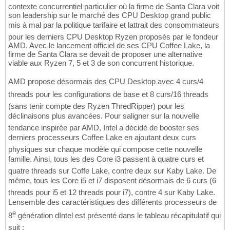
contexte concurrentiel particulier où la firme de Santa Clara voit
son leadership sur le marché des CPU Desktop grand public
mis à mal par la politique tarifaire et lattrait des consommateurs
pour les derniers CPU Desktop Ryzen proposés par le fondeur
AMD. Avec le lancement officiel de ses CPU Coffee Lake, la
firme de Santa Clara se devait de proposer une alternative
viable aux Ryzen 7, 5 et 3 de son concurrent historique.
AMD propose désormais des CPU Desktop avec 4 curs/4
threads pour les configurations de base et 8 curs/16 threads
(sans tenir compte des Ryzen ThredRipper) pour les
déclinaisons plus avancées. Pour saligner sur la nouvelle
tendance inspirée par AMD, Intel a décidé de booster ses
derniers processeurs Coffee Lake en ajoutant deux curs
physiques sur chaque modèle qui compose cette nouvelle
famille. Ainsi, tous les des Core i3 passent à quatre curs et
quatre threads sur Coffe Lake, contre deux sur Kaby Lake. De
même, tous les Core i5 et i7 disposent désormais de 6 curs (6
threads pour i5 et 12 threads pour i7), contre 4 sur Kaby Lake.
Lensemble des caractéristiques des différents processeurs de
e
8
génération dIntel est présenté dans le tableau récapitulatif qui
suit :