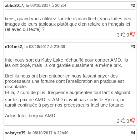
abbe2017
,
le 08/10/2017 à 20h14
#2
tiens, quand vous utilisez l'article d'anandtech, vous faîtes des
images de leurs tableaux plutôt que d'en refaire en français ici
(et avec du texte) ?
3
0
e101mk2
,
le 08/10/2017 à 21h38
#3
Intel nous sort du Kaby Lake réchauffé pour contrer AMD. Ils
les ont dopé, mais ils ont gardée quasiment le même prix.
Bref ils nous ont bien entuber en nous faisant payer des
processeurs une fortune dont l'amélioration en pratique est
discutable.
Et là, 2 curs de plus, fréquence augmentée tout tant s'alignant
sur les prix de AMD, si AMD n'avait pas sortis le Ryzen, on
aurait continuée à payer nos processeurs Intel une fortune.
Adios Intel, bonjour AMD.
2
0
solstyce39
,
le 08/10/2017 à 22h40
#4