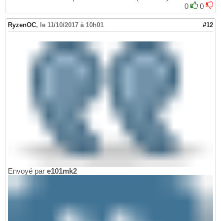
0
0
RyzenOC
,
le 11/10/2017 à 10h01
#12
Envoyé par
e101mk2