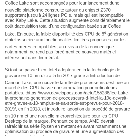
Coffee Lake sont accompagnés pour leur lancement dune
nouvelle plateforme construite autour du chipset Z370
supportant jusqu'à 24 lignes PCIe, mais qui est incompatible
avec Kaby Lake. Cette situation augmente considérablement le
coût dacquisition total d'une configuration basée sur Coffee
e
Lake. En outre, la faible disponibilité des CPU de 8
génération
dIntel associée aux fonctionnalités limitées proposées par les
cartes mères compatibles, au niveau de la connectique
notamment, ne rend pas forcément ce nouveau matériel
intéressant dans limmédiat.
Si tout se passe bien, Intel adoptera enfin la technologie de
gravure en 10 nm dici à la fin 2017 grâce à lintroduction de
Cannon Lake, une nouvelle famille de processeurs destinée au
marché des CPU basse consommation pour ordinateurs
portables. ;https://www.developpez.com/actu/155286/Ice-Lake-
la-prochaine-generation-de-processeurs-d-Intel-la-10e-devrait-
etre-gravee-a-10-nmplus-et-sa-sortie-est-prevue-pour-2018-
2019/, en fin 2018, et introduire ladoption du procédé de gravure
en 10 nm et une nouvelle microarchitecture pour les CPU
Desktop de la marque. Pendant ce temps, AMD devrait
rafraîchir sa série Ryzen en mettant en avant notamment une
optimisation du procédé de gravure et une augmentation des