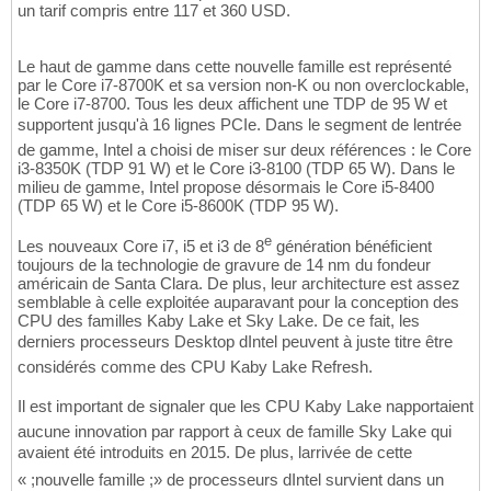
un tarif compris entre 117 et 360 USD.
Le haut de gamme dans cette nouvelle famille est représenté
par le Core i7-8700K et sa version non-K ou non overclockable,
le Core i7-8700. Tous les deux affichent une TDP de 95 W et
supportent jusqu'à 16 lignes PCIe. Dans le segment de lentrée
de gamme, Intel a choisi de miser sur deux références : le Core
i3-8350K (TDP 91 W) et le Core i3-8100 (TDP 65 W). Dans le
milieu de gamme, Intel propose désormais le Core i5-8400
(TDP 65 W) et le Core i5-8600K (TDP 95 W).
e
Les nouveaux Core i7, i5 et i3 de 8
génération bénéficient
toujours de la technologie de gravure de 14 nm du fondeur
américain de Santa Clara. De plus, leur architecture est assez
semblable à celle exploitée auparavant pour la conception des
CPU des familles Kaby Lake et Sky Lake. De ce fait, les
derniers processeurs Desktop dIntel peuvent à juste titre être
considérés comme des CPU Kaby Lake Refresh.
Il est important de signaler que les CPU Kaby Lake napportaient
aucune innovation par rapport à ceux de famille Sky Lake qui
avaient été introduits en 2015. De plus, larrivée de cette
« ;nouvelle famille ;» de processeurs dIntel survient dans un