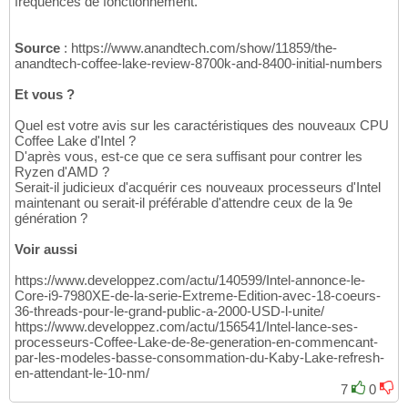
fréquences de fonctionnement.
Source
: https://www.anandtech.com/show/11859/the-
anandtech-coffee-lake-review-8700k-and-8400-initial-numbers
Et vous ?
Quel est votre avis sur les caractéristiques des nouveaux CPU
Coffee Lake d'Intel ?
D'après vous, est-ce que ce sera suffisant pour contrer les
Ryzen d'AMD ?
Serait-il judicieux d'acquérir ces nouveaux processeurs d'Intel
maintenant ou serait-il préférable d'attendre ceux de la 9e
génération ?
Voir aussi
https://www.developpez.com/actu/140599/Intel-annonce-le-
Core-i9-7980XE-de-la-serie-Extreme-Edition-avec-18-coeurs-
36-threads-pour-le-grand-public-a-2000-USD-l-unite/
https://www.developpez.com/actu/156541/Intel-lance-ses-
processeurs-Coffee-Lake-de-8e-generation-en-commencant-
par-les-modeles-basse-consommation-du-Kaby-Lake-refresh-
en-attendant-le-10-nm/
7
0