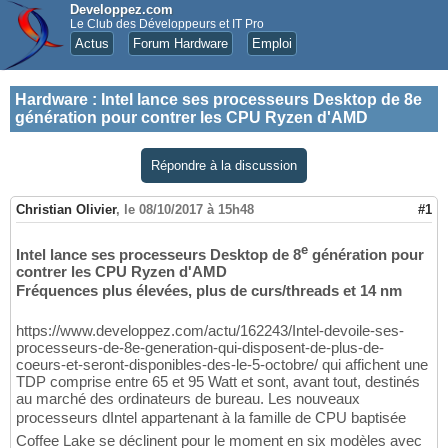
Developpez.com
Le Club des Développeurs et IT Pro
Actus
Forum Hardware
Emploi
Hardware
:
Intel lance ses processeurs Desktop de 8e
génération pour contrer les CPU Ryzen d'AMD
Répondre à la discussion
Christian Olivier
,
le 08/10/2017 à 15h48
#1
e
Intel lance ses processeurs Desktop de 8
génération pour
contrer les CPU Ryzen d'AMD
Fréquences plus élevées, plus de curs/threads et 14 nm
https://www.developpez.com/actu/162243/Intel-devoile-ses-
processeurs-de-8e-generation-qui-disposent-de-plus-de-
coeurs-et-seront-disponibles-des-le-5-octobre/ qui affichent une
TDP comprise entre 65 et 95 Watt et sont, avant tout, destinés
au marché des ordinateurs de bureau. Les nouveaux
processeurs dIntel appartenant à la famille de CPU baptisée
Coffee Lake se déclinent pour le moment en six modèles avec