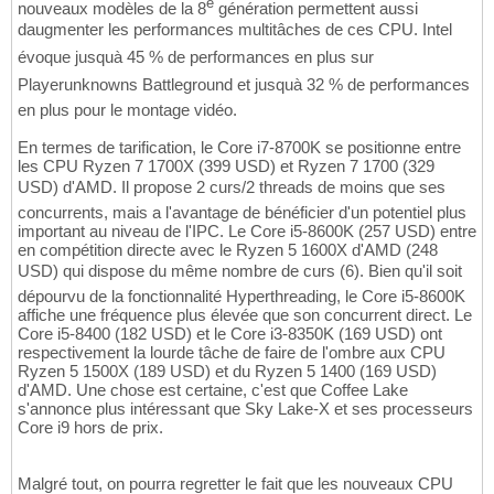
e
nouveaux modèles de la 8
génération permettent aussi
daugmenter les performances multitâches de ces CPU. Intel
évoque jusquà 45 % de performances en plus sur
Playerunknowns Battleground et jusquà 32 % de performances
en plus pour le montage vidéo.
En termes de tarification, le Core i7-8700K se positionne entre
les CPU Ryzen 7 1700X (399 USD) et Ryzen 7 1700 (329
USD) d'AMD. Il propose 2 curs/2 threads de moins que ses
concurrents, mais a l'avantage de bénéficier d'un potentiel plus
important au niveau de l'IPC. Le Core i5-8600K (257 USD) entre
en compétition directe avec le Ryzen 5 1600X d'AMD (248
USD) qui dispose du même nombre de curs (6). Bien qu'il soit
dépourvu de la fonctionnalité Hyperthreading, le Core i5-8600K
affiche une fréquence plus élevée que son concurrent direct. Le
Core i5-8400 (182 USD) et le Core i3-8350K (169 USD) ont
respectivement la lourde tâche de faire de l'ombre aux CPU
Ryzen 5 1500X (189 USD) et du Ryzen 5 1400 (169 USD)
d'AMD. Une chose est certaine, c'est que Coffee Lake
s'annonce plus intéressant que Sky Lake-X et ses processeurs
Core i9 hors de prix.
Malgré tout, on pourra regretter le fait que les nouveaux CPU