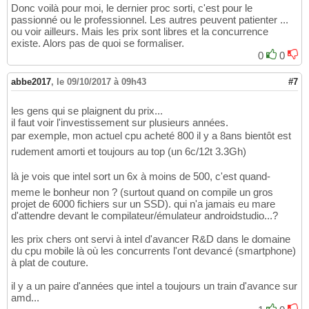
Donc voilà pour moi, le dernier proc sorti, c'est pour le
passionné ou le professionnel. Les autres peuvent patienter ...
ou voir ailleurs. Mais les prix sont libres et la concurrence
existe. Alors pas de quoi se formaliser.
0
0
abbe2017
,
le 09/10/2017 à 09h43
#7
les gens qui se plaignent du prix...
il faut voir l'investissement sur plusieurs années.
par exemple, mon actuel cpu acheté 800 il y a 8ans bientôt est
rudement amorti et toujours au top (un 6c/12t 3.3Gh)
là je vois que intel sort un 6x à moins de 500, c'est quand-
meme le bonheur non ? (surtout quand on compile un gros
projet de 6000 fichiers sur un SSD). qui n'a jamais eu mare
d'attendre devant le compilateur/émulateur androidstudio...?
les prix chers ont servi à intel d'avancer R&D dans le domaine
du cpu mobile là où les concurrents l'ont devancé (smartphone)
à plat de couture.
il y a un paire d'années que intel a toujours un train d'avance sur
amd...