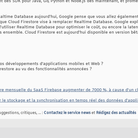
nt des SDK pour Java, Go, Python et Node.js dès maintenant, et promet
Realtime Database aujourd'hui, Google pense que vous allez également
 que Cloud Firestore vise à remplacer Realtime Database. Google expl
ue d'utiliser Realtime Database pour optimiser le coût, ou encore la la
s ensemble. Cloud Firestore est aujourd'hui disponible en version bêt
vos développements d’applications mobiles et Web ?
estore au vu des fonctionnalités annoncées ?
ure mensuelle du SaaS Firebase augmenter de 7000 %, à cause d'un 
 le stockage et la synchronisation en temps réel des données d'appl
gestions, critiques, ... :
Contactez le service news
et
Rédigez des actualités