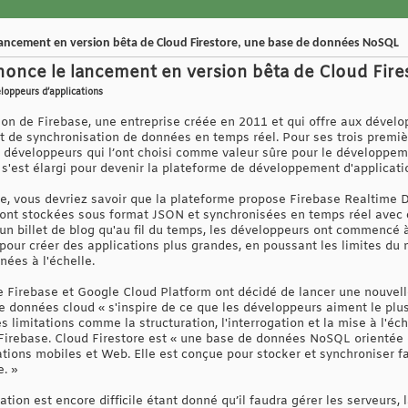
lancement en version bêta de Cloud Firestore, une base de données NoSQL
once le lancement en version bêta de Cloud Fire
oppeurs d’applications
tion de Firebase, une entreprise créée en 2011 et qui offre aux dével
 de synchronisation de données en temps réel. Pour ses trois premiè
0 développeurs qui l’ont choisi comme valeur sûre pour le développeme
 s'est élargi pour devenir la plateforme de développement d'applicat
se, vous devriez savoir que la plateforme propose Firebase Realtime D
ont stockées sous format JSON et synchronisées en temps réel avec 
 un billet de blog qu'au fil du temps, les développeurs ont commencé 
our créer des applications plus grandes, en poussant les limites d
ées à l'échelle.
de Firebase et Google Cloud Platform ont décidé de lancer une nouve
de données cloud « s'inspire de ce que les développeurs aiment le pl
es limitations comme la structuration, l'interrogation et la mise à l'é
Firebase. Cloud Firestore est « une base de données NoSQL orientée
tions mobiles et Web. Elle est conçue pour stocker et synchroniser 
e. »
ion est encore difficile étant donné qu’il faudra gérer les serveurs, l