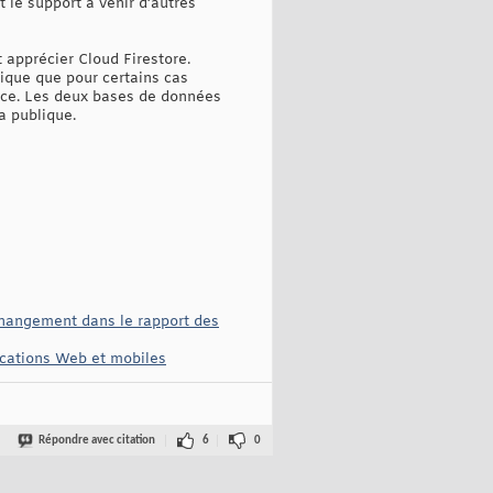
 le support à venir d’autres
 apprécier Cloud Firestore.
ique que pour certains cas
tence. Les deux bases de données
a publique.
changement dans le rapport des
ications Web et mobiles
Répondre avec citation
6
0