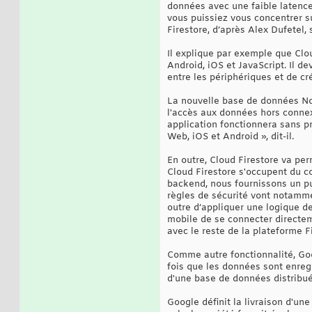
données avec une faible latence.
vous puissiez vous concentrer su
Firestore, d’après Alex Dufetel, 
Il explique par exemple que Clo
Android, iOS et JavaScript. Il d
entre les périphériques et de cr
La nouvelle base de données NoS
l'accès aux données hors connex
application fonctionnera sans p
Web, iOS et Android », dit-il.
En outre, Cloud Firestore va per
Cloud Firestore s'occupent du c
backend, nous fournissons un pu
règles de sécurité vont notamme
outre d’appliquer une logique d
mobile de se connecter directem
avec le reste de la plateforme F
Comme autre fonctionnalité, Goo
fois que les données sont enregi
d'une base de données distribué
Google définit la livraison d'u