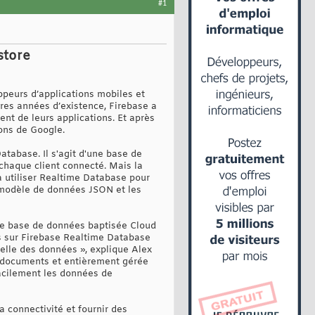
#1
store
oppeurs d’applications mobiles et
res années d’existence, Firebase a
nt de leurs applications. Et après
ions de Google.
atabase. Il s'agit d'une base de
chaque client connecté. Mais la
à utiliser Realtime Database pour
u modèle de données JSON et les
lle base de données baptisée Cloud
us sur Firebase Realtime Database
chelle des données », explique Alex
 documents et entièrement gérée
facilement les données de
a connectivité et fournir des