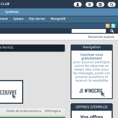
CLUB
Systèmes
racle
Sybase
SQL-Server
MongoDB
Recherche avancée
Navigation
ées NoSQL
Inscrivez-vous
gratuitement
pour pouvoir participer,
suivre les réponses en
temps réel, voter pour
les messages, poser vos
propres questions et
recevoir la newsletter
Outils de la discussion
Affichage