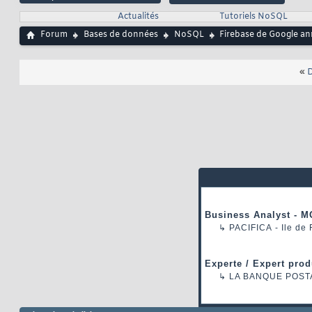
Actualités
Tutoriels NoSQL
Forum
Bases de données
NoSQL
Firebase de Google an
«
D
Business Analyst - M
↳
PACIFICA
- Ile de
Experte / Expert prod
↳
LA BANQUE POST