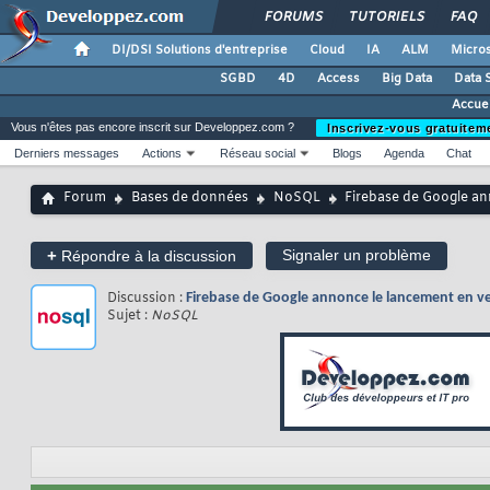
FORUMS
TUTORIELS
FAQ
DI/DSI Solutions d'entreprise
Cloud
IA
ALM
Micros
SGBD
4D
Access
Big Data
Data 
Accue
Vous n'êtes pas encore inscrit sur Developpez.com ?
Inscrivez-vous gratuitem
Derniers messages
Actions
Réseau social
Blogs
Agenda
Chat
Forum
Bases de données
NoSQL
Firebase de Google an
+
Signaler un problème
Répondre à la discussion
Discussion :
Firebase de Google annonce le lancement en v
Sujet :
NoSQL