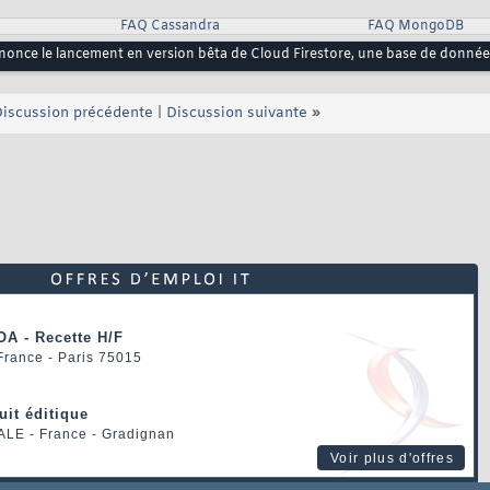
FAQ Cassandra
FAQ MongoDB
nonce le lancement en version bêta de Cloud Firestore, une base de donn
iscussion précédente
|
Discussion suivante
»
OA - Recette H/F
 France - Paris 75015
uit éditique
ALE
- France - Gradignan
Voir plus d'offres