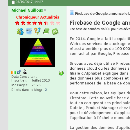
05/10/2017,
14h47
Michael Guilloux
Firebase de Google annonce le 
Chroniqueur Actualités
Firebase de Google ann
une base de données NoSQL pour les dével
En 2014, Google a fait l’acquisi
Web des services de stockage et
réussi à enrôler plus de 100 00
son rachat par Google, Firebase
Si vous avez déjà utilisé Fireba
données cloud où les données s
filiale d'Alphabet explique dans
Data Consultant
des données plus complexes et p
Inscrit en
Juillet 2013
performances de la base de donn
Messages
2 976
Billets dans le blog
2
Pour cette raison, les équipes 
Firestore. Cette nouvelle base 
tout en corrigeant ses principal
Dufetel, Product Manager chez 
pour le développement d'applica
l'application à l'échelle mondial
La gestion des données d'applicat