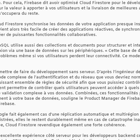
 Pour cela, Firebase dit avoir optimisé Cloud Firestore pour le dével
r la valeur à apporter à vos utilisateurs et la livraison de meilleures
s’occupera du reste.
ud Firestore synchronise les données de votre application presque i
evient alors très facile de créer des applications réactives, de synch
éer de puissantes fonctionnalités collaboratives.
QL utilise aussi des collections et documents pour structurer et in
ion via une base de données sur les périphériques. « Cette base de d
roblèmes même si vos utilisateurs perdent leur connectivité. Ce mode
mettre de faire du développement sans serveur. D’après l’ingénieur de
ode complexe de l'authentification et du réseau que vous devriez norm
issant ensemble de règles de sécurité afin que vous puissiez contrôl
nt permettre de contrôler quels utilisateurs peuvent accéder à quels
e validation complexe à vos données. Combinées, ces fonctionnalités 
ent à votre base de données, souligne le Product Manager de Firebase
irebase.
gle fait également cas d'une réplication automatique et multirégion
strées, elles le restent durablement même en cas de catastrophe inatt
e, Cloud Firestore revendique également une forte cohérence.
ne excellente expérience côté serveur pour les développeurs backend 