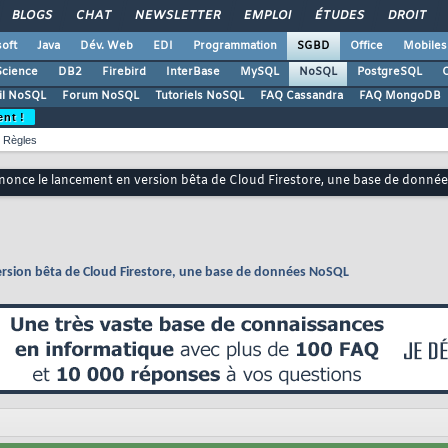
BLOGS
CHAT
NEWSLETTER
EMPLOI
ÉTUDES
DROIT
oft
Java
Dév. Web
EDI
Programmation
SGBD
Office
Mobiles
Science
DB2
Firebird
InterBase
MySQL
NoSQL
PostgreSQL
O
il NoSQL
Forum NoSQL
Tutoriels NoSQL
FAQ Cassandra
FAQ MongoDB
ent !
Règles
nonce le lancement en version bêta de Cloud Firestore, une base de donn
ersion bêta de Cloud Firestore, une base de données NoSQL