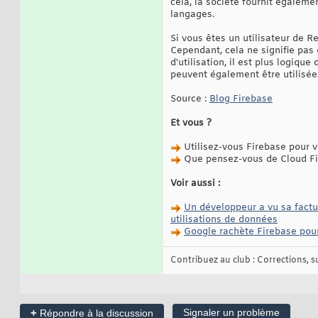
cela, la société fournit égaleme
langages.
Si vous êtes un utilisateur de 
Cependant, cela ne signifie pas
d'utilisation, il est plus logiq
peuvent également être utilisée
Source :
Blog Firebase
Et vous ?
Utilisez-vous Firebase pour 
Que pensez-vous de Cloud Fir
Voir aussi :
Un développeur a vu sa fact
utilisations de données
Google rachète Firebase pour
Contribuez au club : Corrections, sug
+
Signaler un problème
Répondre à la discussion