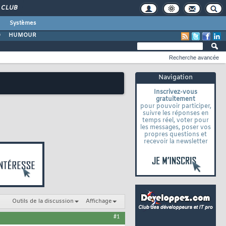
CLUB
Systèmes
O
HUMOUR
Recherche avancée
Navigation
Inscrivez-vous
gratuitement
pour pouvoir participer,
suivre les réponses en
temps réel, voter pour
les messages, poser vos
propres questions et
recevoir la newsletter
Outils de la discussion
Affichage
#1