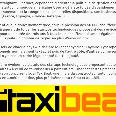
ntraignant, il permet, cependant, d’orienter la politique de gestion de
 startup numérique américaine Uber a déjà été forcée d’abandonner 
 Danemark et la Hongrie à cause de telles dispositions. Son business
s (France, Espagne, Grande-Bretagne…).
nt que le gouvernement grec, sous la pression des 50 000 chauffeurs 
isagerait de forcer les startups technologiques proposant des servi
 pour une durée de trois ans à tous leurs chauffeurs. Il serait égaleme
qui ajoute un nombre de règles en plus d’avoir un prix.
x lois de chaque pays », a déclaré le leader syndical Thymios Lyberopo
onnels normalement taxés... et puis de l’autre côté, d’autres qui ne 
 n’y a pas un cadre légal adapté », a-t-il ajouté.
faire évoluer les statuts des startups technologiques proposant des s
aires » à celui de fournisseurs à part entière. Uber est certes présent
 son concurrent local TaxiBeat, une filiale du constructeur automobi
s en Amérique latine, plus précisément au Pérou et au Chili.