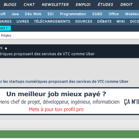
BLOGS
CHAT
NEWSLETTER
EMPLOI
ÉTUDES
DROIT
oft
Java
Dév. Web
EDI
Programmation
SGBD
Office
Mobiles
AIRES
LIVRES
TÉLÉCHARGEMENTS
SOURCES
DÉBATS
WIKI
DIC
ent !
Règles
és
mériques proposant des services de VTC comme Uber
r les startups numériques proposant des services de VTC comme Uber