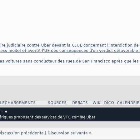
re judiciaire contre Uber devant la CJUE concernant l'interdiction de
ess model et avertit l'UE des conséquences d'un verdict défavorabl
ses voitures sans conducteur des rues de San Francisco après que les
ELECHARGEMENTS
SOURCES
DEBATS
WIKI
DICO
CALENDRIE
és
mériques proposant des services de VTC comme Uber
iscussion précédente
|
Discussion suivante
»