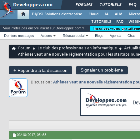
FORUMS
TUTORIELS
FAQ
DI/DSI Solutions d'entreprise
Cloud
IA
ALM
Micros
TUTORIELS
FAQ
WEBIN
Vous n'êtes pas encore inscrit sur Developpez.com ?
Inscrivez-vous gratuitem
Derniers messages
Actions
Réseau social
Blogs
Agenda
Chat
Forum
Le club des professionnels en informatique
Actualit
Athènes veut une nouvelle réglementation pour les startups nu
+
Signaler un problème
Répondre à la discussion
Discussion :
Athènes veut une nouvelle réglementation pou
03/10/2017,
05h53