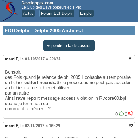
Developpez.com
Le Club des Développeurs et IT Pro
Actus
Forum EDI Delphi
Emploi
EDI Delphi
:
Delphi 2005 Architect
Répondre à la discussion
mamiF
,
le 01/10/2017 à 22h34
#1
Bonsoir,
des Fois quand je relance delphi 2005 il cohabite au temporaire
un fichier
editorlineends.ttr
le processus ne peut pas accéder
au fichier car ce fichier et utiliser
par un autre
Ainsi
rave report
message access violation in Rvcore60.bpl
quand je termine a ca
comment remédier ...?
0
0
mamiF
,
le 02/11/2017 à 16h29
#2