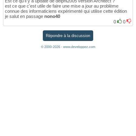
Est ce qu'il y a update de delphi2005 version Architect ?
est ce que c'est utile de faire une mise a jour au problème
connue des informaticiens expérimenté qui utilise cette édition
je salut en passage
nono40
0
0
Répondre à la discussion
© 2000-2026 - www.developpez.com