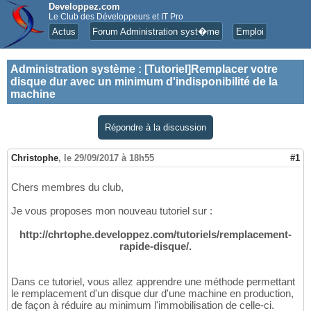
Developpez.com
Le Club des Développeurs et IT Pro
Actus
Forum Administration syst�me
Emploi
Administration système
:
[Tutoriel]Remplacer votre
disque dur avec un minimum d'indisponibilité de la
machine
Répondre à la discussion
Christophe
,
le 29/09/2017 à 18h55
#1
Chers membres du club,
Je vous proposes mon nouveau tutoriel sur :
http://chrtophe.developpez.com/tutoriels/remplacement-
rapide-disque/.
Dans ce tutoriel, vous allez apprendre une méthode permettant
le remplacement d'un disque dur d'une machine en production,
de façon à réduire au minimum l'immobilisation de celle-ci.