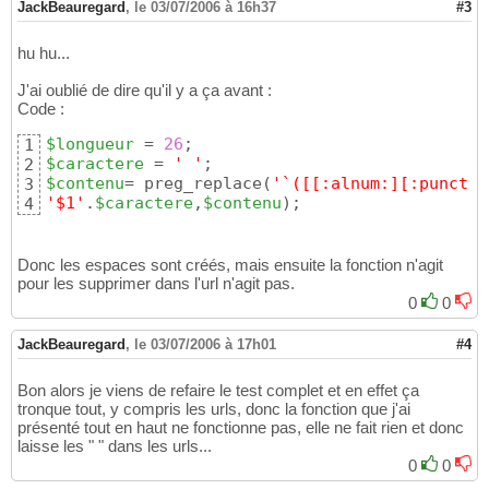
JackBeauregard
,
le 03/07/2006 à 16h37
#3
hu hu...
J'ai oublié de dire qu'il y a ça avant :
Code :
$longueur
 = 
26
1
$caractere
 = 
' '
2
$contenu
= preg_replace
(
'`([[:alnum:][:punct:]
3
'$1'
.
$caractere
,
$contenu
)
;
4
Donc les espaces sont créés, mais ensuite la fonction n'agit
pour les supprimer dans l'url n'agit pas.
0
0
JackBeauregard
,
le 03/07/2006 à 17h01
#4
Bon alors je viens de refaire le test complet et en effet ça
tronque tout, y compris les urls, donc la fonction que j'ai
présenté tout en haut ne fonctionne pas, elle ne fait rien et donc
laisse les " " dans les urls...
0
0