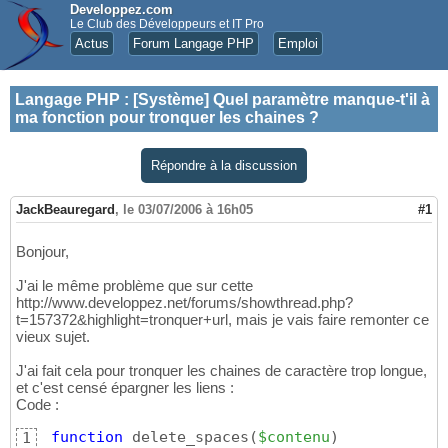
Developpez.com
Le Club des Développeurs et IT Pro
Actus
Forum Langage PHP
Emploi
Langage PHP
:
[Système] Quel paramètre manque-t'il à
ma fonction pour tronquer les chaines ?
Répondre à la discussion
JackBeauregard
,
le 03/07/2006 à 16h05
#1
Bonjour,
J'ai le même problème que sur cette
http://www.developpez.net/forums/showthread.php?
t=157372&highlight=tronquer+url, mais je vais faire remonter ce
vieux sujet.
J'ai fait cela pour tronquer les chaines de caractère trop longue,
et c'est censé épargner les liens :
Code :
function
 delete_spaces
(
$contenu
)
1