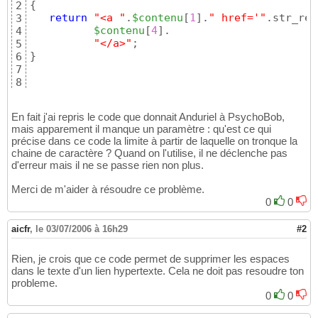
{
2
return
"<a "
.
$contenu
[
1
]
.
" href='"
.str_rep
3
$contenu
[
4
]
.

4
"</a>"
5
}
6
7
8
$contenu
 = preg_replace_callback
(
"#
\<
a(.*)hre
9
En fait j'ai repris le code que donnait Anduriel à PsychoBob,
mais apparement il manque un paramètre : qu'est ce qui
précise dans ce code la limite à partir de laquelle on tronque la
chaine de caractère ? Quand on l'utilise, il ne déclenche pas
d'erreur mais il ne se passe rien non plus.
Merci de m'aider à résoudre ce problème.
0
0
aicfr
,
le 03/07/2006 à 16h29
#2
Rien, je crois que ce code permet de supprimer les espaces
dans le texte d'un lien hypertexte. Cela ne doit pas resoudre ton
probleme.
0
0