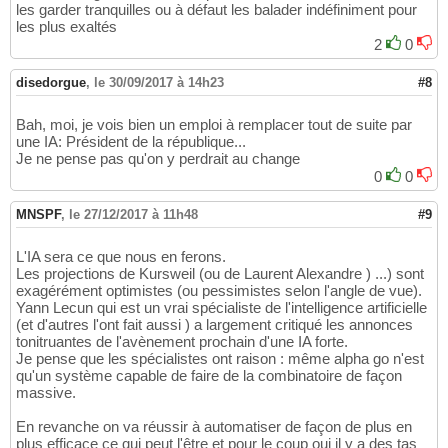
les garder tranquilles ou à défaut les balader indéfiniment pour
les plus exaltés
2
0
disedorgue
,
le 30/09/2017 à 14h23
#8
Bah, moi, je vois bien un emploi à remplacer tout de suite par
une IA: Président de la république...
Je ne pense pas qu'on y perdrait au change
0
0
MNSPF
,
le 27/12/2017 à 11h48
#9
L'IA sera ce que nous en ferons.
Les projections de Kursweil (ou de Laurent Alexandre ) ...) sont
exagérément optimistes (ou pessimistes selon l'angle de vue).
Yann Lecun qui est un vrai spécialiste de l'intelligence artificielle
(et d'autres l'ont fait aussi ) a largement critiqué les annonces
tonitruantes de l'avènement prochain d'une IA forte.
Je pense que les spécialistes ont raison : même alpha go n'est
qu'un système capable de faire de la combinatoire de façon
massive.
En revanche on va réussir à automatiser de façon de plus en
plus efficace ce qui peut l'être et pour le coup oui il y a des tas