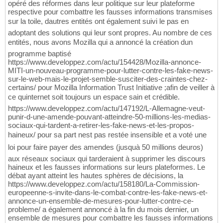
opéré des réformes dans leur politique sur leur plateforme
respective pour combattre les fausses informations transmises
sur la toile, dautres entités ont également suivi le pas en
adoptant des solutions qui leur sont propres. Au nombre de ces
entités, nous avons Mozilla qui a annoncé la création dun
programme baptisé
https://www.developpez.com/actu/154428/Mozilla-annonce-
MITI-un-nouveau-programme-pour-lutter-contre-les-fake-news-
sur-le-web-mais-le-projet-semble-susciter-des-craintes-chez-
certains/ pour Mozilla Information Trust Initiative ;afin de veiller à
ce quinternet soit toujours un espace sain et crédible.
https://www.developpez.com/actu/147192/L-Allemagne-veut-
punir-d-une-amende-pouvant-atteindre-50-millions-les-medias-
sociaux-qui-tardent-a-retirer-les-fake-news-et-les-propos-
haineux/ pour sa part nest pas restée insensible et a voté une
loi pour faire payer des amendes (jusquà 50 millions deuros)
aux réseaux sociaux qui tarderaient à supprimer les discours
haineux et les fausses informations sur leurs plateformes. Le
débat ayant atteint les hautes sphères de décisions, la
https://www.developpez.com/actu/158180/La-Commission-
europeenne-s-invite-dans-le-combat-contre-les-fake-news-et-
annonce-un-ensemble-de-mesures-pour-lutter-contre-ce-
probleme/ a également annoncé à la fin du mois dernier, un
ensemble de mesures pour combattre les fausses informations