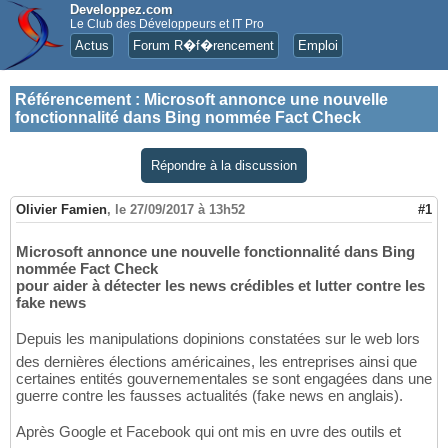
Developpez.com
Le Club des Développeurs et IT Pro
Actus
Forum R�f�rencement
Emploi
Référencement
:
Microsoft annonce une nouvelle
fonctionnalité dans Bing nommée Fact Check
Répondre à la discussion
Olivier Famien
,
le 27/09/2017 à 13h52
#1
Microsoft annonce une nouvelle fonctionnalité dans Bing
nommée Fact Check
pour aider à détecter les news crédibles et lutter contre les
fake news
Depuis les manipulations dopinions constatées sur le web lors
des dernières élections américaines, les entreprises ainsi que
certaines entités gouvernementales se sont engagées dans une
guerre contre les fausses actualités (fake news en anglais).
Après Google et Facebook qui ont mis en uvre des outils et