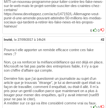
MITI-un-nouveau-programme-pour-lutter-contre-les-fake-news-
sur-le-web-mais-le-projet-semble-susciter-des-craintes-chez-
certains/
https://www.developpez.com/actu/147192/L-Allemagne-veut-
punir-d-une-amende-pouvant-atteindre-50-millions-les-medias-
sociaux-qui-tardent-a-retirer-les-fake-news-et-les-propos-
haineux/
6
0
Invité
,
le 27/09/2017 à 14h24
#2
Pourra-t-elle apporter un remède efficace contre ces fake
news ;?
Non, ça va renforcer la méfiance/défiance qui est déjà en place.
Microsoft ne fait pas partie des entreprises fiable, il n'y a que
son chiffre d'affaire qui compte.
Dernière fois que j'ai questionné un journaliste au sujet d'un
article que je trouvais "étrange", je lui ai demandé quel était sa
façon de travailler, comment il enquêtait, ou était-il allé. Il m'a
pris pour un gentil couillon parce que maintenant on a plus à
bouger pour mener des enquêtes, qu'il y avait internet (rue89
pour ne pas le citer).
A méditer sur ce qui va être considéré comme vrai ou faux.
1
0