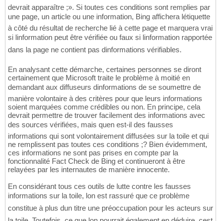
devrait apparaître ;». Si toutes ces conditions sont remplies par
une page, un article ou une information, Bing affichera létiquette
à côté du résultat de recherche lié à cette page et marquera vrai
si linformation peut être vérifiée ou faux si linformation rapportée
dans la page ne contient pas dinformations vérifiables.
En analysant cette démarche, certaines personnes se diront
certainement que Microsoft traite le problème à moitié en
demandant aux diffuseurs dinformations de se soumettre de
manière volontaire à des critères pour que leurs informations
soient marquées comme crédibles ou non. En principe, cela
devrait permettre de trouver facilement des informations avec
des sources vérifiées, mais quen est-il des fausses
informations qui sont volontairement diffusées sur la toile et qui
ne remplissent pas toutes ces conditions ;? Bien évidemment,
ces informations ne sont pas prises en compte par la
fonctionnalité Fact Check de Bing et continueront à être
relayées par les internautes de manière innocente.
En considérant tous ces outils de lutte contre les fausses
informations sur la toile, lon est rassuré que ce problème
constitue à plus dun titre une préoccupation pour les acteurs sur
la toile. Toutefois, ce que lon pourrait également en déduire, cest