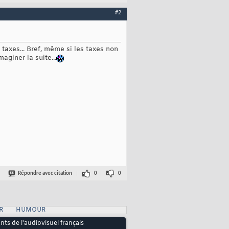
#2
taxes... Bref, même si les taxes non
giner la suite...
Répondre avec citation
0
0
R
HUMOUR
ts de l'audiovisuel français