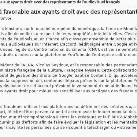
 aux ayants droit avec des représentants de l'audiovisuel français
 favorable aux ayants droit avec des représentants
 YouTube
e « tension » sur le marché européen du numérique, la firme de Mounta
is afin de veiller au respect de leurs propriétés intellectuelles. C’est
nts de l’audiovisuel en France afin d’essayer ensemble de lutter plu
us audiovisuels sur Internet. L’accord inédit signé entre Google et l’
), sous l’égide du Centre national du cinéma (CNC), est censé permett
s droits d’auteur sur la plateforme YouTube de l’entreprise californien
résident de l’ALPA, Nicolas Seydoux, et le responsable des partenaria
ministre française de la Culture, Françoise Nyssen. Cette collaborati
 l’outil de gestion des droits de Google, baptisé Content ID, qui accél
ou la suppression des contenus illégaux présents sur la plateforme 
ns découlant de cet accord prévoient le versement d’une aide financiè
s ayants droit pour mieux les sensibiliser aux tactiques des fraudeurs
 fraudeurs utilisent nos plateformes au détriment des créateurs », a
art, félicité d’être parvenu à un tel accord avec le leader mondial de
d’un mur d’incompréhension » entre les créateurs et la filiale d’Alphabe
nir plus d’efforts afin de faire évoluer la législation et les mentalit
 incivilité les personnes qui se risquent à télécharger ou « streame