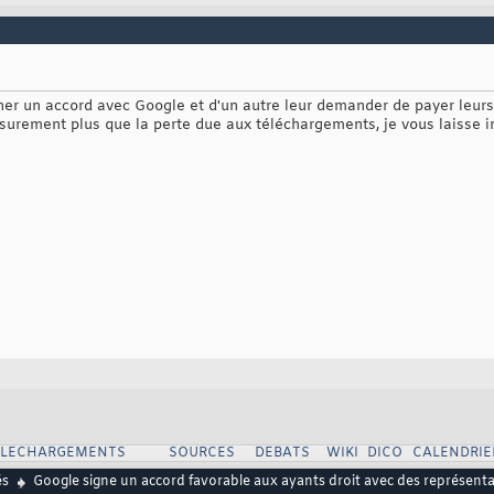
ner un accord avec Google et d'un autre leur demander de payer leurs 
urement plus que la perte due aux téléchargements, je vous laisse ima
ELECHARGEMENTS
SOURCES
DEBATS
WIKI
DICO
CALENDRIE
és
Google signe un accord favorable aux ayants droit avec des représentan