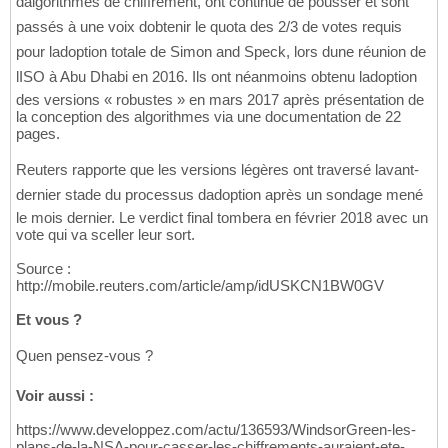
dalgorithmes de chiffrement, ont continué de pousser et sont
passés à une voix dobtenir le quota des 2/3 de votes requis
pour ladoption totale de Simon and Speck, lors dune réunion de
lISO à Abu Dhabi en 2016. Ils ont néanmoins obtenu ladoption
des versions « robustes » en mars 2017 après présentation de
la conception des algorithmes via une documentation de 22
pages.
Reuters rapporte que les versions légères ont traversé lavant-
dernier stade du processus dadoption après un sondage mené
le mois dernier. Le verdict final tombera en février 2018 avec un
vote qui va sceller leur sort.
Source :
http://mobile.reuters.com/article/amp/idUSKCN1BW0GV
Et vous ?
Quen pensez-vous ?
Voir aussi :
https://www.developpez.com/actu/136593/WindsorGreen-les-
plans-de-la-NSA-pour-casser-les-chiffrements-auraient-ete-