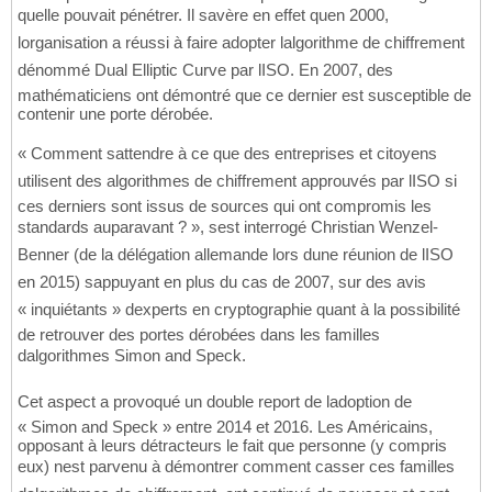
quelle pouvait pénétrer. Il savère en effet quen 2000,
lorganisation a réussi à faire adopter lalgorithme de chiffrement
dénommé Dual Elliptic Curve par lISO. En 2007, des
mathématiciens ont démontré que ce dernier est susceptible de
contenir une porte dérobée.
« Comment sattendre à ce que des entreprises et citoyens
utilisent des algorithmes de chiffrement approuvés par lISO si
ces derniers sont issus de sources qui ont compromis les
standards auparavant ? », sest interrogé Christian Wenzel-
Benner (de la délégation allemande lors dune réunion de lISO
en 2015) sappuyant en plus du cas de 2007, sur des avis
« inquiétants » dexperts en cryptographie quant à la possibilité
de retrouver des portes dérobées dans les familles
dalgorithmes Simon and Speck.
Cet aspect a provoqué un double report de ladoption de
« Simon and Speck » entre 2014 et 2016. Les Américains,
opposant à leurs détracteurs le fait que personne (y compris
eux) nest parvenu à démontrer comment casser ces familles