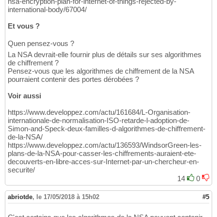
nsa-encryption-plan-for-internet-of-things-rejected-by-
international-body/67004/
Et vous ?
Quen pensez-vous ?
La NSA devrait-elle fournir plus de détails sur ses algorithmes
de chiffrement ?
Pensez-vous que les algorithmes de chiffrement de la NSA
pourraient contenir des portes dérobées ?
Voir aussi
https://www.developpez.com/actu/161684/L-Organisation-
internationale-de-normalisation-ISO-retarde-l-adoption-de-
Simon-and-Speck-deux-familles-d-algorithmes-de-chiffrement-
de-la-NSA/
https://www.developpez.com/actu/136593/WindsorGreen-les-
plans-de-la-NSA-pour-casser-les-chiffrements-auraient-ete-
decouverts-en-libre-acces-sur-Internet-par-un-chercheur-en-
securite/
14
0
abriotde
,
le 17/05/2018 à 15h02
#5