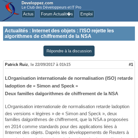
Developpez.com
Le Club des Développeurs et IT Pro
Actus
Forum Actualit�s
Emploi
Actualités
:
Internet des objets : l'ISO rejette les
algorithmes de chiffrement de la NSA
Répondre à la discussion
Patrick Ruiz
,
le 22/09/2017 à 01h15
#1
LOrganisation internationale de normalisation (ISO) retarde
ladoption de « Simon and Speck »
Deux familles dalgorithmes de chiffrement de la NSA
LOrganisation internationale de normalisation retarde ladoption
des versions « légères » de « Simon and Speck », deux
familles dalgorithmes de chiffrement, que la NSA a proposées
en 2014 comme standards pour des applications liées à
lInternet des objets. Daprès les développements de Reuters à