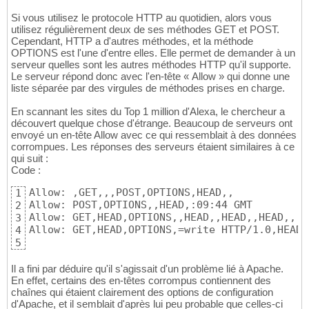
Si vous utilisez le protocole HTTP au quotidien, alors vous
utilisez régulièrement deux de ses méthodes GET et POST.
Cependant, HTTP a d'autres méthodes, et la méthode
OPTIONS est l'une d'entre elles. Elle permet de demander à un
serveur quelles sont les autres méthodes HTTP qu'il supporte.
Le serveur répond donc avec l'en-tête « Allow » qui donne une
liste séparée par des virgules de méthodes prises en charge.
En scannant les sites du Top 1 million d'Alexa, le chercheur a
découvert quelque chose d'étrange. Beaucoup de serveurs ont
envoyé un en-tête Allow avec ce qui ressemblait à des données
corrompues. Les réponses des serveurs étaient similaires à ce
qui suit :
Code :
Allow: ,GET,,,POST,OPTIONS,HEAD,,

1
Allow: POST,OPTIONS,,HEAD,:09:44 GMT

2
Allow: GET,HEAD,OPTIONS,,HEAD,,HEAD,,HEAD,, H
3
Allow: GET,HEAD,OPTIONS,=write HTTP/1.0,HEAD,
4
5
Il a fini par déduire qu'il s'agissait d'un problème lié à Apache.
En effet, certains des en-têtes corrompus contiennent des
chaînes qui étaient clairement des options de configuration
d'Apache, et il semblait d'après lui peu probable que celles-ci