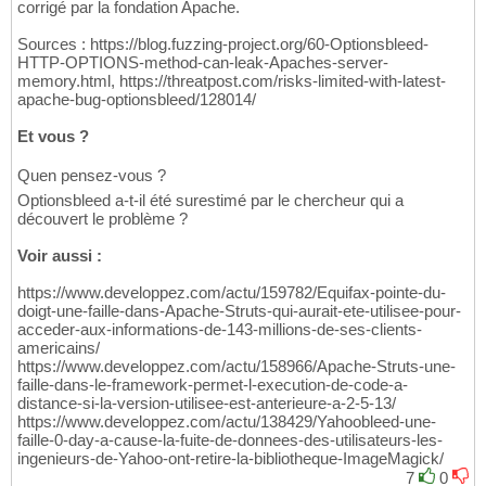
corrigé par la fondation Apache.
Sources : https://blog.fuzzing-project.org/60-Optionsbleed-
HTTP-OPTIONS-method-can-leak-Apaches-server-
memory.html, https://threatpost.com/risks-limited-with-latest-
apache-bug-optionsbleed/128014/
Et vous ?
Quen pensez-vous ?
Optionsbleed a-t-il été surestimé par le chercheur qui a
découvert le problème ?
Voir aussi :
https://www.developpez.com/actu/159782/Equifax-pointe-du-
doigt-une-faille-dans-Apache-Struts-qui-aurait-ete-utilisee-pour-
acceder-aux-informations-de-143-millions-de-ses-clients-
americains/
https://www.developpez.com/actu/158966/Apache-Struts-une-
faille-dans-le-framework-permet-l-execution-de-code-a-
distance-si-la-version-utilisee-est-anterieure-a-2-5-13/
https://www.developpez.com/actu/138429/Yahoobleed-une-
faille-0-day-a-cause-la-fuite-de-donnees-des-utilisateurs-les-
ingenieurs-de-Yahoo-ont-retire-la-bibliotheque-ImageMagick/
7
0