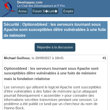
Developpez.com
Le Club des Développeurs et IT Pro
Actus
Forum S�curit�
Emploi
Sécurité
:
Optionsbleed : les serveurs tournant sous
Apache sont susceptibles dêtre vulnérables à une fuite
de mémoire
Répondre à la discussion
Michael Guilloux
,
le 20/09/2017 à 16h41
#1
Optionsbleed : les serveurs tournant sous Apache sont
susceptibles dêtre vulnérables à une fuite de mémoire
mais la fondation relativise
Les serveurs qui utilisent le logiciel Apache sont susceptibles
d'être vulnérables à des fuites de mémoire qu'un attaquant
pourrait théoriquement « assembler » pour connaitre des
informations secrètes transmises pendant une session. Le
problème a été publié ce lundi par un chercheur du nom de
Hanno Bock.