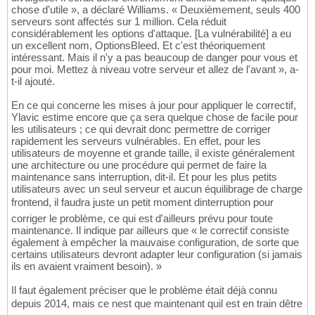
chose d'utile », a déclaré Williams. « Deuxièmement, seuls 400
serveurs sont affectés sur 1 million. Cela réduit
considérablement les options d'attaque. [La vulnérabilité] a eu
un excellent nom, OptionsBleed. Et c'est théoriquement
intéressant. Mais il n'y a pas beaucoup de danger pour vous et
pour moi. Mettez à niveau votre serveur et allez de l'avant », a-
t-il ajouté.
En ce qui concerne les mises à jour pour appliquer le correctif,
Ylavic estime encore que ça sera quelque chose de facile pour
les utilisateurs ; ce qui devrait donc permettre de corriger
rapidement les serveurs vulnérables. En effet, pour les
utilisateurs de moyenne et grande taille, il existe généralement
une architecture ou une procédure qui permet de faire la
maintenance sans interruption, dit-il. Et pour les plus petits
utilisateurs avec un seul serveur et aucun équilibrage de charge
frontend, il faudra juste un petit moment dinterruption pour
corriger le problème, ce qui est d'ailleurs prévu pour toute
maintenance. Il indique par ailleurs que « le correctif consiste
également à empêcher la mauvaise configuration, de sorte que
certains utilisateurs devront adapter leur configuration (si jamais
ils en avaient vraiment besoin). »
Il faut également préciser que le problème était déjà connu
depuis 2014, mais ce nest que maintenant quil est en train dêtre