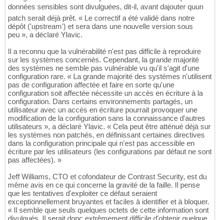
données sensibles sont divulguées, dit-il, avant dajouter quun
patch serait déjà prêt. « Le correctif a été validé dans notre
dépôt ('upstream') et sera dans une nouvelle version sous
peu », a déclaré Ylavic.
Il a reconnu que la vulnérabilité n'est pas difficile à reproduire
sur les systèmes concernés. Cependant, la grande majorité
des systèmes ne semble pas vulnérable vu qu'il s'agit d'une
configuration rare. « La grande majorité des systèmes n'utilisent
pas de configuration affectée et faire en sorte qu'une
configuration soit affectée nécessite un accès en écriture à la
configuration. Dans certains environnements partagés, un
utilisateur avec un accès en écriture pourrait provoquer une
modification de la configuration sans la connaissance d'autres
utilisateurs », a déclaré Ylavic. « Cela peut être atténué déjà sur
les systèmes non patchés, en définissant certaines directives
dans la configuration principale qui n'est pas accessible en
écriture par les utilisateurs (les configurations par défaut ne sont
pas affectées). »
Jeff Williams, CTO et cofondateur de Contrast Security, est du
même avis en ce qui concerne la gravité de la faille. Il pense
que les tentatives d'exploiter ce défaut seraient
exceptionnellement bruyantes et faciles à identifier et à bloquer.
« Il semble que seuls quelques octets de cette information sont
divulgués. Il serait donc extrêmement difficile d'obtenir quelque