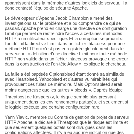
apparaissent dans la mémoire d'autres logiciels de serveur. Il a
donc contacté l'équipe de sécurité Apache.
Le développeur d'Apache Jacob Champion a mené des
investigations sur le problème et a pu comprendre ce qui se
passait. Apache prend en charge une directive de configuration
Limit qui permet de restreindre l'accès à certaines méthodes
HTTP à un utilisateur spécifique. Et la corruption se produit si
l'on définit la directive Limit dans un fichier .htaccess pour une
méthode HTTP qui n'est pas enregistrée globalement dans le
serveur. « La définition d'une directive Limit pour toute méthode
HTTP non valide dans un fichier .htaccess provoque une erreur
dans la construction de l'en-tête Allow », explique le chercheur.
La faille a été baptisée Optionsbleed étant donné sa similitude
avec Heartbleed, Yahoobleed et d'autres vulnérabilités qui
provoquent des fuites de mémoire. Mais Optionsbleed serait
moins dangereuse que les autres « bleeds ». Daprès léquipe
Threatpost de Kaspersky, le risque semble plus pressant
uniquement dans les environnements partagés, et seulement si
le logiciel exécute une certaine configuration rare.
Yann Ylavic, membre du Comité de gestion de projet de serveur
HTTP Apache, a déclaré à Threatpost que le risque est limité et
que seulement quelques octets sont divulgués dans les
configurations affectées. Il n'y a eu aucune indication que des