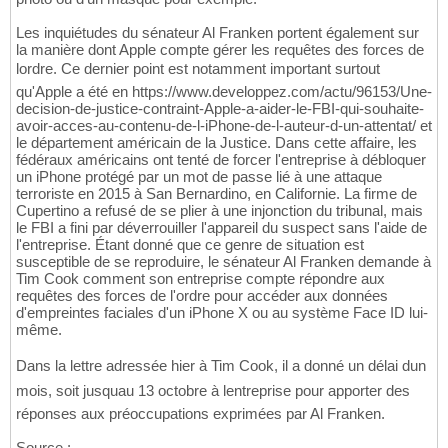
Les inquiétudes du sénateur Al Franken portent également sur
la manière dont Apple compte gérer les requêtes des forces de
lordre. Ce dernier point est notamment important surtout
qu'Apple a été en https://www.developpez.com/actu/96153/Une-
decision-de-justice-contraint-Apple-a-aider-le-FBI-qui-souhaite-
avoir-acces-au-contenu-de-l-iPhone-de-l-auteur-d-un-attentat/ et
le département américain de la Justice. Dans cette affaire, les
fédéraux américains ont tenté de forcer l'entreprise à débloquer
un iPhone protégé par un mot de passe lié à une attaque
terroriste en 2015 à San Bernardino, en Californie. La firme de
Cupertino a refusé de se plier à une injonction du tribunal, mais
le FBI a fini par déverrouiller l'appareil du suspect sans l'aide de
l'entreprise. Étant donné que ce genre de situation est
susceptible de se reproduire, le sénateur Al Franken demande à
Tim Cook comment son entreprise compte répondre aux
requêtes des forces de l'ordre pour accéder aux données
d'empreintes faciales d'un iPhone X ou au système Face ID lui-
même.
Dans la lettre adressée hier à Tim Cook, il a donné un délai dun
mois, soit jusquau 13 octobre à lentreprise pour apporter des
réponses aux préoccupations exprimées par Al Franken.
Source :