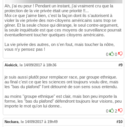
Ah, j'ai eu peur ! Pendant un instant, j'ai vraiment cru que la
protection de la vie privée était une priorité !!...
Moi ce que j'aime bien, c'est la façon dont ils s'autorisent à
violer la vie privée des non-citoyens américains sans trop se
gêner. Et la seule chose qui dérange, le seul contre-argument,
la seule inquiétude est que ces moyens de surveillance pourrait
éventuellement toucher quelques citoyens américains.
La vie privée des autres, on s'en fout, mais toucher la nôtre,
vous n'y pensez pas !
0
0
Aiekick
,
le 14/09/2017 à 18h36
#9
je suis aussi plutôt pour remplacer race, par groupe ethnique.
au final c'est ce que les sciences ont toujours voulu dire, mais
les "bas du plafond" l'ont détourné de son sens sous entendu.
au moins "groupe ethnique" est clair, mais bon peu importe la
forme, les "bas du plafond" défendront toujours leur visions, peu
importe le mot qu'on lui donne..
0
2
Neckara
,
le 14/09/2017 à 19h49
#10