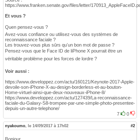
https://www.franken.senate.gov/files/letter/170913_AppleFaceID.p
Et vous ?
Quen pensez-vous ?
Avez-vous confiance ou utilisez-vous des systèmes de
reconnaissance faciale ?
Les trouvez-vous plus sûrs qu'un bon mot de passe ?
Pensez-vous que le Face ID de liPhone X pourrait être un
véritable problème pour les forces de lordre ?
Voir aussi :
https://www.developpez.com/actu/160121/Keynote-2017-Apple-
devoile-son-iPhone-X-au-design-borderless-et-au-bouton-
Home-virtuel-ainsi-que-deux-nouveaux-iPhone-8/
https://www.developpez.com/actu/127439/La-reconnaissance-
faciale-du-Galaxy-S8-trompee-par-une-simple-photo-presentee-
depuis-un-autre-telephone/
7
0
nyakoumo
,
le 14/09/2017 à 17h02
#2
Bonjour,