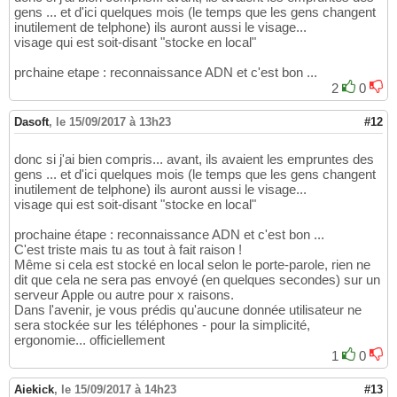
gens ... et d'ici quelques mois (le temps que les gens changent
inutilement de telphone) ils auront aussi le visage...
visage qui est soit-disant "stocke en local"
prchaine etape : reconnaissance ADN et c'est bon ...
2
0
Dasoft
,
le 15/09/2017 à 13h23
#12
donc si j'ai bien compris... avant, ils avaient les empruntes des
gens ... et d'ici quelques mois (le temps que les gens changent
inutilement de telphone) ils auront aussi le visage...
visage qui est soit-disant "stocke en local"
prochaine étape : reconnaissance ADN et c'est bon ...
C'est triste mais tu as tout à fait raison !
Même si cela est stocké en local selon le porte-parole, rien ne
dit que cela ne sera pas envoyé (en quelques secondes) sur un
serveur Apple ou autre pour x raisons.
Dans l'avenir, je vous prédis qu'aucune donnée utilisateur ne
sera stockée sur les téléphones - pour la simplicité,
ergonomie... officiellement
1
0
Aiekick
,
le 15/09/2017 à 14h23
#13