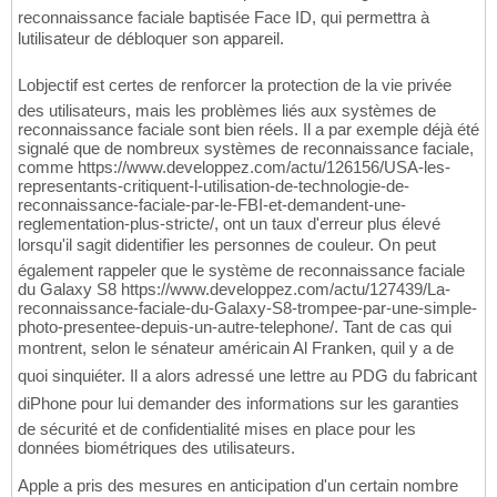
reconnaissance faciale baptisée Face ID, qui permettra à
lutilisateur de débloquer son appareil.
Lobjectif est certes de renforcer la protection de la vie privée
des utilisateurs, mais les problèmes liés aux systèmes de
reconnaissance faciale sont bien réels. Il a par exemple déjà été
signalé que de nombreux systèmes de reconnaissance faciale,
comme https://www.developpez.com/actu/126156/USA-les-
representants-critiquent-l-utilisation-de-technologie-de-
reconnaissance-faciale-par-le-FBI-et-demandent-une-
reglementation-plus-stricte/, ont un taux d'erreur plus élevé
lorsqu'il sagit didentifier les personnes de couleur. On peut
également rappeler que le système de reconnaissance faciale
du Galaxy S8 https://www.developpez.com/actu/127439/La-
reconnaissance-faciale-du-Galaxy-S8-trompee-par-une-simple-
photo-presentee-depuis-un-autre-telephone/. Tant de cas qui
montrent, selon le sénateur américain Al Franken, quil y a de
quoi sinquiéter. Il a alors adressé une lettre au PDG du fabricant
diPhone pour lui demander des informations sur les garanties
de sécurité et de confidentialité mises en place pour les
données biométriques des utilisateurs.
Apple a pris des mesures en anticipation d'un certain nombre