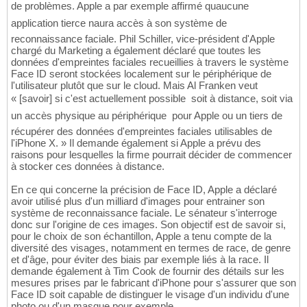
de problèmes. Apple a par exemple affirmé quaucune
application tierce naura accès à son système de
reconnaissance faciale. Phil Schiller, vice-président d'Apple
chargé du Marketing a également déclaré que toutes les
données d'empreintes faciales recueillies à travers le système
Face ID seront stockées localement sur le périphérique de
l'utilisateur plutôt que sur le cloud. Mais Al Franken veut
« [savoir] si c'est actuellement possible  soit à distance, soit via
un accès physique au périphérique  pour Apple ou un tiers de
récupérer des données d'empreintes faciales utilisables de
l'iPhone X. » Il demande également si Apple a prévu des
raisons pour lesquelles la firme pourrait décider de commencer
à stocker ces données à distance.
En ce qui concerne la précision de Face ID, Apple a déclaré
avoir utilisé plus d'un milliard d'images pour entrainer son
système de reconnaissance faciale. Le sénateur s'interroge
donc sur l'origine de ces images. Son objectif est de savoir si,
pour le choix de son échantillon, Apple a tenu compte de la
diversité des visages, notamment en termes de race, de genre
et d'âge, pour éviter des biais par exemple liés à la race. Il
demande également à Tim Cook de fournir des détails sur les
mesures prises par le fabricant d'iPhone pour s'assurer que son
Face ID soit capable de distinguer le visage d'un individu d'une
photo ou d'un masque pour exemple.