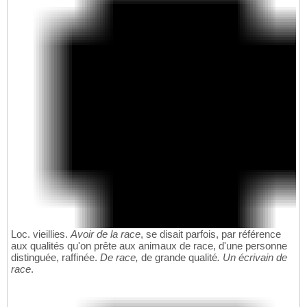
Loc. vieillies.
Avoir de la race
, se disait parfois, par référence
aux qualités qu'on prête aux animaux de race, d'une personne
distinguée, raffinée.
De race,
de grande qualité
. Un écrivain de
race
.