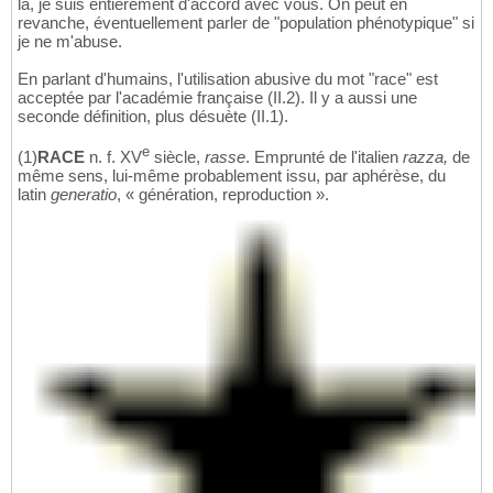
là, je suis entièrement d'accord avec vous. On peut en
revanche, éventuellement parler de "population phénotypique" si
je ne m'abuse.
En parlant d'humains, l'utilisation abusive du mot "race" est
acceptée par l'académie française (II.2). Il y a aussi une
seconde définition, plus désuète (II.1).
e
(1)
RACE
n. f. XV
siècle,
rasse
. Emprunté de l'italien
razza,
de
même sens, lui-même probablement issu, par aphérèse, du
latin
generatio
, « génération, reproduction ».