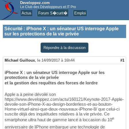
Developpez.com
Le Club des Développeurs et IT Pro
Actus
Forum S�curit�
Emploi
Sécurité
:
iPhone X : un sénateur US interroge Apple
sur les protections de la vie privée
Répondre à la discussion
Michael Guilloux
,
le 14/09/2017 à 16h44
#1
iPhone X : un sénateur US interroge Apple sur les
protections de la vie privée
et la gestion des requêtes des forces de lordre
Apple a à peine dévoilé son
https://www.developpez.com/actu/160121/Keynote-2017-Apple-
devoile-son-iPhone-X-au-design-borderless-et-au-bouton-
Home-virtuel-ainsi-que-deux-nouveaux-iPhone-8/ que celui-ci
suscite déjà des inquiétudes relatives à la vie privée. Ce
e
smartphone ultra haut de gamme lancé à loccasion du 10
anniversaire de liPhone embarque une technologie de