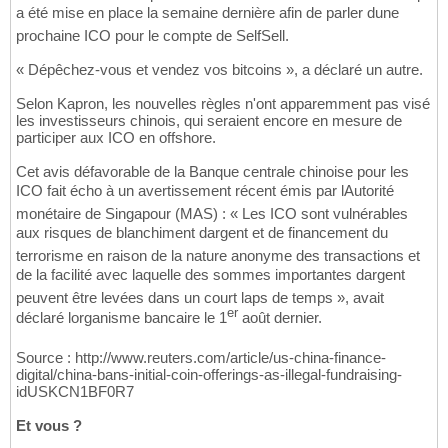
a été mise en place la semaine dernière afin de parler dune
prochaine ICO pour le compte de SelfSell.
« Dépêchez-vous et vendez vos bitcoins », a déclaré un autre.
Selon Kapron, les nouvelles règles n'ont apparemment pas visé
les investisseurs chinois, qui seraient encore en mesure de
participer aux ICO en offshore.
Cet avis défavorable de la Banque centrale chinoise pour les
ICO fait écho à un avertissement récent émis par lAutorité
monétaire de Singapour (MAS) : « Les ICO sont vulnérables
aux risques de blanchiment dargent et de financement du
terrorisme en raison de la nature anonyme des transactions et
de la facilité avec laquelle des sommes importantes dargent
peuvent être levées dans un court laps de temps », avait
er
déclaré lorganisme bancaire le 1
août dernier.
Source : http://www.reuters.com/article/us-china-finance-
digital/china-bans-initial-coin-offerings-as-illegal-fundraising-
idUSKCN1BF0R7
Et vous ?