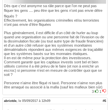
Dès que c'est anonyme sa râle parce que l'on ne peut pas
fliquer les gens .... peu être que les gens n'ont pas envie dêtre
fliqués ?
Effectivement, les organisations criminelles et/ou terroristes
n'ont pas envie d'être fliquées
Plus généralement, il est difficile d'un côté de hurler au loup
quand une organisation ou une personne fait de l'évasion ou de
la dissimulation fiscale (ou tout autre type de fraude financière)
et d'un autre côté refuser que les systèmes monétaires
dématérialisés répondent aux mêmes exigences de traçabilité
que les systèmes basés sur les monnaies étatiques.
Il en est de même pour la protection des investisseurs.
Comment garantir que les capitaux investis sont bel et bien
utilisés comme il a été prévu de le faire (et non à enrichir un
escroc) si personne n'est en mesure de contrôler quoi que se
soit ?
Personne n'aime être fliqué ni taxé. Personne n'aime non plus
être arnaqué ou associé à la mafia (sauf les mafieux bien sûr)
3
1
abriotde
,
le 05/09/2017 à 12h09
#6