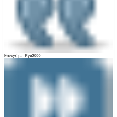
Envoyé par
Ryu2000