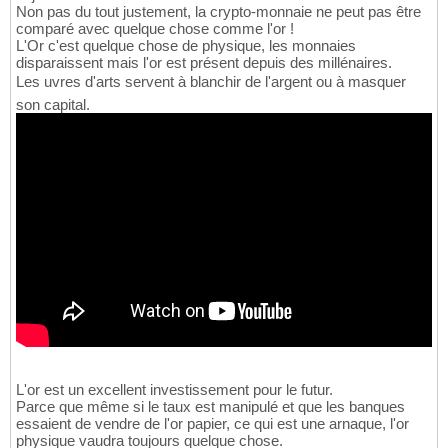
Non pas du tout justement, la crypto-monnaie ne peut pas être
comparé avec quelque chose comme l'or !
L'Or c'est quelque chose de physique, les monnaies
disparaissent mais l'or est présent depuis des millénaires.
Les uvres d'arts servent à blanchir de l'argent ou à masquer
son capital.
L'or est un excellent investissement pour le futur.
Parce que même si le taux est manipulé et que les banques
essaient de vendre de l'or papier, ce qui est une arnaque, l'or
physique vaudra toujours quelque chose.