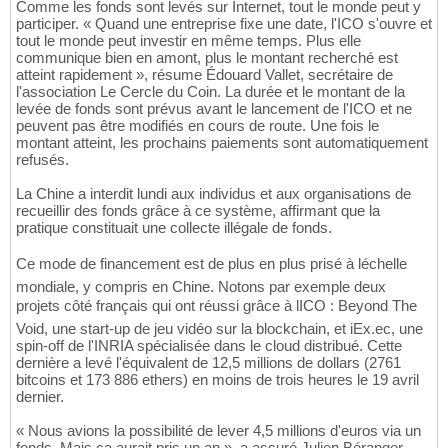
Comme les fonds sont levés sur Internet, tout le monde peut y
participer. « Quand une entreprise fixe une date, l'ICO s'ouvre et
tout le monde peut investir en même temps. Plus elle
communique bien en amont, plus le montant recherché est
atteint rapidement », résume Édouard Vallet, secrétaire de
l'association Le Cercle du Coin. La durée et le montant de la
levée de fonds sont prévus avant le lancement de l'ICO et ne
peuvent pas être modifiés en cours de route. Une fois le
montant atteint, les prochains paiements sont automatiquement
refusés.
La Chine a interdit lundi aux individus et aux organisations de
recueillir des fonds grâce à ce système, affirmant que la
pratique constituait une collecte illégale de fonds.
Ce mode de financement est de plus en plus prisé à léchelle
mondiale, y compris en Chine. Notons par exemple deux
projets côté français qui ont réussi grâce à lICO : Beyond The
Void, une start-up de jeu vidéo sur la blockchain, et iEx.ec, une
spin-off de l'INRIA spécialisée dans le cloud distribué. Cette
dernière a levé l'équivalent de 12,5 millions de dollars (2761
bitcoins et 173 886 ethers) en moins de trois heures le 19 avril
dernier.
« Nous avions la possibilité de lever 4,5 millions d'euros via un
fonds. Mais ça aurait pris un an », a assuré Julien Béranger,