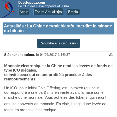
Developpez.com
Le Club des Développeurs et IT Pro
Actus
Forum Actualit�s
Emploi
Actualités
:
La Chine devrait bientôt interdire le minage
du bitcoin
Répondre à la discussion
Stéphane le calme
,
le 04/09/2017 à 16h37
#1
Monnaie électronique : la Chine rend les levées de fonds de
type ICO illégales,
et invite ceux qui en ont profité à procéder à des
remboursements
Un ICO, pour Initial Coin Offering, est un token (qui peut
correspondre à une part) mis en vente avant la mise sur le
marché dune monnaie. Vous achetez des tokens, qui seront
ensuite convertis en monnaie. En clair, il sagit dune levée de
fonds en monnaie électronique.