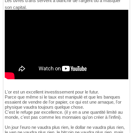
Les uvres d'arts servent à blanchir de l'argent ou à masquer
son capital.
L'or est un excellent investissement pour le futur.
Parce que même si le taux est manipulé et que les banques
essaient de vendre de l'or papier, ce qui est une arnaque, l'or
physique vaudra toujours quelque chose.
C'est le refuge par excellence. (il y en a une quantité limité au
monde, c'est pas comme les monnaies qu'on créer à l'infini).
Un jour l'euro ne vaudra plus rien, le dollar ne vaudra plus rien,
le yen ne vaudra plus rien, le bitcoin ne vaudra plus rien, mais