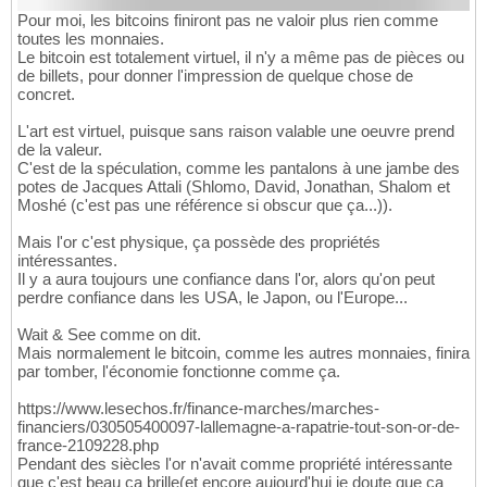
Pour moi, les bitcoins finiront pas ne valoir plus rien comme
toutes les monnaies.
Le bitcoin est totalement virtuel, il n'y a même pas de pièces ou
de billets, pour donner l'impression de quelque chose de
concret.
L'art est virtuel, puisque sans raison valable une oeuvre prend
de la valeur.
C'est de la spéculation, comme les pantalons à une jambe des
potes de Jacques Attali (Shlomo, David, Jonathan, Shalom et
Moshé (c'est pas une référence si obscur que ça...)).
Mais l'or c'est physique, ça possède des propriétés
intéressantes.
Il y a aura toujours une confiance dans l'or, alors qu'on peut
perdre confiance dans les USA, le Japon, ou l'Europe...
Wait & See comme on dit.
Mais normalement le bitcoin, comme les autres monnaies, finira
par tomber, l'économie fonctionne comme ça.
https://www.lesechos.fr/finance-marches/marches-
financiers/030505400097-lallemagne-a-rapatrie-tout-son-or-de-
france-2109228.php
Pendant des siècles l'or n'avait comme propriété intéressante
que c'est beau ça brille(et encore aujourd'hui je doute que ça