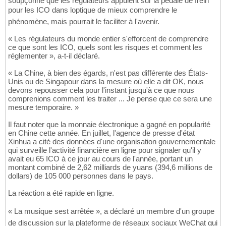
soupçonne que les régulateurs appuient sur la pédale de frein
pour les ICO dans loptique de mieux comprendre le
phénomène, mais pourrait le faciliter à l'avenir.
« Les régulateurs du monde entier s'efforcent de comprendre
ce que sont les ICO, quels sont les risques et comment les
réglementer », a-t-il déclaré.
« La Chine, à bien des égards, n'est pas différente des États-
Unis ou de Singapour dans la mesure où elle a dit OK, nous
devons repousser cela pour l'instant jusqu'à ce que nous
comprenions comment les traiter ... Je pense que ce sera une
mesure temporaire. »
Il faut noter que la monnaie électronique a gagné en popularité
en Chine cette année. En juillet, l'agence de presse d'état
Xinhua a cité des données d'une organisation gouvernementale
qui surveille l'activité financière en ligne pour signaler qu'il y
avait eu 65 ICO à ce jour au cours de l'année, portant un
montant combiné de 2,62 milliards de yuans (394,6 millions de
dollars) de 105 000 personnes dans le pays.
La réaction a été rapide en ligne.
« La musique sest arrêtée », a déclaré un membre d'un groupe
de discussion sur la plateforme de réseaux sociaux WeChat qui