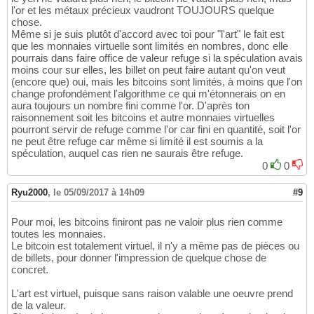
l'or et les métaux précieux vaudront TOUJOURS quelque
chose.
Même si je suis plutôt d'accord avec toi pour "l'art" le fait est
que les monnaies virtuelle sont limités en nombres, donc elle
pourrais dans faire office de valeur refuge si la spéculation avais
moins cour sur elles, les billet on peut faire autant qu'on veut
(encore que) oui, mais les bitcoins sont limités, à moins que l'on
change profondément l'algorithme ce qui m'étonnerais on en
aura toujours un nombre fini comme l'or. D'après ton
raisonnement soit les bitcoins et autre monnaies virtuelles
pourront servir de refuge comme l'or car fini en quantité, soit l'or
ne peut être refuge car même si limité il est soumis a la
spéculation, auquel cas rien ne saurais être refuge.
0
0
Ryu2000
,
le 05/09/2017 à 14h09
#9
Pour moi, les bitcoins finiront pas ne valoir plus rien comme
toutes les monnaies.
Le bitcoin est totalement virtuel, il n'y a même pas de pièces ou
de billets, pour donner l'impression de quelque chose de
concret.
L'art est virtuel, puisque sans raison valable une oeuvre prend
de la valeur.