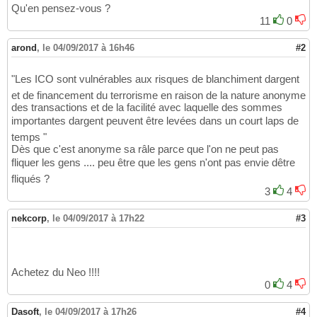
Qu'en pensez-vous ?
11
0
arond
,
le 04/09/2017 à 16h46
#2
"Les ICO sont vulnérables aux risques de blanchiment dargent
et de financement du terrorisme en raison de la nature anonyme
des transactions et de la facilité avec laquelle des sommes
importantes dargent peuvent être levées dans un court laps de
temps "
Dès que c'est anonyme sa râle parce que l'on ne peut pas
fliquer les gens .... peu être que les gens n'ont pas envie dêtre
fliqués ?
3
4
nekcorp
,
le 04/09/2017 à 17h22
#3
Achetez du Neo !!!!
0
4
Dasoft
,
le 04/09/2017 à 17h26
#4