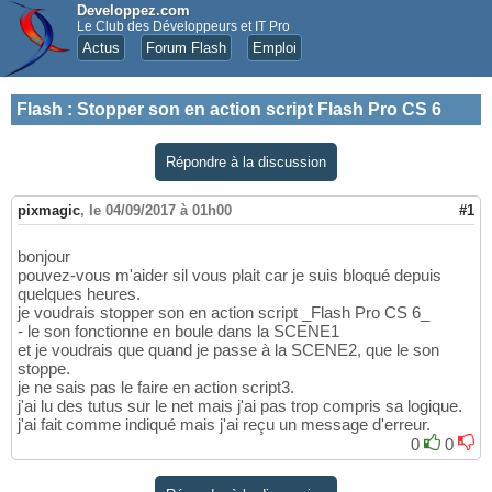
Developpez.com
Le Club des Développeurs et IT Pro
Actus
Forum Flash
Emploi
Flash
:
Stopper son en action script Flash Pro CS 6
Répondre à la discussion
pixmagic
,
le 04/09/2017 à 01h00
#1
bonjour
pouvez-vous m'aider sil vous plait car je suis bloqué depuis
quelques heures.
je voudrais stopper son en action script _Flash Pro CS 6_
- le son fonctionne en boule dans la SCENE1
et je voudrais que quand je passe à la SCENE2, que le son
stoppe.
je ne sais pas le faire en action script3.
j'ai lu des tutus sur le net mais j'ai pas trop compris sa logique.
j'ai fait comme indiqué mais j'ai reçu un message d'erreur.
0
0