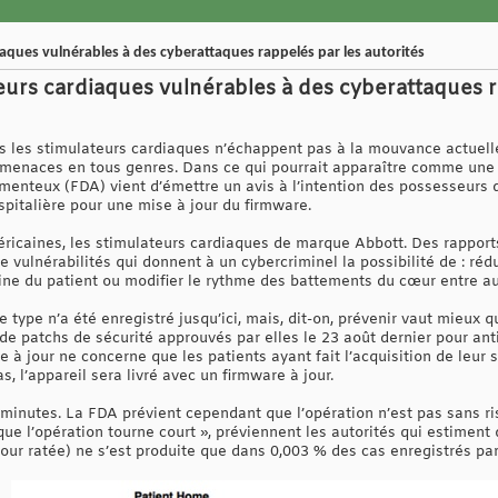
aques vulnérables à des cyberattaques rappelés par les autorités
eurs cardiaques vulnérables à des cyberattaques r
 les stimulateurs cardiaques n’échappent pas à la mouvance actuelle 
ermenaces en tous genres. Dans ce qui pourrait apparaître comme une
menteux (FDA) vient d’émettre un avis à l’intention des possesseurs 
spitalière pour une mise à jour du firmware.
éricaines, les stimulateurs cardiaques de marque Abbott. Des rapport
e vulnérabilités qui donnent à un cybercriminel la possibilité de : rédu
rine du patient ou modifier le rythme des battements du cœur entre aut
type n’a été enregistré jusqu’ici, mais, dit-on, prévenir vaut mieux q
de patchs de sécurité approuvés par elles le 23 août dernier pour anti
 à jour ne concerne que les patients ayant fait l’acquisition de leur 
, l’appareil sera livré avec un firmware à jour.
s minutes. La FDA prévient cependant que l’opération n’est pas sans r
 que l’opération tourne court », préviennent les autorités qui estiment
our ratée) ne s’est produite que dans 0,003 % des cas enregistrés par l