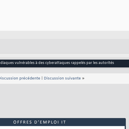
rdiaques vulnérables à des cyberattaques rappelés par les autorités
iscussion précédente
|
Discussion suivante
»