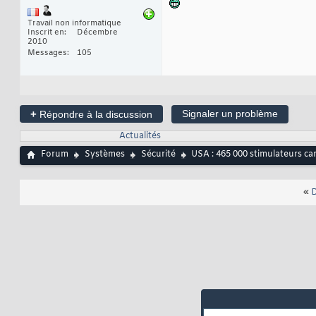
Travail non informatique
Inscrit en
Décembre
2010
Messages
105
+
Signaler un problème
Répondre à la discussion
Actualités
Forum
Systèmes
Sécurité
USA : 465 000 stimulateurs ca
«
D