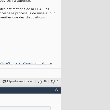
evice) l’a autorisé.
 des estimations de la FDA. Les
oncerne le processus de mise à jour.
vérifier que des dispositions
 WhiteScope et Ponemon Institute
Répondre avec citation
10
0
#2