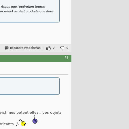
 risque que l’opération tourne
our ratée) ne s’est produite que dans
Répondre avec citation
2
0
#3
ctimes potentielles... Les objets
abricants