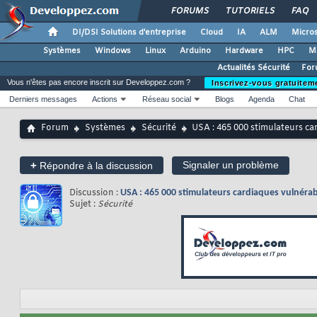
FORUMS
TUTORIELS
FAQ
DI/DSI Solutions d'entreprise
Cloud
IA
ALM
Micros
Systèmes
Windows
Linux
Arduino
Hardware
HPC
M
Actualités Sécurité
For
Vous n'êtes pas encore inscrit sur Developpez.com ?
Inscrivez-vous gratuitem
Derniers messages
Actions
Réseau social
Blogs
Agenda
Chat
Forum
Systèmes
Sécurité
USA : 465 000 stimulateurs ca
+
Signaler un problème
Répondre à la discussion
Discussion :
USA : 465 000 stimulateurs cardiaques vulnérab
Sujet :
Sécurité