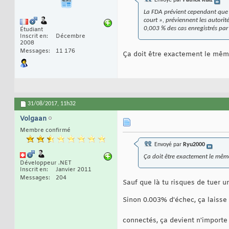
Envoyé par
Patrick Ruiz
La FDA prévient cependant que l’
court », préviennent les autorit
0,003 % des cas enregistrés par l
Étudiant
Inscrit en
Décembre
2008
Messages
11 176
Ça doit être exactement le même
31/08/2017,
11h32
Volgaan
Membre confirmé
Envoyé par
Ryu2000
Ça doit être exactement le même
Développeur .NET
Inscrit en
Janvier 2011
Messages
204
Sauf que là tu risques de tuer u
Sinon 0.003% d'échec, ça laisse
connectés, ça devient n'importe 