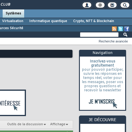
CLUB
Systèmes
Virtualisation
Informatique quantique
Crypto, NFT & Blockchain
urces Sécurité
Recherche avancée
Navigation
Inscrivez-vous
gratuitement
pour pouvoir participer,
suivre les réponses en
temps réel, voter pour
les messages, poser vos
propres questions et
recevoir la newsletter
Outils de la discussion
Affichage