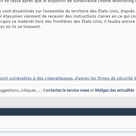
if se fasse après que le dispositif de surveillance (Home Monitoring D
 sont disséminés sur l’ensemble du territoire des États-Unis, d’après
sol étasunien viennent de recevoir des instructions claires en ce qui c
cquis ce matériel hors des frontières des États-Unis, il faudra encore 
ys où ils se trouvent.
sont vulnérables à des cyberattaques, d'après les firmes de sécurité
gestions, critiques, ... :
Contactez le service news
et
Rédigez des actualités