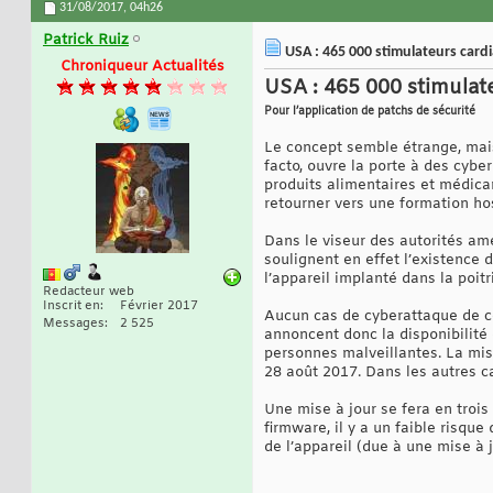
31/08/2017,
04h26
Patrick Ruiz
USA : 465 000 stimulateurs cardi
Chroniqueur Actualités
USA : 465 000 stimulat
Pour l’application de patchs de sécurité
Le concept semble étrange, mais
facto, ouvre la porte à des cyb
produits alimentaires et médica
retourner vers une formation ho
Dans le viseur des autorités am
soulignent en effet l’existence d
l’appareil implanté dans la poit
Redacteur web
Inscrit en
Février 2017
Aucun cas de cyberattaque de ce 
Messages
2 525
annoncent donc la disponibilité 
personnes malveillantes. La mise
28 août 2017. Dans les autres cas
Une mise à jour se fera en troi
firmware, il y a un faible risque
de l’appareil (due à une mise à j