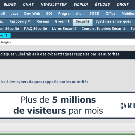
BLOGS
CHAT
NEWSLETTER
EMPLOI
ÉTUDES
DROIT
oft
Java
Dév. Web
EDI
Programmation
SGBD
Office
Mobiles
ac
Raspberry Pi
Réseau
Green IT
Sécurité
Systèmes embarqués
um Sécurité
F.A.Q Sécurité
Livres Sécurité
Cours et Tutoriels Sécurité
So
ent !
Règles
rdiaques vulnérables à des cyberattaques rappelés par les autorités
les à des cyberattaques rappelés par les autorités