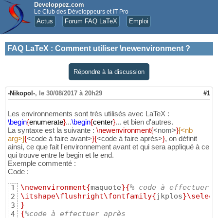
Developpez.com
Le Club des Développeurs et IT Pro
Actus
Forum FAQ LaTeX
Emploi
FAQ LaTeX
:
Comment utiliser \newenvironment ?
Répondre à la discussion
-Nikopol-
,
le 30/08/2017 à 20h29
#1
Les environnements sont très utilisés avec LaTeX :
\begin
{
enumerate
}
...
\begin
{
center
}
... et bien d'autres.
La syntaxe est la suivante :
\newenvironment
{
<nom>
}
[<nb
arg>]
{
<code à faire avant>
}{
<code à faire après>
}
, on définit
ainsi, ce que fait l'environnement avant et qui sera appliqué à ce
qui trouve entre le begin et le end.
Exemple commenté :
Code :
\newenvironment
{
maquote
}{
% code à effectuer a
1
\itshape
\flushright
\fontfamily
{
jkplos
}
\select
2
}
3
{
%code à effectuer après
4