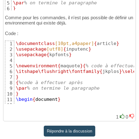
\par
% on termine le paragraphe
5
}
6
Comme pour les commandes, il n'est pas possible de définir un
environnement qui existe déjà.
Code :
\documentclass
[10pt,a4paper]
{
article
}
1
\usepackage
[utf8]
{
inputenc
}
2
\usepackage
{
kpfonts
}
3
4
\newenvironment
{
maquote
}{
% code à effectuer 
5
\itshape
\flushright
\fontfamily
{
jkplos
}
\selec
6
}
7
{
%code à effectuer après
8
\par
% on termine le paragraphe
9
}
10
\begin
{
document
}
11
12
\begin
{
maquote
}
13
Heureux qui, comme Ulysse, a fait un beau vo
14
1
0
Ou comme cestui là qui conquit la toison,
\\
15
Et puis est retourné, plein d'usage et raiso
16
Répondre à la discussion
Vivre entre ses parents le reste de son âge 
17
18