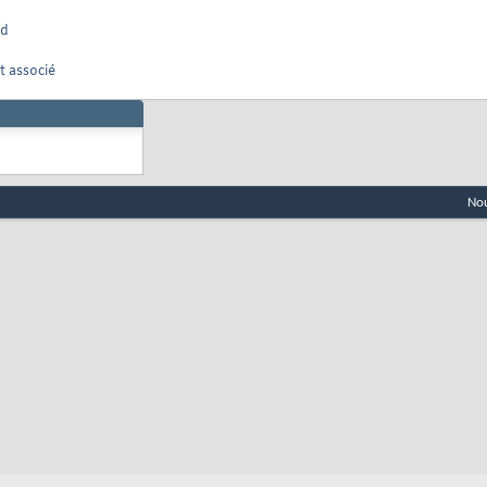
nd
t associé
Nou