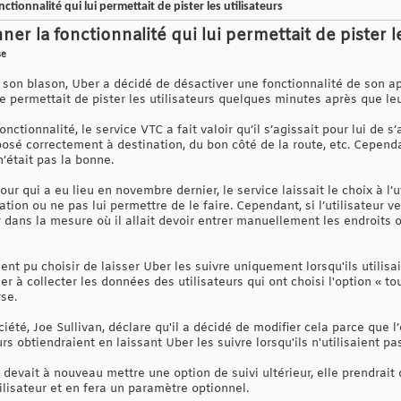
ionnalité qui lui permettait de pister les utilisateurs
r la fonctionnalité qui lui permettait de pister le
se
 son blason, Uber a décidé de désactiver une fonctionnalité de son a
elle permettait de pister les utilisateurs quelques minutes après que l
onctionnalité, le service VTC a fait valoir qu’il s’agissait pour lui de s’
posé correctement à destination, du bon côté de la route, etc. Cependan
n’était pas la bonne.
ur qui a eu lieu en novembre dernier, le service laissait le choix à l’u
tion ou ne pas lui permettre de le faire. Cependant, si l’utilisateur ve
dans la mesure où il allait devoir entrer manuellement les endroits où 
ent pu choisir de laisser Uber les suivre uniquement lorsqu'ils utilisa
er à collecter les données des utilisateurs qui ont choisi l'option « t
rse.
iété, Joe Sullivan, déclare qu'il a décidé de modifier cela parce que l
 obtiendraient en laissant Uber les suivre lorsqu'ils n'utilisaient pas
e devait à nouveau mettre une option de suivi ultérieur, elle prendrait
ilisateur et en fera un paramètre optionnel.