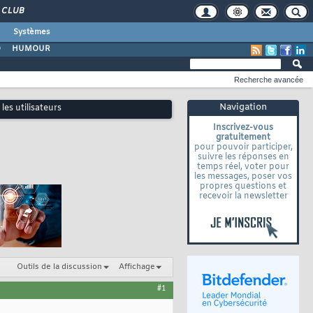
CLUB
Systèmes
O
HUMOUR
Recherche avancée
Navigation
les utilisateurs
Inscrivez-vous
gratuitement
pour pouvoir participer,
suivre les réponses en
temps réel, voter pour
les messages, poser vos
propres questions et
recevoir la newsletter
Outils de la discussion
Affichage
#1