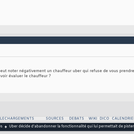
 peut noter négativement un chauffeur uber qui refuse de vous prendr
voir évaluer le chauffeur ?
ELECHARGEMENTS
SOURCES
DEBATS
WIKI
DICO
CALENDRIE
és
Uber décide d'abandonner la fonctionnalité qui lui permettait de pister 