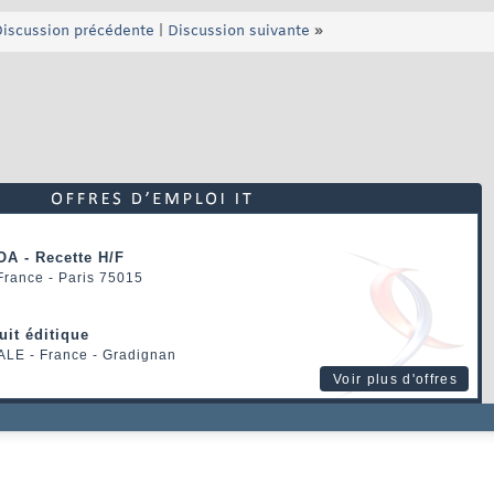
iscussion précédente
|
Discussion suivante
»
OA - Recette H/F
 France - Paris 75015
uit éditique
ALE
- France - Gradignan
Voir plus d'offres