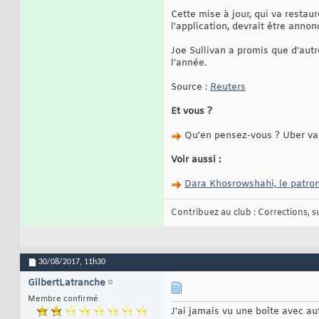
Cette mise à jour, qui va restau
l'application, devrait être anno
Joe Sullivan a promis que d’autr
l’année.
Source :
Reuters
Et vous ?
Qu'en pensez-vous ? Uber va-t
Voir aussi :
Dara Khosrowshahi, le patron
Contribuez au club : Corrections, sug
30/08/2017,
11h30
GilbertLatranche
Membre confirmé
J'ai jamais vu une boîte avec a