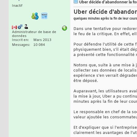
Uber décide d'abandonner la fonct
Inactif
Uber décide d'abandonne
quelques minutes après la fin de leur cour
Dans une tentative pour redorer
Administrateur de base de
le feu de la critique. En effet, 
données
Inscrit en
Mars 2013
Pour défendre l’utilité de cette f
Messages
10 084
physiquement bien, s’il était dé
a présenté cette fonctionnalité 
Notons que, suite à une mise à jo
collecter ses données de localisa
expérience s’en verrait dégrader 
être déposé.
Auparavant, les utilisateurs avai
la mise à jour, Uber a pu continu
minutes après la fin de leur cou
Le responsable en chef de la soc
valeur ajoutée les consommateurs
Et d’expliquer que si l'entrepris
clairement les avantages de l'ut