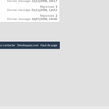
Dernier message:
22/12/2006,
10h17
Réponses:
3
Dernier message:
01/12/2006,
12h52
Réponses:
2
Dernier message:
26/07/2006,
14h40
s contacter
Developpez.com
Haut de page