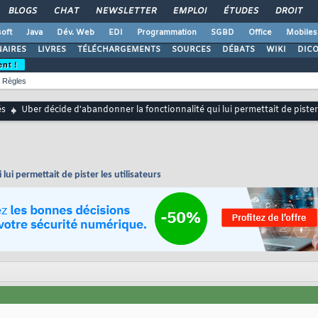
BLOGS
CHAT
NEWSLETTER
EMPLOI
ÉTUDES
DROIT
oft
Java
Dév. Web
EDI
Programmation
SGBD
Office
Mobiles
AIRES
LIVRES
TÉLÉCHARGEMENTS
SOURCES
DÉBATS
WIKI
DIC
ent !
Règles
és
Uber décide d'abandonner la fonctionnalité qui lui permettait de pister 
ui permettait de pister les utilisateurs