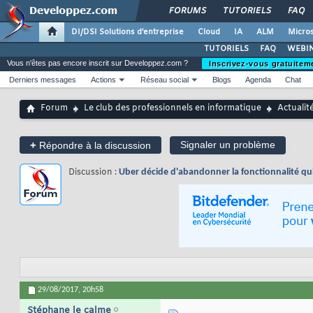
FORUMS
TUTORIELS
FAQ
DI/DSI Solutions d'entreprise
Cloud
IA
ALM
Micros
TUTORIELS
FAQ
WEBIN
Vous n'êtes pas encore inscrit sur Developpez.com ?
Inscrivez-vous gratuitem
Derniers messages
Actions
Réseau social
Blogs
Agenda
Chat
Forum
Le club des professionnels en informatique
Actualit
+
Signaler un problème
Répondre à la discussion
Discussion :
Uber décide d'abandonner la fonctionnalité qui l
29/08/2017,
20h58
Stéphane le calme