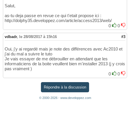
Salut,
as-tu deja passe en revue ce qui t'etait propose ici :
http://dolphy35.developpez.com/article/access2013/web/
0
0
vdbadr
,
le 28/08/2017 à 15h16
#3
Oui, j'y ai regardé mais je note des différences avec Ac2010 et
j'ai du mal a suivre le tuto
Je vais essayer de me débrouiller en attendant que les
informaticiens de la boite veuillent bien m'installer 2013 (j y crois
pas vraiment )
0
0
Répondre à la discussion
© 2000-2026 - www.developpez.com