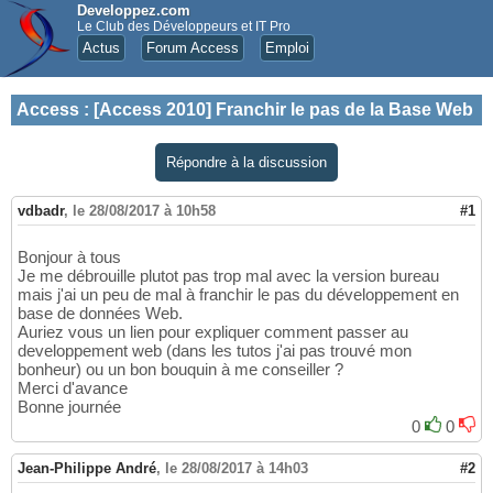
Developpez.com
Le Club des Développeurs et IT Pro
Actus
Forum Access
Emploi
Access
:
[Access 2010] Franchir le pas de la Base Web
Répondre à la discussion
vdbadr
,
le 28/08/2017 à 10h58
#1
Bonjour à tous
Je me débrouille plutot pas trop mal avec la version bureau
mais j'ai un peu de mal à franchir le pas du développement en
base de données Web.
Auriez vous un lien pour expliquer comment passer au
developpement web (dans les tutos j'ai pas trouvé mon
bonheur) ou un bon bouquin à me conseiller ?
Merci d'avance
Bonne journée
0
0
Jean-Philippe André
,
le 28/08/2017 à 14h03
#2