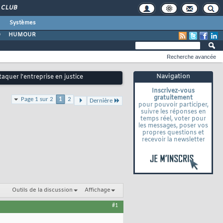
CLUB
Systèmes
O
HUMOUR
Recherche avancée
Navigation
taquer l'entreprise en justice
Inscrivez-vous
gratuitement
Page 1 sur 2
1
2
Dernière
pour pouvoir participer,
suivre les réponses en
temps réel, voter pour
les messages, poser vos
propres questions et
recevoir la newsletter
Outils de la discussion
Affichage
#1