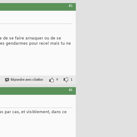
#5
pte de se faire arnaquer ou de se
 les gendarmes pour recel mais tu ne
Répondre avec citation
9
1
#6
s par cas, et visiblement, dans ce