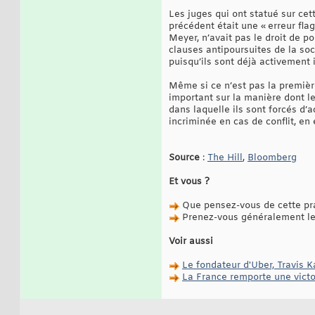
Les juges qui ont statué sur cett
précédent était une « erreur fla
Meyer, n’avait pas le droit de p
clauses antipoursuites de la soc
puisqu’ils sont déjà activement 
Même si ce n’est pas la première
important sur la manière dont le
dans laquelle ils sont forcés d’a
incriminée en cas de conflit, en 
Source
:
The Hill
,
Bloomberg
Et vous ?
Que pensez-vous de cette pr
Prenez-vous généralement le t
Voir aussi
Le fondateur d'Uber, Travis K
La France remporte une victoi