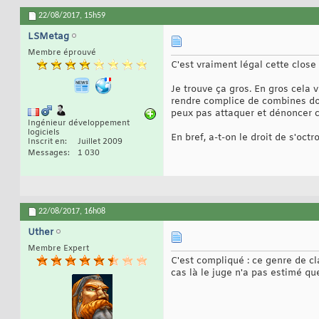
22/08/2017,
15h59
LSMetag
Membre éprouvé
C'est vraiment légal cette close
Je trouve ça gros. En gros cela v
rendre complice de combines dout
peux pas attaquer et dénoncer c
Ingénieur développement
logiciels
En bref, a-t-on le droit de s'oc
Inscrit en
Juillet 2009
Messages
1 030
22/08/2017,
16h08
Uther
Membre Expert
C'est compliqué : ce genre de cl
cas là le juge n'a pas estimé que