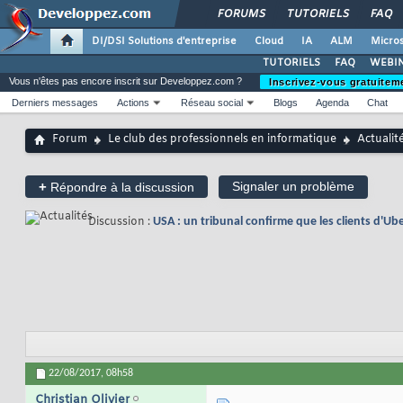
FORUMS
TUTORIELS
FAQ
DI/DSI Solutions d'entreprise
Cloud
IA
ALM
Micros
TUTORIELS
FAQ
WEBIN
Vous n'êtes pas encore inscrit sur Developpez.com ?
Inscrivez-vous gratuitem
Derniers messages
Actions
Réseau social
Blogs
Agenda
Chat
Forum
Le club des professionnels en informatique
Actualit
+
Signaler un problème
Répondre à la discussion
Discussion :
USA : un tribunal confirme que les clients d'Uber
22/08/2017,
08h58
Christian Olivier