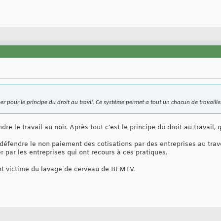
r pour le principe du droit au travil. Ce système permet a tout un chacun de travailler
dre le travail au noir. Après tout c'est le principe du droit au travail,
éfendre le non paiement des cotisations par des entreprises au trave
er par les entreprises qui ont recours à ces pratiques.
nt victime du lavage de cerveau de BFMTV.