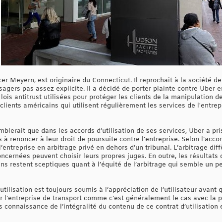
r Meyern, est originaire du Connecticut. Il reprochait à la société d
ssagers pas assez explicite. Il a décidé de porter plainte contre Uber 
s lois antitrust utilisées pour protéger les clients de la manipulation 
clients américains qui utilisent régulièrement les services de l'entre
blerait que dans les accords d’utilisation de ses services, Uber a pr
s à renoncer à leur droit de poursuite contre l’entreprise. Selon l’accor
c l’entreprise en arbitrage privé en dehors d’un tribunal. L’arbitrage d
ncernées peuvent choisir leurs propres juges. En outre, les résultats 
uns restent sceptiques quant à l’équité de l’arbitrage qui semble un 
’utilisation est toujours soumis à l’appréciation de l’utilisateur avan
ar l’entreprise de transport comme c’est généralement le cas avec la p
s connaissance de l’intégralité du contenu de ce contrat d’utilisation