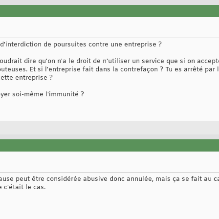
 d'interdiction de poursuites contre une entreprise ?
oudrait dire qu'on n'a le droit de n'utiliser un service que si on acce
euses. Et si l'entreprise fait dans la contrefaçon ? Tu es arrêté par
ette entreprise ?
troyer soi-même l'immunité ?
ause peut être considérée abusive donc annulée, mais ça se fait au ca
 c'était le cas.