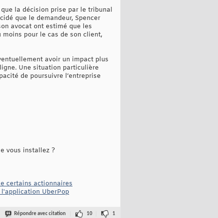
 que la décision prise par le tribunal
 décidé que le demandeur, Spencer
 son avocat ont estimé que les
u moins pour le cas de son client,
 éventuellement avoir un impact plus
igne. Une situation particulière
apacité de poursuivre l’entreprise
e vous installez ?
e certains actionnaires
e l'application UberPop
Répondre avec citation
10
1