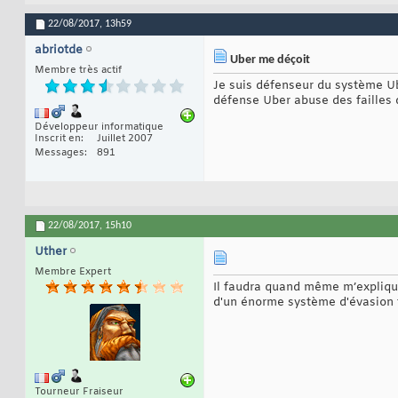
22/08/2017,
13h59
abriotde
Uber me déçoit
Membre très actif
Je suis défenseur du système Ube
défense Uber abuse des failles
Développeur informatique
Inscrit en
Juillet 2007
Messages
891
22/08/2017,
15h10
Uther
Membre Expert
Il faudra quand même m’expliquer
d'un énorme système d'évasion f
Tourneur Fraiseur