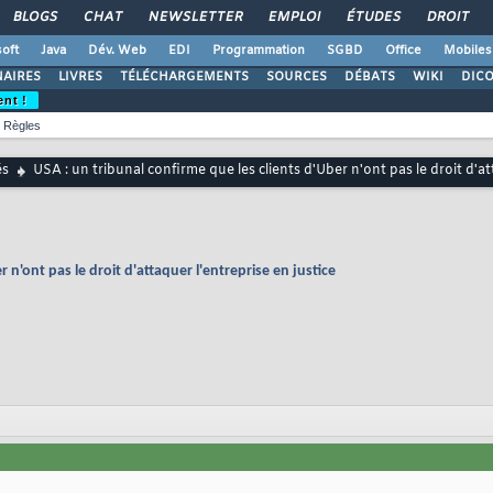
BLOGS
CHAT
NEWSLETTER
EMPLOI
ÉTUDES
DROIT
oft
Java
Dév. Web
EDI
Programmation
SGBD
Office
Mobiles
AIRES
LIVRES
TÉLÉCHARGEMENTS
SOURCES
DÉBATS
WIKI
DIC
ent !
Règles
és
USA : un tribunal confirme que les clients d'Uber n'ont pas le droit d'at
 n'ont pas le droit d'attaquer l'entreprise en justice