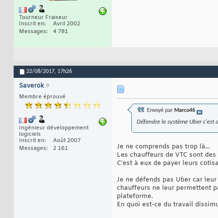
Tourneur Fraiseur
Inscrit en
Avril 2002
Messages
4 781
22/08/2017,
17h26
Saverok
Membre éprouvé
Envoyé par
Marco46
Défendre le système Uber c'est d
Ingénieur développement
logiciels
Inscrit en
Août 2007
Je ne comprends pas trop là...
Messages
2 161
Les chauffeurs de VTC sont des
C'est à eux de payer leurs coti
Je ne défends pas Uber car leur 
chauffeurs ne leur permettent pas
plateforme.
En quoi est-ce du travail dissim