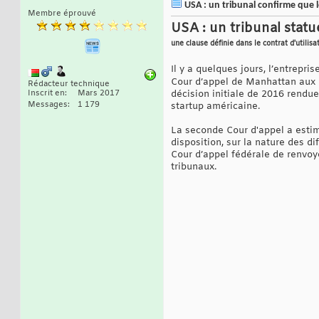
USA : un tribunal confirme que le
Membre éprouvé
USA : un tribunal statue
une clause définie dans le contrat d'utilisa
Il y a quelques jours, l’entrepr
Cour d’appel de Manhattan aux É
Rédacteur technique
décision initiale de 2016 rendue 
Inscrit en
Mars 2017
Messages
1 179
startup américaine.
La seconde Cour d'appel a estimé
disposition, sur la nature des di
Cour d’appel fédérale de renvoye
tribunaux.