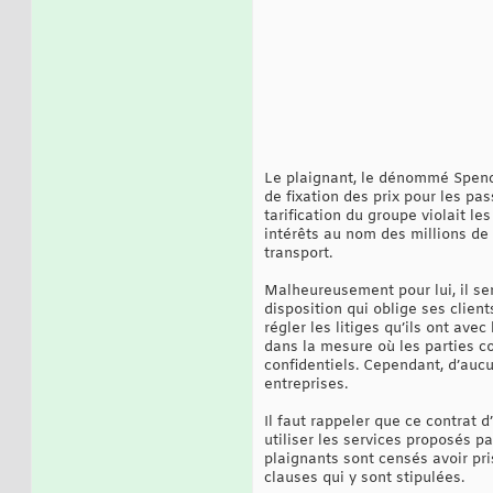
Le plaignant, le dénommé Spence
de fixation des prix pour les pa
tarification du groupe violait le
intérêts au nom des millions de 
transport.
Malheureusement pour lui, il sem
disposition qui oblige ses client
régler les litiges qu’ils ont ave
dans la mesure où les parties co
confidentiels. Cependant, d’auc
entreprises.
Il faut rappeler que ce contrat d
utiliser les services proposés p
plaignants sont censés avoir pri
clauses qui y sont stipulées.