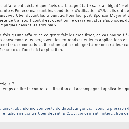
e affaire ont déclaré que l’avis d’arbitrage était « sans ambiguïté » et
grante ». En reconnaissant les conditions d’utilisation d’Uber, ils ont
oursuivre Uber devant les tribunaux. Pour leur part, Spencer Meyer et
iété de transport dont il est question ne devraient plus s’appliquer, d
impliqués devant les tribunaux.
 fois qu’une affaire de ce genre fait les gros titres, ce cas pourrait
s consommateurs perçoivent les entreprises et leurs applications en l
ccepter des contrats d’utilisation qui les obligent à renoncer à leur c
échange de l’accès à l’application.
atique ?
emps de lire le contrat d'utilisation qui accompagne l'application qu
alanick, abandonne son poste de directeur général, sous la pression d
re judiciaire contre Uber devant la CJUE, concernant l'interdiction d