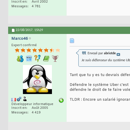
Inscrit en
Avril 2002
Messages
4 781
22/08/2017,
15h29
Marco46
Expert confirmé
Envoyé par
abriotde
Je suis défenseur du système Ube
Tant que tu y es tu devrais défen
Défendre le système Uber c'est d
défendre le droit de te faire vol
TLDR : Encore un salarié ignora
Développeur informatique
Inscrit en
Août 2005
Messages
4 419