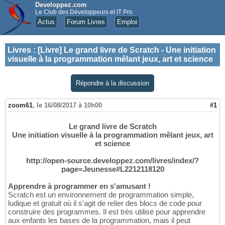
Developpez.com
Le Club des Développeurs et IT Pro
Actus
Forum Livres
Emploi
Livres
:
[Livre] Le grand livre de Scratch - Une initiation
visuelle à la programmation mêlant jeux, art et science
Répondre à la discussion
zoom61
,
le 16/08/2017 à 10h00
#1
Le grand livre de Scratch
Une initiation visuelle à la programmation mêlant jeux, art
et science
http://open-source.developpez.com/livres/index/?
page=Jeunesse#L2212118120
Apprendre à programmer en s'amusant !
Scratch est un environnement de programmation simple,
ludique et gratuit où il s'agit de relier des blocs de code pour
construire des programmes. Il est très utilisé pour apprendre
aux enfants les bases de la programmation, mais il peut