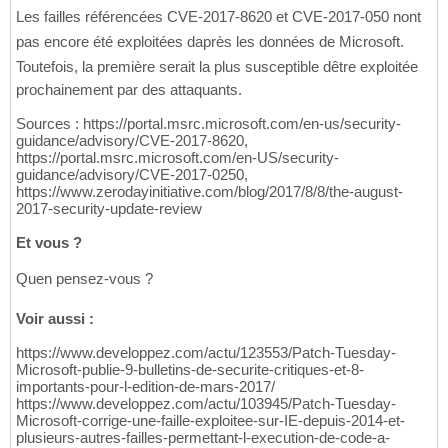
Les failles référencées CVE-2017-8620 et CVE-2017-050 nont
pas encore été exploitées daprès les données de Microsoft.
Toutefois, la première serait la plus susceptible dêtre exploitée
prochainement par des attaquants.
Sources : https://portal.msrc.microsoft.com/en-us/security-
guidance/advisory/CVE-2017-8620,
https://portal.msrc.microsoft.com/en-US/security-
guidance/advisory/CVE-2017-0250,
https://www.zerodayinitiative.com/blog/2017/8/8/the-august-
2017-security-update-review
Et vous ?
Quen pensez-vous ?
Voir aussi :
https://www.developpez.com/actu/123553/Patch-Tuesday-
Microsoft-publie-9-bulletins-de-securite-critiques-et-8-
importants-pour-l-edition-de-mars-2017/
https://www.developpez.com/actu/103945/Patch-Tuesday-
Microsoft-corrige-une-faille-exploitee-sur-IE-depuis-2014-et-
plusieurs-autres-failles-permettant-l-execution-de-code-a-