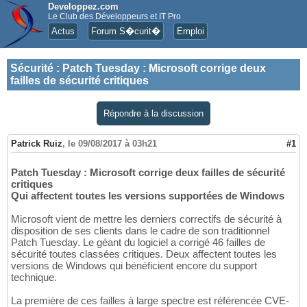
Developpez.com
Le Club des Développeurs et IT Pro
Actus
Forum S�curit�
Emploi
Sécurité
:
Patch Tuesday : Microsoft corrige deux
failles de sécurité critiques
Répondre à la discussion
Patrick Ruiz
,
le 09/08/2017 à 03h21
#1
Patch Tuesday : Microsoft corrige deux failles de sécurité
critiques
Qui affectent toutes les versions supportées de Windows
Microsoft vient de mettre les derniers correctifs de sécurité à
disposition de ses clients dans le cadre de son traditionnel
Patch Tuesday. Le géant du logiciel a corrigé 46 failles de
sécurité toutes classées critiques. Deux affectent toutes les
versions de Windows qui bénéficient encore du support
technique.
La première de ces failles à large spectre est référencée CVE-