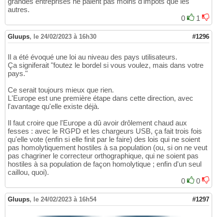
grandes entreprises ne paient pas moins d'impôts que les
autres.
0
1
Gluups
,
le 24/02/2023 à 16h30
#1296
Il a été évoqué une loi au niveau des pays utilisateurs.
Ça signiferait "foutez le bordel si vous voulez, mais dans votre
pays."
Ce serait toujours mieux que rien.
L'Europe est une première étape dans cette direction, avec
l'avantage qu'elle existe déjà.
Il faut croire que l'Europe a dû avoir drôlement chaud aux
fesses : avec le RGPD et les chargeurs USB, ça fait trois fois
qu'elle vote (enfin si elle finit par le faire) des lois qui ne soient
pas homolytiquement hostiles à sa population (ou, si on ne veut
pas chagriner le correcteur orthographique, qui ne soient pas
hostiles à sa population de façon homolytique ; enfin d'un seul
caillou, quoi).
0
0
Gluups
,
le 24/02/2023 à 16h54
#1297