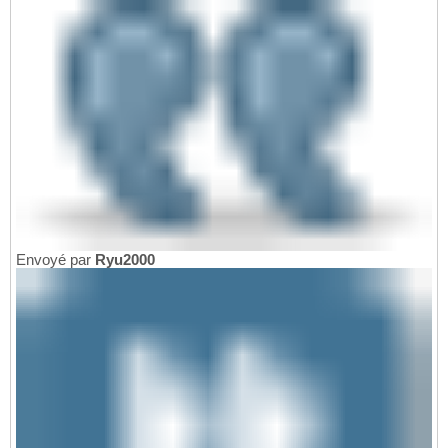
Envoyé par
Ryu2000