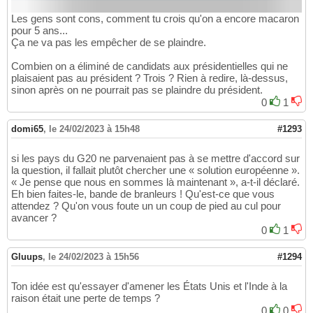
Les gens sont cons, comment tu crois qu'on a encore macaron
pour 5 ans...
Ça ne va pas les empêcher de se plaindre.
Combien on a éliminé de candidats aux présidentielles qui ne
plaisaient pas au président ? Trois ? Rien à redire, là-dessus,
sinon après on ne pourrait pas se plaindre du président.
0
1
domi65
,
le 24/02/2023 à 15h48
#1293
si les pays du G20 ne parvenaient pas à se mettre d'accord sur
la question, il fallait plutôt chercher une « solution européenne ».
« Je pense que nous en sommes là maintenant », a-t-il déclaré.
Eh bien faites-le, bande de branleurs ! Qu'est-ce que vous
attendez ? Qu'on vous foute un un coup de pied au cul pour
avancer ?
0
1
Gluups
,
le 24/02/2023 à 15h56
#1294
Ton idée est qu'essayer d'amener les États Unis et l'Inde à la
raison était une perte de temps ?
0
0