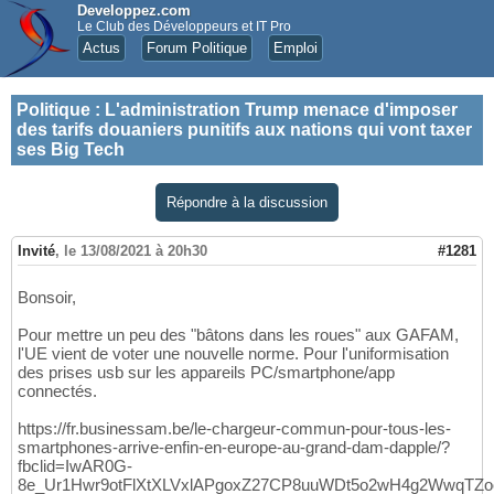
Developpez.com
Le Club des Développeurs et IT Pro
Actus
Forum Politique
Emploi
Politique
:
L'administration Trump menace d'imposer
des tarifs douaniers punitifs aux nations qui vont taxer
ses Big Tech
Répondre à la discussion
Invité
,
le 13/08/2021 à 20h30
#1281
Bonsoir,
Pour mettre un peu des "bâtons dans les roues" aux GAFAM,
l'UE vient de voter une nouvelle norme. Pour l'uniformisation
des prises usb sur les appareils PC/smartphone/app
connectés.
https://fr.businessam.be/le-chargeur-commun-pour-tous-les-
smartphones-arrive-enfin-en-europe-au-grand-dam-dapple/?
fbclid=IwAR0G-
8e_Ur1Hwr9otFlXtXLVxlAPgoxZ27CP8uuWDt5o2wH4g2WwqTZo