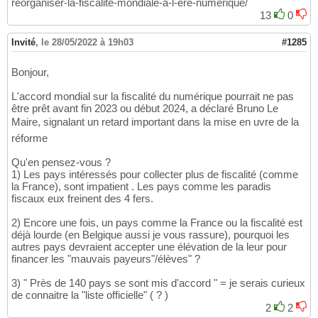
reorganiser-la-fiscalite-mondiale-a-l-ere-numerique/
13
0
Invité
,
le 28/05/2022 à 19h03
#1285
Bonjour,
L'accord mondial sur la fiscalité du numérique pourrait ne pas
être prêt avant fin 2023 ou début 2024, a déclaré Bruno Le
Maire, signalant un retard important dans la mise en uvre de la
réforme
Qu'en pensez-vous ?
1) Les pays intéressés pour collecter plus de fiscalité (comme
la France), sont impatient . Les pays comme les paradis
fiscaux eux freinent des 4 fers.
2) Encore une fois, un pays comme la France ou la fiscalité est
déjà lourde (en Belgique aussi je vous rassure), pourquoi les
autres pays devraient accepter une élévation de la leur pour
financer les "mauvais payeurs"/élèves" ?
3) " Près de 140 pays se sont mis d'accord " = je serais curieux
de connaitre la "liste officielle" ( ? )
2
2