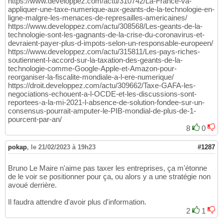
https://www.developpez.com/actu/310742/La-France-va-
appliquer-une-taxe-numerique-aux-geants-de-la-technologie-en-
ligne-malgre-les-menaces-de-represailles-americaines/
https://www.developpez.com/actu/308568/Les-geants-de-la-
technologie-sont-les-gagnants-de-la-crise-du-coronavirus-et-
devraient-payer-plus-d-impots-selon-un-responsable-europeen/
https://www.developpez.com/actu/315811/Les-pays-riches-
soutiennent-l-accord-sur-la-taxation-des-geants-de-la-
technologie-comme-Google-Apple-et-Amazon-pour-
reorganiser-la-fiscalite-mondiale-a-l-ere-numerique/
https://droit.developpez.com/actu/309662/Taxe-GAFA-les-
negociations-echouent-a-l-OCDE-et-les-discussions-sont-
reportees-a-la-mi-2021-l-absence-de-solution-fondee-sur-un-
consensus-pourrait-amputer-le-PIB-mondial-de-plus-de-1-
pourcent-par-an/
8
0
pokap
,
le 21/02/2023 à 19h23
#1287
Bruno Le Maire n'aime pas taxer les entreprises, ça m'étonne
de le voir se positionner pour ça, ou alors y a une stratégie non
avoué derrière.
Il faudra attendre d'avoir plus d'information.
2
1