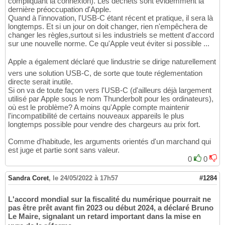
compliquant la connexion). Les déchets sont évidemment la
dernière préoccupation d'Apple.
Quand à l'innovation, l'USB-C étant récent et pratique, il sera là
longtemps. Et si un jour on doit changer, rien n'empêchera de
changer les règles,surtout si les industriels se mettent d'accord
sur une nouvelle norme. Ce qu'Apple veut éviter si possible ...
Apple a également déclaré que lindustrie se dirige naturellement
vers une solution USB-C, de sorte que toute réglementation
directe serait inutile.
Si on va de toute façon vers l'USB-C (d'ailleurs déjà largement
utilisé par Apple sous le nom Thunderbolt pour les ordinateurs),
où est le problème? A moins qu'Apple compte maintenir
l'incompatibilité de certains nouveaux appareils le plus
longtemps possible pour vendre des chargeurs au prix fort.
Comme d'habitude, les arguments orientés d'un marchand qui
est juge et partie sont sans valeur.
0
0
Sandra Coret
,
le 24/05/2022 à 17h57
#1284
L'accord mondial sur la fiscalité du numérique pourrait ne
pas être prêt avant fin 2023 ou début 2024, a déclaré Bruno
Le Maire, signalant un retard important dans la mise en