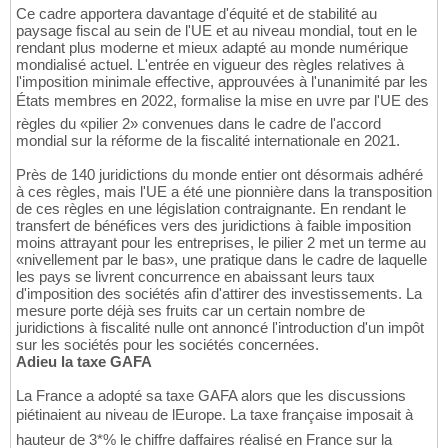
Ce cadre apportera davantage d'équité et de stabilité au
paysage fiscal au sein de l'UE et au niveau mondial, tout en le
rendant plus moderne et mieux adapté au monde numérique
mondialisé actuel. L'entrée en vigueur des règles relatives à
l'imposition minimale effective, approuvées à l'unanimité par les
États membres en 2022, formalise la mise en uvre par l'UE des
règles du «pilier 2» convenues dans le cadre de l'accord
mondial sur la réforme de la fiscalité internationale en 2021.
Près de 140 juridictions du monde entier ont désormais adhéré
à ces règles, mais l'UE a été une pionnière dans la transposition
de ces règles en une législation contraignante. En rendant le
transfert de bénéfices vers des juridictions à faible imposition
moins attrayant pour les entreprises, le pilier 2 met un terme au
«nivellement par le bas», une pratique dans le cadre de laquelle
les pays se livrent concurrence en abaissant leurs taux
d'imposition des sociétés afin d'attirer des investissements. La
mesure porte déjà ses fruits car un certain nombre de
juridictions à fiscalité nulle ont annoncé l'introduction d'un impôt
sur les sociétés pour les sociétés concernées.
Adieu la taxe GAFA
La France a adopté sa taxe GAFA alors que les discussions
piétinaient au niveau de lEurope. La taxe française imposait à
hauteur de 3*% le chiffre daffaires réalisé en France sur la