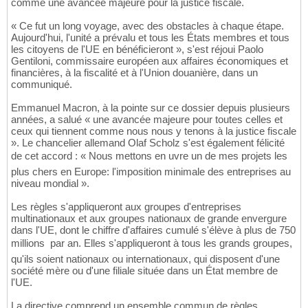
comme une avancée majeure pour la justice fiscale.
« Ce fut un long voyage, avec des obstacles à chaque étape.
Aujourd'hui, l'unité a prévalu et tous les États membres et tous
les citoyens de l'UE en bénéficieront », s'est réjoui Paolo
Gentiloni, commissaire européen aux affaires économiques et
financières, à la fiscalité et à l'Union douanière, dans un
communiqué.
Emmanuel Macron, à la pointe sur ce dossier depuis plusieurs
années, a salué « une avancée majeure pour toutes celles et
ceux qui tiennent comme nous nous y tenons à la justice fiscale
». Le chancelier allemand Olaf Scholz s'est également félicité
de cet accord : « Nous mettons en uvre un de mes projets les
plus chers en Europe: l'imposition minimale des entreprises au
niveau mondial ».
Les règles s'appliqueront aux groupes d'entreprises
multinationaux et aux groupes nationaux de grande envergure
dans l'UE, dont le chiffre d'affaires cumulé s'élève à plus de 750
millions  par an. Elles s'appliqueront à tous les grands groupes,
qu'ils soient nationaux ou internationaux, qui disposent d'une
société mère ou d'une filiale située dans un État membre de
l'UE.
La directive comprend un ensemble commun de règles