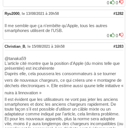
0
0
Ryu2000
,
le 13/08/2021 à 20h58
#1282
Il me semble que ça n'embête qu'Apple, tous les autres
smartphones utilisent de l'USB.
0
0
Christian_B
,
le 15/08/2021 à 16h58
#1283
@tanaka59
L'article cité montre que la position d'Apple (du moins telle que
présentée) est incohérente
Daprès elle, cela poussera les consommateurs à se tourner
vers de nouveaux chargeurs, ce qui créera une « montagne de
déchets électroniques ». Elle estime aussi quune telle initiative «
nuira à linnovation »
Il est évident que les utilisateurs ne vont pas jeter les anciens
smartphones et donc les anciens chargeurs rapidement. De
toute façon s'il est possible d'utiliser un câble mixte ou un
adaptateur comme indiqué par l'article, cela limitera problème.
Et pour les nouveaux appareils, plus la norme sera adoptée
vite, moins il y aura longtemps des chargeurs incompatibles (ou