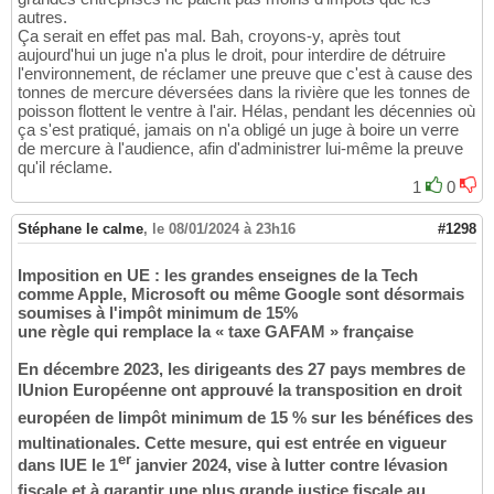
autres.
Ça serait en effet pas mal. Bah, croyons-y, après tout
aujourd'hui un juge n'a plus le droit, pour interdire de détruire
l'environnement, de réclamer une preuve que c'est à cause des
tonnes de mercure déversées dans la rivière que les tonnes de
poisson flottent le ventre à l'air. Hélas, pendant les décennies où
ça s'est pratiqué, jamais on n'a obligé un juge à boire un verre
de mercure à l'audience, afin d'administrer lui-même la preuve
qu'il réclame.
1
0
Stéphane le calme
,
le 08/01/2024 à 23h16
#1298
Imposition en UE : les grandes enseignes de la Tech
comme Apple, Microsoft ou même Google sont désormais
soumises à l'impôt minimum de 15%
une règle qui remplace la « taxe GAFAM » française
En décembre 2023, les dirigeants des 27 pays membres de
lUnion Européenne ont approuvé la transposition en droit
européen de limpôt minimum de 15 % sur les bénéfices des
multinationales. Cette mesure, qui est entrée en vigueur
er
dans lUE le 1
janvier 2024, vise à lutter contre lévasion
fiscale et à garantir une plus grande justice fiscale au