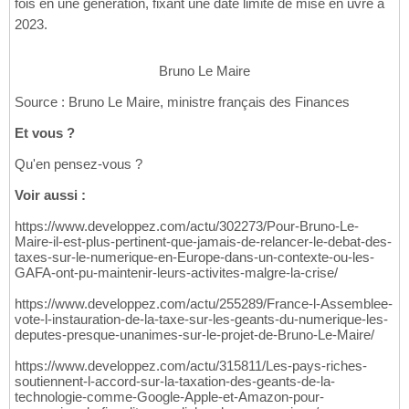
fois en une génération, fixant une date limite de mise en uvre à
2023.
Bruno Le Maire
Source : Bruno Le Maire, ministre français des Finances
Et vous ?
Qu'en pensez-vous ?
Voir aussi :
https://www.developpez.com/actu/302273/Pour-Bruno-Le-
Maire-il-est-plus-pertinent-que-jamais-de-relancer-le-debat-des-
taxes-sur-le-numerique-en-Europe-dans-un-contexte-ou-les-
GAFA-ont-pu-maintenir-leurs-activites-malgre-la-crise/
https://www.developpez.com/actu/255289/France-l-Assemblee-
vote-l-instauration-de-la-taxe-sur-les-geants-du-numerique-les-
deputes-presque-unanimes-sur-le-projet-de-Bruno-Le-Maire/
https://www.developpez.com/actu/315811/Les-pays-riches-
soutiennent-l-accord-sur-la-taxation-des-geants-de-la-
technologie-comme-Google-Apple-et-Amazon-pour-