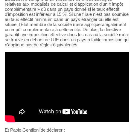
relatives aux modalités de calcul et d'application d'un « impôt
complémentaire » dû dans un pays donné si le taux effectif
d'imposition est inférieur à 15 %. Si une filiale n'est pas soumise
au taux effectif minimum dans un pays étranger où elle est
située, l'État membre de la société mère appliquera également
un impôt complémentaire à cette entité. De plus, la directive
garantit une imposition effective dans les cas où la société mère
se trouve en dehors de l'UE dans un pays à faible imposition qui
n'applique pas de règles équivalentes.
Et Paolo Gentiloni de déclarer :