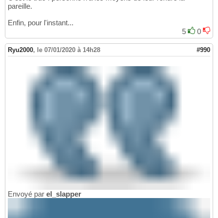
pareille.
Enfin, pour l'instant...
5
0
Ryu2000
,
le 07/01/2020 à 14h28
#990
Envoyé par
el_slapper