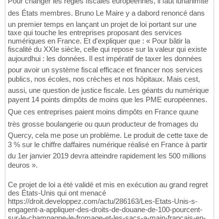
Pour changer les règles fiscales européennes, il faut lunanimité
des États membres. Bruno Le Maire y a dabord renoncé dans
un premier temps en lançant un projet de loi portant sur une
taxe qui touche les entreprises proposant des services
numériques en France. Et d'expliquer que : « Pour bâtir la
fiscalité du XXIe siècle, celle qui repose sur la valeur qui existe
aujourdhui : les données. Il est impératif de taxer les données
pour avoir un système fiscal efficace et financer nos services
publics, nos écoles, nos crèches et nos hôpitaux. Mais cest,
aussi, une question de justice fiscale. Les géants du numérique
payent 14 points dimpôts de moins que les PME européennes.
Que ces entreprises paient moins dimpôts en France quune
très grosse boulangerie ou quun producteur de fromages du
Quercy, cela me pose un problème. Le produit de cette taxe de
3 % sur le chiffre daffaires numérique réalisé en France à partir
du 1er janvier 2019 devra atteindre rapidement les 500 millions
deuros ».
Ce projet de loi a été validé et mis en exécution au grand regret
des États-Unis qui ont menacé
https://droit.developpez.com/actu/286163/Les-Etats-Unis-s-
engagent-a-appliquer-des-droits-de-douane-de-100-pourcent-
sur-le-champagne-le-fromage-et-les-sacs-a-main-francais-en-