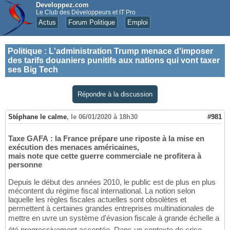
Developpez.com
Le Club des Développeurs et IT Pro
Actus
Forum Politique
Emploi
Politique
:
L'administration Trump menace d'imposer
des tarifs douaniers punitifs aux nations qui vont taxer
ses Big Tech
Répondre à la discussion
Stéphane le calme
,
le 06/01/2020 à 18h30
#981
Taxe GAFA : la France prépare une riposte à la mise en
exécution des menaces américaines,
mais note que cette guerre commerciale ne profitera à
personne
Depuis le début des années 2010, le public est de plus en plus
mécontent du régime fiscal international. La notion selon
laquelle les règles fiscales actuelles sont obsolètes et
permettent à certaines grandes entreprises multinationales de
mettre en uvre un système d'évasion fiscale à grande échelle a
été progressivement acceptée. Dans un contexte de crise