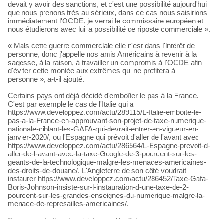
devait y avoir des sanctions, et c'est une possibilité aujourd'hui
que nous prenons très au sérieux, dans ce cas nous saisirions
immédiatement l'OCDE, je verrai le commissaire européen et
nous étudierons avec lui la possibilité de riposte commerciale ».
« Mais cette guerre commerciale elle n'est dans l'intérêt de
personne, donc j'appelle nos amis Américains à revenir à la
sagesse, à la raison, à travailler un compromis à l'OCDE afin
d'éviter cette montée aux extrêmes qui ne profitera à
personne », a-t-il ajouté.
Certains pays ont déjà décidé d'emboîter le pas à la France.
C'est par exemple le cas de l'Italie qui a
https://www.developpez.com/actu/289115/L-Italie-emboite-le-
pas-a-la-France-en-approuvant-son-projet-de-taxe-numerique-
nationale-ciblant-les-GAFA-qui-devrait-entrer-en-vigueur-en-
janvier-2020/, ou l'Espagne qui prévoit d'aller de l'avant avec
https://www.developpez.com/actu/286564/L-Espagne-prevoit-d-
aller-de-l-avant-avec-la-taxe-Google-de-3-pourcent-sur-les-
geants-de-la-technologique-malgre-les-menaces-americaines-
des-droits-de-douane/. L'Angleterre de son côté voudrait
instaurer https://www.developpez.com/actu/286452/Taxe-Gafa-
Boris-Johnson-insiste-sur-l-instauration-d-une-taxe-de-2-
pourcent-sur-les-grandes-enseignes-du-numerique-malgre-la-
menace-de-represailles-americaines/.