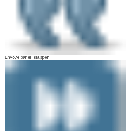
Envoyé par
el_slapper