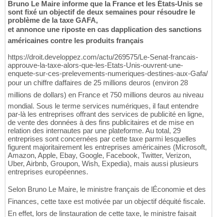
Bruno Le Maire informe que la France et les États-Unis se
sont fixé un objectif de deux semaines pour résoudre le
problème de la taxe GAFA,
et annonce une riposte en cas dapplication des sanctions
américaines contre les produits français
https://droit.developpez.com/actu/269575/Le-Senat-francais-
approuve-la-taxe-alors-que-les-Etats-Unis-ouvrent-une-
enquete-sur-ces-prelevements-numeriques-destines-aux-Gafa/
pour un chiffre daffaires de 25 millions deuros (environ 28
millions de dollars) en France et 750 millions deuros au niveau
mondial. Sous le terme services numériques, il faut entendre
par-là les entreprises offrant des services de publicité en ligne,
de vente des données à des fins publicitaires et de mise en
relation des internautes par une plateforme. Au total, 29
entreprises sont concernées par cette taxe parmi lesquelles
figurent majoritairement les entreprises américaines (Microsoft,
Amazon, Apple, Ebay, Google, Facebook, Twitter, Verizon,
Uber, Airbnb, Groupon, Wish, Expedia), mais aussi plusieurs
entreprises européennes.
Selon Bruno Le Maire, le ministre français de lÉconomie et des
Finances, cette taxe est motivée par un objectif déquité fiscale.
En effet, lors de linstauration de cette taxe, le ministre faisait