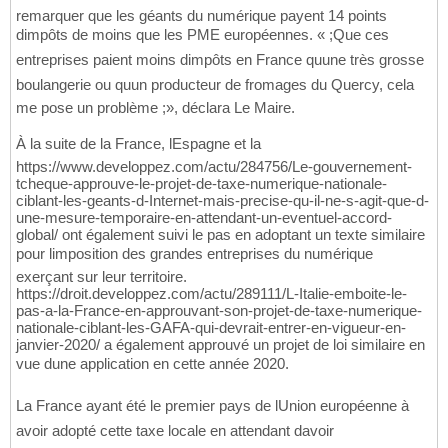
remarquer que les géants du numérique payent 14 points
dimpôts de moins que les PME européennes. « ;Que ces
entreprises paient moins dimpôts en France quune très grosse
boulangerie ou quun producteur de fromages du Quercy, cela
me pose un problème ;», déclara Le Maire.
À la suite de la France, lEspagne et la
https://www.developpez.com/actu/284756/Le-gouvernement-
tcheque-approuve-le-projet-de-taxe-numerique-nationale-
ciblant-les-geants-d-Internet-mais-precise-qu-il-ne-s-agit-que-d-
une-mesure-temporaire-en-attendant-un-eventuel-accord-
global/ ont également suivi le pas en adoptant un texte similaire
pour limposition des grandes entreprises du numérique
exerçant sur leur territoire.
https://droit.developpez.com/actu/289111/L-Italie-emboite-le-
pas-a-la-France-en-approuvant-son-projet-de-taxe-numerique-
nationale-ciblant-les-GAFA-qui-devrait-entrer-en-vigueur-en-
janvier-2020/ a également approuvé un projet de loi similaire en
vue dune application en cette année 2020.
La France ayant été le premier pays de lUnion européenne à
avoir adopté cette taxe locale en attendant davoir