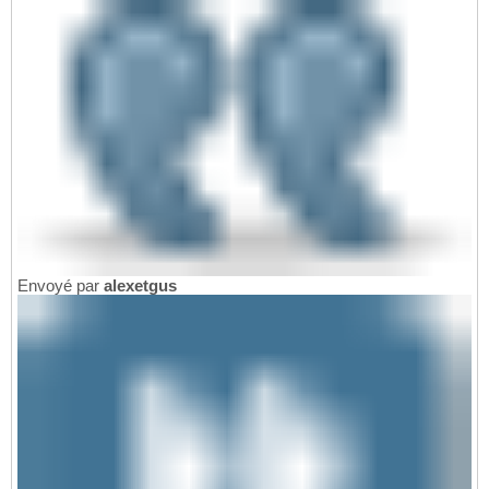
Envoyé par
alexetgus