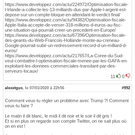
https://www.developpez.com/actu/224972/Optimisation-fiscale-
l-Irlande-a-collecte-les-13-milliards-dus-par-Apple-l-argent-est-
depose-sur-un-compte-bloque-en-attendant-le-verdict-final/
https://www.developpez.com/actu/94382/Optimisation-fiscale-
Apple-Italia-accepte-de-verser-318-millions-d-euros-au-fisc-
une-situation-qui-pourrait-creer-un-precedent-en-Europe/
https://www.developpez.com/actu/67396/Optimisation-fiscale-
des-geants-du-Web-Francois-Hollande-monte-au-creneau-
Google-pourrait-subir-un-redressement-record-d-un-milliard-d-
euros/
https://www.developpez.com/actu/217657/La-Coree-du-Sud-
veut-combattre-l-optimisation-fiscale-menee-par-les-GAFA-en-
exploitant-les-donnees-commerciales-transitant-par-des-
serveurs-locaux/
11
0
alexetgus
,
le 07/01/2020 à 22h56
#992
Comment veux-tu régler un problème avec Trump ?! Comment
veux-tu faire ?
Le matin il dit blanc, le midi il dit noir et le soir il dit gris !
Et si en plus on regarde son compte Twitter, on ne sait plus où
on en est !