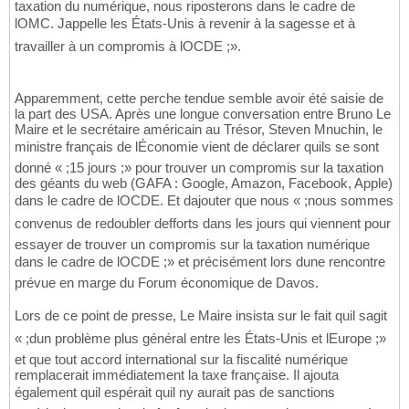
taxation du numérique, nous riposterons dans le cadre de
lOMC. Jappelle les États-Unis à revenir à la sagesse et à
travailler à un compromis à lOCDE ;».
Apparemment, cette perche tendue semble avoir été saisie de
la part des USA. Après une longue conversation entre Bruno Le
Maire et le secrétaire américain au Trésor, Steven Mnuchin, le
ministre français de lÉconomie vient de déclarer quils se sont
donné « ;15 jours ;» pour trouver un compromis sur la taxation
des géants du web (GAFA : Google, Amazon, Facebook, Apple)
dans le cadre de lOCDE. Et dajouter que nous « ;nous sommes
convenus de redoubler defforts dans les jours qui viennent pour
essayer de trouver un compromis sur la taxation numérique
dans le cadre de lOCDE ;» et précisément lors dune rencontre
prévue en marge du Forum économique de Davos.
Lors de ce point de presse, Le Maire insista sur le fait quil sagit
« ;dun problème plus général entre les États-Unis et lEurope ;»
et que tout accord international sur la fiscalité numérique
remplacerait immédiatement la taxe française. Il ajouta
également quil espérait quil ny aurait pas de sanctions