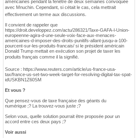
américaines pendant la fenêtre de deux semaines convoquée
avec Mnuchin. Cependant, si cétait le cas, cela mettrait
effectivement un terme aux discussions.
Il convient de rappeler que
https://droit.developpez.com/actu/286321/Taxe-GAFA-l-Union-
europeenne-agira-d-une-seule-voix-face-aux-menaces-
americaines-d-imposer-des-droits-punitifs-allant-jusqu-a-100-
pourcent-sur-les-produits-francais/ si le président américain
Donald Trump mettait en exécution son projet de taxer les
produits français comme il la signifié.
Source : https://www.reuters.com/article/us-france-usa-
tax/france-us-set-two-week-target-for-resolving-digital-tax-spat-
idUSKBN1Z60SM
Et vous ?
Que pensez-vous de taxe française des géants du
numérique ;? La trouvez-vous juste ;?
Selon vous, quelle solution pourrait être proposée pour un
accord entre ces deux pays ;?
Voir aussi