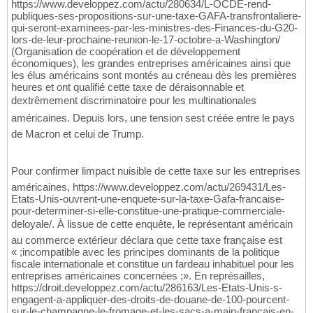
https://www.developpez.com/actu/280634/L-OCDE-rend-
publiques-ses-propositions-sur-une-taxe-GAFA-transfrontaliere-
qui-seront-examinees-par-les-ministres-des-Finances-du-G20-
lors-de-leur-prochaine-reunion-le-17-octobre-a-Washington/
(Organisation de coopération et de développement
économiques), les grandes entreprises américaines ainsi que
les élus américains sont montés au créneau dès les premières
heures et ont qualifié cette taxe de déraisonnable et
dextrêmement discriminatoire pour les multinationales
américaines. Depuis lors, une tension sest créée entre le pays
de Macron et celui de Trump.
Pour confirmer limpact nuisible de cette taxe sur les entreprises
américaines, https://www.developpez.com/actu/269431/Les-
Etats-Unis-ouvrent-une-enquete-sur-la-taxe-Gafa-francaise-
pour-determiner-si-elle-constitue-une-pratique-commerciale-
deloyale/. À lissue de cette enquête, le représentant américain
au commerce extérieur déclara que cette taxe française est
« ;incompatible avec les principes dominants de la politique
fiscale internationale et constitue un fardeau inhabituel pour les
entreprises américaines concernées ;». En représailles,
https://droit.developpez.com/actu/286163/Les-Etats-Unis-s-
engagent-a-appliquer-des-droits-de-douane-de-100-pourcent-
sur-le-champagne-le-fromage-et-les-sacs-a-main-francais-en-