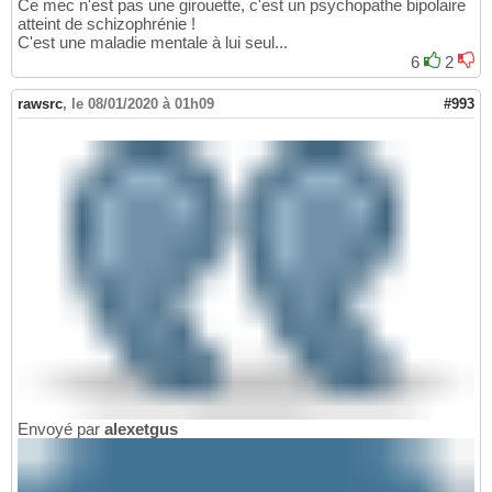
Ce mec n'est pas une girouette, c'est un psychopathe bipolaire
atteint de schizophrénie !
C'est une maladie mentale à lui seul...
6
2
rawsrc
,
le 08/01/2020 à 01h09
#993
Envoyé par
alexetgus