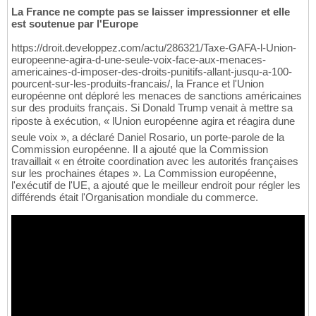
La France ne compte pas se laisser impressionner et elle
est soutenue par l'Europe
https://droit.developpez.com/actu/286321/Taxe-GAFA-l-Union-
europeenne-agira-d-une-seule-voix-face-aux-menaces-
americaines-d-imposer-des-droits-punitifs-allant-jusqu-a-100-
pourcent-sur-les-produits-francais/, la France et l'Union
européenne ont déploré les menaces de sanctions américaines
sur des produits français. Si Donald Trump venait à mettre sa
riposte à exécution, « lUnion européenne agira et réagira dune
seule voix », a déclaré Daniel Rosario, un porte-parole de la
Commission européenne. Il a ajouté que la Commission
travaillait « en étroite coordination avec les autorités françaises
sur les prochaines étapes ». La Commission européenne,
l'exécutif de l'UE, a ajouté que le meilleur endroit pour régler les
différends était l'Organisation mondiale du commerce.