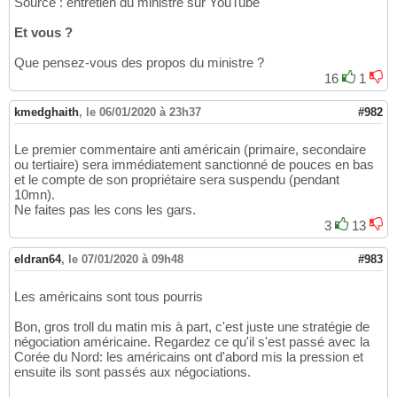
Source : entretien du ministre sur YouTube
Et vous ?
Que pensez-vous des propos du ministre ?
16
1
kmedghaith
,
le 06/01/2020 à 23h37
#982
Le premier commentaire anti américain (primaire, secondaire
ou tertiaire) sera immédiatement sanctionné de pouces en bas
et le compte de son propriétaire sera suspendu (pendant
10mn).
Ne faites pas les cons les gars.
3
13
eldran64
,
le 07/01/2020 à 09h48
#983
Les américains sont tous pourris
Bon, gros troll du matin mis à part, c'est juste une stratégie de
négociation américaine. Regardez ce qu'il s'est passé avec la
Corée du Nord: les américains ont d'abord mis la pression et
ensuite ils sont passés aux négociations.