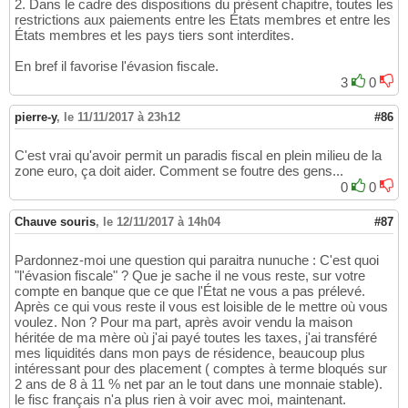
2. Dans le cadre des dispositions du présent chapitre, toutes les
restrictions aux paiements entre les États membres et entre les
États membres et les pays tiers sont interdites.
En bref il favorise l'évasion fiscale.
3
0
pierre-y
,
le 11/11/2017 à 23h12
#86
C'est vrai qu'avoir permit un paradis fiscal en plein milieu de la
zone euro, ça doit aider. Comment se foutre des gens...
0
0
Chauve souris
,
le 12/11/2017 à 14h04
#87
Pardonnez-moi une question qui paraitra nunuche : C'est quoi
"l'évasion fiscale" ? Que je sache il ne vous reste, sur votre
compte en banque que ce que l'État ne vous a pas prélevé.
Après ce qui vous reste il vous est loisible de le mettre où vous
voulez. Non ? Pour ma part, après avoir vendu la maison
héritée de ma mère où j'ai payé toutes les taxes, j'ai transféré
mes liquidités dans mon pays de résidence, beaucoup plus
intéressant pour des placement ( comptes à terme bloqués sur
2 ans de 8 à 11 % net par an le tout dans une monnaie stable).
le fisc français n'a plus rien à voir avec moi, maintenant.