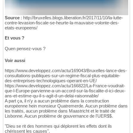
Source
: http://bruxelles.blogs.liberation.fr/2017/11/10/la-lutte-
contre-levasion-fiscale-se-heurte-la-mauvaise-volonte-des-
etats-europeens/
Et vous ?
Quen pensez-vous ?
Voir aussi
https://www.developpez.com/actu/169043/Bruxelles-lance-des-
consultations-publiques-sur-un-regime-fiscal-plus-equitable-
des-entreprises-technologiques-operant-en-UE/
https://www.developpez.com/actu/166822/La-France-voudrait-
que-l-Europe-parvienne-a-un-accord-sur-la-fiscalite-d-ici-deux-
ans-et-estime-qu-il-s-agit-d-un-delai-raisonnable/
A part ça, il n'y a aucun problème dans la construction
européenne hein monsieur Quatremerde. Aucun problème dans
les traités, aucun problème dans Maastricht et le traité de
Lisbonne. Aucun problème de gouvernance de l'UER$$.
"Dieu se rit des hommes qui déplorent les effets dont ils
chérissent les causes".