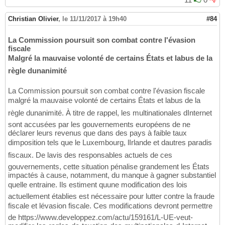
Christian Olivier
,
le 11/11/2017 à 19h40
#84
La Commission poursuit son combat contre l'évasion
fiscale
Malgré la mauvaise volonté de certains États et labus de la
règle dunanimité
La Commission poursuit son combat contre l'évasion fiscale
malgré la mauvaise volonté de certains États et labus de la
règle dunanimité. À titre de rappel, les multinationales dInternet
sont accusées par les gouvernements européens de ne
déclarer leurs revenus que dans des pays à faible taux
dimposition tels que le Luxembourg, lIrlande et dautres paradis
fiscaux. De lavis des responsables actuels de ces
gouvernements, cette situation pénalise grandement les États
impactés à cause, notamment, du manque à gagner substantiel
quelle entraine. Ils estiment quune modification des lois
actuellement établies est nécessaire pour lutter contre la fraude
fiscale et lévasion fiscale. Ces modifications devront permettre
de https://www.developpez.com/actu/159161/L-UE-veut-