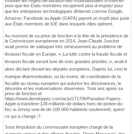
modifier-les-regles-de-taxation-des-multinationales-d-Internet-
pour-que-les-Etats-membres-recuperent-plus-d-impots/ pour
que les entreprises technologiques dInternet comme Google,
Amazon, Facebook ou Apple (GAFA) payent un impôt plus juste
aux États membres de lUE dans lesquels elles opèrent.
Au moment de sa prise de fonction à la tête de la présidence de
la Commission européenne en 2014, Jean-Claude Juncker
avait promis de sattaquer très sérieusement au problème de
lévasion fiscale en Europe. « ;La lutte contre la fraude fiscale et
lévasion fiscale seront lune de mes grandes priorités ;», avait-il
alors déclaré devant les députés européens. Daprès lui, cest le
manque dharmonisation, ou du moins, de coordination de la
fiscalité au niveau européen qui autorise les dissonances, le
désordre et les malversations observées. Trois ans après sa
prise de fonction et
https://www.developpez.com/actu/171706/Paradise-Papers-
Apple-a-transfere-128-milliards-de-dollars-hors-de-portee-du-
fisc-a-Jersey-une-ile-de-100-000-habitants-seulement/, quest-
ce qui a changé ;?
Sous limpulsion du commissaire européen chargé de la
monnaie unique et des affaires fiscales, Pierre Moscovici, des