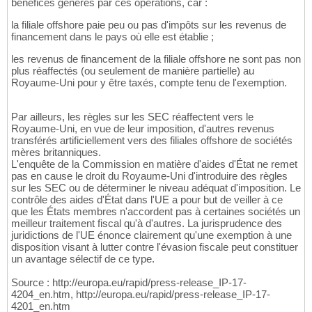
bénéfices générés par ces opérations, car :
la filiale offshore paie peu ou pas d'impôts sur les revenus de
financement dans le pays où elle est établie ;
les revenus de financement de la filiale offshore ne sont pas non
plus réaffectés (ou seulement de manière partielle) au
Royaume-Uni pour y être taxés, compte tenu de l'exemption.
Par ailleurs, les règles sur les SEC réaffectent vers le
Royaume-Uni, en vue de leur imposition, d'autres revenus
transférés artificiellement vers des filiales offshore de sociétés
mères britanniques.
L'enquête de la Commission en matière d'aides d'État ne remet
pas en cause le droit du Royaume-Uni d'introduire des règles
sur les SEC ou de déterminer le niveau adéquat d'imposition. Le
contrôle des aides d'État dans l'UE a pour but de veiller à ce
que les États membres n'accordent pas à certaines sociétés un
meilleur traitement fiscal qu'à d'autres. La jurisprudence des
juridictions de l'UE énonce clairement qu'une exemption à une
disposition visant à lutter contre l'évasion fiscale peut constituer
un avantage sélectif de ce type.
Source : http://europa.eu/rapid/press-release_IP-17-
4204_en.htm, http://europa.eu/rapid/press-release_IP-17-
4201_en.htm