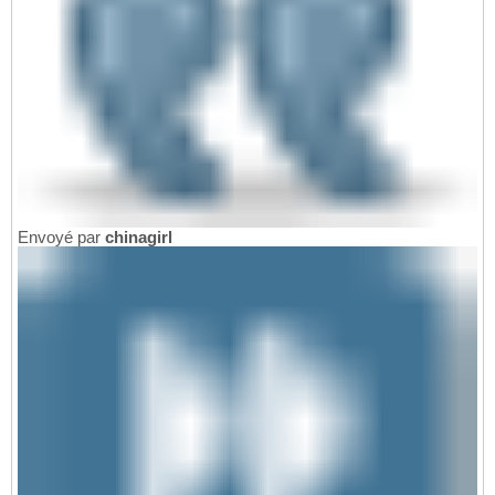
Envoyé par
chinagirl