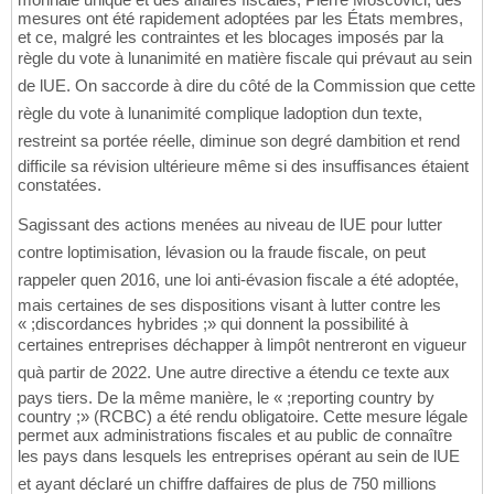
mesures ont été rapidement adoptées par les États membres,
et ce, malgré les contraintes et les blocages imposés par la
règle du vote à lunanimité en matière fiscale qui prévaut au sein
de lUE. On saccorde à dire du côté de la Commission que cette
règle du vote à lunanimité complique ladoption dun texte,
restreint sa portée réelle, diminue son degré dambition et rend
difficile sa révision ultérieure même si des insuffisances étaient
constatées.
Sagissant des actions menées au niveau de lUE pour lutter
contre loptimisation, lévasion ou la fraude fiscale, on peut
rappeler quen 2016, une loi anti-évasion fiscale a été adoptée,
mais certaines de ses dispositions visant à lutter contre les
« ;discordances hybrides ;» qui donnent la possibilité à
certaines entreprises déchapper à limpôt nentreront en vigueur
quà partir de 2022. Une autre directive a étendu ce texte aux
pays tiers. De la même manière, le « ;reporting country by
country ;» (RCBC) a été rendu obligatoire. Cette mesure légale
permet aux administrations fiscales et au public de connaître
les pays dans lesquels les entreprises opérant au sein de lUE
et ayant déclaré un chiffre daffaires de plus de 750 millions