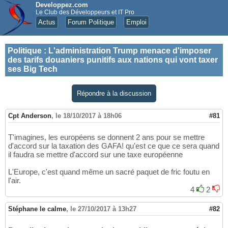
Developpez.com
Le Club des Développeurs et IT Pro
Actus
Forum Politique
Emploi
Politique
:
L'administration Trump menace d'imposer
des tarifs douaniers punitifs aux nations qui vont taxer
ses Big Tech
Répondre à la discussion
Cpt Anderson
,
le 18/10/2017 à 18h06
#81
T'imagines, les européens se donnent 2 ans pour se mettre
d'accord sur la taxation des GAFA! qu'est ce que ce sera quand
il faudra se mettre d'accord sur une taxe européenne
L'Europe, c'est quand même un sacré paquet de fric foutu en
l'air.
4
2
Stéphane le calme
,
le 27/10/2017 à 13h27
#82