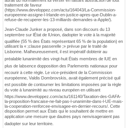
aurait dû normalement lui verser en faisant abstraction de tout
traitement de faveur
(https://www.developpez.com/actu/164043/La-Commission-
europeenne-assigne-l-Irlande-en-justice-apres-que-Dublin-a-
refuse-de-recuperer-les-13-milliards-demandes-a-Apple/).
Jean-Claude Junker a proposé, dans son discours du 13
septembre sur lÉtat de lUnion, dadopter le vote à la majorité
qualifiée (55 % des États représentant 65 % de la population) en
utilisant la « ;clause passerelle ;» prévue par le traité de
Lisbonne. Malheureusement, il est impératif dobtenir au
préalable lunanimité des vingt-huit États membres de lUE en
plus de labsence dopposition des Parlements nationaux pour
recourir à cette règle. Le vice-président de la Commission
européenne, Valdis Dombrovskis, avait également précisé quil
est possible de contourner les limitations imposées par la règle
du vote à lunanimité au niveau européen en utilisant
https://www.developpez.com/actu/161140/Taxation-des-GAFA-
la-proposition-francaise-ne-fait-pas-l-unanimite-dans-l-UE-mais-
la-cooperation-renforcee-envisagee-en-dernier-recours/. Cette
disposition permet aux États qui le souhaitent de mettre en
application une mesure que dautres pays nenvisageraient pas
dadopter sur leur territoire.