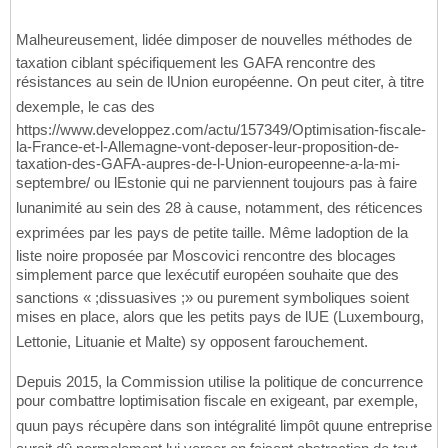
Malheureusement, lidée dimposer de nouvelles méthodes de
taxation ciblant spécifiquement les GAFA rencontre des
résistances au sein de lUnion européenne. On peut citer, à titre
dexemple, le cas des
https://www.developpez.com/actu/157349/Optimisation-fiscale-
la-France-et-l-Allemagne-vont-deposer-leur-proposition-de-
taxation-des-GAFA-aupres-de-l-Union-europeenne-a-la-mi-
septembre/ ou lEstonie qui ne parviennent toujours pas à faire
lunanimité au sein des 28 à cause, notamment, des réticences
exprimées par les pays de petite taille. Même ladoption de la
liste noire proposée par Moscovici rencontre des blocages
simplement parce que lexécutif européen souhaite que des
sanctions « ;dissuasives ;» ou purement symboliques soient
mises en place, alors que les petits pays de lUE (Luxembourg,
Lettonie, Lituanie et Malte) sy opposent farouchement.
Depuis 2015, la Commission utilise la politique de concurrence
pour combattre loptimisation fiscale en exigeant, par exemple,
quun pays récupère dans son intégralité limpôt quune entreprise