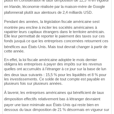
plutôt en considération le taux dimposition de 12,5 % en vigueur
en Irlande, léconomie réalisée par la maison-mère de Google
plafonnerait plutôt aux alentours de 2,4 milliards USD.
Pendant des années, la législation fiscale américaine sest
montrée peu encline à inciter les sociétés américaines à
rapatrier leurs capitaux étrangers dans le territoire américain.
Elle leur permettait de reporter le paiement des taxes sur ces
fonds jusquà ce que les entreprises concernées retournent ces
bénéfices aux États-Unis. Mais tout devrait changer à partir de
cette année.
En effet, la loi fiscale américaine adoptée le mois dernier
obligera les entreprises à payer des impôts sur les revenus
quelles ont accumulés à l'étranger à ce jour sur la base de lun
des deux taux suivants : 15,5 % pour les liquidités et 8 % pour
les investissements. Ce solde de tout compte est payable en
plusieurs fois sur plusieurs années.
À lavenir, les entreprises américaines qui bénéficient de taux
dimposition effectifs relativement bas à létranger devraient
payer une taxe minimale aux États-Unis qui reste bien en
dessous du taux dimposition de 21 % désormais en vigueur sur