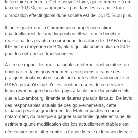
le territoire américain. Cette nouvelle taxe, qui commence à un
taux de 10,5 %, ne sappliquerait pas dans les cas où le taux
dimposition effectif global dune société est de 13,125 % ou plus.
Il faut signaler que la Commission européenne estime
quactuellement, le taux dimposition effectif sur le bénéfice
réalisé par les géants du numérique du calibre des GAFA dans
lUE est en moyenne de 9 %, alors quil plafonne à plus de 20 %
pour les entreprises traditionnelles.
À titre de rappel, les multinationales dInternet sont pointées du
doigt par certains gouvernements européens à cause des
pratiques doptimisation fiscale auxquelles elles sadonnent. Les
GAFA, puisqu'il s'agit d'elles, sont accusées de ne déclarer
leurs revenus que dans des pays à faible taux dimposition tels
que le Luxembourg, lIrlande et dautres paradis fiscaux. De lavis
des responsables actuels de ces gouvernements, cette
situation pénalise grandement les États impactés à cause,
notamment, du manque à gagner substantiel quelle entraine. Ils
estiment quune modification des lois actuellement établies est
nécessaire pour lutter contre la fraude fiscale et lévasion fiscale.