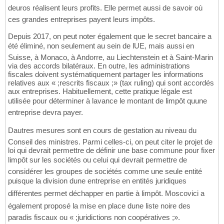
deuros réalisent leurs profits. Elle permet aussi de savoir où
ces grandes entreprises payent leurs impôts.
Depuis 2017, on peut noter également que le secret bancaire a
été éliminé, non seulement au sein de lUE, mais aussi en
Suisse, à Monaco, à Andorre, au Liechtenstein et à Saint-Marin
via des accords bilatéraux. En outre, les administrations
fiscales doivent systématiquement partager les informations
relatives aux « ;rescrits fiscaux ;» (tax ruling) qui sont accordés
aux entreprises. Habituellement, cette pratique légale est
utilisée pour déterminer à lavance le montant de limpôt quune
entreprise devra payer.
Dautres mesures sont en cours de gestation au niveau du
Conseil des ministres. Parmi celles-ci, on peut citer le projet de
loi qui devrait permettre de définir une base commune pour fixer
limpôt sur les sociétés ou celui qui devrait permettre de
considérer les groupes de sociétés comme une seule entité
puisque la division dune entreprise en entités juridiques
différentes permet déchapper en partie à limpôt. Moscovici a
également proposé la mise en place dune liste noire des
paradis fiscaux ou « ;juridictions non coopératives ;».