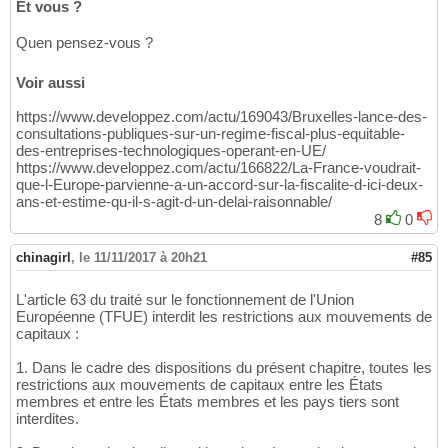
Et vous ?
Quen pensez-vous ?
Voir aussi
https://www.developpez.com/actu/169043/Bruxelles-lance-des-
consultations-publiques-sur-un-regime-fiscal-plus-equitable-
des-entreprises-technologiques-operant-en-UE/
https://www.developpez.com/actu/166822/La-France-voudrait-
que-l-Europe-parvienne-a-un-accord-sur-la-fiscalite-d-ici-deux-
ans-et-estime-qu-il-s-agit-d-un-delai-raisonnable/
8
0
chinagirl
,
le 11/11/2017 à 20h21
#85
L'article 63 du traité sur le fonctionnement de l'Union
Européenne (TFUE) interdit les restrictions aux mouvements de
capitaux :
1. Dans le cadre des dispositions du présent chapitre, toutes les
restrictions aux mouvements de capitaux entre les États
membres et entre les États membres et les pays tiers sont
interdites.