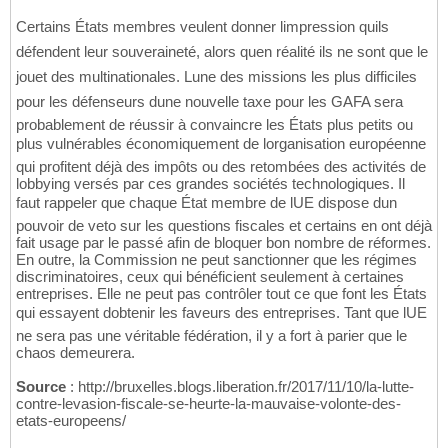
Certains États membres veulent donner limpression quils
défendent leur souveraineté, alors quen réalité ils ne sont que le
jouet des multinationales. Lune des missions les plus difficiles
pour les défenseurs dune nouvelle taxe pour les GAFA sera
probablement de réussir à convaincre les États plus petits ou
plus vulnérables économiquement de lorganisation européenne
qui profitent déjà des impôts ou des retombées des activités de
lobbying versés par ces grandes sociétés technologiques. Il
faut rappeler que chaque État membre de lUE dispose dun
pouvoir de veto sur les questions fiscales et certains en ont déjà
fait usage par le passé afin de bloquer bon nombre de réformes.
En outre, la Commission ne peut sanctionner que les régimes
discriminatoires, ceux qui bénéficient seulement à certaines
entreprises. Elle ne peut pas contrôler tout ce que font les États
qui essayent dobtenir les faveurs des entreprises. Tant que lUE
ne sera pas une véritable fédération, il y a fort à parier que le
chaos demeurera.
Source
: http://bruxelles.blogs.liberation.fr/2017/11/10/la-lutte-
contre-levasion-fiscale-se-heurte-la-mauvaise-volonte-des-
etats-europeens/