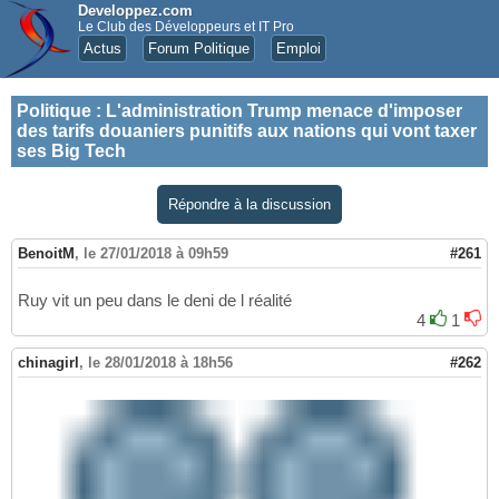
Developpez.com
Le Club des Développeurs et IT Pro
Actus
Forum Politique
Emploi
Politique
:
L'administration Trump menace d'imposer
des tarifs douaniers punitifs aux nations qui vont taxer
ses Big Tech
Répondre à la discussion
BenoitM
,
le 27/01/2018 à 09h59
#261
Ruy vit un peu dans le deni de l réalité
4
1
chinagirl
,
le 28/01/2018 à 18h56
#262