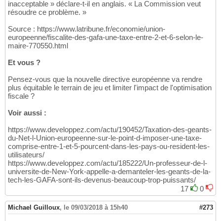
inacceptable » déclare-t-il en anglais. « La Commission veut
résoudre ce problème. »
Source : https://www.latribune.fr/economie/union-
europeenne/fiscalite-des-gafa-une-taxe-entre-2-et-6-selon-le-
maire-770550.html
Et vous ?
Pensez-vous que la nouvelle directive européenne va rendre
plus équitable le terrain de jeu et limiter l'impact de l'optimisation
fiscale ?
Voir aussi :
https://www.developpez.com/actu/190452/Taxation-des-geants-
du-Net-l-Union-europeenne-sur-le-point-d-imposer-une-taxe-
comprise-entre-1-et-5-pourcent-dans-les-pays-ou-resident-les-
utilisateurs/
https://www.developpez.com/actu/185222/Un-professeur-de-l-
universite-de-New-York-appelle-a-demanteler-les-geants-de-la-
tech-les-GAFA-sont-ils-devenus-beaucoup-trop-puissants/
17
0
Michael Guilloux
,
le 09/03/2018 à 15h40
#273