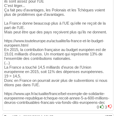
ils sont assez pour l'UE
C'est léger...
Ça fait peu d'avantages, les Polonais et les Tchèques voient
plus de problèmes que d'avantages.
La France donne beaucoup plus à l'UE qu'elle ne reçoit de la
part de l'UE.
Mais peut être que des pays reçoivent plus qu'ils ne donnent.
https://www.touteleurope.eu/actualite/la-france-et-le-budget-
europeen.html
En 2015, la contribution française au budget européen est de
19,01 milliards d'euros. Un montant qui représente 13% de
l'ensemble des contributions nationales.
(...)
La France a touché 14,5 milliards d'euros de l'Union
européenne en 2015, soit 11% des dépenses européennes.
19 > 14,5.
Donc en France on pourrait avoir plus de subventions si nous
étions pas dans l'UE.
https://www.upr.fr/actualite/france/bel-exemple-de-solidarite-
europeenne-republique-tcheque-recoit-annee-5-a-600-millions-
deuros-contribuables-francais-via-fonds-dits-europeens-dec
0
3