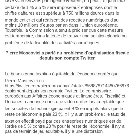
idUSKCN1GA25R par lagence Reuters, on peut lire quun taux
de taxe de 1 % à 5 % sera imposé aux entreprises dont le
chiffre daffaires est supérieur à 750 millions deuros dans le
monde entier et qui réalisent des recettes numériques d'au
moins 10 millions d'euros par an dans l'Union européenne.
Toutefois, la Commission a tenu à préciser que cette mesure
est temporaire, dans lattente de trouver une solution globale au
problème de la fiscalité des activités numériques.
Pierre Moscovici a parlé du problème d'optimisation fiscale
depuis son compte Twitter
Le besoin dune taxation équitable de léconomie numérique,
Pierre Moscovici en
https://twitter.com/pierremoscovici/status/969878714480766976
également depuis son compte Twitter. Le commissaire
européen aux Affaires économiques et financières, Fiscalité et
Douanes a annoncé dans une vidéo quil est inacceptable que
les sociétés de technologie paient 9 % en impôts alors que le
reste de léconomie paie 23 %. « Il y a un problème : le taux de
taxation effectif payé par ces entreprises numériques est de
l'ordre de 9 % contre 23 % pour le reste de l'économie. Il n'y a
pas de terrain de jeu équitable, il y a une distorsion