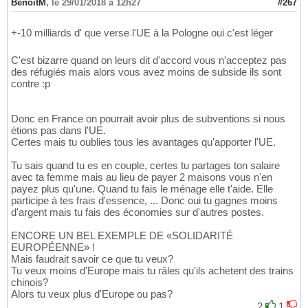
BenoitM
,
le 29/01/2018 à 12h27
#267
+-10 milliards d' que verse l'UE à la Pologne oui c'est léger
C'est bizarre quand on leurs dit d'accord vous n'acceptez pas
des réfugiés mais alors vous avez moins de subside ils sont
contre :p
Donc en France on pourrait avoir plus de subventions si nous
étions pas dans l'UE.
Certes mais tu oublies tous les avantages qu'apporter l'UE.
Tu sais quand tu es en couple, certes tu partages ton salaire
avec ta femme mais au lieu de payer 2 maisons vous n'en
payez plus qu'une. Quand tu fais le ménage elle t'aide. Elle
participe à tes frais d'essence, ... Donc oui tu gagnes moins
d'argent mais tu fais des économies sur d'autres postes.
ENCORE UN BEL EXEMPLE DE «SOLIDARITÉ
EUROPÉENNE» !
Mais faudrait savoir ce que tu veux?
Tu veux moins d'Europe mais tu râles qu'ils achetent des trains
chinois?
Alors tu veux plus d'Europe ou pas?
2
1