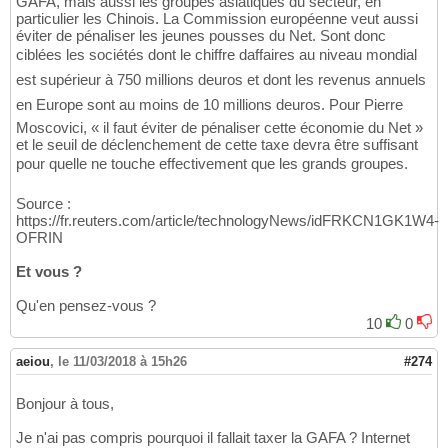
GAFA, mais aussi les groupes asiatiques du secteur, en
particulier les Chinois. La Commission européenne veut aussi
éviter de pénaliser les jeunes pousses du Net. Sont donc
ciblées les sociétés dont le chiffre daffaires au niveau mondial
est supérieur à 750 millions deuros et dont les revenus annuels
en Europe sont au moins de 10 millions deuros. Pour Pierre
Moscovici, « il faut éviter de pénaliser cette économie du Net »
et le seuil de déclenchement de cette taxe devra être suffisant
pour quelle ne touche effectivement que les grands groupes.
Source :
https://fr.reuters.com/article/technologyNews/idFRKCN1GK1W4-
OFRIN
Et vous ?
Qu'en pensez-vous ?
10
0
aeiou
,
le 11/03/2018 à 15h26
#274
Bonjour à tous,
Je n'ai pas compris pourquoi il fallait taxer la GAFA ? Internet