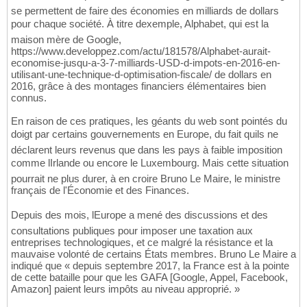
se permettent de faire des économies en milliards de dollars
pour chaque société. À titre dexemple, Alphabet, qui est la
maison mère de Google,
https://www.developpez.com/actu/181578/Alphabet-aurait-
economise-jusqu-a-3-7-milliards-USD-d-impots-en-2016-en-
utilisant-une-technique-d-optimisation-fiscale/ de dollars en
2016, grâce à des montages financiers élémentaires bien
connus.
En raison de ces pratiques, les géants du web sont pointés du
doigt par certains gouvernements en Europe, du fait quils ne
déclarent leurs revenus que dans les pays à faible imposition
comme lIrlande ou encore le Luxembourg. Mais cette situation
pourrait ne plus durer, à en croire Bruno Le Maire, le ministre
français de l'Économie et des Finances.
Depuis des mois, lEurope a mené des discussions et des
consultations publiques pour imposer une taxation aux
entreprises technologiques, et ce malgré la résistance et la
mauvaise volonté de certains États membres. Bruno Le Maire a
indiqué que « depuis septembre 2017, la France est à la pointe
de cette bataille pour que les GAFA [Google, Appel, Facebook,
Amazon] paient leurs impôts au niveau approprié. »