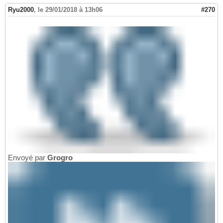
Ryu2000
,
le 29/01/2018 à 13h06
#270
Envoyé par
Grogro