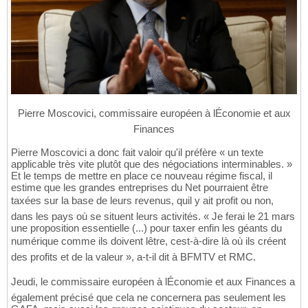
Pierre Moscovici, commissaire européen à lÉconomie et aux
Finances
Pierre Moscovici a donc fait valoir qu'il préfère « un texte
applicable très vite plutôt que des négociations interminables. »
Et le temps de mettre en place ce nouveau régime fiscal, il
estime que les grandes entreprises du Net pourraient être
taxées sur la base de leurs revenus, quil y ait profit ou non,
dans les pays où se situent leurs activités. « Je ferai le 21 mars
une proposition essentielle (...) pour taxer enfin les géants du
numérique comme ils doivent lêtre, cest-à-dire là où ils créent
des profits et de la valeur », a-t-il dit à BFMTV et RMC.
Jeudi, le commissaire européen à lÉconomie et aux Finances a
également précisé que cela ne concernera pas seulement les