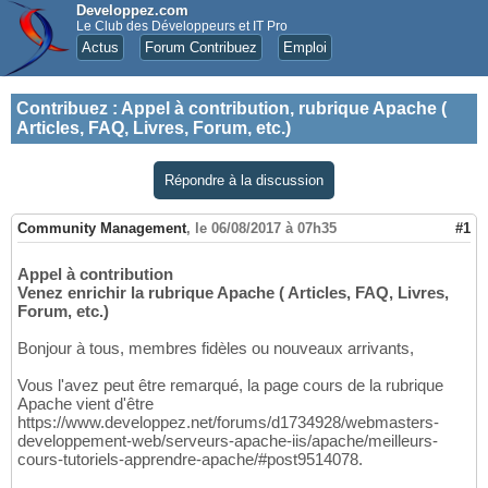
Developpez.com
Le Club des Développeurs et IT Pro
Actus
Forum Contribuez
Emploi
Contribuez
:
Appel à contribution, rubrique Apache (
Articles, FAQ, Livres, Forum, etc.)
Répondre à la discussion
Community Management
,
le 06/08/2017 à 07h35
#1
Appel à contribution
Venez enrichir la rubrique Apache ( Articles, FAQ, Livres,
Forum, etc.)
Bonjour à tous, membres fidèles ou nouveaux arrivants,
Vous l'avez peut être remarqué, la page cours de la rubrique
Apache vient d'être
https://www.developpez.net/forums/d1734928/webmasters-
developpement-web/serveurs-apache-iis/apache/meilleurs-
cours-tutoriels-apprendre-apache/#post9514078.