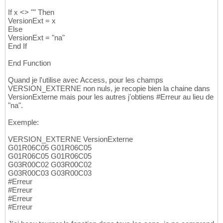
If x <> "" Then
VersionExt = x
Else
VersionExt = "na"
End If
End Function
Quand je l'utilise avec Access, pour les champs
VERSION_EXTERNE non nuls, je recopie bien la chaine dans
VersionExterne mais pour les autres j'obtiens #Erreur au lieu de
"na".
Exemple:
VERSION_EXTERNE VersionExterne
G01R06C05 G01R06C05
G01R06C05 G01R06C05
G03R00C02 G03R00C02
G03R00C03 G03R00C03
#Erreur
#Erreur
#Erreur
#Erreur