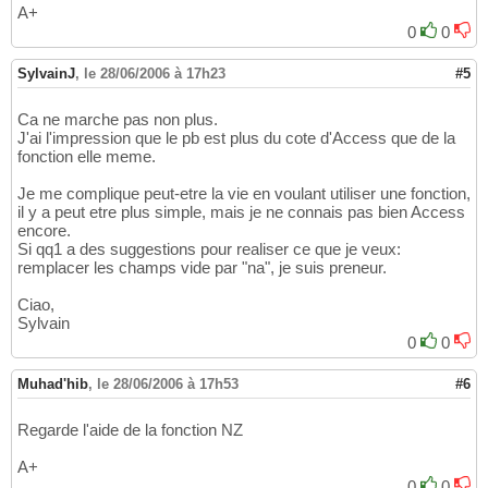
A+
0
0
SylvainJ
,
le 28/06/2006 à 17h23
#5
Ca ne marche pas non plus.
J'ai l'impression que le pb est plus du cote d'Access que de la
fonction elle meme.
Je me complique peut-etre la vie en voulant utiliser une fonction,
il y a peut etre plus simple, mais je ne connais pas bien Access
encore.
Si qq1 a des suggestions pour realiser ce que je veux:
remplacer les champs vide par "na", je suis preneur.
Ciao,
Sylvain
0
0
Muhad'hib
,
le 28/06/2006 à 17h53
#6
Regarde l'aide de la fonction NZ
A+
0
0