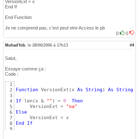
VersionExt = x
End If
End Function
Je ne comprend pas, c'est peut etre Access le pb
0
0
Muhad'hib
,
le 28/06/2006 à 17h13
#4
Salut,
Essaye comme ça :
Code :
1
Function
 VersionExt
(
x 
As
String
)
As
String
2
3
If
 len
(
x & 
""
)
 = 
0
Then
4
     VersionExt = 
"na"
5
Else
6
7
End
If
8
9
End
Function
10