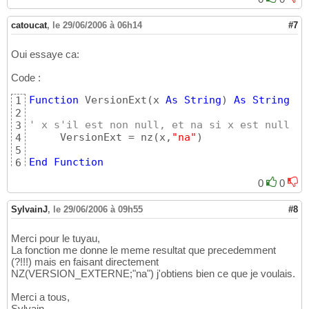
catoucat
,
le 29/06/2006 à 06h14
#7
Oui essaye ca:
Code :
Function
 VersionExt
(
x 
As
String
)
As
String
1
2
' x s'il est non null, et na si x est null
3
     VersionExt = nz
(
x,
"na"
)
4
5
End
Function
6
0
0
SylvainJ
,
le 29/06/2006 à 09h55
#8
Merci pour le tuyau,
La fonction me donne le meme resultat que precedemment
(?!!!) mais en faisant directement
NZ(VERSION_EXTERNE;"na") j'obtiens bien ce que je voulais.
Merci a tous,
Sylvain