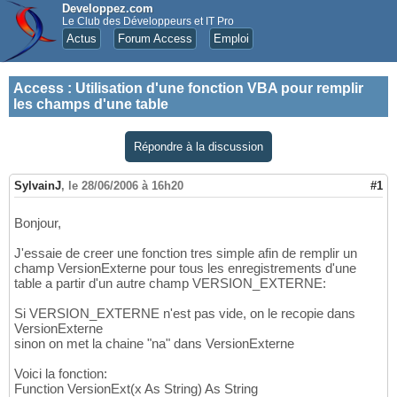
Developpez.com
Le Club des Développeurs et IT Pro
Actus
Forum Access
Emploi
Access
:
Utilisation d'une fonction VBA pour remplir
les champs d'une table
Répondre à la discussion
SylvainJ
,
le 28/06/2006 à 16h20
#1
Bonjour,
J'essaie de creer une fonction tres simple afin de remplir un
champ VersionExterne pour tous les enregistrements d'une
table a partir d'un autre champ VERSION_EXTERNE:
Si VERSION_EXTERNE n'est pas vide, on le recopie dans
VersionExterne
sinon on met la chaine "na" dans VersionExterne
Voici la fonction:
Function VersionExt(x As String) As String