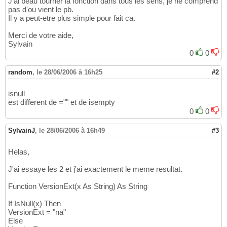
J'ai beau tourner la fonction dans tous les sens, je ne comprend
pas d'ou vient le pb.
Il y a peut-etre plus simple pour fait ca.
Merci de votre aide,
Sylvain
0
0
random
,
le 28/06/2006 à 16h25
#2
isnull
est different de ="" et de isempty
0
0
SylvainJ
,
le 28/06/2006 à 16h49
#3
Helas,
J'ai essaye les 2 et j'ai exactement le meme resultat.
Function VersionExt(x As String) As String
If IsNull(x) Then
VersionExt = "na"
Else