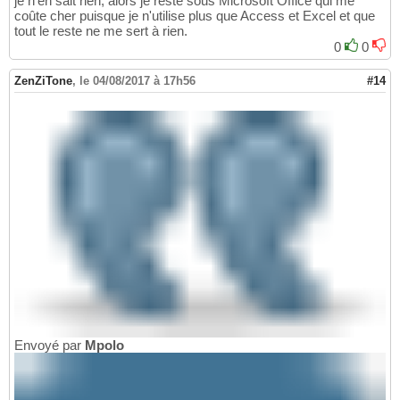
je n'en sait rien, alors je reste sous Microsoft Office qui me
coûte cher puisque je n'utilise plus que Access et Excel et que
tout le reste ne me sert à rien.
0
0
ZenZiTone
,
le 04/08/2017 à 17h56
#14
Envoyé par
Mpolo