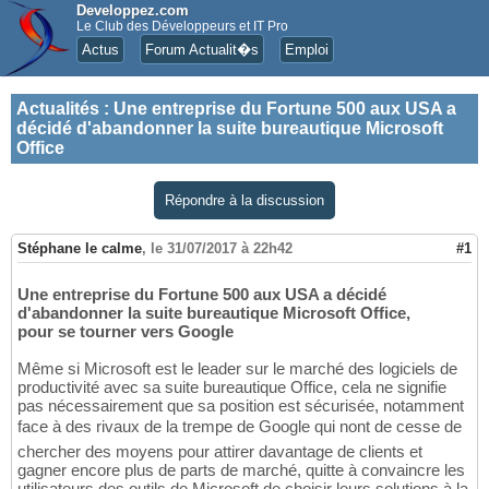
Developpez.com
Le Club des Développeurs et IT Pro
Actus
Forum Actualit�s
Emploi
Actualités
:
Une entreprise du Fortune 500 aux USA a
décidé d'abandonner la suite bureautique Microsoft
Office
Répondre à la discussion
Stéphane le calme
,
le 31/07/2017 à 22h42
#1
Une entreprise du Fortune 500 aux USA a décidé
d'abandonner la suite bureautique Microsoft Office,
pour se tourner vers Google
Même si Microsoft est le leader sur le marché des logiciels de
productivité avec sa suite bureautique Office, cela ne signifie
pas nécessairement que sa position est sécurisée, notamment
face à des rivaux de la trempe de Google qui nont de cesse de
chercher des moyens pour attirer davantage de clients et
gagner encore plus de parts de marché, quitte à convaincre les
utilisateurs des outils de Microsoft de choisir leurs solutions à la