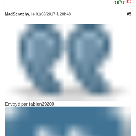
0
0
MadScratchy
,
le 01/08/2017 à 20h48
#5
Envoyé par
fabien29200