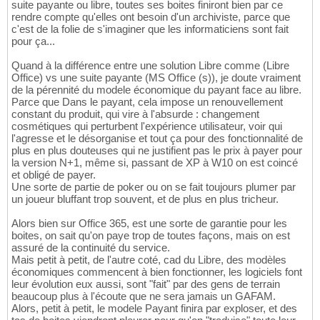
suite payante ou libre, toutes ses boites finiront bien par ce
rendre compte qu'elles ont besoin d'un archiviste, parce que
c'est de la folie de s'imaginer que les informaticiens sont fait
pour ça...
Quand à la différence entre une solution Libre comme (Libre
Office) vs une suite payante (MS Office (s)), je doute vraiment
de la pérennité du modele économique du payant face au libre.
Parce que Dans le payant, cela impose un renouvellement
constant du produit, qui vire à l'absurde : changement
cosmétiques qui perturbent l'expérience utilisateur, voir qui
l'agresse et le désorganise et tout ça pour des fonctionnalité de
plus en plus douteuses qui ne justifient pas le prix à payer pour
la version N+1, même si, passant de XP à W10 on est coincé
et obligé de payer.
Une sorte de partie de poker ou on se fait toujours plumer par
un joueur bluffant trop souvent, et de plus en plus tricheur.
Alors bien sur Office 365, est une sorte de garantie pour les
boites, on sait qu'on paye trop de toutes façons, mais on est
assuré de la continuité du service.
Mais petit à petit, de l'autre coté, cad du Libre, des modèles
économiques commencent à bien fonctionner, les logiciels font
leur évolution eux aussi, sont "fait" par des gens de terrain
beaucoup plus à l'écoute que ne sera jamais un GAFAM.
Alors, petit à petit, le modele Payant finira par exploser, et des