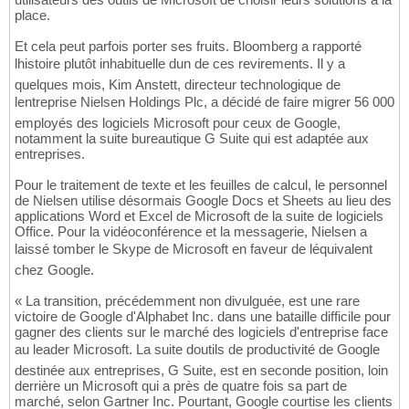
place.
Et cela peut parfois porter ses fruits. Bloomberg a rapporté
lhistoire plutôt inhabituelle dun de ces revirements. Il y a
quelques mois, Kim Anstett, directeur technologique de
lentreprise Nielsen Holdings Plc, a décidé de faire migrer 56 000
employés des logiciels Microsoft pour ceux de Google,
notamment la suite bureautique G Suite qui est adaptée aux
entreprises.
Pour le traitement de texte et les feuilles de calcul, le personnel
de Nielsen utilise désormais Google Docs et Sheets au lieu des
applications Word et Excel de Microsoft de la suite de logiciels
Office. Pour la vidéoconférence et la messagerie, Nielsen a
laissé tomber le Skype de Microsoft en faveur de léquivalent
chez Google.
« La transition, précédemment non divulguée, est une rare
victoire de Google d'Alphabet Inc. dans une bataille difficile pour
gagner des clients sur le marché des logiciels d'entreprise face
au leader Microsoft. La suite doutils de productivité de Google
destinée aux entreprises, G Suite, est en seconde position, loin
derrière un Microsoft qui a près de quatre fois sa part de
marché, selon Gartner Inc. Pourtant, Google courtise les clients