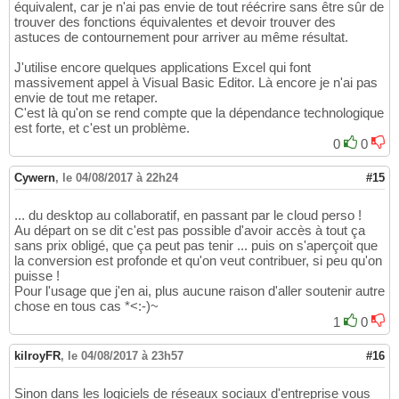
équivalent, car je n'ai pas envie de tout réécrire sans être sûr de
trouver des fonctions équivalentes et devoir trouver des
astuces de contournement pour arriver au même résultat.
J'utilise encore quelques applications Excel qui font
massivement appel à Visual Basic Editor. Là encore je n'ai pas
envie de tout me retaper.
C'est là qu'on se rend compte que la dépendance technologique
est forte, et c'est un problème.
0
0
Cywern
,
le 04/08/2017 à 22h24
#15
... du desktop au collaboratif, en passant par le cloud perso !
Au départ on se dit c'est pas possible d'avoir accès à tout ça
sans prix obligé, que ça peut pas tenir ... puis on s'aperçoit que
la conversion est profonde et qu'on veut contribuer, si peu qu'on
puisse !
Pour l'usage que j'en ai, plus aucune raison d'aller soutenir autre
chose en tous cas *<:-)~
1
0
kilroyFR
,
le 04/08/2017 à 23h57
#16
Sinon dans les logiciels de réseaux sociaux d'entreprise vous