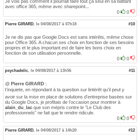
Je vois pas comment il pourrait faire tout ça seul en sa battant
avec office 365, même avec sharepoint...
0
0
Pierre GIRARD
,
le 04/08/2017 à 07h18
#10
Je ne dis pas que Google Docs est sans intérêts, même chose
pour Office 365. A chacun ses choix en fonction de ses besoins
propres et le plus important est de faire les bons choix en
fonction de son utilisation personnelle.
0
0
psychadelic
,
le 04/08/2017 à 13h56
#11
@
Pierre GIRARD
:
t'inquiete, en répondant à ta question sur lintérêt qu'il peut y
avoir sur la mise en place de solutions d'entreprise basées sur
du Google Docs, je profitais de l'occasion pour montrer à
alain_du_lac
que son mépris contre le "Le Club des
professionnels" ne fait que le rendre ridicule.
0
0
Pierre GIRARD
,
le 04/08/2017 à 14h20
#12