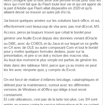
Alors j'imagine que tu dois avoir une pensée émue pour tous les
devs qui n'ont fait que du Flash toute leur vie et qui ont appris de
la part d'Adobe que Flash allait disparaître en 2020 et qu'ls
allaient devoir se trouver un autre job d'ici la.
Jai bossé quelques années sur les solutions back-office, et oui,
effectivement cest beaucoup de vba avec pas mal dExcel, MS
Access, perso jai toujours trouvé que cétait le bordel pour
générer une feuille Excel depuis des données venant dOracle
ou DBE, avec du COBOL et du Java et sur lequel on se greffe
en C# avec de OLE ou autre composant Com et tout le bordel
pour y mettre quelques formules dedans, jouer sur la
présentation, et pire si on doit y inclure des macros vba.
Au bout dun moment le plus simple est parfois de générer les
états dans des tableaux html, parce que ça au moins on peut
les lire avec nimporte quoi, y compris du Excel.
On est forcé de réaliser d infâmes bricolage, catatrophiques et
délirant pour la maintenance, surtout avec les différentes
versions de Windows et dOffice qui oblige à tout revoir
constament.
Et coté utilisateurs, cest pas de la tarte non plus. Les 3/4 sont
entrés en guerre contre le service informatique et ils se croient