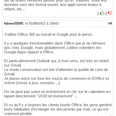
tas de boites viendront pleurer pour qu'on "traduise" toute leur
données vers des format ouvert, leur appli seront toutes à
refaire, etc...
2
0
fabien29200
,
le 01/08/2017 à 15h01
#4
J'utilise Office 365 au travail et Google pour le perso.
Il y a quelques fonctionnalités dans Office que je ne retrouve
pas chez Google, mais globalement, j'utilise volontiers les
Google Apps rapport à Office.
Et particulièrement Outlook qui, à mon sens, est très en retard
sur Gmail.
Le mode conversation est loin d'atteindre la qualité de celui de
Gmail.
Je passe aussi sur tous les soucis de connexion et d'Office lui
même (mises à jour, versions ...).
On ne peut pas saisir un événement en clic sur le calendrier en
tapant directement "14:00 tel événement" ...
Et vu qu'il y a toujours les clients lourds Office, les gens gardent
leurs habitudes d'échanger les documents par mail, ce qui est
vraiment pénible.