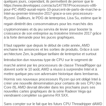
quelques jours, cependant, ils permettent de penser que le
https://www.developpez.com/actu/147787/Processeurs-x86-
pour-PC-AMD-aurait-repris-10-pourcent-de-parts-de-marche-a-
Intel-au-premier-trimestre-2017-grace-a-ses-processeurs-
Ryzen/. Dailleurs, le PDG de lentreprise, Lisa Su, estime que le
regain dintérêt des consommateurs pour les marchés des
cryptomonnaies et du jeu servira de levier pour booster la
croissance de son entreprise au troisième trimestre 2017 grâce
à la forte demande pour les puces graphiques.
Il faut rappeler que depuis le début de cette année, AMD
enchaine les annonces et les sorties de produits. Grâce à son
architecture Zen, la politique tarifaire de lentreprise et surtout
lintroduction dun nouveau type de CPU sur le segment de
marché animé par les processeurs de classe ThreadRipper qui
doivent sortir le 10 août, AMD a réussi à surprendre Intel et à
mettre quelque peu son adversaire historique dans lembarras.
Hormis ses nouveaux processeurs Ryzen qui ont obligé Intel à
créer une nouvelle dénomination pour certains de ses CPU (les
Core i9), AMD devrait dévoiler dans les prochains jours ses
nouvelles cartes graphiques de la série Radeon Vega qui
viendraient compléter sa gamme RX 5XX.
Sans compter sur le fait que les futurs CPU Threadripper dAMD