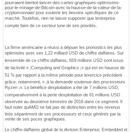
pourraient-bientot-lancer-des-cartes-graphiques-optimisees-
pour-le-minage-de-Bitcoin-avec-la-hausse-de-la-valeur-de-la-
cryptomonnaie/ pour soutenir les besoins spécifiques de ce
marché. Toutefois, rien ne laisse supposer que lentreprise
compte faire de ce secteur lune de ses priorités.
La firme américaine a réussi à déjouer les pronostics les plus
optimistes avec ses 1,22 milliard USD de chiffre daffaires. Sur
lensemble de ce chiffre daffaires, 659 millions USD sont issus
de lactivité « ;Computing and Graphics ;» qui est en hausse de
51 % par rapport à la même période pour lexercice précédent
grâce, notamment, « ;à la demande soutenue des processeurs
Ryzen ;». Le bénéfice dexploitation a été de 7 millions USD,
comparativement à la perte dexploitation de 81 millions USD
observée au deuxième trimestre de 2016 dans ce segment. Il
faut noter quAMD ne fait pas de distinction entre les revenus
tirés séparément de ses processeurs et ceux générés par la
vente de ses puces graphiques.
Le chiffre daffaires global de la division Enterprise, Embedded et