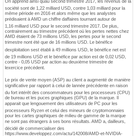
On apprend ainsi quau second trimestre 2017, les revenus de la
société sont de 1,22 milliard USD, contre 1,03 milliard pour la
même période en 2016 et alors même que les analystes
prédisaient à AMD un chiffre daffaires tournant autour de
1,16 milliard USD pour le second trimestre 2017. De plus,
contrairement au trimestre précédent où les pertes nettes chez
AMD étaient de 73 millions USD, les pertes pour le second
trimestre nont été que de 16 millions USD. Le bénéfice
dexploitation sest établi à 49 millions USD, le bénéfice net est
de 19 millions USD et le bénéfice par action est de 0,02 USD,
contre - 0,05 USD par action au deuxième trimestre de
lexercice précédent.
Le prix de vente moyen (ASP) au client a augmenté de manière
significative par rapport à celui de lannée précédente en raison
du fort intérêt des consommateurs pour les processeurs (CPU)
de bureau et les puces graphiques (GPU) de la marque. Il
apparait que lengouement des utilisateurs de PC pour les
processeurs Ryzen et celui des mineurs de cryptomonnaies
pour les cartes graphiques de milieu de gamme de la marque
ne sont pas étrangers à ses bons résultats. AMD a, dailleurs,
décidé de commercialiser des
https://www.developpez.com/actu/142008/AMD-et-NVIDIA-