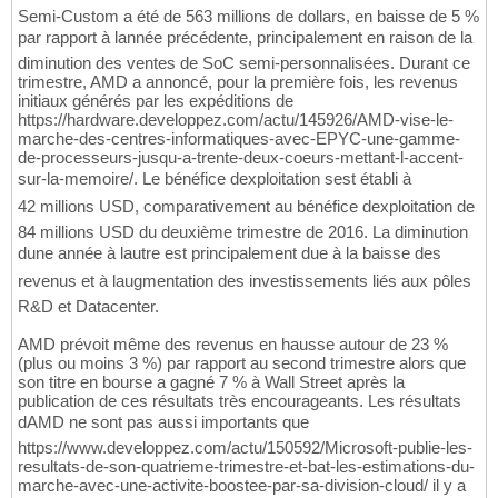
Semi-Custom a été de 563 millions de dollars, en baisse de 5 %
par rapport à lannée précédente, principalement en raison de la
diminution des ventes de SoC semi-personnalisées. Durant ce
trimestre, AMD a annoncé, pour la première fois, les revenus
initiaux générés par les expéditions de
https://hardware.developpez.com/actu/145926/AMD-vise-le-
marche-des-centres-informatiques-avec-EPYC-une-gamme-
de-processeurs-jusqu-a-trente-deux-coeurs-mettant-l-accent-
sur-la-memoire/. Le bénéfice dexploitation sest établi à
42 millions USD, comparativement au bénéfice dexploitation de
84 millions USD du deuxième trimestre de 2016. La diminution
dune année à lautre est principalement due à la baisse des
revenus et à laugmentation des investissements liés aux pôles
R&D et Datacenter.
AMD prévoit même des revenus en hausse autour de 23 %
(plus ou moins 3 %) par rapport au second trimestre alors que
son titre en bourse a gagné 7 % à Wall Street après la
publication de ces résultats très encourageants. Les résultats
dAMD ne sont pas aussi importants que
https://www.developpez.com/actu/150592/Microsoft-publie-les-
resultats-de-son-quatrieme-trimestre-et-bat-les-estimations-du-
marche-avec-une-activite-boostee-par-sa-division-cloud/ il y a