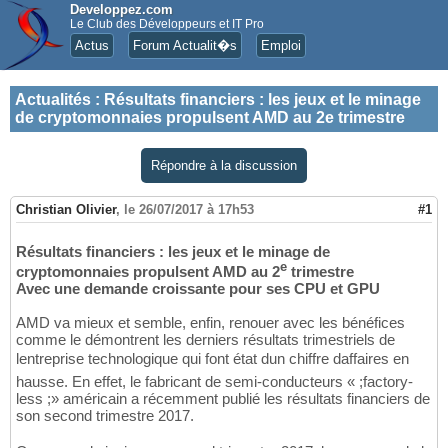
Developpez.com
Le Club des Développeurs et IT Pro
Actus
Forum Actualit�s
Emploi
Actualités
:
Résultats financiers : les jeux et le minage
de cryptomonnaies propulsent AMD au 2e trimestre
Répondre à la discussion
Christian Olivier
,
le 26/07/2017 à 17h53
#1
Résultats financiers : les jeux et le minage de
e
cryptomonnaies propulsent AMD au 2
trimestre
Avec une demande croissante pour ses CPU et GPU
AMD va mieux et semble, enfin, renouer avec les bénéfices
comme le démontrent les derniers résultats trimestriels de
lentreprise technologique qui font état dun chiffre daffaires en
hausse. En effet, le fabricant de semi-conducteurs « ;factory-
less ;» américain a récemment publié les résultats financiers de
son second trimestre 2017.