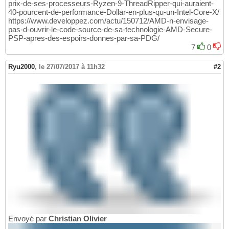
prix-de-ses-processeurs-Ryzen-9-ThreadRipper-qui-auraient-
40-pourcent-de-performance-Dollar-en-plus-qu-un-Intel-Core-X/
https://www.developpez.com/actu/150712/AMD-n-envisage-
pas-d-ouvrir-le-code-source-de-sa-technologie-AMD-Secure-
PSP-apres-des-espoirs-donnes-par-sa-PDG/
7
0
Ryu2000
,
le 27/07/2017 à 11h32
#2
Envoyé par
Christian Olivier