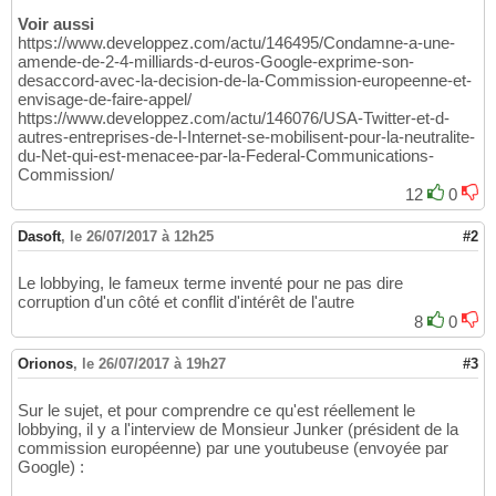
Voir aussi
https://www.developpez.com/actu/146495/Condamne-a-une-
amende-de-2-4-milliards-d-euros-Google-exprime-son-
desaccord-avec-la-decision-de-la-Commission-europeenne-et-
envisage-de-faire-appel/
https://www.developpez.com/actu/146076/USA-Twitter-et-d-
autres-entreprises-de-l-Internet-se-mobilisent-pour-la-neutralite-
du-Net-qui-est-menacee-par-la-Federal-Communications-
Commission/
12
0
Dasoft
,
le 26/07/2017 à 12h25
#2
Le lobbying, le fameux terme inventé pour ne pas dire
corruption d'un côté et conflit d'intérêt de l'autre
8
0
Orionos
,
le 26/07/2017 à 19h27
#3
Sur le sujet, et pour comprendre ce qu'est réellement le
lobbying, il y a l'interview de Monsieur Junker (président de la
commission européenne) par une youtubeuse (envoyée par
Google) :