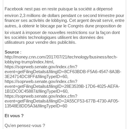
Facebook nest pas en reste puisque la société a dépensé
environ 2,3 millions de dollars pendant ce second trimestre pour
financer ses activités de lobbying. Cet argent devait servir, entre
autres, à obtenir le blocage par le Congrès dune proposition de
loi visant à imposer de nouvelles restrictions sur la façon dont
les sociétés technologiques utilisent les données des
utilisateurs pour vendre des publicités.
Source
:
http://money.cnn.com/2017/07/21/technology/business/tech-
lobbying-trump/index.html,
https://soprweb.senate.gov/index.cfm?
event=getFilingDetails&filingID=8CF63BDB-F5A6-4547-8A3B-
3E24714DC8FF&filingTypeID=60,
https://soprweb.senate.gov/index.cfm?
event=getFilingDetails&filingID=28E3539B-17D6-4025-AEFA-
1B1DC0C45887&filingTypeID=60,
https://soprweb.senate.gov/index.cfm?
event=getFilingDetails&filingID=2A55CF53-677B-4730-AF05-
13548E8DD5A3&filingTypeID=60
Et vous ?
Qu'en pensez-vous ?