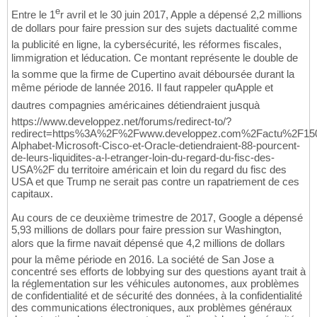
e
Entre le 1
r avril et le 30 juin 2017, Apple a dépensé 2,2 millions
de dollars pour faire pression sur des sujets dactualité comme
la publicité en ligne, la cybersécurité, les réformes fiscales,
limmigration et léducation. Ce montant représente le double de
la somme que la firme de Cupertino avait déboursée durant la
même période de lannée 2016. Il faut rappeler quApple et
dautres compagnies américaines détiendraient jusquà
https://www.developpez.net/forums/redirect-to/?
redirect=https%3A%2F%2Fwww.developpez.com%2Factu%2F15
Alphabet-Microsoft-Cisco-et-Oracle-detiendraient-88-pourcent-
de-leurs-liquidites-a-l-etranger-loin-du-regard-du-fisc-des-
USA%2F du territoire américain et loin du regard du fisc des
USA et que Trump ne serait pas contre un rapatriement de ces
capitaux.
Au cours de ce deuxième trimestre de 2017, Google a dépensé
5,93 millions de dollars pour faire pression sur Washington,
alors que la firme navait dépensé que 4,2 millions de dollars
pour la même période en 2016. La société de San Jose a
concentré ses efforts de lobbying sur des questions ayant trait à
la réglementation sur les véhicules autonomes, aux problèmes
de confidentialité et de sécurité des données, à la confidentialité
des communications électroniques, aux problèmes généraux