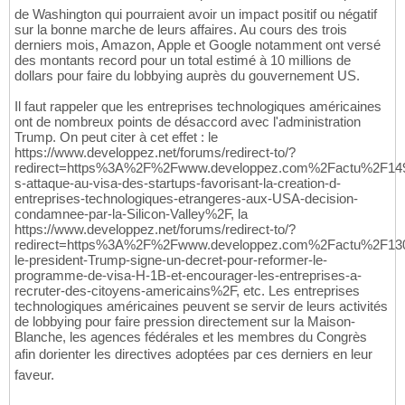
de Washington qui pourraient avoir un impact positif ou négatif
sur la bonne marche de leurs affaires. Au cours des trois
derniers mois, Amazon, Apple et Google notamment ont versé
des montants record pour un total estimé à 10 millions de
dollars pour faire du lobbying auprès du gouvernement US.
Il faut rappeler que les entreprises technologiques américaines
ont de nombreux points de désaccord avec l'administration
Trump. On peut citer à cet effet : le
https://www.developpez.net/forums/redirect-to/?
redirect=https%3A%2F%2Fwww.developpez.com%2Factu%2F1
s-attaque-au-visa-des-startups-favorisant-la-creation-d-
entreprises-technologiques-etrangeres-aux-USA-decision-
condamnee-par-la-Silicon-Valley%2F, la
https://www.developpez.net/forums/redirect-to/?
redirect=https%3A%2F%2Fwww.developpez.com%2Factu%2F1
le-president-Trump-signe-un-decret-pour-reformer-le-
programme-de-visa-H-1B-et-encourager-les-entreprises-a-
recruter-des-citoyens-americains%2F, etc. Les entreprises
technologiques américaines peuvent se servir de leurs activités
de lobbying pour faire pression directement sur la Maison-
Blanche, les agences fédérales et les membres du Congrès
afin dorienter les directives adoptées par ces derniers en leur
faveur.