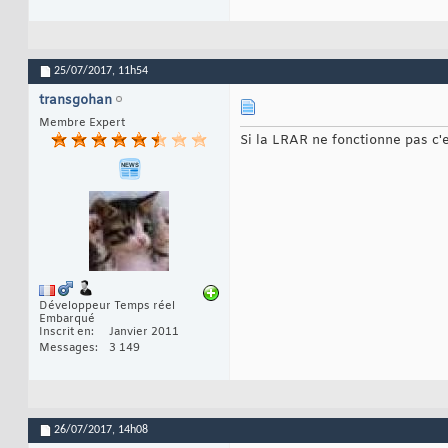
25/07/2017,
11h54
transgohan
Membre Expert
Si la LRAR ne fonctionne pas c'
Développeur Temps réel
Embarqué
Inscrit en
Janvier 2011
Messages
3 149
26/07/2017,
14h08