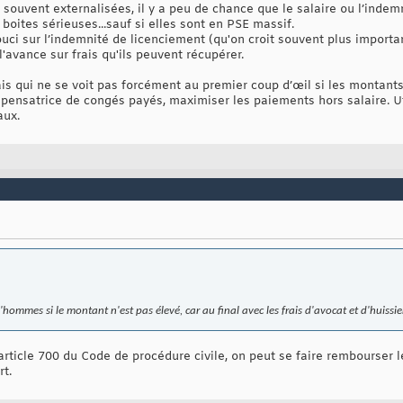
 souvent externalisées, il y a peu de chance que le salaire ou l’ind
 boites sérieuses...sauf si elles sont en PSE massif.
ouci sur l’indemnité de licenciement (qu'on croit souvent plus importa
l'avance sur frais qu'ils peuvent récupérer.
is qui ne se voit pas forcément au premier coup d’œil si les montants
mpensatrice de congés payés, maximiser les paiements hors salaire. Ut
aux.
hommes si le montant n'est pas élevé, car au final avec les frais d'avocat et d'huissie
ticle 700 du Code de procédure civile, on peut se faire rembourser les 
t.