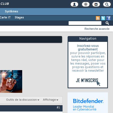
CLUB
Systèmes
Carte IT
Stages
Recherche avancée
Navigation
Inscrivez-vous
gratuitement
pour pouvoir participer,
suivre les réponses en
temps réel, voter pour
les messages, poser vos
propres questions et
recevoir la newsletter
Outils de la discussion
Affichage
#1