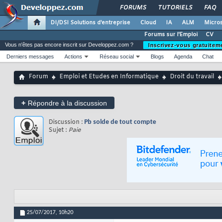
FORUMS
TUTORIELS
FAQ
DI/DSI Solutions d'entreprise
Cloud
IA
ALM
Micros
Forums sur l'Emploi
CV
Vous n'êtes pas encore inscrit sur Developpez.com ?
Inscrivez-vous gratuitem
Derniers messages
Actions
Réseau social
Blogs
Agenda
Chat
Forum
Emploi et Etudes en Informatique
Droit du travail
+
Répondre à la discussion
Discussion :
Pb solde de tout compte
Sujet :
Paie
25/07/2017,
10h20