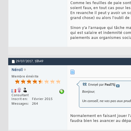
Comme les feuilles de paie sont
soient faux, en tout cas pour les
En revanche il peut y avoir un s
grand chose) ou alors l'oubli de 
Sinon y'a l'arnaque qui tâche ma
qui est salaire et indemnité co
paiements aux organismes soci
29/07/2017,
18h49
Néroli
Membre émérite
Envoyé par
Paul75j
Bonjour,
Consultant
Inscrit en
Février 2015
Un conseil, ne vas pas aux prud'
Messages
264
Normalement en faisant jouer l'ar
faudra bien les avancer au dépar