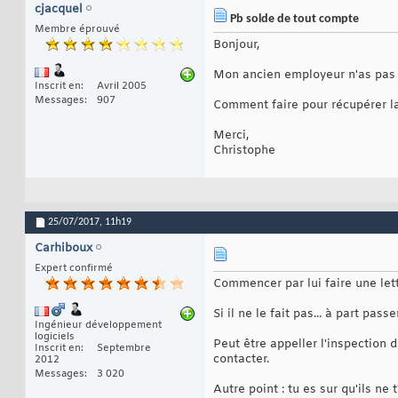
cjacquel
Pb solde de tout compte
Membre éprouvé
Bonjour,
Mon ancien employeur n'as pas 
Inscrit en
Avril 2005
Messages
907
Comment faire pour récupérer 
Merci,
Christophe
25/07/2017,
11h19
Carhiboux
Expert confirmé
Commencer par lui faire une let
Si il ne le fait pas... à part pass
Ingénieur développement
logiciels
Peut être appeller l'inspection 
Inscrit en
Septembre
contacter.
2012
Messages
3 020
Autre point : tu es sur qu'ils n