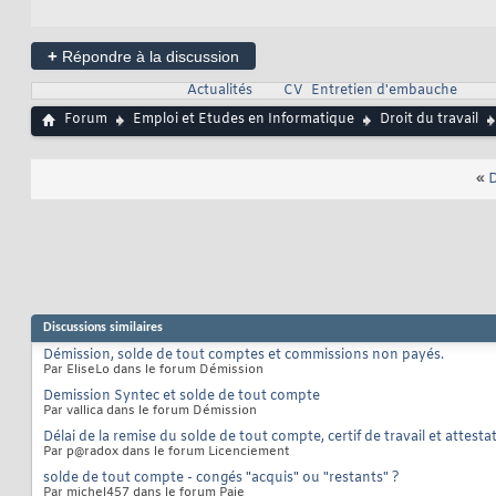
+
Répondre à la discussion
Actualités
CV
Entretien d'embauche
Forum
Emploi et Etudes en Informatique
Droit du travail
«
D
Discussions similaires
Démission, solde de tout comptes et commissions non payés.
Par EliseLo dans le forum Démission
Demission Syntec et solde de tout compte
Par vallica dans le forum Démission
Délai de la remise du solde de tout compte, certif de travail et attesta
Par p@radox dans le forum Licenciement
solde de tout compte - congés "acquis" ou "restants" ?
Par michel457 dans le forum Paie