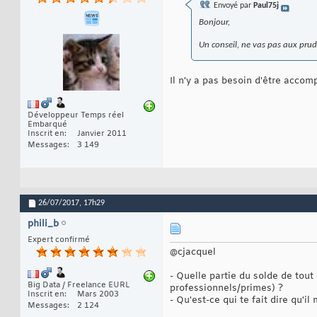
Envoyé par
Paul75j
Bonjour,
Un conseil, ne vas pas aux prud'
Il n'y a pas besoin d'être acco
Développeur Temps réel
Embarqué
Inscrit en
Janvier 2011
Messages
3 149
26/07/2017,
17h29
phili_b
Expert confirmé
@cjacquel
- Quelle partie du solde de tou
Big Data / Freelance EURL
professionnels/primes) ?
Inscrit en
Mars 2003
- Qu'est-ce qui te fait dire qu'
Messages
2 124