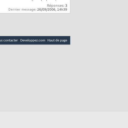
Réponses:
3
Dernier message:
26/09/2006,
14h39
s contacter
Developpez.com
Haut de page