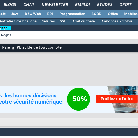
BLOGS
CHAT
NEWSLETTER
EMPLOI
ÉTUDES
DROIT
oft
Java
Dév. Web
EDI
Programmation
SGBD
Office
Mobiles
Entretien d'embauche
Salaires
SSII
Droit du travail
Annonces Emplois
ent !
Règles
Paie
Pb solde de tout compte