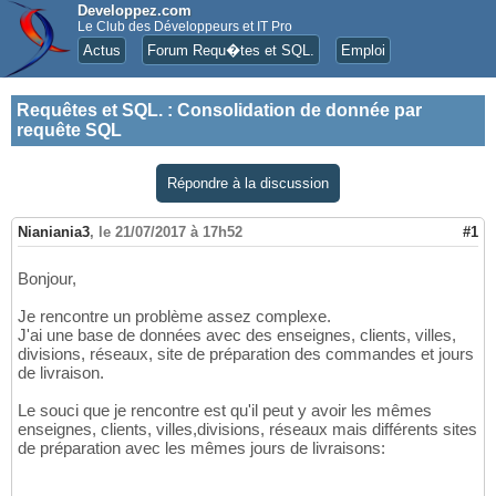
Developpez.com
Le Club des Développeurs et IT Pro
Actus
Forum Requ�tes et SQL.
Emploi
Requêtes et SQL.
:
Consolidation de donnée par
requête SQL
Répondre à la discussion
Nianiania3
,
le 21/07/2017 à 17h52
#1
Bonjour,
Je rencontre un problème assez complexe.
J'ai une base de données avec des enseignes, clients, villes,
divisions, réseaux, site de préparation des commandes et jours
de livraison.
Le souci que je rencontre est qu'il peut y avoir les mêmes
enseignes, clients, villes,divisions, réseaux mais différents sites
de préparation avec les mêmes jours de livraisons: