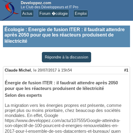
Developpez.com
Le Club des Développeurs et IT Pro
Actus
Forum �cologie
Emploi
Écologie
:
Energie de fusion ITER : il faudrait attendre
après 2050 pour que les réacteurs produisent de
lélectricité
Répondre à la discussion
Claude Michel
,
le 20/07/2017 à 15h54
#1
Énergie de fusion ITER : il faudrait attendre après 2050
pour que les réacteurs produisent de lélectricité
Selon des experts
La migration vers les énergies propres est présente, comme
projet plus ou moins prioritaire, chez beaucoup des sociétés
mondiales. En effet, Google
https://www.developpez.com/actu/107555/Google-atteindra-
son-objectif-de-100-pourcent-d-energies-renouvelables-en-
2017-pour-l-ensemble-de-ses-datacenters-et-bureaux/ quen