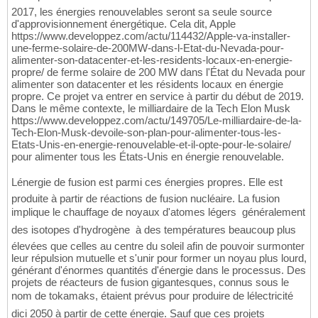
2017, les énergies renouvelables seront sa seule source
d'approvisionnement énergétique. Cela dit, Apple
https://www.developpez.com/actu/114432/Apple-va-installer-
une-ferme-solaire-de-200MW-dans-l-Etat-du-Nevada-pour-
alimenter-son-datacenter-et-les-residents-locaux-en-energie-
propre/ de ferme solaire de 200 MW dans l'État du Nevada pour
alimenter son datacenter et les résidents locaux en énergie
propre. Ce projet va entrer en service à partir du début de 2019.
Dans le même contexte, le milliardaire de la Tech Elon Musk
https://www.developpez.com/actu/149705/Le-milliardaire-de-la-
Tech-Elon-Musk-devoile-son-plan-pour-alimenter-tous-les-
Etats-Unis-en-energie-renouvelable-et-il-opte-pour-le-solaire/
pour alimenter tous les États-Unis en énergie renouvelable.
Lénergie de fusion est parmi ces énergies propres. Elle est
produite à partir de réactions de fusion nucléaire. La fusion
implique le chauffage de noyaux d'atomes légers  généralement
des isotopes d'hydrogène  à des températures beaucoup plus
élevées que celles au centre du soleil afin de pouvoir surmonter
leur répulsion mutuelle et s'unir pour former un noyau plus lourd,
générant d'énormes quantités d'énergie dans le processus. Des
projets de réacteurs de fusion gigantesques, connus sous le
nom de tokamaks, étaient prévus pour produire de lélectricité
dici 2050 à partir de cette énergie. Sauf que ces projets