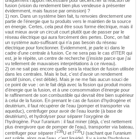
uniquement l'apport nécessaire pour déclencher la réaction de
fusion (vision du rendement bien plus vendeuse à présenter
évidemment, mais fausse par omission) ?
1) non. Dans un système bien fait, tu renvoies directement une
partie de l'énergie que tu produits vers le maintien de ta source
en énergie. Certes, cela peut être sous forme électrique, mais il
vaut mieux avoir un circuit court plutôt que de passer par le
réseau électrique qui aura forcément des pertes. Donc, on fait
un système auto-suffisant qui n'a pas besoin du réseau
électrique pour fonctionner. Evidemment, je parle ici dans le
cadre d'une centrale à fusion. Ce ne sera pas le cas d'ITER qui
est, je le répète, un centre de recherche (j'insiste parce que j'ai
vu tellement de mauvaises interprétations à ce niveau).
2) on ne sait pas encore quelle sera la réaction de fusion utilisée
dans les centrales. Mais le but, c'est d'avoir un rendement
positif (sinon, c'est débile). Mais je ne me fais aucun souci de
ce point de vue : on le fait déjà avec la fission qui produit moins
d'énergie que la fusion, et à une consommation d'énergie pour
le raffinement de son combustible qui devrait être bien supérieur
à celui de la fusion. En prenant le cas de fusion d'hydrogène et
deutérium, il faut récupérer de l'eau (pomper et transporter via
aqueduc), centrifuger pour avoir de l'eau lourde (à base de
deutérium), et hydrolyser pour séparer l'oxygène de
l'hydrogène. Pour l'uranium : il faut miner (déjà, c'est nettement
plus énergivore que de pomper de l'eau), transporter via bateau,
238
235
centrifuger pour séparer l'
U et l'
U (sachant que l'uranium
est solide, alors que l'eau, c'est liquide). Il y a juste l'hydrolyse