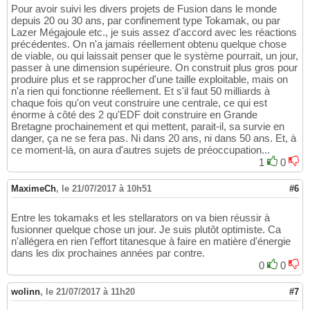
Pour avoir suivi les divers projets de Fusion dans le monde
depuis 20 ou 30 ans, par confinement type Tokamak, ou par
Lazer Mégajoule etc., je suis assez d'accord avec les réactions
précédentes. On n'a jamais réellement obtenu quelque chose
de viable, ou qui laissait penser que le système pourrait, un jour,
passer à une dimension supérieure. On construit plus gros pour
produire plus et se rapprocher d'une taille exploitable, mais on
n'a rien qui fonctionne réellement. Et s'il faut 50 milliards à
chaque fois qu'on veut construire une centrale, ce qui est
énorme à côté des 2 qu'EDF doit construire en Grande
Bretagne prochainement et qui mettent, parait-il, sa survie en
danger, ça ne se fera pas. Ni dans 20 ans, ni dans 50 ans. Et, à
ce moment-là, on aura d'autres sujets de préoccupation...
1
0
MaximeCh
,
le 21/07/2017 à 10h51
#6
Entre les tokamaks et les stellarators on va bien réussir à
fusionner quelque chose un jour. Je suis plutôt optimiste. Ca
n'allégera en rien l'effort titanesque à faire en matière d'énergie
dans les dix prochaines années par contre.
0
0
wolinn
,
le 21/07/2017 à 11h20
#7