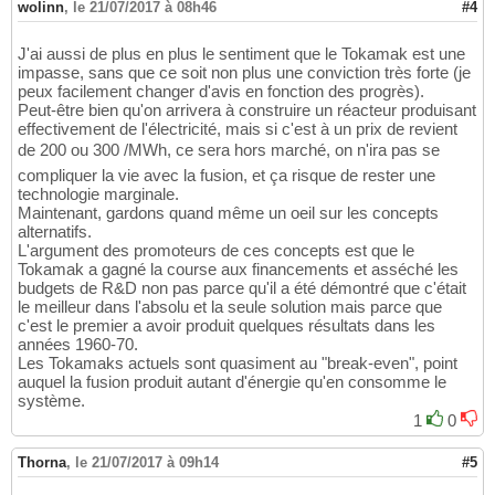
wolinn
,
le 21/07/2017 à 08h46
#4
J'ai aussi de plus en plus le sentiment que le Tokamak est une
impasse, sans que ce soit non plus une conviction très forte (je
peux facilement changer d'avis en fonction des progrès).
Peut-être bien qu'on arrivera à construire un réacteur produisant
effectivement de l'électricité, mais si c'est à un prix de revient
de 200 ou 300 /MWh, ce sera hors marché, on n'ira pas se
compliquer la vie avec la fusion, et ça risque de rester une
technologie marginale.
Maintenant, gardons quand même un oeil sur les concepts
alternatifs.
L'argument des promoteurs de ces concepts est que le
Tokamak a gagné la course aux financements et asséché les
budgets de R&D non pas parce qu'il a été démontré que c'était
le meilleur dans l'absolu et la seule solution mais parce que
c'est le premier a avoir produit quelques résultats dans les
années 1960-70.
Les Tokamaks actuels sont quasiment au "break-even", point
auquel la fusion produit autant d'énergie qu'en consomme le
système.
1
0
Thorna
,
le 21/07/2017 à 09h14
#5