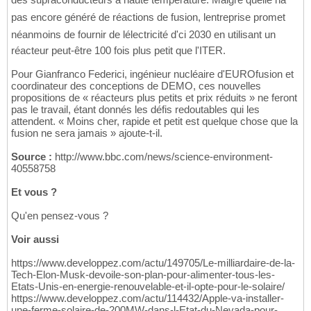
pas encore généré de réactions de fusion, lentreprise promet
néanmoins de fournir de lélectricité d'ci 2030 en utilisant un
réacteur peut-être 100 fois plus petit que l'ITER.
Pour Gianfranco Federici, ingénieur nucléaire d'EUROfusion et
coordinateur des conceptions de DEMO, ces nouvelles
propositions de « réacteurs plus petits et prix réduits » ne feront
pas le travail, étant donnés les défis redoutables qui les
attendent. « Moins cher, rapide et petit est quelque chose que la
fusion ne sera jamais » ajoute-t-il.
Source :
http://www.bbc.com/news/science-environment-
40558758
Et vous ?
Qu'en pensez-vous ?
Voir aussi
https://www.developpez.com/actu/149705/Le-milliardaire-de-la-
Tech-Elon-Musk-devoile-son-plan-pour-alimenter-tous-les-
Etats-Unis-en-energie-renouvelable-et-il-opte-pour-le-solaire/
https://www.developpez.com/actu/114432/Apple-va-installer-
une-ferme-solaire-de-200MW-dans-l-Etat-du-Nevada-pour-