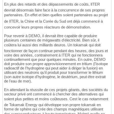
En plus des retards et des dépassements de coûts, lITER
devrait désormais faire face à la concurrence de ses propres
partenaires. En effet et bien quelles soient partenaires au projet
de lITER, la Chine et la Corée du Sud ont déjà commencé à
concevoir leurs propres réacteurs de démonstration.
Pour revenir à DEMO, il devrait être capable de produire
plusieurs centaines de mégawatts d'électricité. Bien sûr, il
coûtera lui aussi des milliards deuros. Un tokamak qui doit
fonctionner de façon continue pendant des heures, des jours et
voire des années, contrairement à ITER qui ne fonctionnera
continuellement que pour quelques minutes. En outre, DEMO
doit produire son propre approvisionnement en tritium (l'isotope
radioactif de l'hydrogène qui peut aider à diriger la fusion) en
utilisant des neutrons qu'il produit pour transformer le lithium
(son autre isotope d'hydrogène, le deutérium, peut-être extrait
de l'eau de mer).
En attendant la réussite de ces projets géants, des sociétés du
secteur privé ont commencé à chercher des alternatives qui
soient plus petites et moins coûteuses. Cest le cas notamment
de Tokamak Energy qui développe son propre tokamak en
forme de sphère qui crée des champs magnétiques utilisant
des supraconducteurs à haute température. Malgré quelle na