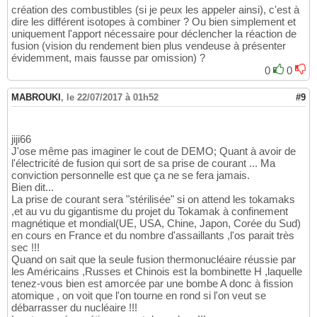
création des combustibles (si je peux les appeler ainsi), c'est à
dire les différent isotopes à combiner ? Ou bien simplement et
uniquement l'apport nécessaire pour déclencher la réaction de
fusion (vision du rendement bien plus vendeuse à présenter
évidemment, mais fausse par omission) ?
0
0
MABROUKI
,
le 22/07/2017 à 01h52
#9
jiji66
J'ose même pas imaginer le cout de DEMO; Quant à avoir de
l'électricité de fusion qui sort de sa prise de courant ... Ma
conviction personnelle est que ça ne se fera jamais.
Bien dit...
La prise de courant sera "stérilisée" si on attend les tokamaks
,et au vu du gigantisme du projet du Tokamak à confinement
magnétique et mondial(UE, USA, Chine, Japon, Corée du Sud)
en cours en France et du nombre d'assaillants ,l'os parait très
sec !!!
Quand on sait que la seule fusion thermonucléaire réussie par
les Américains ,Russes et Chinois est la bombinette H ,laquelle
tenez-vous bien est amorcée par une bombe A donc à fission
atomique , on voit que l'on tourne en rond si l'on veut se
débarrasser du nucléaire !!!