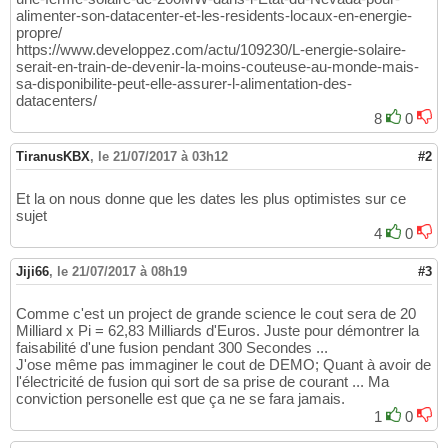
alimenter-son-datacenter-et-les-residents-locaux-en-energie-
propre/
https://www.developpez.com/actu/109230/L-energie-solaire-
serait-en-train-de-devenir-la-moins-couteuse-au-monde-mais-
sa-disponibilite-peut-elle-assurer-l-alimentation-des-
datacenters/
8
0
TiranusKBX
,
le 21/07/2017 à 03h12
#2
Et la on nous donne que les dates les plus optimistes sur ce
sujet
4
0
Jiji66
,
le 21/07/2017 à 08h19
#3
Comme c'est un project de grande science le cout sera de 20
Milliard x Pi = 62,83 Milliards d'Euros. Juste pour démontrer la
faisabilité d'une fusion pendant 300 Secondes ...
J'ose même pas immaginer le cout de DEMO; Quant à avoir de
l'électricité de fusion qui sort de sa prise de courant ... Ma
conviction personelle est que ça ne se fara jamais.
1
0