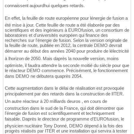
connaissent aujourdhui quelques retards.
En effet, la feuille de route européenne pour lénergie de fusion a
été mise à jour. Cette feuille de route a été élaborée par des
scientifiques et des ingénieurs à EUROfusion, un consortium de
laboratoires et d'universités européen qui finance des
recherches sur l'énergie de fusion. Selon la version originale de
la feuille de route, publiée en 2012, la centrale DEMO devrait
démarrer au début des années 2040 pour produire de lélectricité
à lhorizon de 2050. Mais daprès la nouvelle version, moins
optimiste, il faudra attendre la seconde moitié du siècle pour que
le réacteur DEMO commence. Précisément, le fonctionnement
dans DEMO ne débutera quaprès 2054.
Cette augmentation dans le délai de réalisation est provoquée
principalement par des retards dans la construction de lITER.
Un autre réacteur à 20 milliards deuros , en cours de
construction dans le sud de la France, qui doit démontrer que
l'énergie de fusion est scientifiquement et techniquement
faisable. Daprès le directeur de programme d'EUROfusion, le
physicien nucléaire Tony Donné, DEMO dépend à la fois des
progrès réalisés par ITER et une installation qui servira à tester