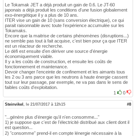
Le Tokamak JET a déjà produit un gain de 0.6. Le JT-60
japonais a déjà produit les conditions d'une fusion globalement
exo-énergétique il y a plus de 10 ans.
ITER vise un gain de 10 (sans conversion électrique), ce qui
parait raisonnable avec toute l'expérience accumulée sur les
Tokamaks.
Encore que la maitrise de certains phénomènes (disruptions...)
ne semble pas tout à fait acquise, c'est bien pour ça que ITER
est un réacteur de recherche.
Le défi est ensuite d'en dériver une source d'énergie
économiquement viable.
Il y a les coûts de construction, et ensuite les coûts de
fonctionnement et maintenance.
Devoir changer l'enceinte de confinement et les aimants tous
les 2 ou 3 ans parce que les neutrons à haute énergie cassent
tout sur leur passage, par exemple, ne va pas dans le sens de
faibles coûts d'exploitation.
1
0
Steinvikel
,
le 21/07/2017 à 12h15
#8
"...génère plus d'énergie qu'il n'en consomme..."
1) je suppose que c'est de l'électricité distribué aux client dont il
est question...
2) "consomme" prend-il en compte lénergie nécessaire à la