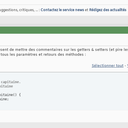
gestions, critiques, ... :
Contactez le service news
et
Rédigez des actualités
osent de mettre des commentaires sur les getters & setters (et pire l
er tous les paramètres et retours des méthodes :
Sélectionner tout
-
 capitaine.
pitaine
pitaine
(
)
{