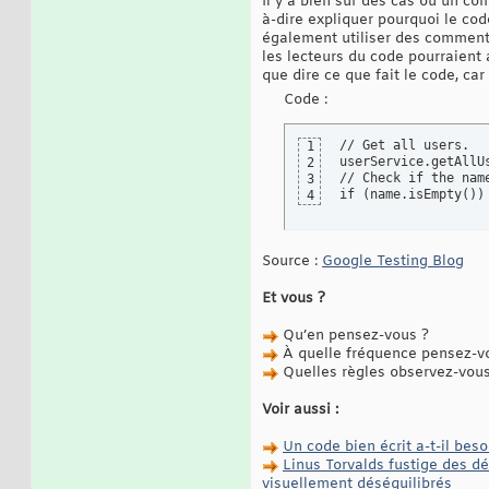
Il y a bien sûr des cas où un com
à-dire expliquer pourquoi le code
également utiliser des commenta
les lecteurs du code pourraient 
que dire ce que fait le code, car
Code :
// Get all users.

1
userService.getAllUs
2
// Check if the name
3
if (name.isEmpty())
4
Source :
Google Testing Blog
Et vous ?
Qu’en pensez-vous ?
À quelle fréquence pensez-vo
Quelles règles observez-vous
Voir aussi :
Un code bien écrit a-t-il be
Linus Torvalds fustige des d
visuellement déséquilibrés