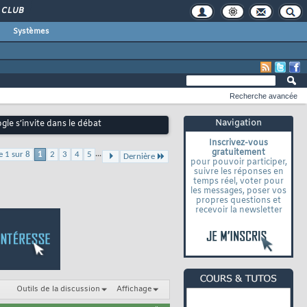
CLUB
Systèmes
Recherche avancée
Navigation
le s’invite dans le débat
Inscrivez-vous
gratuitement
...
e 1 sur 8
1
2
3
4
5
Dernière
pour pouvoir participer,
suivre les réponses en
temps réel, voter pour
les messages, poser vos
propres questions et
recevoir la newsletter
Outils de la discussion
Affichage