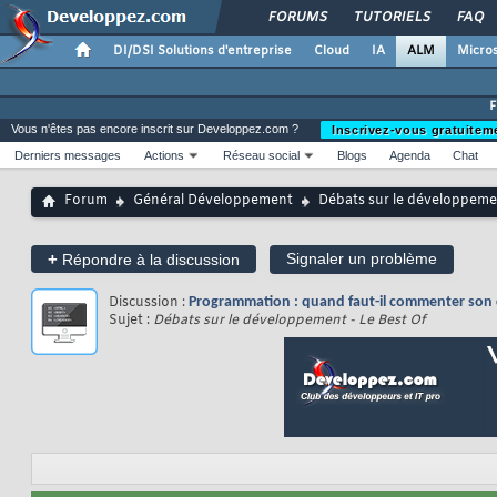
FORUMS
TUTORIELS
FAQ
DI/DSI Solutions d'entreprise
Cloud
IA
ALM
Micros
Vous n'êtes pas encore inscrit sur Developpez.com ?
Inscrivez-vous gratuitem
Derniers messages
Actions
Réseau social
Blogs
Agenda
Chat
Forum
Général Développement
Débats sur le développemen
+
Signaler un problème
Répondre à la discussion
Discussion :
Programmation : quand faut-il commenter son c
Sujet :
Débats sur le développement - Le Best Of