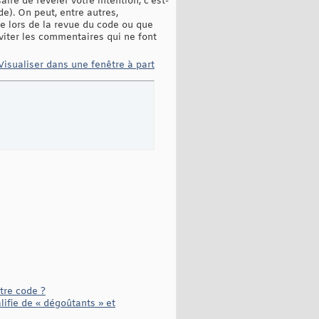
ire de révéler votre intention, c'est-
de). On peut, entre autres,
e lors de la revue du code ou que
éviter les commentaires qui ne font
Visualiser dans une fenêtre à part
tre code ?
ifie de « dégoûtants » et