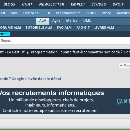
BLOGS
CHAT
NEWSLETTER
EMPLOI
ÉTUDES
DROIT
oft
Java
Dév. Web
EDI
Programmation
SGBD
Office
Mobiles
ALM
Agile
Merise
UML
FORUMS ALM
TUTORIELS ALM
FAQ ALM
FAQ GIT
LIVRES ALM
ent !
Règles
t - Le Best Of
Programmation : quand faut-il commenter son code ? Goog
Pag
ode ? Google s’invite dans le débat