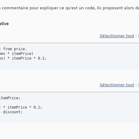
n commentaire pour expliquer ce qu'est un code, ils proposent alors d
ative
Sélectionner tout
-
 from price.

ms * itemPrice)

ms) * itemPrice * 0.1;
Sélectionner tout
-
temPrice;

 * itemPrice * 0.1;

- discount;