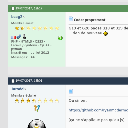
19/07/2017,
12h19
bcag2
Coder proprement
Membre averti
G19 et G20 pages 318 et 319 de
… rien de nouveau
PHP - HTML5 - CSS3 -
Laravel/Symfony - C/C++ -
python
Inscrit en
Juillet 2012
Messages
66
19/07/2017,
13h01
Jarodd
Membre éclairé
Ou sinon :
https://github.com/ryanmcdermo
(ça ne s'applique pas qu'au js)