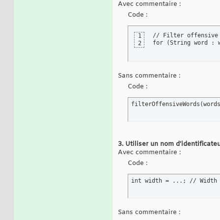
Avec commentaire :
Code :
// Filter offensive 
1
for (String word : 
2
Sans commentaire :
Code :
filterOffensiveWords(word
3. Utiliser un nom d'identificateu
Avec commentaire :
Code :
int width = ...; // Width
Sans commentaire :