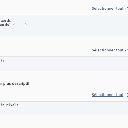
Sélectionner tout
-
words.

words) { ... }
Sélectionner tout
-
s);
r plus descriptif
Sélectionner tout
-
 in pixels.