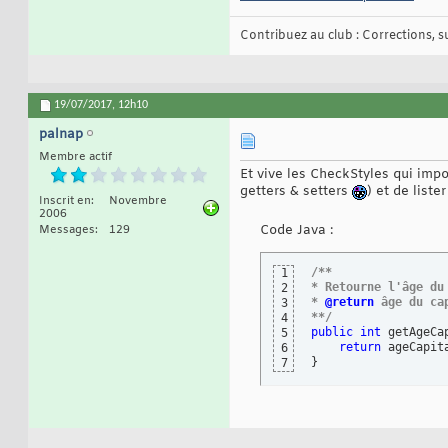
Contribuez au club : Corrections, sug
19/07/2017,
12h10
palnap
Membre actif
Et vive les CheckStyles qui imp
getters & setters
) et de list
Inscrit en
Novembre
2006
Code Java :
Messages
129
/**
1
* Retourne l'âge du
2
* 
@return
 âge du ca
3
**/
4
public
int
 getAgeCa
5
return
6
}
7