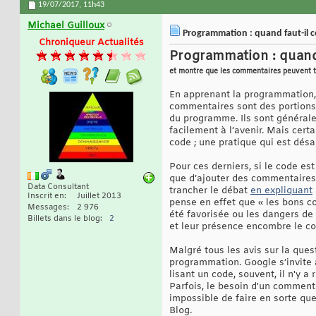
19/07/2017,
11h43
Michael Guilloux
Programmation : quand faut-il c
Chroniqueur Actualités
Programmation : quand 
et montre que les commentaires peuvent t
En apprenant la programmation, 
commentaires sont des portions d
du programme. Ils sont généralem
facilement à l’avenir. Mais cert
code ; une pratique qui est dé
Pour ces derniers, si le code es
que d’ajouter des commentaires.
Data Consultant
trancher le débat
en expliquant
Inscrit en
Juillet 2013
pense en effet que « les bons c
Messages
2 976
été favorisée ou les dangers de
Billets dans le blog
2
et leur présence encombre le co
Malgré tous les avis sur la ques
programmation. Google s’invite 
lisant un code, souvent, il n'y 
Parfois, le besoin d'un commenta
impossible de faire en sorte que
Blog.