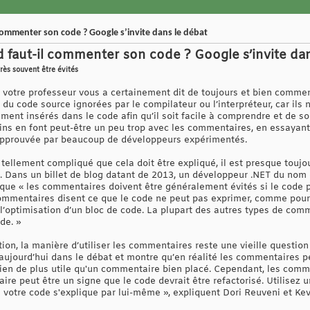
ommenter son code ? Google s’invite dans le débat
faut-il commenter son code ? Google s’invite dan
rès souvent être évités
votre professeur vous a certainement dit de toujours et bien commen
u code source ignorées par le compilateur ou l’interpréteur, car ils 
ent insérés dans le code afin qu’il soit facile à comprendre et de so
ains en font peut-être un peu trop avec les commentaires, en essayant
sapprouvée par beaucoup de développeurs expérimentés.
t tellement compliqué que cela doit être expliqué, il est presque toujo
 Dans un billet de blog datant de 2013, un développeur .NET du nom
que « les commentaires doivent être généralement évités si le code peu
ommentaires disent ce que le code ne peut pas exprimer, comme pourq
 l’optimisation d’un bloc de code. La plupart des autres types de com
de. »
tion, la manière d’utiliser les commentaires reste une vieille questio
aujourd’hui dans le débat et montre qu’en réalité les commentaires pe
a rien de plus utile qu'un commentaire bien placé. Cependant, les com
ire peut être un signe que le code devrait être refactorisé. Utilisez 
 votre code s'explique par lui-même », expliquent Dori Reuveni et Kev