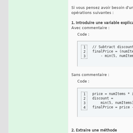
Si vous pensez avoir besoin d'u
opérations suivantes :
1. Introduire une variable explic
Avec commentaire :
Code :
// Subtract discount
1
finalPrice = (numIte
2
    - min(5, numIte
3
Sans commentaire :
Code :
price = numItems * i
1
discount =

2
    min(5, numItems)
3
finalPrice = price 
4
2. Extraire une méthode