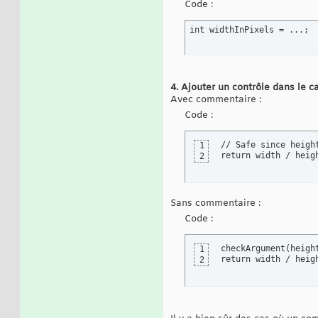
Code :
int widthInPixels = ...;
4. Ajouter un contrôle dans le 
Avec commentaire :
Code :
// Safe since height
1
return width / heig
2
Sans commentaire :
Code :
checkArgument(height
1
return width / heig
2