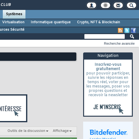
CLUB
Systèmes
Virtualisation
Informatique quantique
Crypto, NFT & Blockchain
urces Sécurité
Recherche avancée
Navigation
Inscrivez-vous
gratuitement
pour pouvoir participer,
suivre les réponses en
temps réel, voter pour
les messages, poser vos
propres questions et
recevoir la newsletter
Outils de la discussion
Affichage