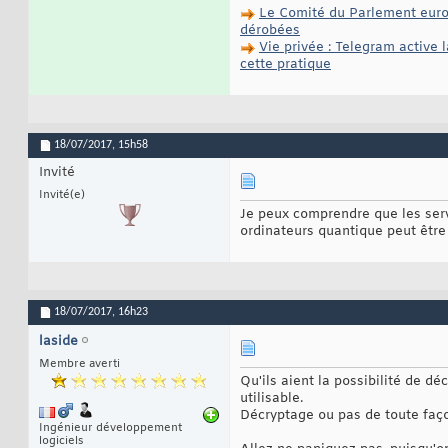
Le Comité du Parlement euro
dérobées
Vie privée : Telegram active
cette pratique
18/07/2017,
15h58
Invité
Invité(e)
Je peux comprendre que les ser
ordinateurs quantique peut être
18/07/2017,
16h23
laside
Membre averti
Qu'ils aient la possibilité de dé
utilisable.
Décryptage ou pas de toute façon
Ingénieur développement
logiciels