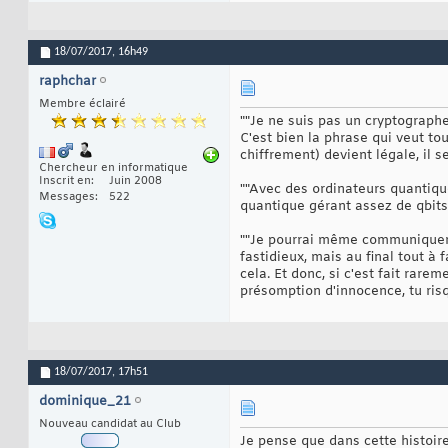
18/07/2017,
16h49
raphchar
Membre éclairé
""Je ne suis pas un cryptographe
C'est bien la phrase qui veut tout 
chiffrement) devient légale, il 
Chercheur en informatique
Inscrit en
Juin 2008
""Avec des ordinateurs quantique
Messages
522
quantique gérant assez de qbits
""Je pourrai même communiquer pa
fastidieux, mais au final tout à
cela. Et donc, si c'est fait rar
présomption d'innocence, tu risq
18/07/2017,
17h51
dominique_21
Nouveau candidat au Club
Je pense que dans cette histoir