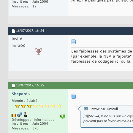
Allez ne paniquez pas, puisqu'on
Inscrit en
Juin 2006
Messages
12
18/07/2017,
16h24
Invité
Invité(e)
Les faiblesses des systèmes de
(par exemple, la NSA a "ajouté"
faiblesses de codages ici ou là.
18/07/2017,
16h25
Shepard
Membre éclairé
Envoyé par
Turnbull
[B][SIZE=4]Je ne suis pas un cryp
Développeur informatique
peuvent pas se laver les mains e
Inscrit en
Juin 2004
Messages
378