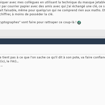
iquer avec mes collègues en utilisant la technique du masque jetabl
ar courrier papier avec des amis avec qui j'ai échangé une clé, ce se
 fait faisable, même pour quelqu'un qui ne comprend rien aux maths. E
ffrer, à moins de posséder la clé.
ptographes" vont faire pour rattraper ce coup-là !
ne tient pas à ce que l'on sache ce qu'il dit à son pote, va faire confi
ci, le FAI)...
..