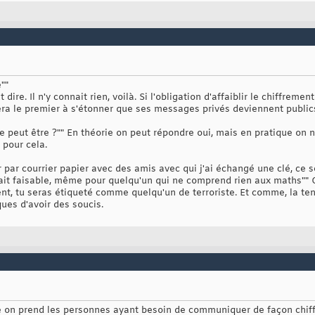
""
dire. Il n'y connait rien, voilà. Si l'obligation d'affaiblir le chiffremen
sera le premier à s'étonner que ses messages privés deviennent public
 peut être ?"" En théorie on peut répondre oui, mais en pratique on n
 pour cela.
r courrier papier avec des amis avec qui j'ai échangé une clé, ce se
 fait faisable, même pour quelqu'un qui ne comprend rien aux maths"" 
ement, tu seras étiqueté comme quelqu'un de terroriste. Et comme, la t
ues d'avoir des soucis.
e on prend les personnes ayant besoin de communiquer de façon chiffr