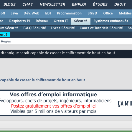
BLOGS
CHAT
NEWSLETTER
EMPLOI
ÉTUDES
DROIT
oft
Java
Dév. Web
EDI
Programmation
SGBD
Office
Mobiles
ac
Raspberry Pi
Réseau
Green IT
Sécurité
Systèmes embarqués
um Sécurité
F.A.Q Sécurité
Livres Sécurité
Cours et Tutoriels Sécurité
So
ent !
Règles
ritannique serait capable de casser le chiffrement de bout en bout
 capable de casser le chiffrement de bout en bout