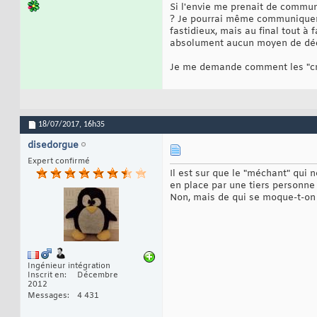
Si l'envie me prenait de commun
? Je pourrai même communiquer p
fastidieux, mais au final tout à
absolument aucun moyen de déchi
Je me demande comment les "cry
18/07/2017,
16h35
disedorgue
Expert confirmé
Il est sur que le "méchant" qui 
en place par une tiers personne (i
Non, mais de qui se moque-t-on .
Ingénieur intégration
Inscrit en
Décembre
2012
Messages
4 431