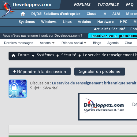
FORUMS
TUTORIELS
FAQ
DI/DSI Solutions d'entreprise
Cloud
IA
ALM
Micros
Systèmes
Windows
Linux
Arduino
Hardware
HPC
M
Actualités Sécurité
For
Vous n'êtes pas encore inscrit sur Developpez.com ?
Inscrivez-vous gratuitem
Derniers messages
Actions
Réseau social
Blogs
Agenda
Chat
Forum
Systèmes
Sécurité
Le service de renseignement b
+
Signaler un problème
Répondre à la discussion
Discussion :
Le service de renseignement britannique serait
Sujet :
Sécurité