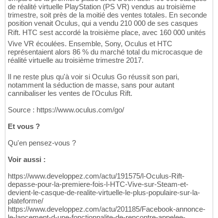
de réalité virtuelle PlayStation (PS VR) vendus au troisième
trimestre, soit près de la moitié des ventes totales. En seconde
position venait Oculus, qui a vendu 210 000 de ses casques
Rift. HTC sest accordé la troisième place, avec 160 000 unités
Vive VR écoulées. Ensemble, Sony, Oculus et HTC
représentaient alors 86 % du marché total du microcasque de
réalité virtuelle au troisième trimestre 2017.
Il ne reste plus qu'à voir si Oculus Go réussit son pari,
notamment la séduction de masse, sans pour autant
cannibaliser les ventes de l'Oculus Rift.
Source : https://www.oculus.com/go/
Et vous ?
Qu'en pensez-vous ?
Voir aussi :
https://www.developpez.com/actu/191575/l-Oculus-Rift-
depasse-pour-la-premiere-fois-l-HTC-Vive-sur-Steam-et-
devient-le-casque-de-realite-virtuelle-le-plus-populaire-sur-la-
plateforme/
https://www.developpez.com/actu/201185/Facebook-annonce-
le-lancement-d-une-fonctionnalite-de-rencontre-appelee-