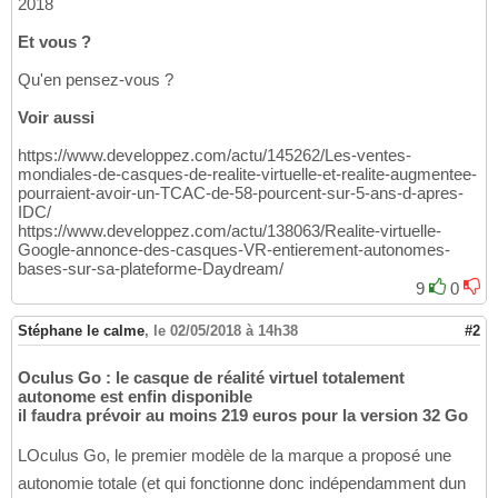
2018
Et vous ?
Qu'en pensez-vous ?
Voir aussi
https://www.developpez.com/actu/145262/Les-ventes-
mondiales-de-casques-de-realite-virtuelle-et-realite-augmentee-
pourraient-avoir-un-TCAC-de-58-pourcent-sur-5-ans-d-apres-
IDC/
https://www.developpez.com/actu/138063/Realite-virtuelle-
Google-annonce-des-casques-VR-entierement-autonomes-
bases-sur-sa-plateforme-Daydream/
9
0
Stéphane le calme
,
le 02/05/2018 à 14h38
#2
Oculus Go : le casque de réalité virtuel totalement
autonome est enfin disponible
il faudra prévoir au moins 219 euros pour la version 32 Go
LOculus Go, le premier modèle de la marque a proposé une
autonomie totale (et qui fonctionne donc indépendamment dun