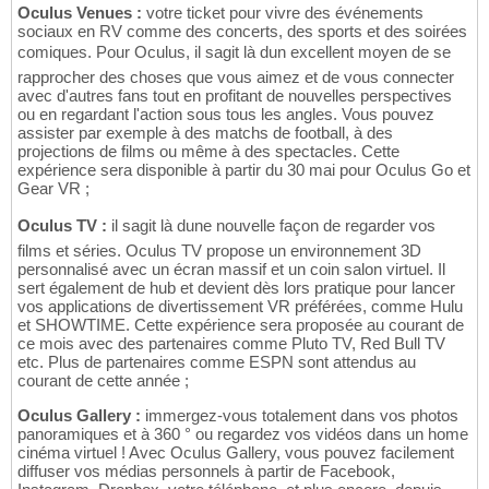
Oculus Venues :
votre ticket pour vivre des événements
sociaux en RV comme des concerts, des sports et des soirées
comiques. Pour Oculus, il sagit là dun excellent moyen de se
rapprocher des choses que vous aimez et de vous connecter
avec d'autres fans tout en profitant de nouvelles perspectives
ou en regardant l'action sous tous les angles. Vous pouvez
assister par exemple à des matchs de football, à des
projections de films ou même à des spectacles. Cette
expérience sera disponible à partir du 30 mai pour Oculus Go et
Gear VR ;
Oculus TV :
il sagit là dune nouvelle façon de regarder vos
films et séries. Oculus TV propose un environnement 3D
personnalisé avec un écran massif et un coin salon virtuel. Il
sert également de hub et devient dès lors pratique pour lancer
vos applications de divertissement VR préférées, comme Hulu
et SHOWTIME. Cette expérience sera proposée au courant de
ce mois avec des partenaires comme Pluto TV, Red Bull TV
etc. Plus de partenaires comme ESPN sont attendus au
courant de cette année ;
Oculus Gallery :
immergez-vous totalement dans vos photos
panoramiques et à 360 ° ou regardez vos vidéos dans un home
cinéma virtuel ! Avec Oculus Gallery, vous pouvez facilement
diffuser vos médias personnels à partir de Facebook,