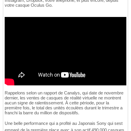
Instagram, Dropbox, votre téléphone, et plus encore, depuis
votre casque Oculus Go.
Rappelons selon un rapport de Canalys, qui date de novembre
dernier, les ventes de casques de réalité virtuelle ne montrent
aucun signe de ralentissement. À cette période, pour la
première fois, le total des unités écoulées durant le trimestre a
franchi la barre du million de dispositifs.
Une belle performance qui a profité au Japonais Sony qui sest
emparé de la première place avec à son actif 490 000 casques