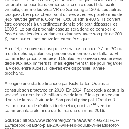
smartphone pour transformer celui-ci en dispositif de réalité
virtuelle, comme les GearVR de Samsung à 130 $. Les autres
casques, bien plus chers, sont utilisés avec les plateformes de
jeux haut de gamme. Comme l'Oculus Rift à 400 $, ils doivent
être connectés à un ordinateur dont le prix peut dépasser les
1000 $. Le but du prochain casque sera donc de combler le
fossé entre les deux variantes existantes avec son prix de 200
$, mais surtout ses nouvelles caractéristiques.
En effet, ce nouveau casque ne sera pas connecté à un PC ou
à un téléphone, selon les personnes informées de l'affaire. Et
comme les produits actuels d'Oculus, le nouveau casque sera
dédié aux jeux immersifs, mais également utilisé pour regarder
la vidéo, entre autres. Il devrait être disponible l'année
prochaine.
A lorigine une startup financée par Kickstarter, Oculus a
construit son prototype en 2010. En 2014, Facebook a acquis la
société pour environ 2 milliards de dollars. Elle a pour secteur
d'activité la réalité virtuelle. Son produit principal, l'Oculus Rift,
re
est un casque de réalité virtuelle (RV), dont la 1
version
commerciale a été mise sur le marché en mars 2016.
Source :
https://www.bloomberg.com/news/articles/2017-07-
13/facebook-said-to-plan-200-wireless-oculus-vr-headset-for-