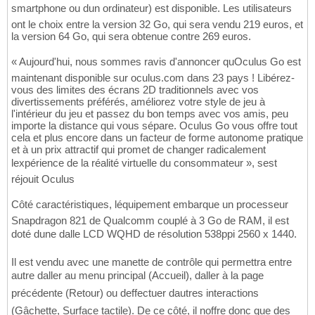
smartphone ou dun ordinateur) est disponible. Les utilisateurs
ont le choix entre la version 32 Go, qui sera vendu 219 euros, et
la version 64 Go, qui sera obtenue contre 269 euros.
« Aujourd'hui, nous sommes ravis d'annoncer quOculus Go est
maintenant disponible sur oculus.com dans 23 pays ! Libérez-
vous des limites des écrans 2D traditionnels avec vos
divertissements préférés, améliorez votre style de jeu à
l'intérieur du jeu et passez du bon temps avec vos amis, peu
importe la distance qui vous sépare. Oculus Go vous offre tout
cela et plus encore dans un facteur de forme autonome pratique
et à un prix attractif qui promet de changer radicalement
lexpérience de la réalité virtuelle du consommateur », sest
réjouit Oculus
Côté caractéristiques, léquipement embarque un processeur
Snapdragon 821 de Qualcomm couplé à 3 Go de RAM, il est
doté dune dalle LCD WQHD de résolution 538ppi 2560 x 1440.
Il est vendu avec une manette de contrôle qui permettra entre
autre daller au menu principal (Accueil), daller à la page
précédente (Retour) ou deffectuer dautres interactions
(Gâchette, Surface tactile). De ce côté, il noffre donc que des